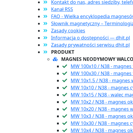
Kontakt do nas, adres siedziby, tele
Kanał RSS
FAQ - Wielka encyklopedia magne
Słownik magnetyczny – Terminologia,
Zasady cookies
Informacja o dostępności — dhit.pl
Zasady prywatności serwisu dhit.pl
PRODUKT
MAGNES NEODYMOWY WALC
MW 100x10 / N38 - magnes
MW 100x30 / N38 - magnes 
MW 10x1.5 / N38 - magnes
MW 10x10 / N38 - magnes c
MW 10x15 / N38 - walec m
MW 10x2 / N38 - magnes okr
MW 10x20 / N38 - magnes 
MW 10x3 / N38 - magnes ok
MW 10x30 / N38 - magnes c
MW 10x4 / N38 - magnes ok