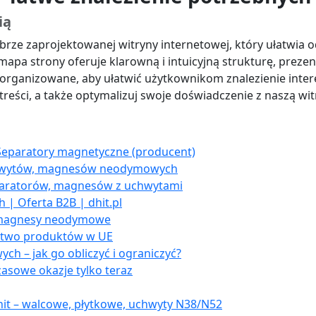
ią
brze zaprojektowanej witryny internetowej, który ułatwia 
mapa strony oferuje klarowną i intuicyjną strukturę, preze
 zorganizowane, aby ułatwić użytkownikom znalezienie inter
eści, a także optymalizuj swoje doświadczenie z naszą witr
eparatory magnetyczne (producent)
uchwytów, magnesów neodymowych
paratorów, magnesów z uchwytami
 Oferta B2B | dhit.pl
e magnesy neodymowe
stwo produktów w UE
 – jak go obliczyć i ograniczyć?
zasowe okazje tylko teraz
 – walcowe, płytkowe, uchwyty N38/N52