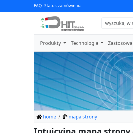
FAQ
Status zamówienia
Produkty
Technologia
Zastosowa
home
mapa strony
Intuicyjna mapa strony 