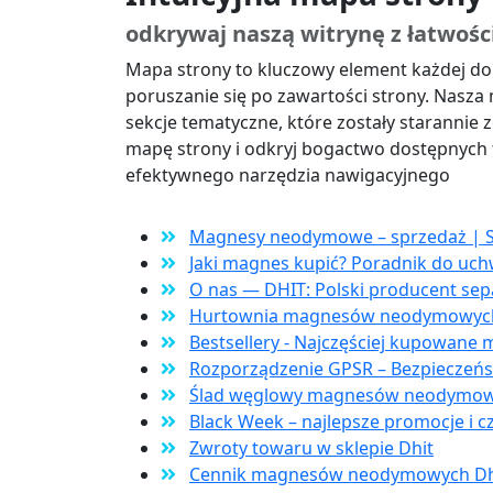
odkrywaj naszą witrynę z łatwośc
Mapa strony to kluczowy element każdej do
poruszanie się po zawartości strony. Nasza 
sekcje tematyczne, które zostały starannie
mapę strony i odkryj bogactwo dostępnych tr
efektywnego narzędzia nawigacyjnego
Magnesy neodymowe – sprzedaż | S
Jaki magnes kupić? Poradnik do 
O nas — DHIT: Polski producent se
Hurtownia magnesów neodymowych |
Bestsellery - Najczęściej kupowan
Rozporządzenie GPSR – Bezpieczeń
Ślad węglowy magnesów neodymowych
Black Week – najlepsze promocje i c
Zwroty towaru w sklepie Dhit
Cennik magnesów neodymowych Dhit