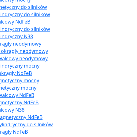
netyczny do silników
indryczny do silników
alcowy NdFeB
indryczny do silników
lindryczny N38
krągły neodymowy
s okrągły neodymowy
 walcowy neodymowy
lindryczny mocny
okrągły NdFeB
agnetyczny mocny
gnetyczny mocny
 walcowy NdFeB
gnetyczny NdFeB
alcowy N38
magnetyczny NdFeB
lindryczny do silników
rągły NdFeB