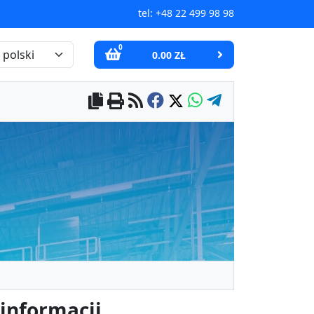
tel:
+48 22 499 98 98
0
0.00 ZŁ
 informacji