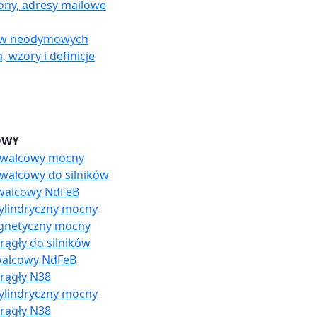
fony, adresy mailowe
sów neodymowych
 wzory i definicje
OWY
 walcowy mocny
walcowy do silników
 walcowy NdFeB
ylindryczny mocny
agnetyczny mocny
ągły do silników
walcowy NdFeB
rągły N38
ylindryczny mocny
rągły N38