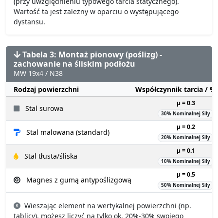
(przy uwzględnieniu typowego tarcia statycznego).
Wartość ta jest zależny w oparciu o występującego
dystansu.
Tabela 3: Montaż pionowy (poślizg) -
zachowanie na śliskim podłożu
MW 19x4 / N38
Rodzaj powierzchni
Współczynnik tarcia / 
µ = 0.3
Stal surowa
30% Nominalnej Siły
µ = 0.2
Stal malowana (standard)
20% Nominalnej Siły
µ = 0.1
Stal tłusta/śliska
10% Nominalnej Siły
µ = 0.5
Magnes z gumą antypoślizgową
50% Nominalnej Siły
Wieszając element na wertykalnej powierzchni (np.
tablicy), możesz liczyć na tylko ok. 20%-30% swojego