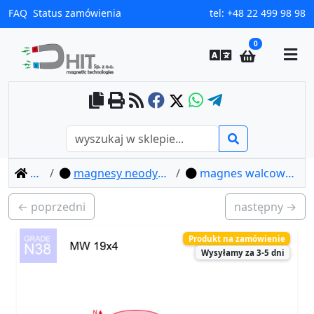
FAQ
Status zamówienia
tel:
+48 22 499 98 98
0
home
magnesy neodymowe walcowe
magnes walcowy mw 19x4 / n38
← poprzedni
następny →
Produkt na zamówienie
Wysyłamy za 3-5 dni