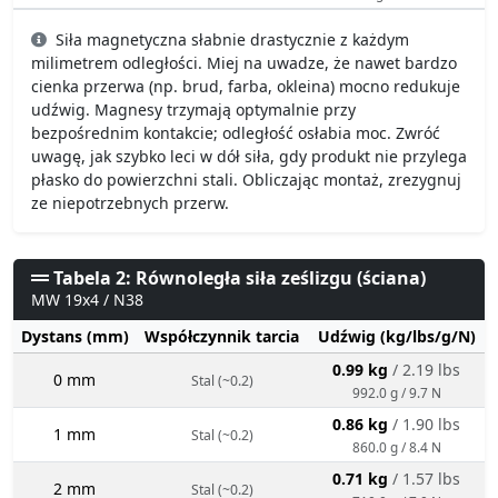
Siła magnetyczna słabnie drastycznie z każdym
milimetrem odległości. Miej na uwadze, że nawet bardzo
cienka przerwa (np. brud, farba, okleina) mocno redukuje
udźwig. Magnesy trzymają optymalnie przy
bezpośrednim kontakcie; odległość osłabia moc. Zwróć
uwagę, jak szybko leci w dół siła, gdy produkt nie przylega
płasko do powierzchni stali. Obliczając montaż, zrezygnuj
ze niepotrzebnych przerw.
Tabela 2: Równoległa siła ześlizgu (ściana)
MW 19x4 / N38
Dystans (mm)
Współczynnik tarcia
Udźwig (kg/lbs/g/N)
0.99 kg
/ 2.19 lbs
0 mm
Stal (~0.2)
992.0 g / 9.7 N
0.86 kg
/ 1.90 lbs
1 mm
Stal (~0.2)
860.0 g / 8.4 N
0.71 kg
/ 1.57 lbs
2 mm
Stal (~0.2)