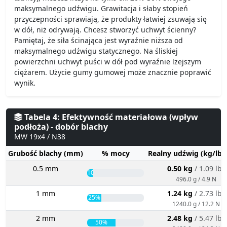
maksymalnego udźwigu. Grawitacja i słaby stopień
przyczepności sprawiają, że produkty łatwiej zsuwają się
w dół, niż odrywają. Chcesz stworzyć uchwyt ścienny?
Pamiętaj, że siła ścinająca jest wyraźnie niższa od
maksymalnego udźwigu statycznego. Na śliskiej
powierzchni uchwyt puści w dół pod wyraźnie lżejszym
ciężarem. Użycie gumy gumowej może znacznie poprawić
wynik.
Tabela 4: Efektywność materiałowa (wpływ
podłoża) - dobór blachy
MW 19x4 / N38
Grubość blachy (mm)
% mocy
Realny udźwig (kg/lbs
0.5 mm
0.50 kg
/ 1.09 lbs
10%
496.0 g / 4.9 N
1 mm
1.24 kg
/ 2.73 lbs
25%
1240.0 g / 12.2 N
2 mm
2.48 kg
/ 5.47 lbs
50%