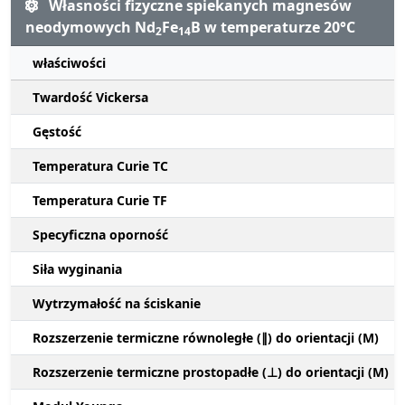
Własności fizyczne spiekanych magnesów
neodymowych Nd
Fe
B w temperaturze 20°C
2
14
właściwości
Twardość Vickersa
Gęstość
Temperatura Curie TC
Temperatura Curie TF
Specyficzna oporność
Siła wyginania
Wytrzymałość na ściskanie
Rozszerzenie termiczne równoległe (∥) do orientacji (M)
Rozszerzenie termiczne prostopadłe (⊥) do orientacji (M)