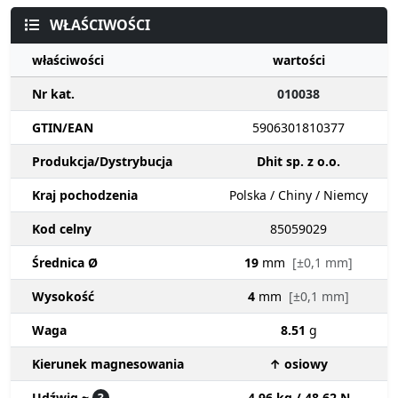
WŁAŚCIWOŚCI
właściwości
wartości
Nr kat.
010038
GTIN/EAN
5906301810377
Produkcja/Dystrybucja
Dhit sp. z o.o.
Kraj pochodzenia
Polska / Chiny / Niemcy
Kod celny
85059029
Średnica Ø
19
mm
[±0,1 mm]
Wysokość
4
mm
[±0,1 mm]
Waga
8.51
g
Kierunek magnesowania
↑ osiowy
Udźwig ~
?
4.96 kg / 48.62 N