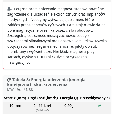
Potężne promieniowanie magnesu stanowi poważne
zagrożenie dla urządzeń elektronicznych oraz implantów
medycznych. Neodymy wytwarzają strumień, które
zakłóca pracę sprzętów cyfrowych. Pamiętaj: niewidzialne
pole magnetyczne przenika przez ciało i obudowy.
Szczególną ostrożność muszą zachować osoby z
wszczepami ślimakowymi oraz dozownikami leków. Ryzyko
dotyczy również: zegarki mechaniczne, piloty do aut,
membrany i wyświetlacze. Nie kładź magnesu przy
kartach, dyskach HDD ani czułych przyrządach
nawigacyjnych.
Tabela 8: Energia uderzenia (energia
kinetyczna) - skutki zderzenia
MW 19x4 / N38
Start z (mm)
Prędkość (km/h)
Energia (J)
Przewidywany sku
10 mm
24.61 km/h
0.20 J
(6.84 m/s)