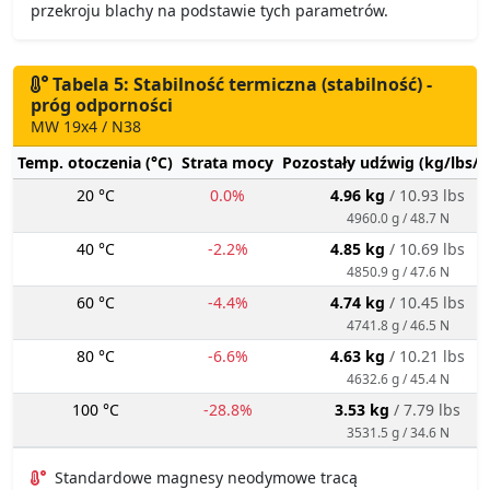
przekroju blachy na podstawie tych parametrów.
Tabela 5: Stabilność termiczna (stabilność) -
próg odporności
MW 19x4 / N38
Temp. otoczenia (°C)
Strata mocy
Pozostały udźwig (kg/lbs/g
20 °C
0.0%
4.96 kg
/ 10.93 lbs
4960.0 g / 48.7 N
40 °C
-2.2%
4.85 kg
/ 10.69 lbs
4850.9 g / 47.6 N
60 °C
-4.4%
4.74 kg
/ 10.45 lbs
4741.8 g / 46.5 N
80 °C
-6.6%
4.63 kg
/ 10.21 lbs
4632.6 g / 45.4 N
100 °C
-28.8%
3.53 kg
/ 7.79 lbs
3531.5 g / 34.6 N
Standardowe magnesy neodymowe tracą