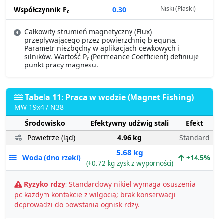
Niski (Płaski)
Współczynnik P
0.30
c
Całkowity strumień magnetyczny (Flux)
przepływającego przez powierzchnię bieguna.
Parametr niezbędny w aplikacjach cewkowych i
silników. Wartość P
(Permeance Coefficient) definiuje
c
punkt pracy magnesu.
Tabela 11: Praca w wodzie (Magnet Fishing)
MW 19x4 / N38
Środowisko
Efektywny udźwig stali
Efekt
Powietrze (ląd)
4.96 kg
Standard
5.68 kg
Woda (dno rzeki)
+14.5%
(+0.72 kg zysk z wyporności)
Ryzyko rdzy:
Standardowy nikiel wymaga osuszenia
po każdym kontakcie z wilgocią; brak konserwacji
doprowadzi do powstania ognisk rdzy.