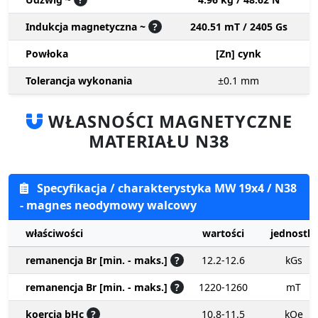
Indukcja magnetyczna ~
?
240.51 mT / 2405 Gs
Powłoka
[Zn] cynk
Tolerancja wykonania
±0.1
mm
WŁASNOŚCI MAGNETYCZNE
MATERIAŁU N38
Specyfikacja / charakterystyka MW 19x4 / N38
- magnes neodymowy walcowy
właściwości
wartości
jednostki
remanencja Br [min. - maks.]
?
12.2-12.6
kGs
remanencja Br [min. - maks.]
?
1220-1260
mT
koercja bHc
?
10.8-11.5
kOe