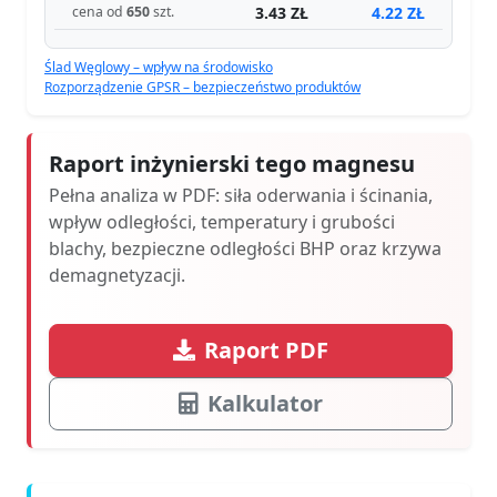
3.43 ZŁ
4.22 ZŁ
cena od
650
szt.
Ślad Węglowy – wpływ na środowisko
Rozporządzenie GPSR – bezpieczeństwo produktów
Raport inżynierski tego magnesu
Pełna analiza w PDF: siła oderwania i ścinania,
wpływ odległości, temperatury i grubości
blachy, bezpieczne odległości BHP oraz krzywa
demagnetyzacji.
Raport PDF
Kalkulator