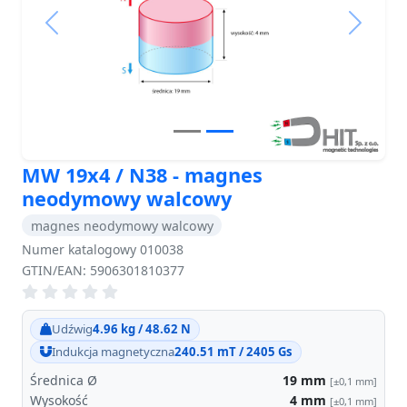
Previous
Next
MW 19x4 / N38 - magnes
neodymowy walcowy
magnes neodymowy walcowy
Numer katalogowy 010038
GTIN/EAN: 5906301810377
Udźwig
4.96 kg / 48.62 N
Indukcja magnetyczna
240.51 mT / 2405 Gs
Średnica Ø
19
mm
[±0,1 mm]
Wysokość
4
mm
[±0,1 mm]