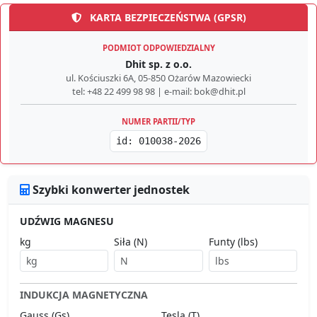
KARTA BEZPIECZEŃSTWA (GPSR)
PODMIOT ODPOWIEDZIALNY
Dhit sp. z o.o.
ul. Kościuszki 6A, 05-850 Ożarów Mazowiecki
tel: +48 22 499 98 98 | e-mail: bok@dhit.pl
NUMER PARTII/TYP
id: 010038-2026
Szybki konwerter jednostek
UDŹWIG MAGNESU
kg
Siła (N)
Funty (lbs)
INDUKCJA MAGNETYCZNA
Gauss (Gs)
Tesla (T)