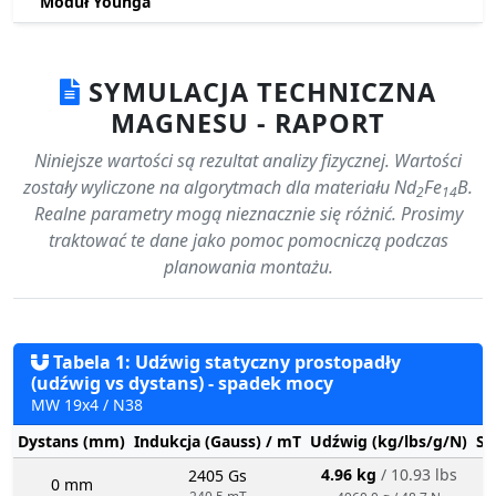
Moduł Younga
SYMULACJA TECHNICZNA
MAGNESU - RAPORT
Niniejsze wartości są rezultat analizy fizycznej. Wartości
zostały wyliczone na algorytmach dla materiału Nd
Fe
B.
2
14
Realne parametry mogą nieznacznie się różnić. Prosimy
traktować te dane jako pomoc pomocniczą podczas
planowania montażu.
Tabela 1: Udźwig statyczny prostopadły
(udźwig vs dystans) - spadek mocy
MW 19x4 / N38
Dystans (mm)
Indukcja (Gauss) / mT
Udźwig (kg/lbs/g/N)
St
4.96 kg
/ 10.93 lbs
2405 Gs
0 mm
240.5 mT