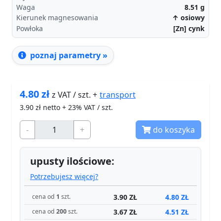
Waga
8.51
g
Kierunek magnesowania
↑ osiowy
Powłoka
[Zn] cynk
poznaj parametry »
4.80
zł
transport
z VAT / szt. +
3.90
zł netto + 23% VAT / szt.
-
+
do koszyka
upusty ilościowe:
Potrzebujesz więcej?
3.90 ZŁ
4.80 ZŁ
cena od
1
szt.
3.67 ZŁ
4.51 ZŁ
cena od
200
szt.