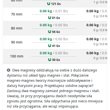
60 mm
1 g / 0.0 N
121 Gs
0.00 kg
/ 0.01 lbs
0.00 kg
/ 0.00
70 mm
0 g / 0.0 N
81 Gs
0.00 kg
/ 0.00 lbs
0.00 kg
/ 0.00
80 mm
0 g / 0.0 N
56 Gs
0.00 kg
/ 0.00 lbs
0.00 kg
/ 0.00
90 mm
0 g / 0.0 N
41 Gs
0.00 kg
/ 0.00 lbs
0.00 kg
/ 0.00
100 mm
0 g / 0.0 N
30 Gs
Dwa magnesy oddziałują na siebie z dużo dalszego
dystansu niż układ typu magnes i stal. Połączenie
magnes-magnes tworzy mocniejsze oddziaływanie i
dalszy horyzont pracy. Projektujesz solidne zapięcie?
Zastosuj dwa magnesy zamiast jednego magnesu i stali.
Uważaj, że przy przyciąganiu dwóch neodymów siła
zgniotu jest ogromna. Siła odpychania jest nieco mniejsza
niż siła przyciągania, ale wciąż imponująca.