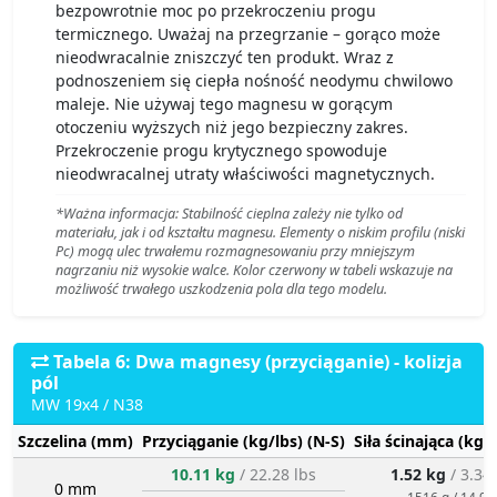
bezpowrotnie moc po przekroczeniu progu
termicznego. Uważaj na przegrzanie – gorąco może
nieodwracalnie zniszczyć ten produkt. Wraz z
podnoszeniem się ciepła nośność neodymu chwilowo
maleje. Nie używaj tego magnesu w gorącym
otoczeniu wyższych niż jego bezpieczny zakres.
Przekroczenie progu krytycznego spowoduje
nieodwracalnej utraty właściwości magnetycznych.
*Ważna informacja: Stabilność cieplna zależy nie tylko od
materiału, jak i od kształtu magnesu. Elementy o niskim profilu (niski
Pc) mogą ulec trwałemu rozmagnesowaniu przy mniejszym
nagrzaniu niż wysokie walce. Kolor czerwony w tabeli wskazuje na
możliwość trwałego uszkodzenia pola dla tego modelu.
Tabela 6: Dwa magnesy (przyciąganie) - kolizja
pól
MW 19x4 / N38
Szczelina (mm)
Przyciąganie (kg/lbs) (N-S)
Siła ścinająca (kg/
10.11 kg
/ 22.28 lbs
1.52 kg
/ 3.34
0 mm
1516 g / 14.9 