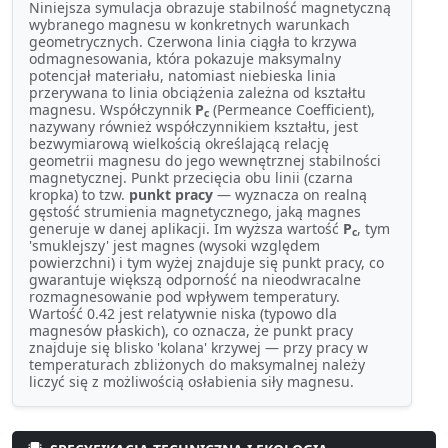
Niniejsza symulacja obrazuje stabilność magnetyczną
wybranego magnesu w konkretnych warunkach
geometrycznych. Czerwona linia ciągła to krzywa
odmagnesowania, która pokazuje maksymalny
potencjał materiału, natomiast niebieska linia
przerywana to linia obciążenia zależna od kształtu
magnesu. Współczynnik
P
(Permeance Coefficient),
c
nazywany również współczynnikiem kształtu, jest
bezwymiarową wielkością określającą relację
geometrii magnesu do jego wewnętrznej stabilności
magnetycznej. Punkt przecięcia obu linii (czarna
kropka) to tzw.
punkt pracy
— wyznacza on realną
gęstość strumienia magnetycznego, jaką magnes
generuje w danej aplikacji. Im wyższa wartość
P
, tym
c
'smuklejszy' jest magnes (wysoki względem
powierzchni) i tym wyżej znajduje się punkt pracy, co
gwarantuje większą odporność na nieodwracalne
rozmagnesowanie pod wpływem temperatury.
Wartość 0.42 jest relatywnie niska (typowo dla
magnesów płaskich), co oznacza, że punkt pracy
znajduje się blisko 'kolana' krzywej — przy pracy w
temperaturach zbliżonych do maksymalnej należy
liczyć się z możliwością osłabienia siły magnesu.