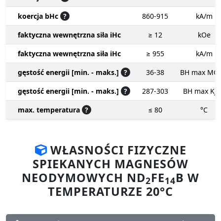
koercja bHc
?
860-915
kA/m
faktyczna wewnętrzna siła iHc
≥ 12
kOe
faktyczna wewnętrzna siła iHc
≥ 955
kA/m
gęstość energii [min. - maks.]
?
36-38
BH max MG
gęstość energii [min. - maks.]
?
287-303
BH max KJ
max. temperatura
?
≤ 80
°C
WŁASNOŚCI FIZYCZNE
SPIEKANYCH MAGNESÓW
NEODYMOWYCH ND
FE
B W
2
14
TEMPERATURZE 20°C