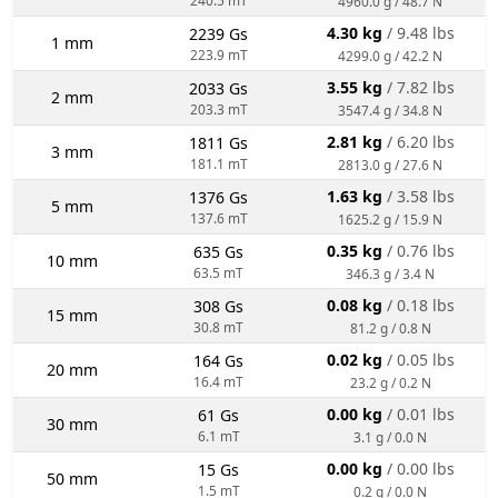
4960.0 g / 48.7 N
4.30 kg
/ 9.48 lbs
2239 Gs
1 mm
223.9 mT
4299.0 g / 42.2 N
3.55 kg
/ 7.82 lbs
2033 Gs
2 mm
203.3 mT
3547.4 g / 34.8 N
2.81 kg
/ 6.20 lbs
1811 Gs
3 mm
181.1 mT
2813.0 g / 27.6 N
1.63 kg
/ 3.58 lbs
1376 Gs
5 mm
137.6 mT
1625.2 g / 15.9 N
0.35 kg
/ 0.76 lbs
635 Gs
10 mm
63.5 mT
346.3 g / 3.4 N
0.08 kg
/ 0.18 lbs
308 Gs
15 mm
30.8 mT
81.2 g / 0.8 N
0.02 kg
/ 0.05 lbs
164 Gs
20 mm
16.4 mT
23.2 g / 0.2 N
0.00 kg
/ 0.01 lbs
61 Gs
30 mm
6.1 mT
3.1 g / 0.0 N
0.00 kg
/ 0.00 lbs
15 Gs
50 mm
1.5 mT
0.2 g / 0.0 N