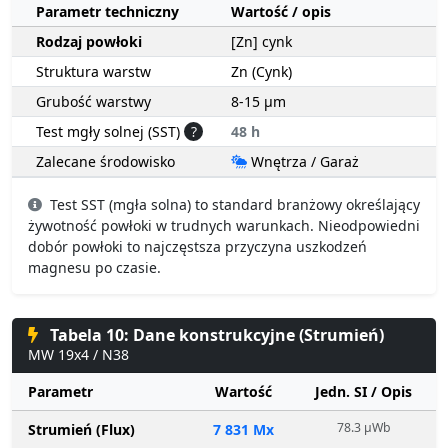
Parametr techniczny
Wartość / opis
Rodzaj powłoki
[Zn] cynk
Struktura warstw
Zn (Cynk)
Grubość warstwy
8-15 µm
Test mgły solnej (SST)
?
48 h
Zalecane środowisko
Wnętrza / Garaż
Test SST (mgła solna) to standard branżowy określający
żywotność powłoki w trudnych warunkach. Nieodpowiedni
dobór powłoki to najczęstsza przyczyna uszkodzeń
magnesu po czasie.
Tabela 10: Dane konstrukcyjne (Strumień)
MW 19x4 / N38
Parametr
Wartość
Jedn. SI / Opis
78.3 µWb
Strumień (Flux)
7 831 Mx