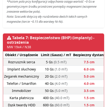
*Poziom pola przy konfiguracji odpychania osiąga wartość ~0 Gs w
geometrycznym środku przestrzeni pomiędzy magnesami (wzajemne
zniesienie wektorów pola).
Nota: Szacunki dotyczą siły rozdzielania dwóch takich samych
magnesów (tarcie ~0.15 dla warstwy Ni-Ni).
Tabela 7: Bezpieczeństwo (BHP) (implanty) -
ostrzeżenia
MW 19x4 / N38
Obiekt / Urządzenie
Limit (Gauss) / mT
Bezpieczny dystans
Rozrusznik serca
5 Gs
(0.5 mT)
7.5 cm
Implant słuchowy
10 Gs
(1.0 mT)
6.0 cm
Zegarek mechaniczny
20 Gs
(2.0 mT)
5.0 cm
Telefon / Smartfon
40 Gs
(4.0 mT)
4.0 cm
Immobilizer
50 Gs
(5.0 mT)
3.5 cm
Karta płatnicza
400 Gs
(40.0 mT)
1.5 cm
Dysk twardy HDD
600 Gs
(60.0 mT)
1.5 cm