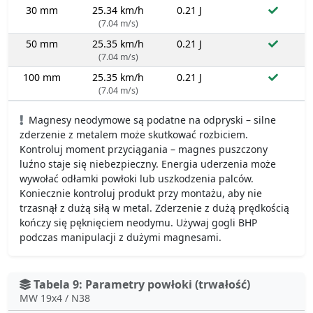
30 mm
25.34 km/h
0.21 J
(7.04 m/s)
50 mm
25.35 km/h
0.21 J
(7.04 m/s)
100 mm
25.35 km/h
0.21 J
(7.04 m/s)
Magnesy neodymowe są podatne na odpryski – silne
zderzenie z metalem może skutkować rozbiciem.
Kontroluj moment przyciągania – magnes puszczony
luźno staje się niebezpieczny. Energia uderzenia może
wywołać odłamki powłoki lub uszkodzenia palców.
Koniecznie kontroluj produkt przy montażu, aby nie
trzasnął z dużą siłą w metal. Zderzenie z dużą prędkością
kończy się pęknięciem neodymu. Używaj gogli BHP
podczas manipulacji z dużymi magnesami.
Tabela 9: Parametry powłoki (trwałość)
MW 19x4 / N38