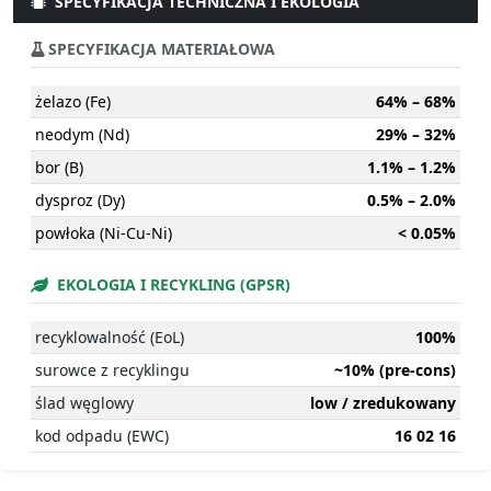
SPECYFIKACJA TECHNICZNA I EKOLOGIA
SPECYFIKACJA MATERIAŁOWA
żelazo (Fe)
64% – 68%
neodym (Nd)
29% – 32%
bor (B)
1.1% – 1.2%
dysproz (Dy)
0.5% – 2.0%
powłoka (Ni-Cu-Ni)
< 0.05%
EKOLOGIA I RECYKLING (GPSR)
recyklowalność (EoL)
100%
surowce z recyklingu
~10% (pre-cons)
ślad węglowy
low / zredukowany
kod odpadu (EWC)
16 02 16