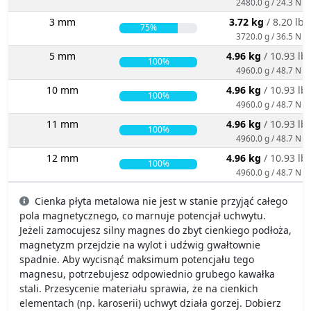
2480.0 g / 24.3 N
3 mm
3.72 kg
/ 8.20 lbs
75%
3720.0 g / 36.5 N
5 mm
4.96 kg
/ 10.93 lb
100%
4960.0 g / 48.7 N
10 mm
4.96 kg
/ 10.93 lb
100%
4960.0 g / 48.7 N
11 mm
4.96 kg
/ 10.93 lb
100%
4960.0 g / 48.7 N
12 mm
4.96 kg
/ 10.93 lb
100%
4960.0 g / 48.7 N
Cienka płyta metalowa nie jest w stanie przyjąć całego
pola magnetycznego, co marnuje potencjał uchwytu.
Jeżeli zamocujesz silny magnes do zbyt cienkiego podłoża,
magnetyzm przejdzie na wylot i udźwig gwałtownie
spadnie. Aby wycisnąć maksimum potencjału tego
magnesu, potrzebujesz odpowiednio grubego kawałka
stali. Przesycenie materiału sprawia, że na cienkich
elementach (np. karoserii) uchwyt działa gorzej. Dobierz