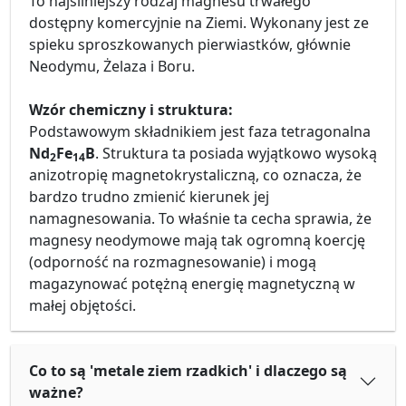
To najsilniejszy rodzaj magnesu trwałego
dostępny komercyjnie na Ziemi. Wykonany jest ze
spieku sproszkowanych pierwiastków, głównie
Neodymu, Żelaza i Boru.
Wzór chemiczny i struktura:
Podstawowym składnikiem jest faza tetragonalna
Nd
Fe
B
. Struktura ta posiada wyjątkowo wysoką
2
14
anizotropię magnetokrystaliczną, co oznacza, że
bardzo trudno zmienić kierunek jej
namagnesowania. To właśnie ta cecha sprawia, że
magnesy neodymowe mają tak ogromną koercję
(odporność na rozmagnesowanie) i mogą
magazynować potężną energię magnetyczną w
małej objętości.
Co to są 'metale ziem rzadkich' i dlaczego są
ważne?