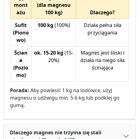
mont
(dla magnesu
ażu
100 kg)
Dlaczego?
Sufit
100 kg
(100%)
Działa pełna siła
(Piono
przyciągania
wo)
Ścian
ok. 15-20 kg
(15-
Magnes jest śliski i
a
20%)
działa na niego siła
(Pozio
ścinająca
mo)
Porada:
Aby powiesić 1 kg na lodówce, użyj
magnesu o udźwigu min. 5-6 kg lub podklej go
gumą.
Dlaczego magnes nie trzyma się stali