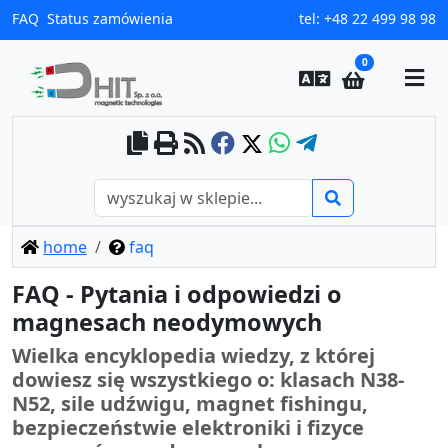
FAQ
Status zamówienia
tel:
+48 22 499 98 98
0
home
faq
FAQ - Pytania i odpowiedzi o
magnesach neodymowych
Wielka encyklopedia wiedzy, z której
dowiesz się wszystkiego o: klasach N38-
N52, sile udźwigu, magnet fishingu,
bezpieczeństwie elektroniki i fizyce