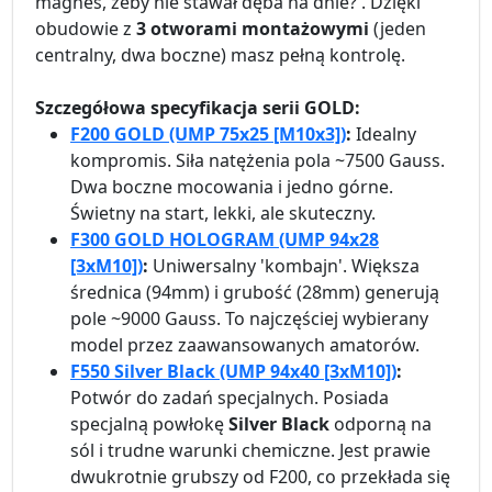
magnes, żeby nie stawał dęba na dnie?'. Dzięki
obudowie z
3 otworami montażowymi
(jeden
centralny, dwa boczne) masz pełną kontrolę.
Szczegółowa specyfikacja serii GOLD:
F200 GOLD (UMP 75x25 [M10x3])
:
Idealny
kompromis. Siła natężenia pola ~7500 Gauss.
Dwa boczne mocowania i jedno górne.
Świetny na start, lekki, ale skuteczny.
F300 GOLD HOLOGRAM (UMP 94x28
[3xM10])
:
Uniwersalny 'kombajn'. Większa
średnica (94mm) i grubość (28mm) generują
pole ~9000 Gauss. To najczęściej wybierany
model przez zaawansowanych amatorów.
F550 Silver Black (UMP 94x40 [3xM10])
:
Potwór do zadań specjalnych. Posiada
specjalną powłokę
Silver Black
odporną na
sól i trudne warunki chemiczne. Jest prawie
dwukrotnie grubszy od F200, co przekłada się