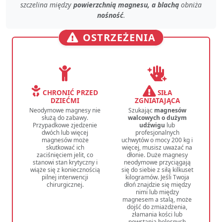
szczelina
między
powierzchnią magnesu, a blachą
obniża
nośność
.
OSTRZEŻENIA
CHRONIĆ PRZED
SIŁA
DZIEĆMI
ZGNIATAJĄCA
Neodymowe magnesy nie
Szukając
magnesów
służą do zabawy.
walcowych o dużym
Przypadkowe zjedzenie
udźwigu
lub
dwóch lub więcej
profesjonalnych
magnesów może
uchwytów o mocy 200 kg i
skutkować ich
więcej, musisz uważać na
zaciśnięciem jelit, co
dłonie. Duże magnesy
stanowi stan krytyczny i
neodymowe przyciągają
wiąże się z koniecznością
się do siebie z siłą kilkuset
pilnej interwencji
kilogramów. Jeśli Twoja
chirurgicznej.
dłoń znajdzie się między
nimi lub między
magnesem a stalą, może
dojść do zmiażdżenia,
złamania kości lub
powstania bolesnych