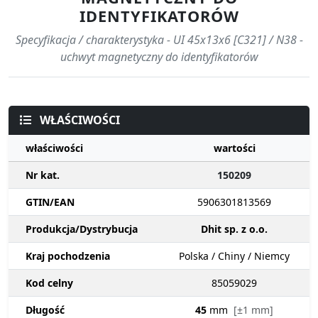
IDENTYFIKATORÓW
Specyfikacja / charakterystyka - UI 45x13x6 [C321] / N38 -
uchwyt magnetyczny do identyfikatorów
WŁAŚCIWOŚCI
właściwości
wartości
Nr kat.
150209
GTIN/EAN
5906301813569
Produkcja/Dystrybucja
Dhit sp. z o.o.
Kraj pochodzenia
Polska / Chiny / Niemcy
Kod celny
85059029
Długość
45
mm
[±1 mm]