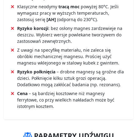
Klasyczne neodymy
tracą moc
powyżej 80°C. Jeśli
wymagasz pracy w wyższych temperaturach,
zastosuj serię
[AH]
(odporną do 230°C).
Ryzyko korozji
: bez osłony magnes zardzewieje na
deszczu. Wybierz wersje powlekane tworzywem do
zastosowań zewnętrznych.
Z uwagi na specyfikę materiału, nie zaleca się
obróbki mechanicznej magnesu. Prościej użyć
magnesu wklejonego w stalowy kubek z gwintem.
Ryzyko połknięcia
– drobne magnesy są groźne dla
dzieci. Połknięcie kilku sztuk grozi operacją.
Dodatkowo mogą zakłócać badania (np. rezonans).
Cena
– są bardziej kosztowne niż magnesy
ferrytowe, co przy wielkich nakładach może być
istotnym kosztem.
PARAMETRY UDŹWIGU