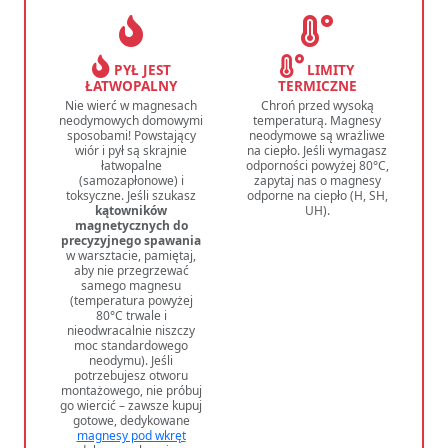
PYŁ JEST
LIMITY
ŁATWOPALNY
TERMICZNE
Nie wierć w magnesach
Chroń przed wysoką
neodymowych domowymi
temperaturą. Magnesy
sposobami! Powstający
neodymowe są wrażliwe
wiór i pył są skrajnie
na ciepło. Jeśli wymagasz
łatwopalne
odporności powyżej 80°C,
(samozapłonowe) i
zapytaj nas o magnesy
toksyczne. Jeśli szukasz
odporne na ciepło (H, SH,
kątowników
UH).
magnetycznych do
precyzyjnego spawania
w warsztacie, pamiętaj,
aby nie przegrzewać
samego magnesu
(temperatura powyżej
80°C trwale i
nieodwracalnie niszczy
moc standardowego
neodymu). Jeśli
potrzebujesz otworu
montażowego, nie próbuj
go wiercić – zawsze kupuj
gotowe, dedykowane
magnesy pod wkręt