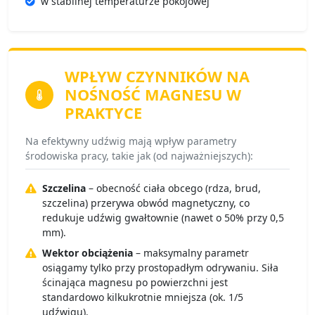
w stabilnej temperaturze pokojowej
WPŁYW CZYNNIKÓW
NA
NOŚNOŚĆ MAGNESU W
PRAKTYCE
Na efektywny udźwig mają wpływ parametry
środowiska pracy, takie jak (od najważniejszych):
Szczelina
– obecność ciała obcego (rdza, brud,
szczelina) przerywa obwód magnetyczny, co
redukuje udźwig gwałtownie (nawet o 50% przy 0,5
mm).
Wektor obciążenia
– maksymalny parametr
osiągamy tylko przy prostopadłym odrywaniu. Siła
ścinająca magnesu po powierzchni jest
standardowo kilkukrotnie mniejsza (ok. 1/5
udźwigu).