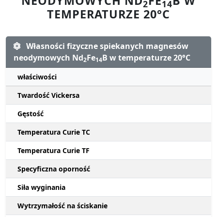
NEODYMOWYCH ND
FE
B W
2
14
TEMPERATURZE 20°C
Własności fizyczne spiekanych magnesów
neodymowych Nd
Fe
B w temperaturze 20°C
2
14
właściwości
Twardość Vickersa
Gęstość
Temperatura Curie TC
Temperatura Curie TF
Specyficzna oporność
Siła wyginania
Wytrzymałość na ściskanie