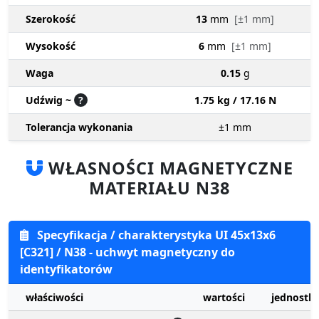
Szerokość
13
mm
[±1 mm]
Wysokość
6
mm
[±1 mm]
Waga
0.15
g
Udźwig ~
?
1.75 kg / 17.16 N
Tolerancja wykonania
±1
mm
WŁASNOŚCI MAGNETYCZNE
MATERIAŁU N38
Specyfikacja / charakterystyka UI 45x13x6
[C321] / N38 - uchwyt magnetyczny do
identyfikatorów
właściwości
wartości
jednostki