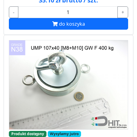
35.10 zł brutto / szt.
-
+
do koszyka
Produkt dostępny
Wysyłamy jutro