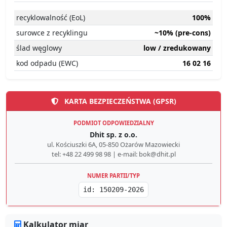
recyklowalność (EoL)
100%
surowce z recyklingu
~10% (pre-cons)
ślad węglowy
low / zredukowany
kod odpadu (EWC)
16 02 16
KARTA BEZPIECZEŃSTWA (GPSR)
PODMIOT ODPOWIEDZIALNY
Dhit sp. z o.o.
ul. Kościuszki 6A, 05-850 Ożarów Mazowiecki
tel: +48 22 499 98 98 | e-mail: bok@dhit.pl
NUMER PARTII/TYP
id: 150209-2026
Kalkulator miar