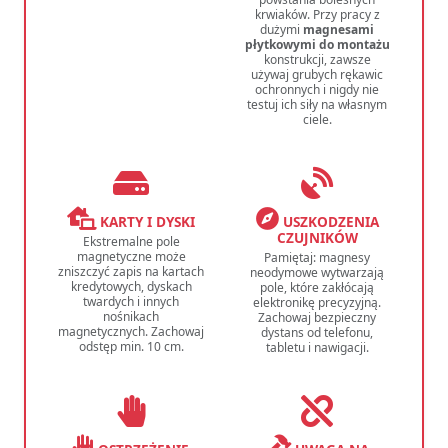
krwiaków. Przy pracy z
dużymi
magnesami
płytkowymi do montażu
konstrukcji, zawsze
używaj grubych rękawic
ochronnych i nigdy nie
testuj ich siły na własnym
ciele.
KARTY I DYSKI
USZKODZENIA
CZUJNIKÓW
Ekstremalne pole
magnetyczne może
Pamiętaj: magnesy
zniszczyć zapis na kartach
neodymowe wytwarzają
kredytowych, dyskach
pole, które zakłócają
twardych i innych
elektronikę precyzyjną.
nośnikach
Zachowaj bezpieczny
magnetycznych. Zachowaj
dystans od telefonu,
odstęp min. 10 cm.
tabletu i nawigacji.