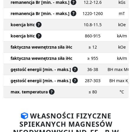
remanencja Br [min. - maks.]
?
12.2-12.6
kGs
remanencja Br [min. - maks.]
?
1220-1260
mT
koercja bHc
?
10.8-11.5
kOe
koercja bHc
?
860-915
kA/m
faktyczna wewnętrzna siła iHc
≥ 12
kOe
faktyczna wewnętrzna siła iHc
≥ 955
kA/m
gęstość energii [min. - maks.]
?
36-38
BH max MG
gęstość energii [min. - maks.]
?
287-303
BH max KJ
max. temperatura
?
≤ 80
°C
WŁASNOŚCI FIZYCZNE
SPIEKANYCH MAGNESÓW