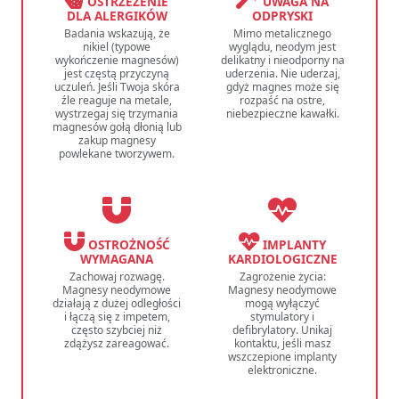
OSTRZEŻENIE
UWAGA NA
DLA ALERGIKÓW
ODPRYSKI
Badania wskazują, że
Mimo metalicznego
nikiel (typowe
wyglądu, neodym jest
wykończenie magnesów)
delikatny i nieodporny na
jest częstą przyczyną
uderzenia. Nie uderzaj,
uczuleń. Jeśli Twoja skóra
gdyż magnes może się
źle reaguje na metale,
rozpaść na ostre,
wystrzegaj się trzymania
niebezpieczne kawałki.
magnesów gołą dłonią lub
zakup magnesy
powlekane tworzywem.
OSTROŻNOŚĆ
IMPLANTY
WYMAGANA
KARDIOLOGICZNE
Zachowaj rozwagę.
Zagrożenie życia:
Magnesy neodymowe
Magnesy neodymowe
działają z dużej odległości
mogą wyłączyć
i łączą się z impetem,
stymulatory i
często szybciej niż
defibrylatory. Unikaj
zdążysz zareagować.
kontaktu, jeśli masz
wszczepione implanty
elektroniczne.