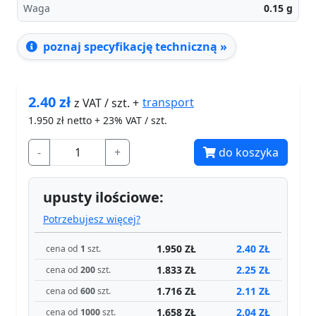
Waga
0.15
g
poznaj specyfikację techniczną »
2.40
zł
transport
z VAT / szt. +
1.950
zł netto + 23% VAT / szt.
-
+
do koszyka
upusty ilościowe:
Potrzebujesz więcej?
1.950 ZŁ
2.40 ZŁ
cena od
1
szt.
1.833 ZŁ
2.25 ZŁ
cena od
200
szt.
1.716 ZŁ
2.11 ZŁ
cena od
600
szt.
1.658 ZŁ
2.04 ZŁ
cena od
1000
szt.