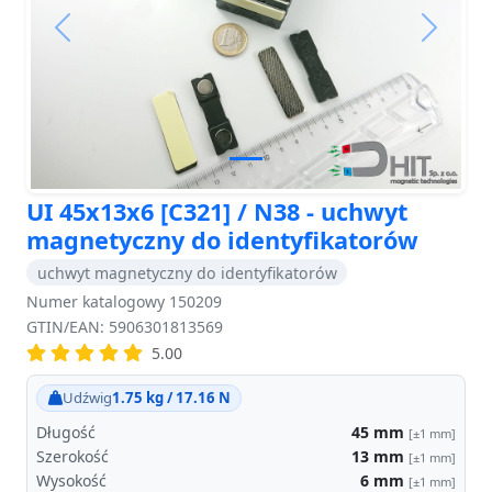
Previous
Next
UI 45x13x6 [C321] / N38 - uchwyt
magnetyczny do identyfikatorów
uchwyt magnetyczny do identyfikatorów
Numer katalogowy 150209
GTIN/EAN: 5906301813569
5.00
Udźwig
1.75 kg / 17.16 N
Długość
45
mm
[±1 mm]
Szerokość
13
mm
[±1 mm]
Wysokość
6
mm
[±1 mm]