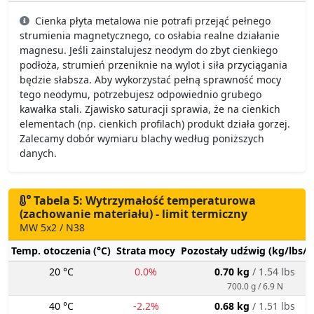
Cienka płyta metalowa nie potrafi przejąć pełnego
strumienia magnetycznego, co osłabia realne działanie
magnesu. Jeśli zainstalujesz neodym do zbyt cienkiego
podłoża, strumień przeniknie na wylot i siła przyciągania
będzie słabsza. Aby wykorzystać pełną sprawność mocy
tego neodymu, potrzebujesz odpowiednio grubego
kawałka stali. Zjawisko saturacji sprawia, że na cienkich
elementach (np. cienkich profilach) produkt działa gorzej.
Zalecamy dobór wymiaru blachy według poniższych
danych.
Tabela 5: Wytrzymałość temperaturowa
(zachowanie materiału) - limit termiczny
MW 5x2 / N38
Temp. otoczenia (°C)
Strata mocy
Pozostały udźwig (kg/lbs/g
20 °C
0.0%
0.70 kg
/ 1.54 lbs
700.0 g / 6.9 N
40 °C
-2.2%
0.68 kg
/ 1.51 lbs