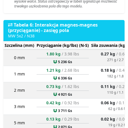
wysokie walce. Status ostrzegawczy w tabeli sygnalizuje możliwość
trwałego uszkodzenia pola dla tego modelu.
Tabela 6: Interakcja magnes-magnes
(przyciąganie) - zasięg pola
MW 5x2 / N38
Szczelina (mm)
Przyciąganie (kg/lbs) (N-S)
Siła zsuwania (kg/
1.80 kg
/ 3.98 lbs
0.27 kg
/ 0.60
0 mm
271 g / 2.7 N
5 236 Gs
1.21 kg
/ 2.68 lbs
0.18 kg
/ 0.40
1 mm
182 g / 1.8 N
6 336 Gs
0.73 kg
/ 1.62 lbs
0.11 kg
/ 0.24
2 mm
110 g / 1.1 N
4 921 Gs
0.42 kg
/ 0.92 lbs
0.06 kg
/ 0.14
3 mm
62 g / 0.6 N
3 711 Gs
0.13 kg
/ 0.29 lbs
0.02 kg
/ 0.04
5 mm
19 g / 0.2 N
2 071 Gs