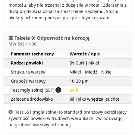
montażu, aby nie trzasnął z dużą siłą w metal. Zderzenie z
dużą prędkością oznacza zniszczenie neodymu. Stosuj
okulary ochronne podczas pracy z silnymi okazami.
Tabela 9: Odporność na korozję
MW 5x2 / N38
Parametr techniczny
Wartość / opis
Rodzaj powłoki
[NiCuNi] nikiel
Struktura warstw
Nikiel - Miedź - Nikiel
Grubość warstwy
10-20 µm
Test mgły solnej (SST)
?
24 h
Zalecane środowisko
Tylko wnętrza (sucho)
Test SST (mgła solna) to standard branżowy określający
żywotność powłoki w trudnych warunkach. Zwróć uwagę
na grubość warstwy ochronnej.