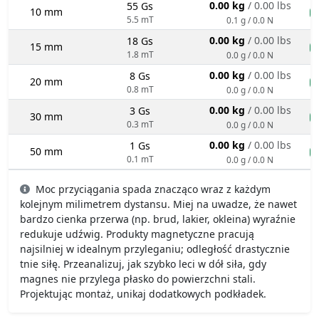
0.00 kg
/ 0.00 lbs
55 Gs
10 mm
n
5.5 mT
0.1 g / 0.0 N
0.00 kg
/ 0.00 lbs
18 Gs
15 mm
n
1.8 mT
0.0 g / 0.0 N
0.00 kg
/ 0.00 lbs
8 Gs
20 mm
n
0.8 mT
0.0 g / 0.0 N
0.00 kg
/ 0.00 lbs
3 Gs
30 mm
n
0.3 mT
0.0 g / 0.0 N
0.00 kg
/ 0.00 lbs
1 Gs
50 mm
n
0.1 mT
0.0 g / 0.0 N
Moc przyciągania spada znacząco wraz z każdym
kolejnym milimetrem dystansu. Miej na uwadze, że nawet
bardzo cienka przerwa (np. brud, lakier, okleina) wyraźnie
redukuje udźwig. Produkty magnetyczne pracują
najsilniej w idealnym przyleganiu; odległość drastycznie
tnie siłę. Przeanalizuj, jak szybko leci w dół siła, gdy
magnes nie przylega płasko do powierzchni stali.
Projektując montaż, unikaj dodatkowych podkładek.