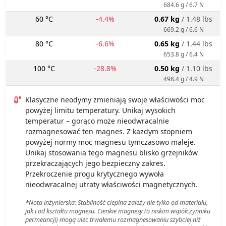
684.6 g / 6.7 N
60 °C
-4.4%
0.67 kg
/ 1.48 lbs
669.2 g / 6.6 N
80 °C
-6.6%
0.65 kg
/ 1.44 lbs
653.8 g / 6.4 N
100 °C
-28.8%
0.50 kg
/ 1.10 lbs
498.4 g / 4.9 N
Klasyczne neodymy zmieniają swoje właściwości moc
powyżej limitu temperatury. Unikaj wysokich
temperatur – gorąco może nieodwracalnie
rozmagnesować ten magnes. Z każdym stopniem
powyżej normy moc magnesu tymczasowo maleje.
Unikaj stosowania tego magnesu blisko grzejników
przekraczających jego bezpieczny zakres.
Przekroczenie progu krytycznego wywoła
nieodwracalnej utraty właściwości magnetycznych.
*Nota inżynierska: Stabilność cieplna zależy nie tylko od materiału,
jak i od kształtu magnesu. Cienkie magnesy (o niskim współczynniku
permeancji) mogą ulec trwałemu rozmagnesowaniu szybciej niż