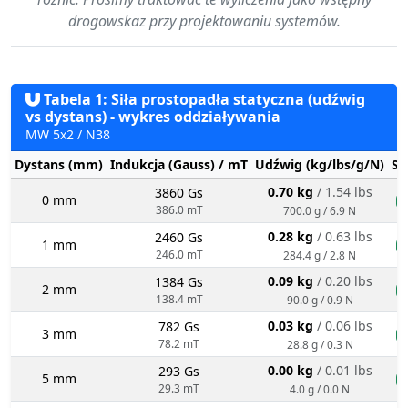
drogowskaz przy projektowaniu systemów.
Tabela 1: Siła prostopadła statyczna (udźwig
vs dystans) - wykres oddziaływania
MW 5x2 / N38
Dystans (mm)
Indukcja (Gauss) / mT
Udźwig (kg/lbs/g/N)
St
0.70 kg
/ 1.54 lbs
3860 Gs
0 mm
n
386.0 mT
700.0 g / 6.9 N
0.28 kg
/ 0.63 lbs
2460 Gs
1 mm
n
246.0 mT
284.4 g / 2.8 N
0.09 kg
/ 0.20 lbs
1384 Gs
2 mm
n
138.4 mT
90.0 g / 0.9 N
0.03 kg
/ 0.06 lbs
782 Gs
3 mm
n
78.2 mT
28.8 g / 0.3 N
0.00 kg
/ 0.01 lbs
293 Gs
5 mm
n
29.3 mT
4.0 g / 0.0 N