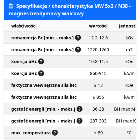
Specyfikacja / charakterystyka MW 5x2 / N38 -
magnes neodymowy walcowy
właściwości
wartości
jednostki
remanencja Br [min. - maks.]
?
12.2-12.6
kGs
remanencja Br [min. - maks.]
?
1220-1260
mT
koercja bHc
?
10.8-11.5
kOe
koercja bHc
?
860-915
kA/m
faktyczna wewnętrzna siła iHc
≥ 12
kOe
faktyczna wewnętrzna siła iHc
≥ 955
kA/m
gęstość energii [min. - maks.]
?
36-38
BH max MG
gęstość energii [min. - maks.]
?
287-303
BH max KJ
max. temperatura
?
≤ 80
°C