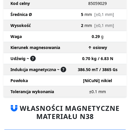
Kod celny
85059029
Średnica Ø
5
mm
[±0,1 mm]
Wysokość
2
mm
[±0,1 mm]
Waga
0.29
g
Kierunek magnesowania
↑ osiowy
Udźwig ~
?
0.70 kg / 6.83 N
Indukcja magnetyczna ~
?
386.50 mT / 3865 Gs
Powłoka
[NiCuNi] nikiel
Tolerancja wykonania
±0.1
mm
WŁASNOŚCI MAGNETYCZNE
MATERIAŁU N38