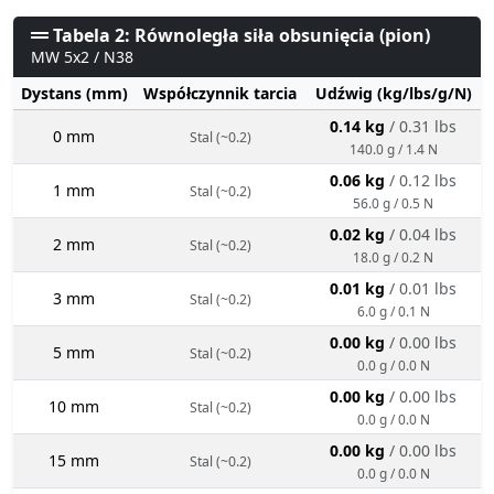
Tabela 2: Równoległa siła obsunięcia (pion)
MW 5x2 / N38
Dystans (mm)
Współczynnik tarcia
Udźwig (kg/lbs/g/N)
0.14 kg
/ 0.31 lbs
0 mm
Stal (~0.2)
140.0 g / 1.4 N
0.06 kg
/ 0.12 lbs
1 mm
Stal (~0.2)
56.0 g / 0.5 N
0.02 kg
/ 0.04 lbs
2 mm
Stal (~0.2)
18.0 g / 0.2 N
0.01 kg
/ 0.01 lbs
3 mm
Stal (~0.2)
6.0 g / 0.1 N
0.00 kg
/ 0.00 lbs
5 mm
Stal (~0.2)
0.0 g / 0.0 N
0.00 kg
/ 0.00 lbs
10 mm
Stal (~0.2)
0.0 g / 0.0 N
0.00 kg
/ 0.00 lbs
15 mm
Stal (~0.2)
0.0 g / 0.0 N