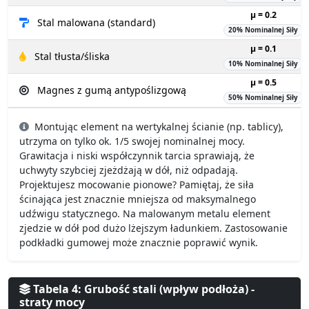
µ = 0.2
Stal malowana (standard)
20% Nominalnej Siły
µ = 0.1
Stal tłusta/śliska
10% Nominalnej Siły
µ = 0.5
Magnes z gumą antypoślizgową
50% Nominalnej Siły
Montując element na wertykalnej ścianie (np. tablicy),
utrzyma on tylko ok. 1/5 swojej nominalnej mocy.
Grawitacja i niski współczynnik tarcia sprawiają, że
uchwyty szybciej zjeżdżają w dół, niż odpadają.
Projektujesz mocowanie pionowe? Pamiętaj, że siła
ścinająca jest znacznie mniejsza od maksymalnego
udźwigu statycznego. Na malowanym metalu element
zjedzie w dół pod dużo lżejszym ładunkiem. Zastosowanie
podkładki gumowej może znacznie poprawić wynik.
Tabela 4: Grubość stali (wpływ podłoża) -
straty mocy