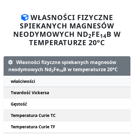
WŁASNOŚCI FIZYCZNE
SPIEKANYCH MAGNESÓW
NEODYMOWYCH ND
FE
B W
2
14
TEMPERATURZE 20°C
Własności fizyczne spiekanych magnesów
neodymowych Nd
Fe
B w temperaturze 20°C
2
14
właściwości
Twardość Vickersa
Gęstość
Temperatura Curie TC
Temperatura Curie TF