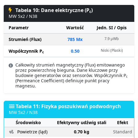
Tabela 10: Dane elektryczne (P
)
c
MW 5x2 / N38
Parametr
Wartość
Jedn. SI / Opis
7.9 µWb
Strumień (Flux)
785 Mx
Niski (Płaski)
Współczynnik P
0.50
c
Całkowity strumień magnetyczny (Flux) emitowanego
przez powierzchnię bieguna. Dane kluczowe przy
budowie generatorów oraz sensorów. Współczynnik P
c
(Permeance Coefficient) definiuje punkt pracy
magnesu.
Tabela 11: Fizyka poszukiwań podwodnych
MW 5x2 / N38
Środowisko
Efektywny udźwig stali
Efekt
Powietrze (ląd)
0.70 kg
Standard