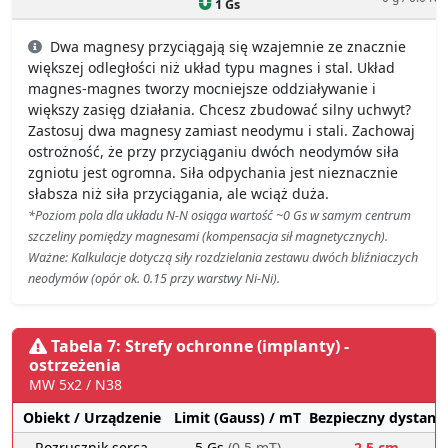
1 Gs
Dwa magnesy przyciągają się wzajemnie ze znacznie
większej odległości niż układ typu magnes i stal. Układ
magnes-magnes tworzy mocniejsze oddziaływanie i
większy zasięg działania. Chcesz zbudować silny uchwyt?
Zastosuj dwa magnesy zamiast neodymu i stali. Zachowaj
ostrożność, że przy przyciąganiu dwóch neodymów siła
zgniotu jest ogromna. Siła odpychania jest nieznacznie
słabsza niż siła przyciągania, ale wciąż duża.
*Poziom pola dla układu N-N osiąga wartość ~0 Gs w samym centrum
szczeliny pomiędzy magnesami (kompensacja sił magnetycznych).
Ważne: Kalkulacje dotyczą siły rozdzielania zestawu dwóch bliźniaczych
neodymów (opór ok. 0.15 przy warstwy Ni-Ni).
Tabela 7: Strefy ochronne (implanty) -
ostrzeżenia
MW 5x2 / N38
Obiekt / Urządzenie
Limit (Gauss) / mT
Bezpieczny dystans
Rozrusznik serca
5 Gs
(0.5 mT)
2.5 cm