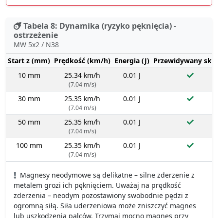
Tabela 8: Dynamika (ryzyko pęknięcia) -
ostrzeżenie
MW 5x2 / N38
Start z (mm)
Prędkość (km/h)
Energia (J)
Przewidywany sku
10 mm
25.34 km/h
0.01 J
(7.04 m/s)
30 mm
25.35 km/h
0.01 J
(7.04 m/s)
50 mm
25.35 km/h
0.01 J
(7.04 m/s)
100 mm
25.35 km/h
0.01 J
(7.04 m/s)
Magnesy neodymowe są delikatne – silne zderzenie z
metalem grozi ich pęknięciem. Uważaj na prędkość
zderzenia – neodym pozostawiony swobodnie pędzi z
ogromną siłą. Siła uderzeniowa może zniszczyć magnes
lub uszkodzenia palców. Trzymaj mocno magnes przy