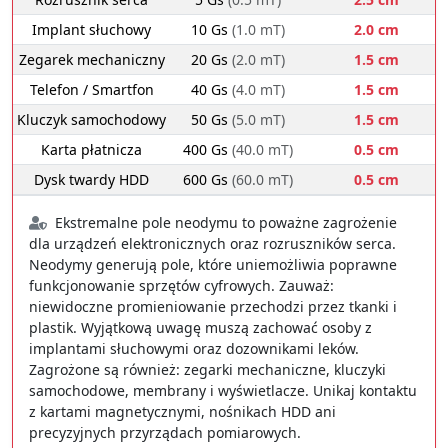
Implant słuchowy
10 Gs
(1.0 mT)
2.0 cm
Zegarek mechaniczny
20 Gs
(2.0 mT)
1.5 cm
Telefon / Smartfon
40 Gs
(4.0 mT)
1.5 cm
Kluczyk samochodowy
50 Gs
(5.0 mT)
1.5 cm
Karta płatnicza
400 Gs
(40.0 mT)
0.5 cm
Dysk twardy HDD
600 Gs
(60.0 mT)
0.5 cm
Ekstremalne pole neodymu to poważne zagrożenie
dla urządzeń elektronicznych oraz rozruszników serca.
Neodymy generują pole, które uniemożliwia poprawne
funkcjonowanie sprzętów cyfrowych. Zauważ:
niewidoczne promieniowanie przechodzi przez tkanki i
plastik. Wyjątkową uwagę muszą zachować osoby z
implantami słuchowymi oraz dozownikami leków.
Zagrożone są również: zegarki mechaniczne, kluczyki
samochodowe, membrany i wyświetlacze. Unikaj kontaktu
z kartami magnetycznymi, nośnikach HDD ani
precyzyjnych przyrządach pomiarowych.