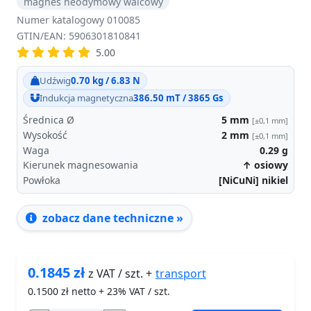
magnes neodymowy walcowy
Numer katalogowy 010085
GTIN/EAN: 5906301810841
5.00
Udźwig
0.70 kg / 6.83 N
Indukcja magnetyczna
386.50 mT / 3865 Gs
Średnica Ø
5
mm
[±0,1 mm]
Wysokość
2
mm
[±0,1 mm]
Waga
0.29
g
Kierunek magnesowania
↑ osiowy
Powłoka
[NiCuNi] nikiel
zobacz dane techniczne »
0.1845
zł
transport
z VAT / szt. +
0.1500
zł netto + 23% VAT / szt.