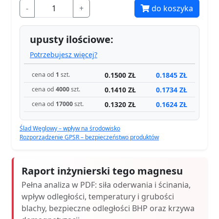
-
+
do koszyka
upusty ilościowe:
Potrzebujesz więcej?
0.1500 ZŁ
0.1845 ZŁ
cena od
1
szt.
0.1410 ZŁ
0.1734 ZŁ
cena od
4000
szt.
0.1320 ZŁ
0.1624 ZŁ
cena od
17000
szt.
Ślad Węglowy – wpływ na środowisko
Rozporządzenie GPSR – bezpieczeństwo produktów
Raport inżynierski tego magnesu
Pełna analiza w PDF: siła oderwania i ścinania,
wpływ odległości, temperatury i grubości
blachy, bezpieczne odległości BHP oraz krzywa