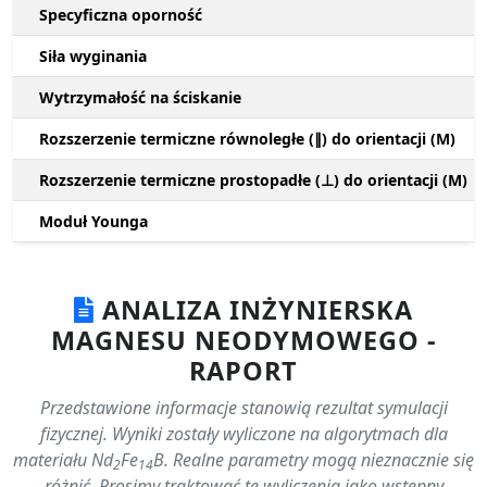
Specyficzna oporność
Siła wyginania
Wytrzymałość na ściskanie
Rozszerzenie termiczne równoległe (∥) do orientacji (M)
Rozszerzenie termiczne prostopadłe (⊥) do orientacji (M)
Moduł Younga
ANALIZA INŻYNIERSKA
MAGNESU NEODYMOWEGO -
RAPORT
Przedstawione informacje stanowią rezultat symulacji
fizycznej. Wyniki zostały wyliczone na algorytmach dla
materiału Nd
Fe
B. Realne parametry mogą nieznacznie się
2
14
różnić. Prosimy traktować te wyliczenia jako wstępny