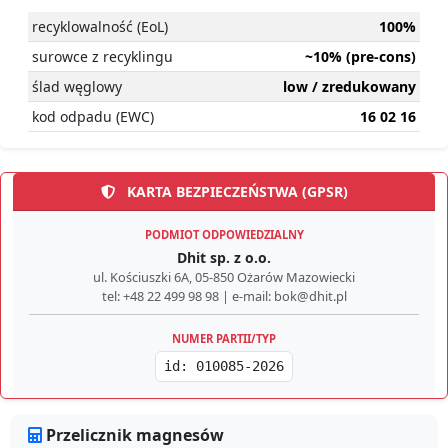
recyklowalność (EoL)
100%
surowce z recyklingu
~10% (pre-cons)
ślad węglowy
low / zredukowany
kod odpadu (EWC)
16 02 16
KARTA BEZPIECZEŃSTWA (GPSR)
PODMIOT ODPOWIEDZIALNY
Dhit sp. z o.o.
ul. Kościuszki 6A, 05-850 Ożarów Mazowiecki
tel: +48 22 499 98 98 | e-mail: bok@dhit.pl
NUMER PARTII/TYP
id: 010085-2026
Przelicznik magnesów