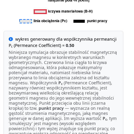
wykres generowany dla współczynnika permeancji
P
(Permeance Coefficient) =
0.50
c
Niniejsza symulacja obrazuje stabilność magnetyczną
wybranego magnesu w konkretnych warunkach
geometrycznych. Czerwona linia ciągła to krzywa
odmagnesowania, która pokazuje maksymalny
potencjał materiału, natomiast niebieska linia
przerywana to linia obciążenia zależna od kształtu
magnesu. Współczynnik
P
(Permeance Coefficient),
c
nazywany również współczynnikiem kształtu, jest
bezwymiarową wielkością określającą relację
geometrii magnesu do jego wewnętrznej stabilności
magnetycznej. Punkt przecięcia obu linii (czarna
kropka) to tzw.
punkt pracy
— wyznacza on realną
gęstość strumienia magnetycznego, jaką magnes
generuje w danej aplikacji. Im wyższa wartość
P
, tym
c
'smuklejszy' jest magnes (wysoki względem
powierzchni) i tym wyżej znajduje się punkt pracy, co
gwarantuje większą odporność na nieodwracalne