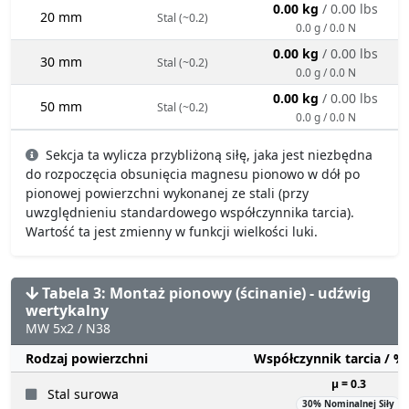
0.00 kg
/ 0.00 lbs
20 mm
Stal (~0.2)
0.0 g / 0.0 N
0.00 kg
/ 0.00 lbs
30 mm
Stal (~0.2)
0.0 g / 0.0 N
0.00 kg
/ 0.00 lbs
50 mm
Stal (~0.2)
0.0 g / 0.0 N
Sekcja ta wylicza przybliżoną siłę, jaka jest niezbędna
do rozpoczęcia obsunięcia magnesu pionowo w dół po
pionowej powierzchni wykonanej ze stali (przy
uwzględnieniu standardowego współczynnika tarcia).
Wartość ta jest zmienny w funkcji wielkości luki.
Tabela 3: Montaż pionowy (ścinanie) - udźwig
wertykalny
MW 5x2 / N38
Rodzaj powierzchni
Współczynnik tarcia / 
µ = 0.3
Stal surowa
30% Nominalnej Siły