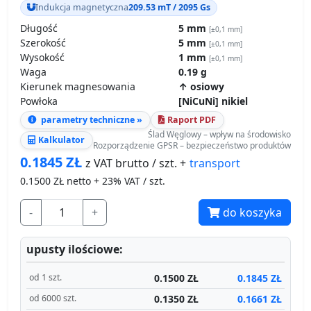
Indukcja magnetyczna
209.53 mT / 2095 Gs
Długość
5 mm
[±0,1 mm]
Szerokość
5 mm
[±0,1 mm]
Wysokość
1 mm
[±0,1 mm]
Waga
0.19 g
Kierunek magnesowania
↑ osiowy
Powłoka
[NiCuNi] nikiel
parametry techniczne »
Raport PDF
Ślad Węglowy – wpływ na środowisko
Kalkulator
Rozporządzenie GPSR – bezpieczeństwo produktów
0.1845
ZŁ
transport
z VAT brutto / szt. +
0.1500
ZŁ netto + 23% VAT / szt.
-
+
do koszyka
upusty ilościowe:
0.1500 ZŁ
0.1845 ZŁ
od 1 szt.
0.1350 ZŁ
0.1661 ZŁ
od 6000 szt.