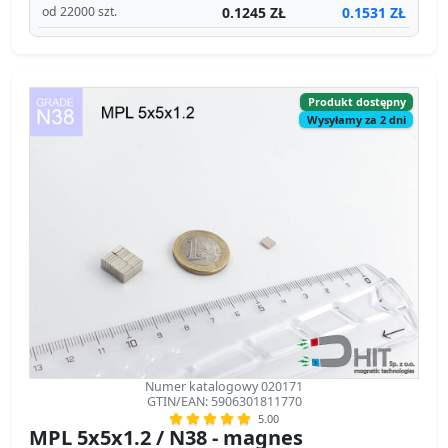
0.1245 ZŁ
0.1531 ZŁ
od 22000 szt.
Produkt dostępny
Wysyłamy za 2 dni
Numer katalogowy 020171
GTIN/EAN: 5906301811770
5.00
MPL 5x5x1.2 / N38 - magnes