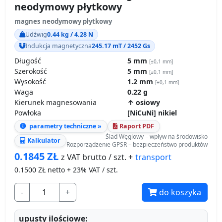
neodymowy płytkowy
magnes neodymowy płytkowy
Udźwig
0.44 kg / 4.28 N
Indukcja magnetyczna
245.17 mT / 2452 Gs
Długość
5 mm
[±0,1 mm]
Szerokość
5 mm
[±0,1 mm]
Wysokość
1.2 mm
[±0,1 mm]
Waga
0.22 g
Kierunek magnesowania
↑ osiowy
Powłoka
[NiCuNi] nikiel
parametry techniczne »
Raport PDF
Ślad Węglowy – wpływ na środowisko
Kalkulator
Rozporządzenie GPSR – bezpieczeństwo produktów
0.1845
ZŁ
transport
z VAT brutto / szt. +
0.1500
ZŁ netto + 23% VAT / szt.
-
+
do koszyka
upusty ilościowe: