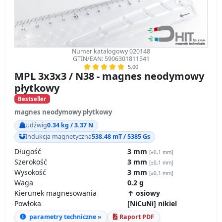
Numer katalogowy 020148
GTIN/EAN: 5906301811541
5.00
MPL 3x3x3 / N38 - magnes neodymowy
płytkowy
Bestseller
magnes neodymowy płytkowy
Udźwig
0.34 kg / 3.37 N
Indukcja magnetyczna
538.48 mT / 5385 Gs
Długość
3 mm
[±0,1 mm]
Szerokość
3 mm
[±0,1 mm]
Wysokość
3 mm
[±0,1 mm]
Waga
0.2 g
Kierunek magnesowania
↑ osiowy
Powłoka
[NiCuNi] nikiel
parametry techniczne »
Raport PDF