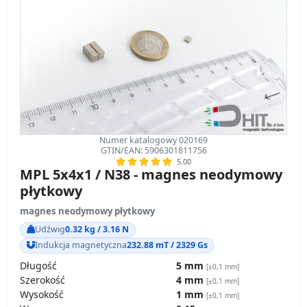
Numer katalogowy 020169
GTIN/EAN: 5906301811756
5.00
MPL 5x4x1 / N38 - magnes neodymowy
płytkowy
magnes neodymowy płytkowy
Udźwig
0.32 kg / 3.16 N
Indukcja magnetyczna
232.88 mT / 2329 Gs
Długość
5 mm
[±0,1 mm]
Szerokość
4 mm
[±0,1 mm]
Wysokość
1 mm
[±0,1 mm]