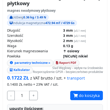
płytkowy
magnes neodymowy płytkowy
Udźwig
0.36 kg / 3.49 N
Indukcja magnetyczna
472.94 mT / 4729 Gs
Długość
3 mm
[±0,1 mm]
Szerokość
3 mm
[±0,1 mm]
Wysokość
2 mm
[±0,1 mm]
Waga
0.13 g
Kierunek magnesowania
↑ osiowy
Powłoka
[NiCuNi] nikiel
parametry techniczne »
Raport PDF
Ślad Węglowy – wpływ na środowisko
Kalkulator
Rozporządzenie GPSR – bezpieczeństwo produktów
0.1722
ZŁ
transport
z VAT brutto / szt. +
0.1400
ZŁ netto + 23% VAT / szt.
-
+
do koszyka
upusty ilościowe: