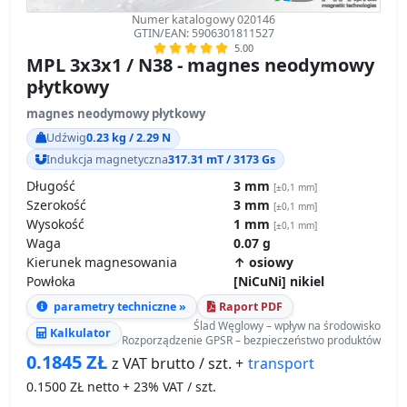
Numer katalogowy 020146
GTIN/EAN: 5906301811527
5.00
MPL 3x3x1 / N38 - magnes neodymowy
płytkowy
magnes neodymowy płytkowy
Udźwig
0.23 kg / 2.29 N
Indukcja magnetyczna
317.31 mT / 3173 Gs
Długość
3 mm
[±0,1 mm]
Szerokość
3 mm
[±0,1 mm]
Wysokość
1 mm
[±0,1 mm]
Waga
0.07 g
Kierunek magnesowania
↑ osiowy
Powłoka
[NiCuNi] nikiel
parametry techniczne »
Raport PDF
Ślad Węglowy – wpływ na środowisko
Kalkulator
Rozporządzenie GPSR – bezpieczeństwo produktów
0.1845
ZŁ
transport
z VAT brutto / szt. +
0.1500
ZŁ netto + 23% VAT / szt.