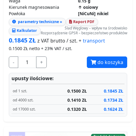
Waga
0.15 g
Kierunek magnesowania
↑ osiowy
Powłoka
[NiCuNi] nikiel
parametry techniczne »
Raport PDF
Ślad Węglowy – wpływ na środowisko
Kalkulator
Rozporządzenie GPSR – bezpieczeństwo produktów
0.1845
ZŁ
transport
z VAT brutto / szt. +
0.1500
ZŁ netto + 23% VAT / szt.
-
+
do koszyka
upusty ilościowe:
0.1500 ZŁ
0.1845 ZŁ
od 1 szt.
0.1410 ZŁ
0.1734 ZŁ
od 4000 szt.
0.1320 ZŁ
0.1624 ZŁ
od 17000 szt.