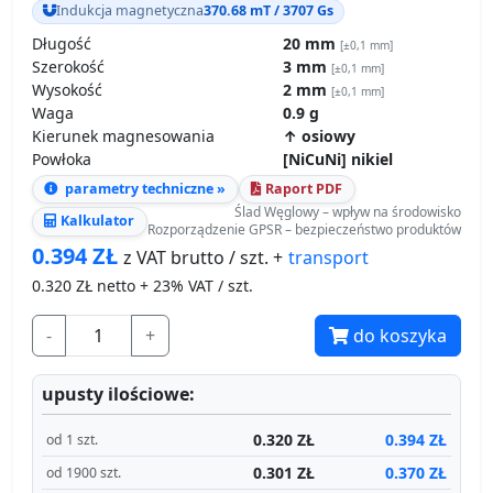
Indukcja magnetyczna
370.68 mT / 3707 Gs
Długość
20 mm
[±0,1 mm]
Szerokość
3 mm
[±0,1 mm]
Wysokość
2 mm
[±0,1 mm]
Waga
0.9 g
Kierunek magnesowania
↑ osiowy
Powłoka
[NiCuNi] nikiel
parametry techniczne »
Raport PDF
Ślad Węglowy – wpływ na środowisko
Kalkulator
Rozporządzenie GPSR – bezpieczeństwo produktów
0.394
ZŁ
transport
z VAT brutto / szt. +
0.320
ZŁ netto + 23% VAT / szt.
-
+
do koszyka
upusty ilościowe:
0.320 ZŁ
0.394 ZŁ
od 1 szt.
0.301 ZŁ
0.370 ZŁ
od 1900 szt.