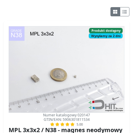
Produkt dostępny
Wysyłamy za 2 dni
Numer katalogowy 020147
GTIN/EAN: 5906301811534
5.00
MPL 3x3x2 / N38 - magnes neodymowy