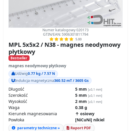
Numer katalogowy 020173
GTIN/EAN: 5906301811794
5.00
MPL 5x5x2 / N38 - magnes neodymowy
płytkowy
Bestseller
magnes neodymowy płytkowy
Udźwig
0.77 kg / 7.57 N
Indukcja magnetyczna
360.52 mT / 3605 Gs
Długość
5 mm
[±0,1 mm]
Szerokość
5 mm
[±0,1 mm]
Wysokość
2 mm
[±0,1 mm]
Waga
0.38 g
Kierunek magnesowania
↑ osiowy
Powłoka
[NiCuNi] nikiel
parametry techniczne »
Raport PDF