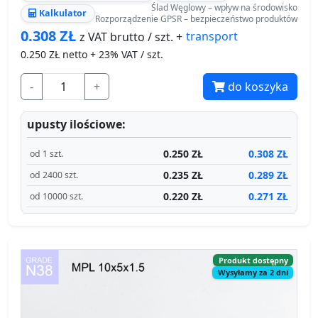
Ślad Węglowy – wpływ na środowisko
Kalkulator
Rozporządzenie GPSR – bezpieczeństwo produktów
0.308
ZŁ
transport
z VAT brutto / szt. +
0.250
ZŁ netto + 23% VAT / szt.
-
+
do koszyka
upusty ilościowe:
0.250 ZŁ
0.308 ZŁ
od 1 szt.
0.235 ZŁ
0.289 ZŁ
od 2400 szt.
0.220 ZŁ
0.271 ZŁ
od 10000 szt.
Produkt dostępny
Wysyłamy za 2 dni