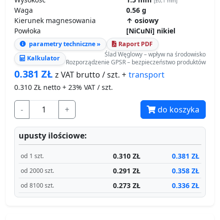
[±0,1 mm]
Waga
0.56 g
Kierunek magnesowania
↑ osiowy
Powłoka
[NiCuNi] nikiel
parametry techniczne »
Raport PDF
Ślad Węglowy – wpływ na środowisko
Kalkulator
Rozporządzenie GPSR – bezpieczeństwo produktów
0.381
ZŁ
transport
z VAT brutto / szt. +
0.310
ZŁ netto + 23% VAT / szt.
-
+
do koszyka
upusty ilościowe:
0.310 ZŁ
0.381 ZŁ
od 1 szt.
0.291 ZŁ
0.358 ZŁ
od 2000 szt.
0.273 ZŁ
0.336 ZŁ
od 8100 szt.