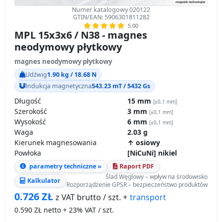
Numer katalogowy 020122
GTIN/EAN: 5906301811282
5.00
MPL 15x3x6 / N38 - magnes
neodymowy płytkowy
magnes neodymowy płytkowy
Udźwig
1.90 kg / 18.68 N
Indukcja magnetyczna
543.23 mT / 5432 Gs
Długość
15 mm
[±0,1 mm]
Szerokość
3 mm
[±0,1 mm]
Wysokość
6 mm
[±0,1 mm]
Waga
2.03 g
Kierunek magnesowania
↑ osiowy
Powłoka
[NiCuNi] nikiel
parametry techniczne »
Raport PDF
Ślad Węglowy – wpływ na środowisko
Kalkulator
Rozporządzenie GPSR – bezpieczeństwo produktów
0.726
ZŁ
transport
z VAT brutto / szt. +
0.590
ZŁ netto + 23% VAT / szt.