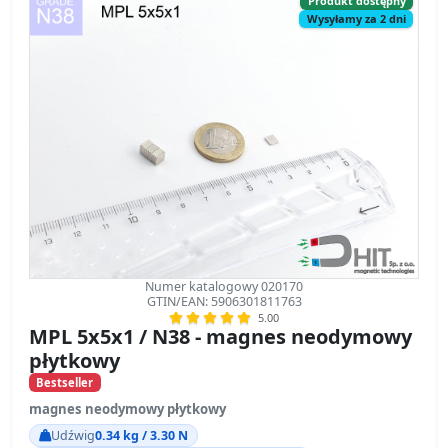
Produkt dostępny
Wysyłamy za 2 dni
Numer katalogowy 020170
GTIN/EAN: 5906301811763
5.00
MPL 5x5x1 / N38 - magnes neodymowy
płytkowy
Bestseller
magnes neodymowy płytkowy
Udźwig
0.34 kg / 3.30 N