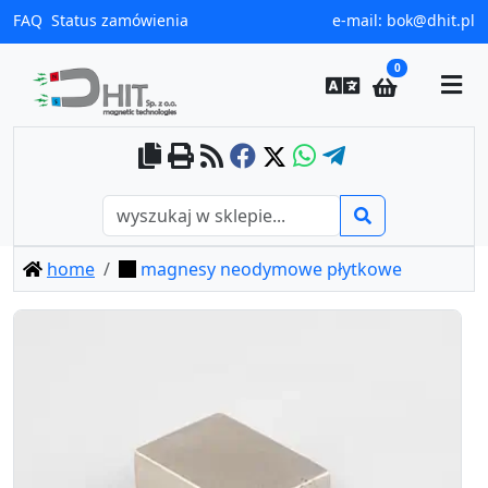
FAQ
Status zamówienia
e-mail:
bok@dhit.pl
0
home
magnesy neodymowe płytkowe