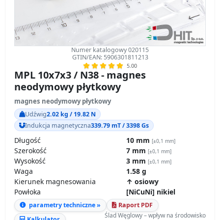
Numer katalogowy 020115
GTIN/EAN: 5906301811213
5.00
MPL 10x7x3 / N38 - magnes
neodymowy płytkowy
magnes neodymowy płytkowy
Udźwig
2.02 kg / 19.82 N
Indukcja magnetyczna
339.79 mT / 3398 Gs
Długość
10 mm
[±0,1 mm]
Szerokość
7 mm
[±0,1 mm]
Wysokość
3 mm
[±0,1 mm]
Waga
1.58 g
Kierunek magnesowania
↑ osiowy
Powłoka
[NiCuNi] nikiel
parametry techniczne »
Raport PDF
Ślad Węglowy – wpływ na środowisko
Kalkulator