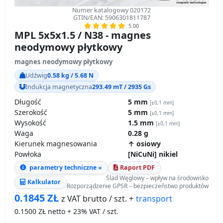
Numer katalogowy 020172
GTIN/EAN: 5906301811787
5.00
MPL 5x5x1.5 / N38 - magnes
neodymowy płytkowy
magnes neodymowy płytkowy
Udźwig
0.58 kg / 5.68 N
Indukcja magnetyczna
293.49 mT / 2935 Gs
Długość
5 mm
[±0,1 mm]
Szerokość
5 mm
[±0,1 mm]
Wysokość
1.5 mm
[±0,1 mm]
Waga
0.28 g
Kierunek magnesowania
↑ osiowy
Powłoka
[NiCuNi] nikiel
parametry techniczne »
Raport PDF
Ślad Węglowy – wpływ na środowisko
Kalkulator
Rozporządzenie GPSR – bezpieczeństwo produktów
0.1845
ZŁ
transport
z VAT brutto / szt. +
0.1500
ZŁ netto + 23% VAT / szt.