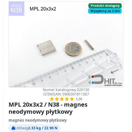
Produkt dostępny
Wysyłamy za 2 dni
Numer katalogowy 020130
GTIN/EAN: 5906301811367
5.00
MPL 20x3x2 / N38 - magnes
neodymowy płytkowy
magnes neodymowy płytkowy
Udźwig
2.33 kg / 22.90 N