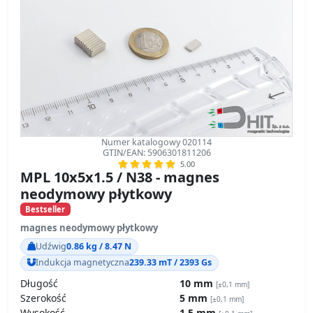
Numer katalogowy 020114
GTIN/EAN: 5906301811206
5.00
MPL 10x5x1.5 / N38 - magnes
neodymowy płytkowy
Bestseller
magnes neodymowy płytkowy
Udźwig
0.86 kg / 8.47 N
Indukcja magnetyczna
239.33 mT / 2393 Gs
Długość
10 mm
[±0,1 mm]
Szerokość
5 mm
[±0,1 mm]
Wysokość
1.5 mm