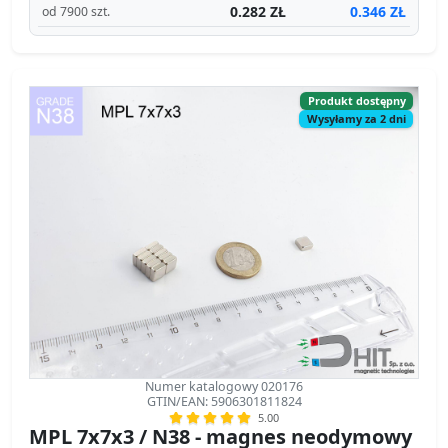
0.282 ZŁ
0.346 ZŁ
od 7900 szt.
Produkt dostępny
Wysyłamy za 2 dni
Numer katalogowy 020176
GTIN/EAN: 5906301811824
5.00
MPL 7x7x3 / N38 - magnes neodymowy