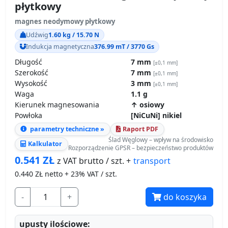
płytkowy
magnes neodymowy płytkowy
Udźwig
1.60 kg / 15.70 N
Indukcja magnetyczna
376.99 mT / 3770 Gs
Długość
7 mm
[±0,1 mm]
Szerokość
7 mm
[±0,1 mm]
Wysokość
3 mm
[±0,1 mm]
Waga
1.1 g
Kierunek magnesowania
↑ osiowy
Powłoka
[NiCuNi] nikiel
parametry techniczne »
Raport PDF
Ślad Węglowy – wpływ na środowisko
Kalkulator
Rozporządzenie GPSR – bezpieczeństwo produktów
0.541
ZŁ
transport
z VAT brutto / szt. +
0.440
ZŁ netto + 23% VAT / szt.
-
+
do koszyka
upusty ilościowe: