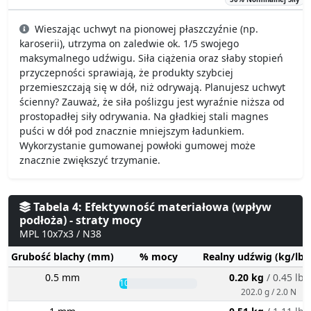
Wieszając uchwyt na pionowej płaszczyźnie (np.
karoserii), utrzyma on zaledwie ok. 1/5 swojego
maksymalnego udźwigu. Siła ciążenia oraz słaby stopień
przyczepności sprawiają, że produkty szybciej
przemieszczają się w dół, niż odrywają. Planujesz uchwyt
ścienny? Zauważ, że siła poślizgu jest wyraźnie niższa od
prostopadłej siły odrywania. Na gładkiej stali magnes
puści w dół pod znacznie mniejszym ładunkiem.
Wykorzystanie gumowanej powłoki gumowej może
znacznie zwiększyć trzymanie.
Tabela 4: Efektywność materiałowa (wpływ
podłoża) - straty mocy
MPL 10x7x3 / N38
Grubość blachy (mm)
% mocy
Realny udźwig (kg/lbs
0.5 mm
0.20 kg
/ 0.45 lbs
10%
202.0 g / 2.0 N