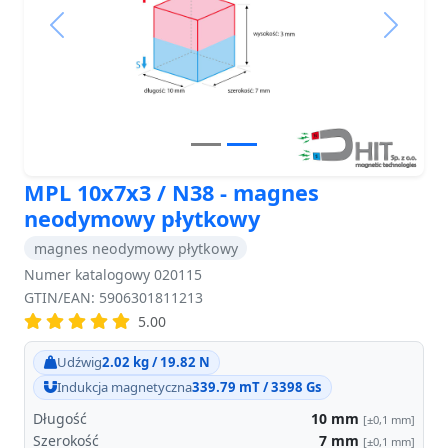
Previous
Next
MPL 10x7x3 / N38 - magnes
neodymowy płytkowy
magnes neodymowy płytkowy
Numer katalogowy 020115
GTIN/EAN: 5906301811213
5.00
Udźwig
2.02 kg / 19.82 N
Indukcja magnetyczna
339.79 mT / 3398 Gs
Długość
10
mm
[±0,1 mm]
Szerokość
7
mm
[±0,1 mm]