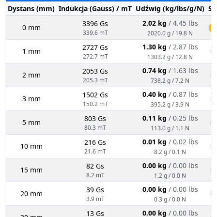
Dystans (mm)
Indukcja (Gauss) / mT
Udźwig (kg/lbs/g/N)
St
2.02 kg
/ 4.45 lbs
3396 Gs
0 mm
ś
339.6 mT
2020.0 g / 19.8 N
1.30 kg
/ 2.87 lbs
2727 Gs
1 mm
n
272.7 mT
1303.2 g / 12.8 N
0.74 kg
/ 1.63 lbs
2053 Gs
2 mm
n
205.3 mT
738.2 g / 7.2 N
0.40 kg
/ 0.87 lbs
1502 Gs
3 mm
n
150.2 mT
395.2 g / 3.9 N
0.11 kg
/ 0.25 lbs
803 Gs
5 mm
n
80.3 mT
113.0 g / 1.1 N
0.01 kg
/ 0.02 lbs
216 Gs
10 mm
n
21.6 mT
8.2 g / 0.1 N
0.00 kg
/ 0.00 lbs
82 Gs
15 mm
n
8.2 mT
1.2 g / 0.0 N
0.00 kg
/ 0.00 lbs
39 Gs
20 mm
n
3.9 mT
0.3 g / 0.0 N
0.00 kg
/ 0.00 lbs
13 Gs