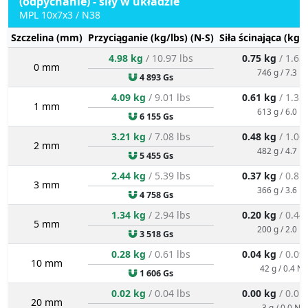
(odpychanie) - siły w układzie
MPL 10x7x3 / N38
Szczelina (mm)
Przyciąganie (kg/lbs) (N-S)
Siła ścinająca (kg/
4.98 kg
/ 10.97 lbs
0.75 kg
/ 1.65
0 mm
746 g / 7.3 N
4 893 Gs
4.09 kg
/ 9.01 lbs
0.61 kg
/ 1.35
1 mm
613 g / 6.0 N
6 155 Gs
3.21 kg
/ 7.08 lbs
0.48 kg
/ 1.06
2 mm
482 g / 4.7 N
5 455 Gs
2.44 kg
/ 5.39 lbs
0.37 kg
/ 0.81
3 mm
366 g / 3.6 N
4 758 Gs
1.34 kg
/ 2.94 lbs
0.20 kg
/ 0.44
5 mm
200 g / 2.0 N
3 518 Gs
0.28 kg
/ 0.61 lbs
0.04 kg
/ 0.09
10 mm
42 g / 0.4 N
1 606 Gs
0.02 kg
/ 0.04 lbs
0.00 kg
/ 0.01
20 mm
3 g / 0.0 N