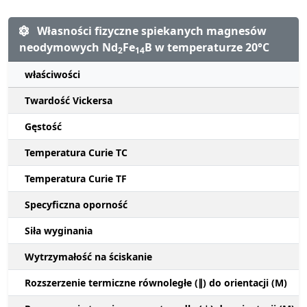
Własności fizyczne spiekanych magnesów
neodymowych Nd
Fe
B w temperaturze 20°C
2
14
właściwości
Twardość Vickersa
Gęstość
Temperatura Curie TC
Temperatura Curie TF
Specyficzna oporność
Siła wyginania
Wytrzymałość na ściskanie
Rozszerzenie termiczne równoległe (∥) do orientacji (M)