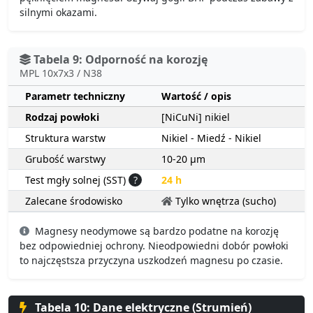
silnymi okazami.
Tabela 9: Odporność na korozję
MPL 10x7x3 / N38
Parametr techniczny
Wartość / opis
Rodzaj powłoki
[NiCuNi] nikiel
Struktura warstw
Nikiel - Miedź - Nikiel
Grubość warstwy
10-20 µm
Test mgły solnej (SST)
?
24 h
Zalecane środowisko
Tylko wnętrza (sucho)
Magnesy neodymowe są bardzo podatne na korozję
bez odpowiedniej ochrony. Nieodpowiedni dobór powłoki
to najczęstsza przyczyna uszkodzeń magnesu po czasie.
Tabela 10: Dane elektryczne (Strumień)