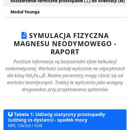
Rozszerzenie termiczne prostopadłe (⊥) do orientacji (M)
Moduł Younga
SYMULACJA FIZYCZNA
MAGNESU NEODYMOWEGO -
RAPORT
Poniższe informacje są bezpośredni efekt kalkulacji
matematycznej. Wartości zostały wyliczone na algorytmach
dla klasy Nd
Fe
B. Realne parametry mogą różnić się od
2
14
wartości teoretycznych. Traktuj te wyliczenia jako wstępny
drogowskaz przy projektowaniu systemów.
Tabela 1: Udźwig statyczny prostopadły
(udźwig vs dystans) - spadek mocy
MPL 10x7x3 / N38