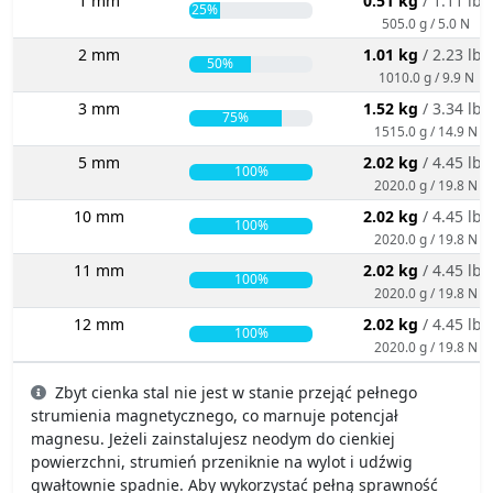
1 mm
0.51 kg
/ 1.11 lbs
25%
505.0 g / 5.0 N
2 mm
1.01 kg
/ 2.23 lbs
50%
1010.0 g / 9.9 N
3 mm
1.52 kg
/ 3.34 lbs
75%
1515.0 g / 14.9 N
5 mm
2.02 kg
/ 4.45 lbs
100%
2020.0 g / 19.8 N
10 mm
2.02 kg
/ 4.45 lbs
100%
2020.0 g / 19.8 N
11 mm
2.02 kg
/ 4.45 lbs
100%
2020.0 g / 19.8 N
12 mm
2.02 kg
/ 4.45 lbs
100%
2020.0 g / 19.8 N
Zbyt cienka stal nie jest w stanie przejąć pełnego
strumienia magnetycznego, co marnuje potencjał
magnesu. Jeżeli zainstalujesz neodym do cienkiej
powierzchni, strumień przeniknie na wylot i udźwig
gwałtownie spadnie. Aby wykorzystać pełną sprawność