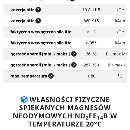
koercja bHc
?
10.8-11.5
kOe
koercja bHc
?
860-915
kA/m
faktyczna wewnętrzna siła iHc
≥ 12
kOe
faktyczna wewnętrzna siła iHc
≥ 955
kA/m
gęstość energii [min. - maks.]
?
36-38
BH max MG
gęstość energii [min. - maks.]
?
287-303
BH max KJ
max. temperatura
?
≤ 80
°C
WŁASNOŚCI FIZYCZNE
SPIEKANYCH MAGNESÓW
NEODYMOWYCH ND
FE
B W
2
14
TEMPERATURZE 20°C