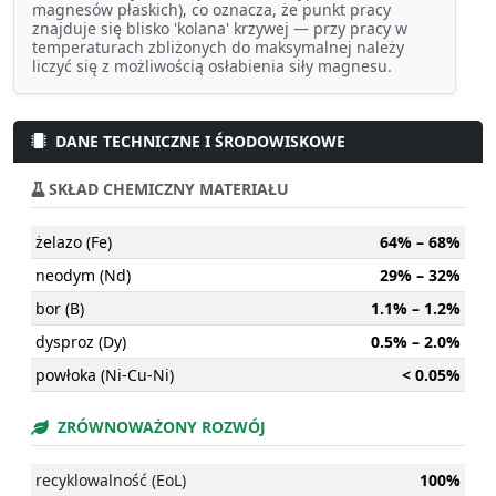
magnesów płaskich), co oznacza, że punkt pracy
znajduje się blisko 'kolana' krzywej — przy pracy w
temperaturach zbliżonych do maksymalnej należy
liczyć się z możliwością osłabienia siły magnesu.
DANE TECHNICZNE I ŚRODOWISKOWE
SKŁAD CHEMICZNY MATERIAŁU
żelazo (Fe)
64% – 68%
neodym (Nd)
29% – 32%
bor (B)
1.1% – 1.2%
dysproz (Dy)
0.5% – 2.0%
powłoka (Ni-Cu-Ni)
< 0.05%
ZRÓWNOWAŻONY ROZWÓJ
recyklowalność (EoL)
100%