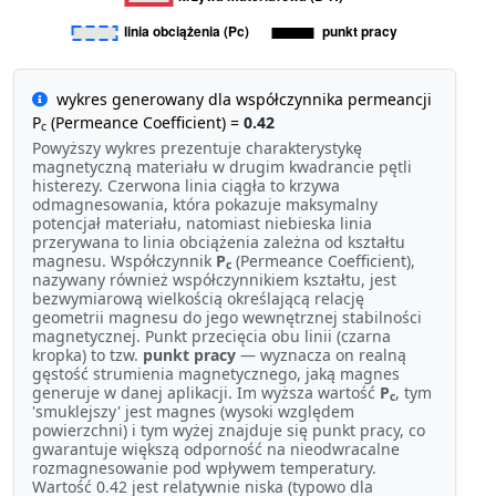
wykres generowany dla współczynnika permeancji
P
(Permeance Coefficient) =
0.42
c
Powyższy wykres prezentuje charakterystykę
magnetyczną materiału w drugim kwadrancie pętli
histerezy. Czerwona linia ciągła to krzywa
odmagnesowania, która pokazuje maksymalny
potencjał materiału, natomiast niebieska linia
przerywana to linia obciążenia zależna od kształtu
magnesu. Współczynnik
P
(Permeance Coefficient),
c
nazywany również współczynnikiem kształtu, jest
bezwymiarową wielkością określającą relację
geometrii magnesu do jego wewnętrznej stabilności
magnetycznej. Punkt przecięcia obu linii (czarna
kropka) to tzw.
punkt pracy
— wyznacza on realną
gęstość strumienia magnetycznego, jaką magnes
generuje w danej aplikacji. Im wyższa wartość
P
, tym
c
'smuklejszy' jest magnes (wysoki względem
powierzchni) i tym wyżej znajduje się punkt pracy, co
gwarantuje większą odporność na nieodwracalne
rozmagnesowanie pod wpływem temperatury.
Wartość 0.42 jest relatywnie niska (typowo dla