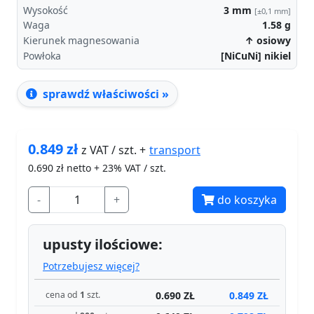
Wysokość
3
mm
[±0,1 mm]
Waga
1.58
g
Kierunek magnesowania
↑ osiowy
Powłoka
[NiCuNi] nikiel
sprawdź właściwości »
0.849
zł
transport
z VAT / szt. +
0.690
zł netto + 23% VAT / szt.
-
+
do koszyka
upusty ilościowe:
Potrzebujesz więcej?
0.690 ZŁ
0.849 ZŁ
cena od
1
szt.