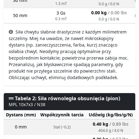
30 mm
n
1.3 mT
0.0 g / 0.0 N
0.00 kg
/ 0.00 lbs
3 Gs
50 mm
n
0.3 mT
0.0 g / 0.0 N
Siła chwytu słabnie drastycznie z każdym milimetrem
szczeliny. Miej na uwadze, że nawet mikroskopijny
dystans (np. zanieczyszczenia, farba, kurz) znacząco
osłabia chwyt. Neodymy pracują optymalnie przy
bezpośrednim kontakcie; powietrzna przerwa zabija moc.
Przeanalizuj, jak błyskawicznie spadają parametry, gdy
produkt nie przylega szczelnie do powierzchni stali.
Obliczając uchwyt, eliminuj dodatkowych podkładek.
Tabela 2: Siła równoległa obsunięcia (pion)
MPL 10x7x3 / N38
Dystans (mm)
Współczynnik tarcia
Udźwig (kg/lbs/g/N)
0.40 kg
/ 0.89 lbs
0 mm
Stal (~0.2)
404.0 g / 4.0 N