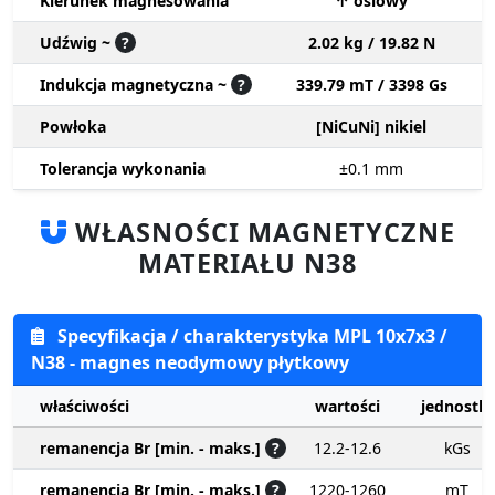
Kierunek magnesowania
↑ osiowy
Udźwig ~
?
2.02 kg / 19.82 N
Indukcja magnetyczna ~
?
339.79 mT / 3398 Gs
Powłoka
[NiCuNi] nikiel
Tolerancja wykonania
±0.1
mm
WŁASNOŚCI MAGNETYCZNE
MATERIAŁU N38
Specyfikacja / charakterystyka MPL 10x7x3 /
N38 - magnes neodymowy płytkowy
właściwości
wartości
jednostki
remanencja Br [min. - maks.]
?
12.2-12.6
kGs
remanencja Br [min. - maks.]
?
1220-1260
mT