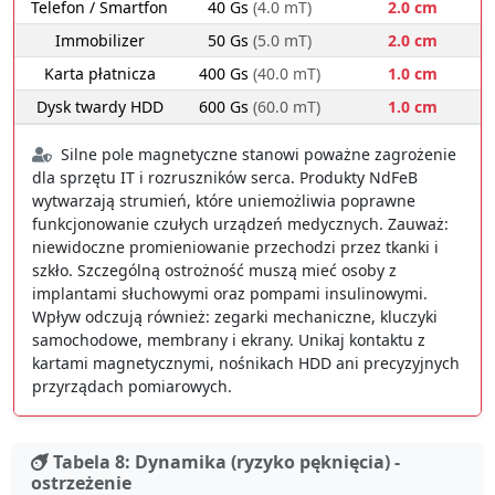
Telefon / Smartfon
40 Gs
(4.0 mT)
2.0 cm
Immobilizer
50 Gs
(5.0 mT)
2.0 cm
Karta płatnicza
400 Gs
(40.0 mT)
1.0 cm
Dysk twardy HDD
600 Gs
(60.0 mT)
1.0 cm
Silne pole magnetyczne stanowi poważne zagrożenie
dla sprzętu IT i rozruszników serca. Produkty NdFeB
wytwarzają strumień, które uniemożliwia poprawne
funkcjonowanie czułych urządzeń medycznych. Zauważ:
niewidoczne promieniowanie przechodzi przez tkanki i
szkło. Szczególną ostrożność muszą mieć osoby z
implantami słuchowymi oraz pompami insulinowymi.
Wpływ odczują również: zegarki mechaniczne, kluczyki
samochodowe, membrany i ekrany. Unikaj kontaktu z
kartami magnetycznymi, nośnikach HDD ani precyzyjnych
przyrządach pomiarowych.
Tabela 8: Dynamika (ryzyko pęknięcia) -
ostrzeżenie