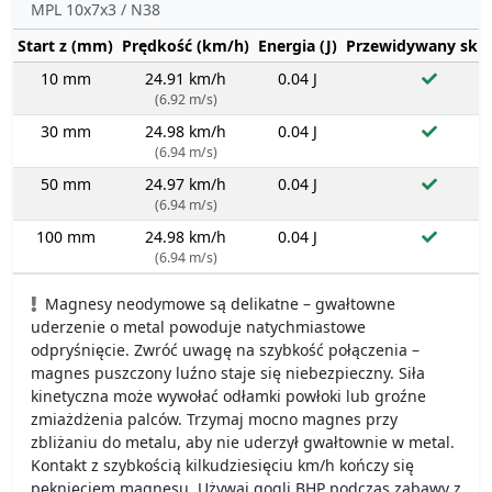
MPL 10x7x3 / N38
Start z (mm)
Prędkość (km/h)
Energia (J)
Przewidywany sku
10 mm
24.91 km/h
0.04 J
(6.92 m/s)
30 mm
24.98 km/h
0.04 J
(6.94 m/s)
50 mm
24.97 km/h
0.04 J
(6.94 m/s)
100 mm
24.98 km/h
0.04 J
(6.94 m/s)
Magnesy neodymowe są delikatne – gwałtowne
uderzenie o metal powoduje natychmiastowe
odpryśnięcie. Zwróć uwagę na szybkość połączenia –
magnes puszczony luźno staje się niebezpieczny. Siła
kinetyczna może wywołać odłamki powłoki lub groźne
zmiażdżenia palców. Trzymaj mocno magnes przy
zbliżaniu do metalu, aby nie uderzył gwałtownie w metal.
Kontakt z szybkością kilkudziesięciu km/h kończy się
pęknięciem magnesu. Używaj gogli BHP podczas zabawy z