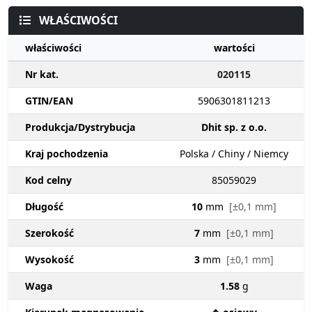
WŁAŚCIWOŚCI
właściwości
wartości
Nr kat.
020115
GTIN/EAN
5906301811213
Produkcja/Dystrybucja
Dhit sp. z o.o.
Kraj pochodzenia
Polska / Chiny / Niemcy
Kod celny
85059029
Długość
10
mm
[±0,1 mm]
Szerokość
7
mm
[±0,1 mm]
Wysokość
3
mm
[±0,1 mm]
Waga
1.58
g