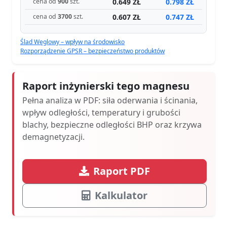
0.649 ZŁ
0.798 ZŁ
cena od
900
szt.
0.607 ZŁ
0.747 ZŁ
cena od
3700
szt.
Ślad Węglowy – wpływ na środowisko
Rozporządzenie GPSR – bezpieczeństwo produktów
Raport inżynierski tego magnesu
Pełna analiza w PDF: siła oderwania i ścinania,
wpływ odległości, temperatury i grubości
blachy, bezpieczne odległości BHP oraz krzywa
demagnetyzacji.
Raport PDF
Kalkulator