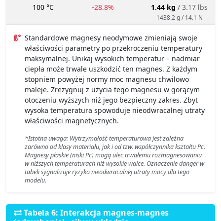
100 °C
-28.8%
1.44 kg
/ 3.17 lbs
1438.2 g / 14.1 N
Standardowe magnesy neodymowe zmieniają swoje
właściwości parametry po przekroczeniu temperatury
maksymalnej. Unikaj wysokich temperatur – nadmiar
ciepła może trwale uszkodzić ten magnes. Z każdym
stopniem powyżej normy moc magnesu chwilowo
maleje. Zrezygnuj z użycia tego magnesu w gorącym
otoczeniu wyższych niż jego bezpieczny zakres. Zbyt
wysoka temperatura spowoduje nieodwracalnej utraty
właściwości magnetycznych.
*Istotna uwaga: Wytrzymałość temperaturowa jest zależna
zarówno od klasy materiału, jak i od tzw. współczynnika kształtu Pc.
Magnesy płaskie (niski Pc) mogą ulec trwałemu rozmagnesowaniu
w niższych temperaturach niż wysokie walce. Oznaczenie danger w
tabeli sygnalizuje ryzyko nieodwracalnej utraty mocy dla tego
modelu.
Tabela 6: Interakcja magnes-magnes