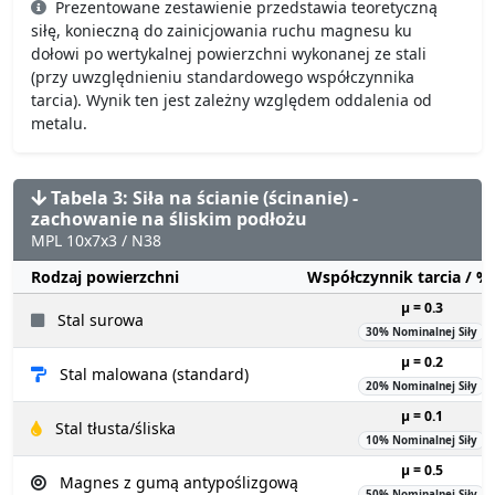
Prezentowane zestawienie przedstawia teoretyczną
siłę, konieczną do zainicjowania ruchu magnesu ku
dołowi po wertykalnej powierzchni wykonanej ze stali
(przy uwzględnieniu standardowego współczynnika
tarcia). Wynik ten jest zależny względem oddalenia od
metalu.
Tabela 3: Siła na ścianie (ścinanie) -
zachowanie na śliskim podłożu
MPL 10x7x3 / N38
Rodzaj powierzchni
Współczynnik tarcia / 
µ = 0.3
Stal surowa
30% Nominalnej Siły
µ = 0.2
Stal malowana (standard)
20% Nominalnej Siły
µ = 0.1
Stal tłusta/śliska
10% Nominalnej Siły
µ = 0.5
Magnes z gumą antypoślizgową
50% Nominalnej Siły