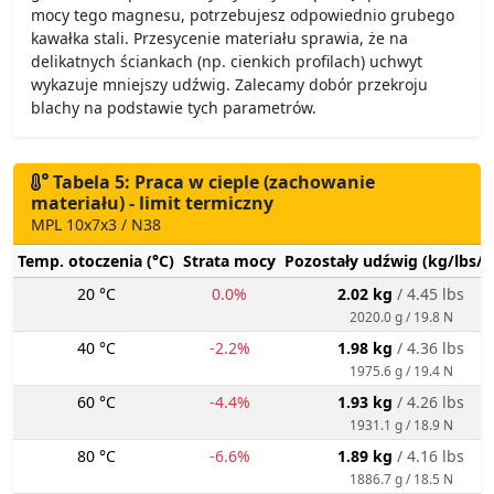
mocy tego magnesu, potrzebujesz odpowiednio grubego
kawałka stali. Przesycenie materiału sprawia, że na
delikatnych ściankach (np. cienkich profilach) uchwyt
wykazuje mniejszy udźwig. Zalecamy dobór przekroju
blachy na podstawie tych parametrów.
Tabela 5: Praca w cieple (zachowanie
materiału) - limit termiczny
MPL 10x7x3 / N38
Temp. otoczenia (°C)
Strata mocy
Pozostały udźwig (kg/lbs/g
20 °C
0.0%
2.02 kg
/ 4.45 lbs
2020.0 g / 19.8 N
40 °C
-2.2%
1.98 kg
/ 4.36 lbs
1975.6 g / 19.4 N
60 °C
-4.4%
1.93 kg
/ 4.26 lbs
1931.1 g / 18.9 N
80 °C
-6.6%
1.89 kg
/ 4.16 lbs
1886.7 g / 18.5 N