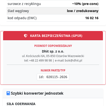
surowce z recyklingu
~10% (pre-cons)
ślad węglowy
low / zredukowany
kod odpadu (EWC)
16 02 16
KARTA BEZPIECZEŃSTWA (GPSR)
PODMIOT ODPOWIEDZIALNY
Dhit sp. z o.o.
ul. Kościuszki 6A, 05-850 Ożarów Mazowiecki
tel: +48 22 499 98 98 | e-mail: bok@dhit.pl
NUMER PARTII/TYP
id: 020115-2026
Szybki konwerter jednostek
SIŁA ODERWANIA