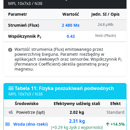
MPL 10x7x3 / N38
Parametr
Wartość
Jedn. SI / Opis
24.8 µWb
Strumień (Flux)
2 480 Mx
Niski (Płaski)
Współczynnik P
0.42
c
Wartość strumienia (Flux) emitowanego przez
powierzchnię bieguna. Parametr niezbędny w
aplikacjach cewkowych oraz sensorów. Współczynnik P
c
(Permeance Coefficient) określa geometrię pracy
magnesu.
Tabela 11: Fizyka poszukiwań podwodnych
MPL 10x7x3 / N38
Środowisko
Efektywny udźwig stali
Efekt
Powietrze (ląd)
2.02 kg
Standard
2.31 kg
Woda (dno rzeki)
+14.5%
(+0.29 kg zysk z wyporności)