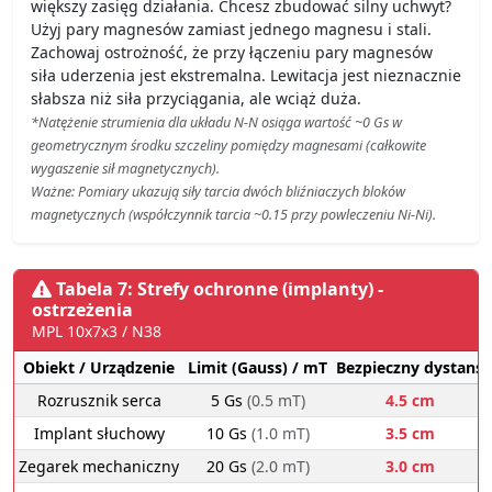
większy zasięg działania. Chcesz zbudować silny uchwyt?
Użyj pary magnesów zamiast jednego magnesu i stali.
Zachowaj ostrożność, że przy łączeniu pary magnesów
siła uderzenia jest ekstremalna. Lewitacja jest nieznacznie
słabsza niż siła przyciągania, ale wciąż duża.
*Natężenie strumienia dla układu N-N osiąga wartość ~0 Gs w
geometrycznym środku szczeliny pomiędzy magnesami (całkowite
wygaszenie sił magnetycznych).
Ważne: Pomiary ukazują siły tarcia dwóch bliźniaczych bloków
magnetycznych (współczynnik tarcia ~0.15 przy powleczeniu Ni-Ni).
Tabela 7: Strefy ochronne (implanty) -
ostrzeżenia
MPL 10x7x3 / N38
Obiekt / Urządzenie
Limit (Gauss) / mT
Bezpieczny dystans
Rozrusznik serca
5 Gs
(0.5 mT)
4.5 cm
Implant słuchowy
10 Gs
(1.0 mT)
3.5 cm
Zegarek mechaniczny
20 Gs
(2.0 mT)
3.0 cm