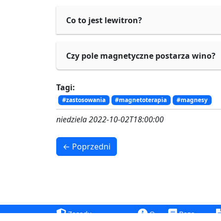
Co to jest lewitron?
Czy pole magnetyczne postarza wino?
Tagi:
#zastosowania
#magnetoterapia
#magnesy
niedziela 2022-10-02T18:00:00
← Poprzedni
Zasady
O
Baza