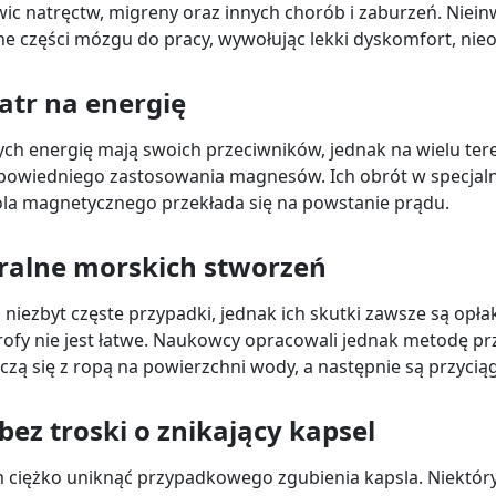
rwic natręctw, migreny oraz innych chorób i zaburzeń. Ni
 części mózgu do pracy, wywołując lekki dyskomfort, nieo
tr na energię
ch energię mają swoich przeciwników, jednak na wielu ter
odpowiedniego zastosowania magnesów. Ich obrót w specjaln
pola magnetycznego przekłada się na powstanie prądu.
ralne morskich stworzeń
a niezbyt częste przypadki, jednak ich skutki zawsze są opł
rofy nie jest łatwe. Naukowcy opracowali jednak metodę 
czą się z ropą na powierzchni wody, a następnie są przyc
bez troski o znikający kapsel
 ciężko uniknąć przypadkowego zgubienia kapsla. Niektóry