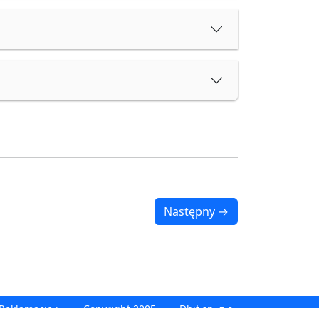
Następny →
Reklamacje i
Copyright 2005 -
Dhit sp. z o.