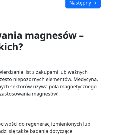
Następny →
wania magnesów –
kich?
ierdzania list z zakupami lub ważnych
h często niepozornych elementów. Medycyna,
 innych sektorów używa pola magnetycznego
e zastosowania magnesów!
ciwości do regeneracji zmienionych lub
dzi się także badania dotyczące