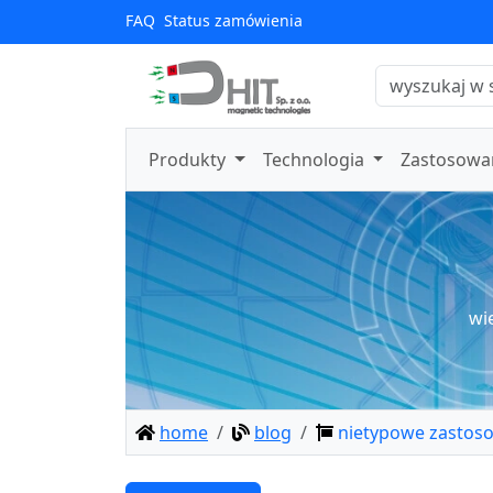
FAQ
Status zamówienia
Produkty
Technologia
Zastosowa
wi
home
blog
nietypowe zastos