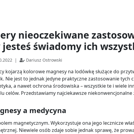
tery nieoczekiwane zastoso
y jesteś świadomy ich wszyst
0.2022
|
Dariusz Ostrowski
y kojarzą kolorowe magnesy na lodówkę służące do przytw
k. Nie jest to jednak jedyne praktyczne zastosowanie tyc
tyka, a nawet ochrona środowiska – wszystkie te i wiele
elu celów. Przedstawiamy najciekawsze niekonwencjonaln
magnesy a medycyna
 polem magnetycznym. Wykorzystuje ona jego lecznicze właś
rznej. Niewiele osób zdaje sobie jednak sprawę, że prowa