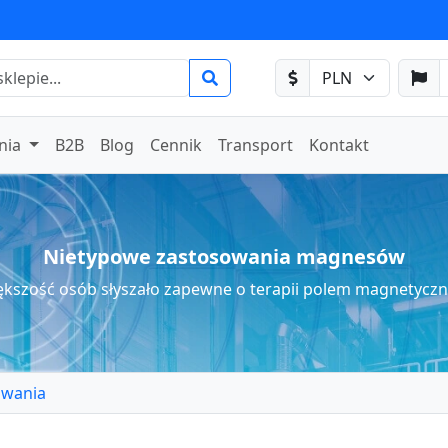
nia
B2B
Blog
Cennik
Transport
Kontakt
Nietypowe zastosowania magnesów
ększość osób słyszało zapewne o terapii polem magnetycz
owania