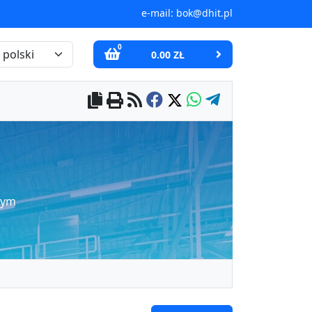
e-mail:
bok@dhit.pl
0
0.00 ZŁ
nym