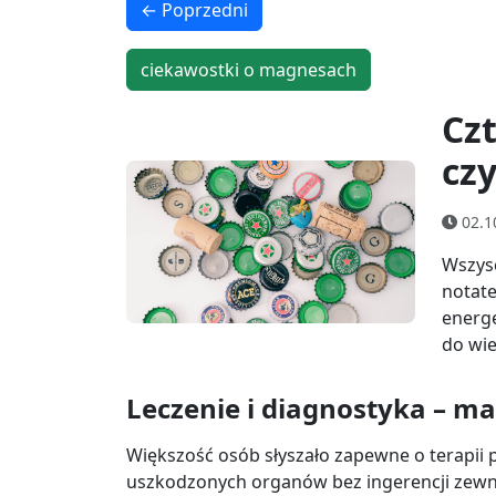
← Poprzedni
ciekawostki o magnesach
Cz
cz
02.1
Wszysc
notate
energe
do wi
Leczenie i diagnostyka – 
Większość osób słyszało zapewne o terapii
uszkodzonych organów bez ingerencji zewnęt