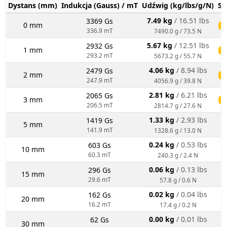
Dystans (mm)
Indukcja (Gauss) / mT
Udźwig (kg/lbs/g/N)
St
7.49 kg
/ 16.51 lbs
3369 Gs
0 mm
ś
336.9 mT
7490.0 g / 73.5 N
5.67 kg
/ 12.51 lbs
2932 Gs
1 mm
ś
293.2 mT
5673.2 g / 55.7 N
4.06 kg
/ 8.94 lbs
2479 Gs
2 mm
ś
247.9 mT
4056.9 g / 39.8 N
2.81 kg
/ 6.21 lbs
2065 Gs
3 mm
ś
206.5 mT
2814.7 g / 27.6 N
1.33 kg
/ 2.93 lbs
1419 Gs
5 mm
141.9 mT
1328.6 g / 13.0 N
0.24 kg
/ 0.53 lbs
603 Gs
10 mm
60.3 mT
240.3 g / 2.4 N
0.06 kg
/ 0.13 lbs
296 Gs
15 mm
29.6 mT
57.8 g / 0.6 N
0.02 kg
/ 0.04 lbs
162 Gs
20 mm
16.2 mT
17.4 g / 0.2 N
0.00 kg
/ 0.01 lbs
62 Gs
30 mm