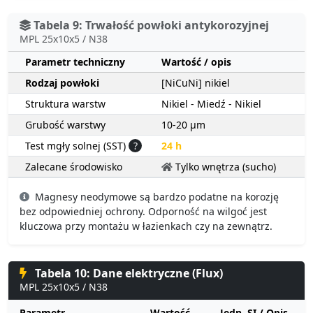
Tabela 9: Trwałość powłoki antykorozyjnej
MPL 25x10x5 / N38
Parametr techniczny
Wartość / opis
Rodzaj powłoki
[NiCuNi] nikiel
Struktura warstw
Nikiel - Miedź - Nikiel
Grubość warstwy
10-20 µm
Test mgły solnej (SST)
?
24 h
Zalecane środowisko
Tylko wnętrza (sucho)
Magnesy neodymowe są bardzo podatne na korozję
bez odpowiedniej ochrony. Odporność na wilgoć jest
kluczowa przy montażu w łazienkach czy na zewnątrz.
Tabela 10: Dane elektryczne (Flux)
MPL 25x10x5 / N38
Parametr
Wartość
Jedn. SI / Opis