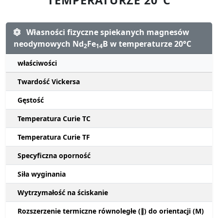
Własności fizyczne spiekanych magnesów
neodymowych Nd
Fe
B w temperaturze 20°C
2
14
właściwości
Twardość Vickersa
Gęstość
Temperatura Curie TC
Temperatura Curie TF
Specyficzna oporność
Siła wyginania
Wytrzymałość na ściskanie
Rozszerzenie termiczne równoległe (∥) do orientacji (M)