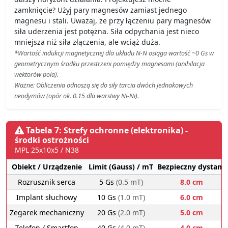
zamknięcie? Użyj pary magnesów zamiast jednego
magnesu i stali. Uważaj, że przy łączeniu pary magnesów
siła uderzenia jest potężna. Siła odpychania jest nieco
mniejsza niż siła złączenia, ale wciąż duża.
*Wartość indukcji magnetycznej dla układu N-N osiąga wartość ~0 Gs w
geometrycznym środku przestrzeni pomiędzy magnesami (anihilacja
wektorów pola).
Ważne: Obliczenia odnoszą się do siły tarcia dwóch jednakowych
neodymów (opór ok. 0.15 dla warstwy Ni-Ni).
Tabela 7: Strefy ochronne (elektronika) -
środki ostrożności
MPL 25x10x5 / N38
Obiekt / Urządzenie
Limit (Gauss) / mT
Bezpieczny dystans
Rozrusznik serca
5 Gs
(0.5 mT)
8.0 cm
Implant słuchowy
10 Gs
(1.0 mT)
6.0 cm
Zegarek mechaniczny
20 Gs
(2.0 mT)
5.0 cm
Telefon / Smartfon
40 Gs
(4.0 mT)
4.0 cm