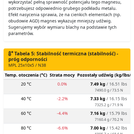
wykorzystać pełną sprawność potencjału tego magnesu,
potrzebujesz odpowiednio grubego podkładu metalu.
Efekt nasycenia sprawia, że na cienkich elementach (np.
obudowie AGD) magnes wykazuje mniejszy udźwig.
Sugerujemy wybór wymiaru blachy na podstawie tych
parametrów.
Tabela 5: Stabilność termiczna (stabilność) -
próg odporności
MPL 25x10x5 / N38
Temp. otoczenia (°C)
Strata mocy
Pozostały udźwig (kg/lbs/g
20 °C
0.0%
7.49 kg
/ 16.51 lbs
7490.0 g / 73.5 N
40 °C
-2.2%
7.33 kg
/ 16.15 lbs
7325.2 g / 71.9 N
60 °C
-4.4%
7.16 kg
/ 15.79 lbs
7160.4 g / 70.2 N
80 °C
-6.6%
7.00 kg
/ 15.42 lbs
6995.7 g / 68.6 N