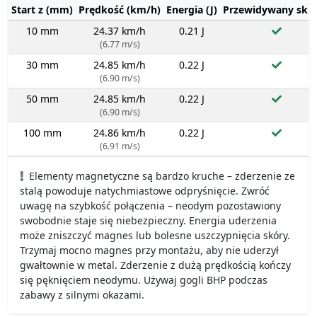
Start z (mm)
Prędkość (km/h)
Energia (J)
Przewidywany sku
10 mm
24.37 km/h
0.21 J
(6.77 m/s)
30 mm
24.85 km/h
0.22 J
(6.90 m/s)
50 mm
24.85 km/h
0.22 J
(6.90 m/s)
100 mm
24.86 km/h
0.22 J
(6.91 m/s)
Elementy magnetyczne są bardzo kruche – zderzenie ze
stalą powoduje natychmiastowe odpryśnięcie. Zwróć
uwagę na szybkość połączenia – neodym pozostawiony
swobodnie staje się niebezpieczny. Energia uderzenia
może zniszczyć magnes lub bolesne uszczypnięcia skóry.
Trzymaj mocno magnes przy montażu, aby nie uderzył
gwałtownie w metal. Zderzenie z dużą prędkością kończy
się pęknięciem neodymu. Używaj gogli BHP podczas
zabawy z silnymi okazami.