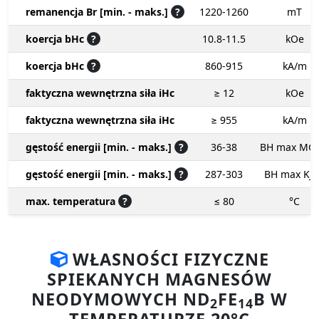
remanencja Br [min. - maks.]
?
1220-1260
mT
koercja bHc
?
10.8-11.5
kOe
koercja bHc
?
860-915
kA/m
faktyczna wewnętrzna siła iHc
≥ 12
kOe
faktyczna wewnętrzna siła iHc
≥ 955
kA/m
gęstość energii [min. - maks.]
?
36-38
BH max MG
gęstość energii [min. - maks.]
?
287-303
BH max KJ
max. temperatura
?
≤ 80
°C
WŁASNOŚCI FIZYCZNE
SPIEKANYCH MAGNESÓW
NEODYMOWYCH ND
FE
B W
2
14
TEMPERATURZE 20°C