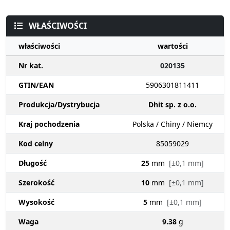
WŁAŚCIWOŚCI
właściwości
wartości
Nr kat.
020135
GTIN/EAN
5906301811411
Produkcja/Dystrybucja
Dhit sp. z o.o.
Kraj pochodzenia
Polska / Chiny / Niemcy
Kod celny
85059029
Długość
25
mm
[±0,1 mm]
Szerokość
10
mm
[±0,1 mm]
Wysokość
5
mm
[±0,1 mm]
Waga
9.38
g