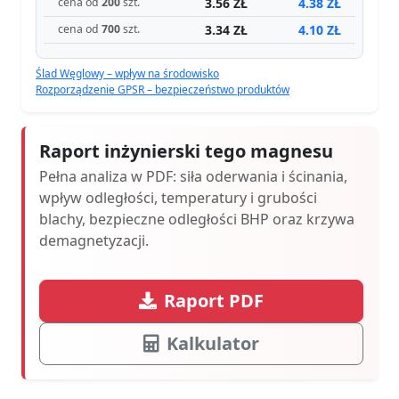
3.56 ZŁ
4.38 ZŁ
cena od
200
szt.
3.34 ZŁ
4.10 ZŁ
cena od
700
szt.
Ślad Węglowy – wpływ na środowisko
Rozporządzenie GPSR – bezpieczeństwo produktów
Raport inżynierski tego magnesu
Pełna analiza w PDF: siła oderwania i ścinania,
wpływ odległości, temperatury i grubości
blachy, bezpieczne odległości BHP oraz krzywa
demagnetyzacji.
Raport PDF
Kalkulator