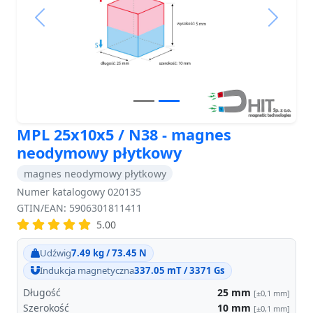
Previous
Next
MPL 25x10x5 / N38 - magnes
neodymowy płytkowy
magnes neodymowy płytkowy
Numer katalogowy 020135
GTIN/EAN: 5906301811411
5.00
Udźwig
7.49 kg / 73.45 N
Indukcja magnetyczna
337.05 mT / 3371 Gs
Długość
25
mm
[±0,1 mm]
Szerokość
10
mm
[±0,1 mm]