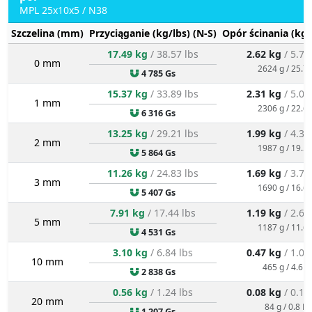
MPL 25x10x5 / N38
Szczelina (mm)
Przyciąganie (kg/lbs) (N-S)
Opór ścinania (kg/
17.49 kg
/ 38.57 lbs
2.62 kg
/ 5.78
0 mm
2624 g / 25.7 
4 785 Gs
15.37 kg
/ 33.89 lbs
2.31 kg
/ 5.08
1 mm
2306 g / 22.6 
6 316 Gs
13.25 kg
/ 29.21 lbs
1.99 kg
/ 4.38
2 mm
1987 g / 19.5 
5 864 Gs
11.26 kg
/ 24.83 lbs
1.69 kg
/ 3.72
3 mm
1690 g / 16.6 
5 407 Gs
7.91 kg
/ 17.44 lbs
1.19 kg
/ 2.62
5 mm
1187 g / 11.6 
4 531 Gs
3.10 kg
/ 6.84 lbs
0.47 kg
/ 1.03
10 mm
465 g / 4.6 N
2 838 Gs
0.56 kg
/ 1.24 lbs
0.08 kg
/ 0.19
20 mm
84 g / 0.8 N
1 207 Gs