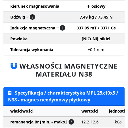
Kierunek magnesowania
↑ osiowy
Udźwig ~
?
7.49 kg / 73.45 N
Indukcja magnetyczna ~
?
337.05 mT / 3371 Gs
Powłoka
[NiCuNi] nikiel
Tolerancja wykonania
±0.1
mm
WŁASNOŚCI MAGNETYCZNE
MATERIAŁU N38
Specyfikacja / charakterystyka MPL 25x10x5 /
N38 - magnes neodymowy płytkowy
właściwości
wartości
jednostki
remanencja Br [min. - maks.]
?
12.2-12.6
kGs