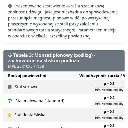
Prezentowane zestawienie określa szacunkową
zdolność udźwigu, jaka jest niezbędna do spowodowania
przesunięcia magnesu pionowo w dół po wertykalnej
płaszczyźnie wykonanej ze stali (przy założeniu
standardowego tarcia statycznego). Parametr ten maleje
w oparciu o wielkości szczeliny powietrznej.
Tabela 3: Montaż pionowy (poślizg) -
zachowanie na śliskim podłożu
MPL 25x10x5 / N38
Rodzaj powierzchni
Współczynnik tarcia / 
µ = 0.3
Stal surowa
30% Nominalnej Siły
µ = 0.2
Stal malowana (standard)
20% Nominalnej Siły
µ = 0.1
Stal tłusta/śliska
10% Nominalnej Siły
µ = 0.5