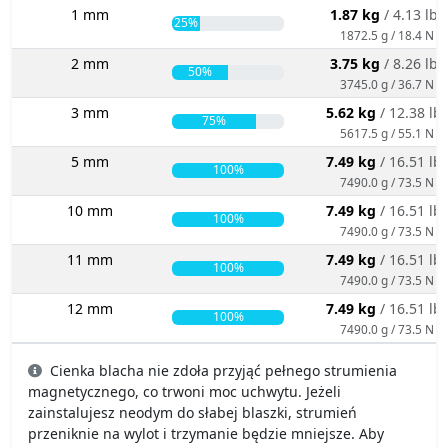
1 mm
1.87 kg
/ 4.13 lbs
25%
1872.5 g / 18.4 N
2 mm
3.75 kg
/ 8.26 lbs
50%
3745.0 g / 36.7 N
3 mm
5.62 kg
/ 12.38 lb
75%
5617.5 g / 55.1 N
5 mm
7.49 kg
/ 16.51 lb
100%
7490.0 g / 73.5 N
10 mm
7.49 kg
/ 16.51 lb
100%
7490.0 g / 73.5 N
11 mm
7.49 kg
/ 16.51 lb
100%
7490.0 g / 73.5 N
12 mm
7.49 kg
/ 16.51 lb
100%
7490.0 g / 73.5 N
Cienka blacha nie zdoła przyjąć pełnego strumienia
magnetycznego, co trwoni moc uchwytu. Jeżeli
zainstalujesz neodym do słabej blaszki, strumień
przeniknie na wylot i trzymanie będzie mniejsze. Aby