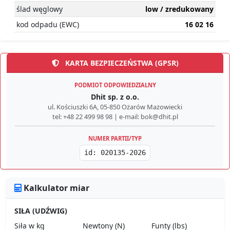
ślad węglowy
low / zredukowany
kod odpadu (EWC)
16 02 16
KARTA BEZPIECZEŃSTWA (GPSR)
PODMIOT ODPOWIEDZIALNY
Dhit sp. z o.o.
ul. Kościuszki 6A, 05-850 Ożarów Mazowiecki
tel: +48 22 499 98 98 | e-mail: bok@dhit.pl
NUMER PARTII/TYP
id: 020135-2026
Kalkulator miar
SIŁA (UDŹWIG)
Siła w kg
Newtony (N)
Funty (lbs)