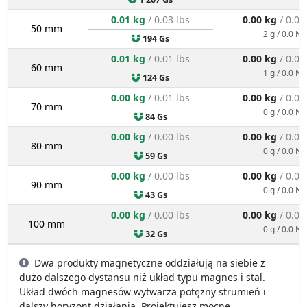
0.01 kg
/ 0.03 lbs
0.00 kg
/ 0.00
50 mm
2 g / 0.0 N
194 Gs
0.01 kg
/ 0.01 lbs
0.00 kg
/ 0.00
60 mm
1 g / 0.0 N
124 Gs
0.00 kg
/ 0.01 lbs
0.00 kg
/ 0.00
70 mm
0 g / 0.0 N
84 Gs
0.00 kg
/ 0.00 lbs
0.00 kg
/ 0.00
80 mm
0 g / 0.0 N
59 Gs
0.00 kg
/ 0.00 lbs
0.00 kg
/ 0.00
90 mm
0 g / 0.0 N
43 Gs
0.00 kg
/ 0.00 lbs
0.00 kg
/ 0.00
100 mm
0 g / 0.0 N
32 Gs
Dwa produkty magnetyczne oddziałują na siebie z
dużo dalszego dystansu niż układ typu magnes i stal.
Układ dwóch magnesów wytwarza potężny strumień i
dalszy horyzont działania. Projektujesz mocne