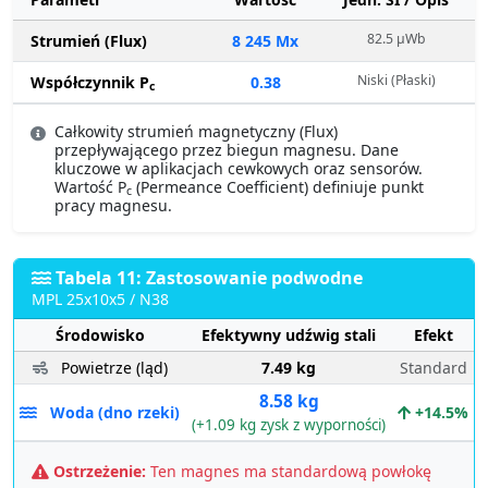
82.5 µWb
Strumień (Flux)
8 245 Mx
Niski (Płaski)
Współczynnik P
0.38
c
Całkowity strumień magnetyczny (Flux)
przepływającego przez biegun magnesu. Dane
kluczowe w aplikacjach cewkowych oraz sensorów.
Wartość P
(Permeance Coefficient) definiuje punkt
c
pracy magnesu.
Tabela 11: Zastosowanie podwodne
MPL 25x10x5 / N38
Środowisko
Efektywny udźwig stali
Efekt
Powietrze (ląd)
7.49 kg
Standard
8.58 kg
Woda (dno rzeki)
+14.5%
(+1.09 kg zysk z wyporności)
Ostrzeżenie:
Ten magnes ma standardową powłokę