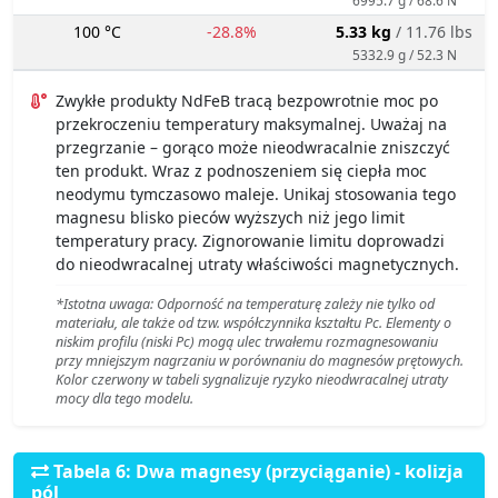
100 °C
-28.8%
5.33 kg
/ 11.76 lbs
5332.9 g / 52.3 N
Zwykłe produkty NdFeB tracą bezpowrotnie moc po
przekroczeniu temperatury maksymalnej. Uważaj na
przegrzanie – gorąco może nieodwracalnie zniszczyć
ten produkt. Wraz z podnoszeniem się ciepła moc
neodymu tymczasowo maleje. Unikaj stosowania tego
magnesu blisko pieców wyższych niż jego limit
temperatury pracy. Zignorowanie limitu doprowadzi
do nieodwracalnej utraty właściwości magnetycznych.
*Istotna uwaga: Odporność na temperaturę zależy nie tylko od
materiału, ale także od tzw. współczynnika kształtu Pc. Elementy o
niskim profilu (niski Pc) mogą ulec trwałemu rozmagnesowaniu
przy mniejszym nagrzaniu w porównaniu do magnesów prętowych.
Kolor czerwony w tabeli sygnalizuje ryzyko nieodwracalnej utraty
mocy dla tego modelu.
Tabela 6: Dwa magnesy (przyciąganie) - kolizja
pól