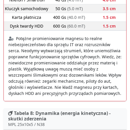
Kluczyk samochodowy
50 Gs
(5.0 mT)
3.5 cm
Karta płatnicza
400 Gs
(40.0 mT)
1.5 cm
Dysk twardy HDD
600 Gs
(60.0 mT)
1.5 cm
Potężne promieniowanie magnesu to realne
niebezpieczeństwo dla sprzętu IT oraz rozruszników
serca. Neodymy wytwarzają strumień, które uniemożliwia
poprawne funkcjonowanie sprzętów cyfrowych. Wiedz, że:
niewidoczne promieniowanie oddziałuje przez materię i
plastik. Wyjątkową uwagę muszą mieć osoby z
wszczepami ślimakowymi oraz dozownikami leków. Wpływ
odczują również: zegarki mechaniczne, piloty do aut,
głośniki i wyświetlacze. Nie kładź magnesu przy kartach,
dyskach HDD ani precyzyjnych przyrządach pomiarowych.
Tabela 8: Dynamika (energia kinetyczna) -
skutki zderzenia
MPL 25x10x5 / N38