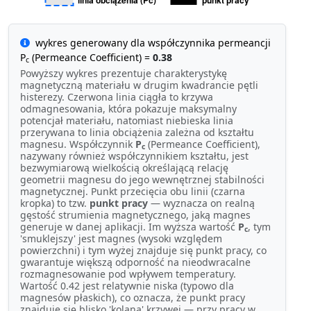
wykres generowany dla współczynnika permeancji
P
(Permeance Coefficient) =
0.38
c
Powyższy wykres prezentuje charakterystykę
magnetyczną materiału w drugim kwadrancie pętli
histerezy. Czerwona linia ciągła to krzywa
odmagnesowania, która pokazuje maksymalny
potencjał materiału, natomiast niebieska linia
przerywana to linia obciążenia zależna od kształtu
magnesu. Współczynnik
P
(Permeance Coefficient),
c
nazywany również współczynnikiem kształtu, jest
bezwymiarową wielkością określającą relację
geometrii magnesu do jego wewnętrznej stabilności
magnetycznej. Punkt przecięcia obu linii (czarna
kropka) to tzw.
punkt pracy
— wyznacza on realną
gęstość strumienia magnetycznego, jaką magnes
generuje w danej aplikacji. Im wyższa wartość
P
, tym
c
'smuklejszy' jest magnes (wysoki względem
powierzchni) i tym wyżej znajduje się punkt pracy, co
gwarantuje większą odporność na nieodwracalne
rozmagnesowanie pod wpływem temperatury.
Wartość 0.42 jest relatywnie niska (typowo dla
magnesów płaskich), co oznacza, że punkt pracy
znajduje się blisko 'kolana' krzywej — przy pracy w