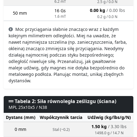
6.2 mT
2.5 g / 0.0 N
0.00 kg
/ 0.00 lbs
16 Gs
50 mm
1.6 mT
0.2 g / 0.0 N
Moc przyciągania słabnie znacząco wraz z każdym
kolejnym milimetrem odległości. Miej na uwadze, że
nawet najmniejsza szczelina (np. zanieczyszczenia, farba,
okleina) znacząco zmniejsza siłę przyciągania. Neodymy
działają najmocniej podczas styku bezpośredniego;
odległość niweluje siłę. Przeanalizuj, jak gwałtownie
maleje udźwig, gdy magnes nie dotyka bezpośrednio do
metalowego podłoża. Planując montaż, unikaj zbędnych
dystansów.
Tabela 2: Siła równoległa ześlizgu (ściana)
MPL 25x10x5 / N38
Dystans (mm)
Współczynnik tarcia
Udźwig (kg/lbs/g/N)
1.50 kg
/ 3.30 lbs
0 mm
Stal (~0.2)
1498.0 g / 14.7 N