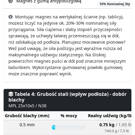
Magnes z gumą antypoślizgową
50% Nominalnej Siły
Montując magnes na wertykalnej ścianie (np. tablicy),
możesz liczyć na jedynie ok. 20%-30% nominalnej siły
przyciągania. Siła ciążenia i słaby stopień przyczepności
sprawiają, że uchwyty łatwiej przemieszczają się w dół,
niż odskakują od podłoża. Planujesz mocowanie pionowe?
Weź pod uwagę, że siła poślizgu jest wyraźnie niższa od
maksymalnego udźwigu statycznego. Na śliskiej
powierzchni magnes puści w dół pod znacznie mniejszym
ładunkiem. Wykorzystanie gumowanej powłoki gumowej
może znacznie poprawić wynik.
Tabela 4: Grubość stali (wpływ podłoża) - dobór
blachy
MPL 25x10x5 / N38
Grubość blachy (mm)
% mocy
Realny udźwig (kg/lbs
0.5 mm
0.75 kg
/ 1.65 lbs
10%
749.0 g / 7.3 N