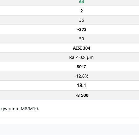
64
2
36
~373
50
AISI 304
Ra < 0.8 µm
80°C
-12.8%
18.1
~8 500
 z gwintem M8/M10.