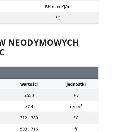
BH max KJ/m
°C
SÓW NEODYMOWYCH
C
wartości
jednostki
≥550
Hv
3
≥7.4
g/cm
312 - 380
°C
593 - 716
°F