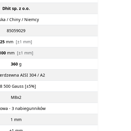
Dhit sp. z o.o.
ska / Chiny / Niemcy
85059029
25
mm
[±1 mm]
100
mm
[±1 mm]
360
g
ierdzewna AISI 304 / A2
 8 500
Gauss [±5%]
M8x2
owa - 3 nabiegunników
1
mm
±1
mm