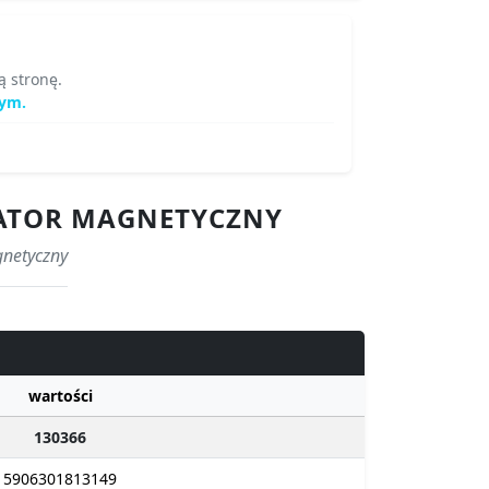
ą stronę.
nym.
ARATOR MAGNETYCZNY
gnetyczny
wartości
130366
5906301813149