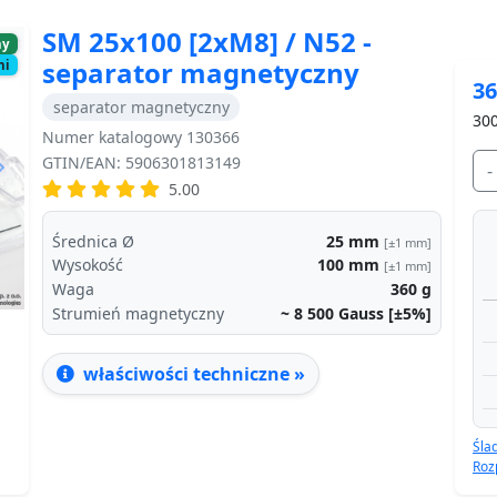
SM 25x100 [2xM8] / N52 -
ny
separator magnetyczny
ni
36
separator magnetyczny
300
Numer katalogowy 130366
GTIN/EAN: 5906301813149
-
Next
5.00
Średnica Ø
25
mm
[±1 mm]
Wysokość
100
mm
[±1 mm]
Waga
360
g
Strumień magnetyczny
~ 8 500
Gauss [±5%]
właściwości techniczne »
Śla
Roz