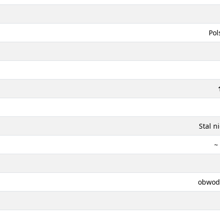
Pol
Stal n
~
obwod