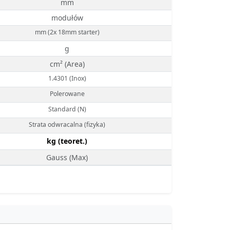
mm
modułów
mm (2x 18mm starter)
g
cm² (Area)
1.4301 (Inox)
Polerowane
Standard (N)
Strata odwracalna (fizyka)
kg (teoret.)
Gauss (Max)