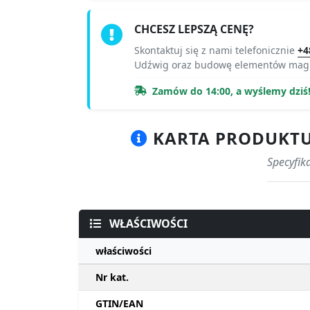
CHCESZ LEPSZĄ CENĘ?
Skontaktuj się z nami telefonicznie
+4
Udźwig oraz budowę elementów magn
Zamów do 14:00, a wyślemy dziś
KARTA PRODUKTU 
Specyfik
WŁAŚCIWOŚCI
właściwości
Nr kat.
GTIN/EAN