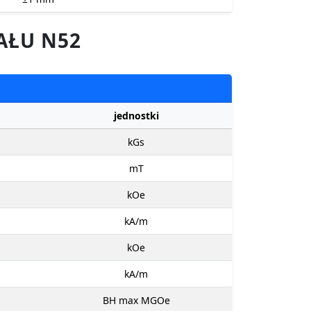
AŁU N52
jednostki
kGs
mT
kOe
kA/m
kOe
kA/m
BH max MGOe