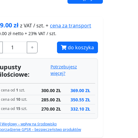
9.00
zł
cena za
transport
z VAT / szt. +
.00
zł netto + 23% VAT / szt.
+
do koszyka
upusty
Potrzebujesz
ilościowe:
więcej?
300.00 ZŁ
369.00 ZŁ
cena od
1
szt.
285.00 ZŁ
350.55 ZŁ
cena od
10
szt.
270.00 ZŁ
332.10 ZŁ
cena od
15
szt.
d Węglowy – wpływ na środowisko
porządzenie GPSR – bezpieczeństwo produktów