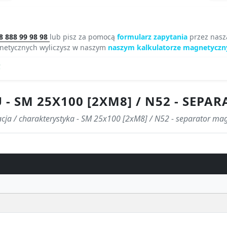
8 888 99 98 98
lub pisz za pomocą
formularz zapytania
przez nasz
etycznych wyliczysz w naszym
naszym kalkulatorze magnetycz
!
- SM 25X100 [2XM8] / N52 - SEP
acja / charakterystyka - SM 25x100 [2xM8] / N52 - separator ma