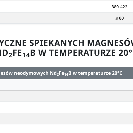
380-422
≤ 80
ZYCZNE SPIEKANYCH MAGNE
ND
FE
B W TEMPERATURZE 20°
2
14
gnesów neodymowych Nd
Fe
B w temperaturze 20°C
2
14