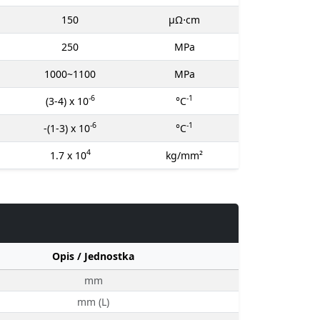
150
μΩ⋅cm
250
MPa
1000~1100
MPa
-6
-1
(3-4) x 10
°C
-6
-1
-(1-3) x 10
°C
4
1.7 x 10
kg/mm²
Opis / Jednostka
mm
mm (L)