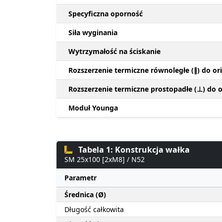
Specyficzna oporność
Siła wyginania
Wytrzymałość na ściskanie
Rozszerzenie termiczne równoległe (∥) do ori
Rozszerzenie termiczne prostopadłe (⊥) do or
Moduł Younga
Tabela 1: Konstrukcja wałka
SM 25x100 [2xM8] / N52
Parametr
Średnica (Ø)
Długość całkowita