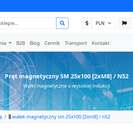
nia
B2B
Blog
Cennik
Transport
Kontakt
Pręt magnetyczny SM 25x100 [2xM8] / N52
Wałki magnetyczne o wysokiej indukcji
e
wałek magnetyczny sm 25x100 [2xm8] / n52
etyczny