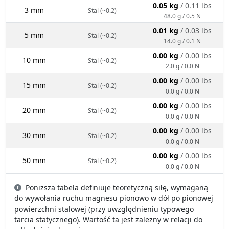
0.05 kg
/ 0.11 lbs
3 mm
Stal (~0.2)
48.0 g / 0.5 N
0.01 kg
/ 0.03 lbs
5 mm
Stal (~0.2)
14.0 g / 0.1 N
0.00 kg
/ 0.00 lbs
10 mm
Stal (~0.2)
2.0 g / 0.0 N
0.00 kg
/ 0.00 lbs
15 mm
Stal (~0.2)
0.0 g / 0.0 N
0.00 kg
/ 0.00 lbs
20 mm
Stal (~0.2)
0.0 g / 0.0 N
0.00 kg
/ 0.00 lbs
30 mm
Stal (~0.2)
0.0 g / 0.0 N
0.00 kg
/ 0.00 lbs
50 mm
Stal (~0.2)
0.0 g / 0.0 N
Poniższa tabela definiuje teoretyczną siłę, wymaganą
do wywołania ruchu magnesu pionowo w dół po pionowej
powierzchni stalowej (przy uwzględnieniu typowego
tarcia statycznego). Wartość ta jest zależny w relacji do