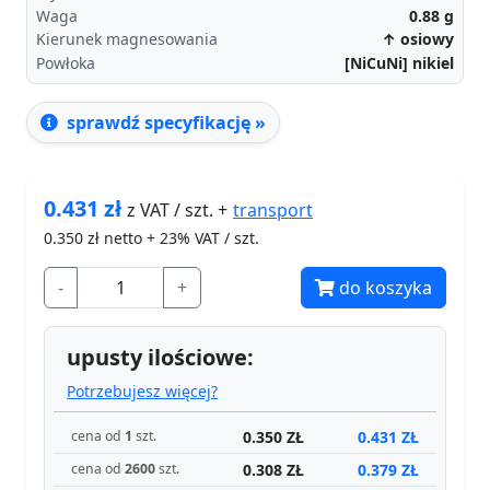
Waga
0.88
g
Kierunek magnesowania
↑ osiowy
Powłoka
[NiCuNi] nikiel
sprawdź specyfikację »
0.431
zł
transport
z VAT / szt. +
0.350
zł netto + 23% VAT / szt.
-
+
do koszyka
upusty ilościowe:
Potrzebujesz więcej?
0.350 ZŁ
0.431 ZŁ
cena od
1
szt.
0.308 ZŁ
0.379 ZŁ
cena od
2600
szt.