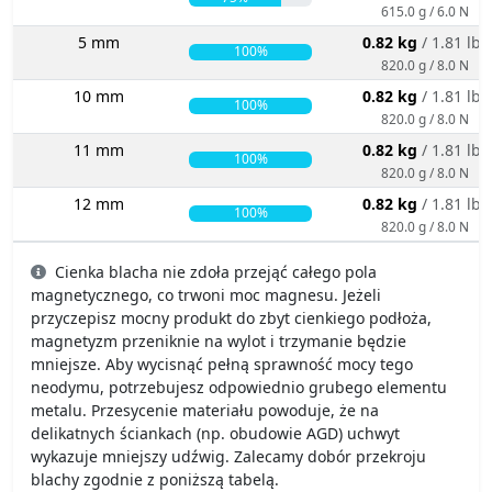
615.0 g / 6.0 N
5 mm
0.82 kg
/ 1.81 lbs
100%
820.0 g / 8.0 N
10 mm
0.82 kg
/ 1.81 lbs
100%
820.0 g / 8.0 N
11 mm
0.82 kg
/ 1.81 lbs
100%
820.0 g / 8.0 N
12 mm
0.82 kg
/ 1.81 lbs
100%
820.0 g / 8.0 N
Cienka blacha nie zdoła przejąć całego pola
magnetycznego, co trwoni moc magnesu. Jeżeli
przyczepisz mocny produkt do zbyt cienkiego podłoża,
magnetyzm przeniknie na wylot i trzymanie będzie
mniejsze. Aby wycisnąć pełną sprawność mocy tego
neodymu, potrzebujesz odpowiednio grubego elementu
metalu. Przesycenie materiału powoduje, że na
delikatnych ściankach (np. obudowie AGD) uchwyt
wykazuje mniejszy udźwig. Zalecamy dobór przekroju
blachy zgodnie z poniższą tabelą.