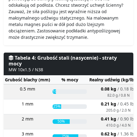
odskakują od podłoża. Chcesz stworzyć uchwyt ścienny?
Zauważ, że siła poślizgu jest wyraźnie niższa od
maksymalnego udźwigu statycznego. Na malowanym
metalu magnes puści w dół pod dużo lżejszym
obciążeniem. Zastosowanie podkładki antypoślizgowej
może drastycznie zwiększyć trzymanie.
Tabela 4: Grubość stali (nasycenie) - straty
mocy
MW 10x1.5 / N38
Grubość blachy (mm)
% mocy
Realny udźwig (kg/lbs
0.5 mm
0.08 kg
/ 0.18 lbs
10%
82.0 g / 0.8 N
1 mm
0.21 kg
/ 0.45 lbs
25%
205.0 g / 2.0 N
2 mm
0.41 kg
/ 0.90 lbs
50%
410.0 g / 4.0 N
3 mm
0.62 kg
/ 1.36 lbs
75%