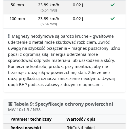
50 mm
23.89 km/h
0.02 J
(6.64 m/s)
100 mm
23.89 km/h
0.02 J
(6.64 m/s)
Magnesy neodymowe są bardzo kruche – gwałtowne
uderzenie o metal może skutkować rozbiciem. Zwróć
uwagę na szybkość połączenia – magnes puszczony luźno
pędzi z ogromną siłą. Energia uderzenia może
spowodować odpryski materiału lub uszkodzenia skóry.
Koniecznie kontroluj produkt przy montażu, aby nie
trzasnął z dużą siłą w powierzchnię stali. Zderzenie z
dużą prędkością oznacza zniszczenie neodymu. Używaj
gogli BHP podczas zabawy z dużymi magnesami.
Tabela 9: Specyfikacja ochrony powierzchni
MW 10x1.5 / N38
Parametr techniczny
Wartość / opis
Rodzaj powłoki
[NiCuNi] nikiel