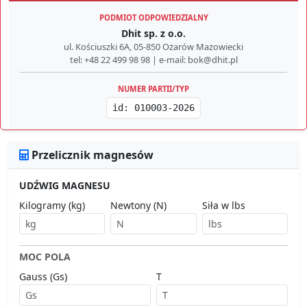
PODMIOT ODPOWIEDZIALNY
Dhit sp. z o.o.
ul. Kościuszki 6A, 05-850 Ożarów Mazowiecki
tel: +48 22 499 98 98 | e-mail: bok@dhit.pl
NUMER PARTII/TYP
id: 010003-2026
Przelicznik magnesów
UDŹWIG MAGNESU
Kilogramy (kg)
Newtony (N)
Siła w lbs
MOC POLA
Gauss (Gs)
T