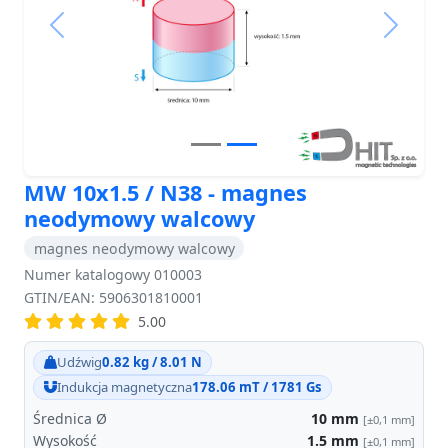
Previous
Next
MW 10x1.5 / N38 - magnes
neodymowy walcowy
magnes neodymowy walcowy
Numer katalogowy 010003
GTIN/EAN: 5906301810001
5.00
Udźwig
0.82 kg / 8.01 N
Indukcja magnetyczna
178.06 mT / 1781 Gs
Średnica Ø
10
mm
[±0,1 mm]
Wysokość
1.5
mm
[±0,1 mm]