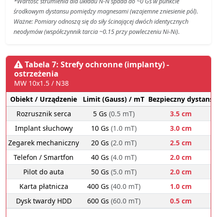
*Wartość strumienia dla układu N-N spada do ~0 Gs w punkcie
środkowym dystansu pomiędzy magnesami (wzajemne zniesienie pól).
Ważne: Pomiary odnoszą się do siły ścinającej dwóch identycznych
neodymów (współczynnik tarcia ~0.15 przy powleczeniu Ni-Ni).
Tabela 7: Strefy ochronne (implanty) -
ostrzeżenia
MW 10x1.5 / N38
Obiekt / Urządzenie
Limit (Gauss) / mT
Bezpieczny dystans
Rozrusznik serca
5 Gs
(0.5 mT)
3.5 cm
Implant słuchowy
10 Gs
(1.0 mT)
3.0 cm
Zegarek mechaniczny
20 Gs
(2.0 mT)
2.5 cm
Telefon / Smartfon
40 Gs
(4.0 mT)
2.0 cm
Pilot do auta
50 Gs
(5.0 mT)
2.0 cm
Karta płatnicza
400 Gs
(40.0 mT)
1.0 cm
Dysk twardy HDD
600 Gs
(60.0 mT)
0.5 cm