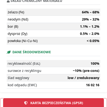
SKŁAD CHEMICZNY MATERIAŁU
żelazo (Fe)
64% – 68%
neodym (Nd)
29% – 32%
bor (B)
1.1% – 1.2%
dysproz (Dy)
0.5% – 2.0%
powłoka (Ni-Cu-Ni)
< 0.05%
DANE ŚRODOWISKOWE
recyklowalność (EoL)
100%
surowce z recyklingu
~10% (pre-cons)
ślad węglowy
low / zredukowany
kod odpadu (EWC)
16 02 16
KARTA BEZPIECZEŃSTWA (GPSR)