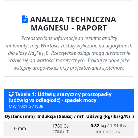
ANALIZA TECHNICZNA
MAGNESU - RAPORT
Przedstawione informacje są rezultat analizy
matematycznej. Wartości zostały wyliczone na algorytmach
dla klasy Nd
Fe
B. Rzeczywiste osiągi mogą nieznacznie
2
14
różnić się od wartości teoretycznych. Traktuj te dane jako
wstępny drogowskaz przy projektowaniu systemów.
Tabela 1: Udźwig statyczny prostopadły
(udźwig vs odległość) - spadek mocy
MW 10x1.5 / N38
Dystans (mm)
Indukcja (Gauss) / mT
Udźwig (kg/lbs/g/N)
St
0.82 kg
/ 1.81 lbs
1780 Gs
0 mm
n
178.0 mT
820.0 g / 8.0 N