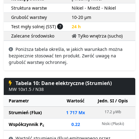
Struktura warstw
Nikiel - Miedź - Nikiel
Grubość warstwy
10-20 µm
Test mgły solnej (SST)
?
24 h
Zalecane środowisko
Tylko wnętrza (sucho)
Poniższa tabela określa, w jakich warunkach można
bezpiecznie stosować ten produkt. Zwróć uwagę na
grubość warstwy ochronnej.
Tabela 10: Dane elektryczne (Strumień)
MW 10x1.5 / N38
Parametr
Wartość
Jedn. SI / Opis
17.2 µWb
Strumień (Flux)
1 717 Mx
Niski (Płaski)
Współczynnik P
0.22
c
Wartość strumienia (Flux) emitowanego przez