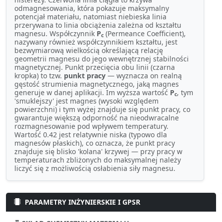
odmagnesowania, która pokazuje maksymalny
potencjał materiału, natomiast niebieska linia
przerywana to linia obciążenia zależna od kształtu
magnesu. Współczynnik
P
(Permeance Coefficient),
c
nazywany również współczynnikiem kształtu, jest
bezwymiarową wielkością określającą relację
geometrii magnesu do jego wewnętrznej stabilności
magnetycznej. Punkt przecięcia obu linii (czarna
kropka) to tzw.
punkt pracy
— wyznacza on realną
gęstość strumienia magnetycznego, jaką magnes
generuje w danej aplikacji. Im wyższa wartość
P
, tym
c
'smuklejszy' jest magnes (wysoki względem
powierzchni) i tym wyżej znajduje się punkt pracy, co
gwarantuje większą odporność na nieodwracalne
rozmagnesowanie pod wpływem temperatury.
Wartość 0.42 jest relatywnie niska (typowo dla
magnesów płaskich), co oznacza, że punkt pracy
znajduje się blisko 'kolana' krzywej — przy pracy w
temperaturach zbliżonych do maksymalnej należy
liczyć się z możliwością osłabienia siły magnesu.
PARAMETRY INŻYNIERSKIE I GPSR