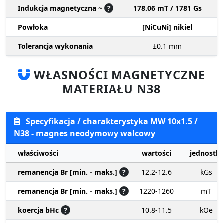
Indukcja magnetyczna ~
?
178.06 mT / 1781 Gs
Powłoka
[NiCuNi] nikiel
Tolerancja wykonania
±0.1
mm
WŁASNOŚCI MAGNETYCZNE
MATERIAŁU N38
Specyfikacja / charakterystyka MW 10x1.5 /
N38 - magnes neodymowy walcowy
właściwości
wartości
jednostki
remanencja Br [min. - maks.]
?
12.2-12.6
kGs
remanencja Br [min. - maks.]
?
1220-1260
mT
koercja bHc
?
10.8-11.5
kOe