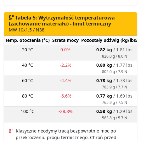
Tabela 5: Wytrzymałość temperaturowa
(zachowanie materiału) - limit termiczny
MW 10x1.5 / N38
Temp. otoczenia (°C)
Strata mocy
Pozostały udźwig (kg/lbs/g
20 °C
0.0%
0.82 kg
/ 1.81 lbs
820.0 g / 8.0 N
40 °C
-2.2%
0.80 kg
/ 1.77 lbs
802.0 g / 7.9 N
60 °C
-4.4%
0.78 kg
/ 1.73 lbs
783.9 g / 7.7 N
80 °C
-6.6%
0.77 kg
/ 1.69 lbs
765.9 g / 7.5 N
100 °C
-28.8%
0.58 kg
/ 1.29 lbs
583.8 g / 5.7 N
Klasyczne neodymy tracą bezpowrotnie moc po
przekroczeniu progu termicznego. Chroń przed