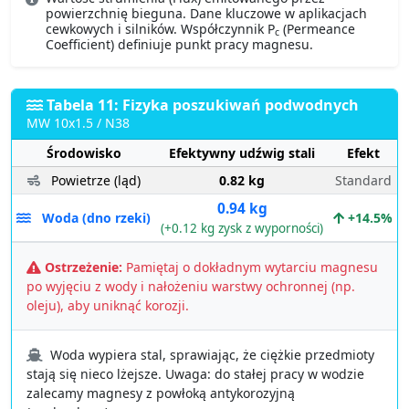
powierzchnię bieguna. Dane kluczowe w aplikacjach
cewkowych i silników. Współczynnik P
(Permeance
c
Coefficient) definiuje punkt pracy magnesu.
Tabela 11: Fizyka poszukiwań podwodnych
MW 10x1.5 / N38
Środowisko
Efektywny udźwig stali
Efekt
Powietrze (ląd)
0.82 kg
Standard
0.94 kg
Woda (dno rzeki)
+14.5%
(+0.12 kg zysk z wyporności)
Ostrzeżenie:
Pamiętaj o dokładnym wytarciu magnesu
po wyjęciu z wody i nałożeniu warstwy ochronnej (np.
oleju), aby uniknąć korozji.
Woda wypiera stal, sprawiając, że ciężkie przedmioty
stają się nieco lżejsze. Uwaga: do stałej pracy w wodzie
zalecamy magnesy z powłoką antykorozyjną