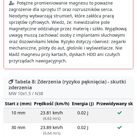
Potężne promieniowanie magnesu to poważne
zagrożenie dla sprzętu IT oraz rozruszników serca.
Neodymy wytwarzają strumień, które zakłóca pracę
sprzętów cyfrowych. Wiedz, że: niewidzialne pole
magnetyczne oddziałuje przez materię i szkło. Wyjątkową
uwagę muszą zachować osoby z implantami słuchowymi
oraz dozownikami leków. Ryzyko dotyczy również: zegarki
mechaniczne, piloty do aut, głośniki i wyświetlacze. Nie
kładź magnesu przy kartach, dyskach HDD ani czułych
przyrządach nawigacyjnych.
Tabela 8: Zderzenia (ryzyko pęknięcia) - skutki
zderzenia
MW 10x1.5 / N38
Start z (mm)
Prędkość (km/h)
Energia (J)
Przewidywany sku
10 mm
23.81 km/h
0.02 J
(6.62 m/s)
30 mm
23.89 km/h
0.02 J
(6.64 m/s)