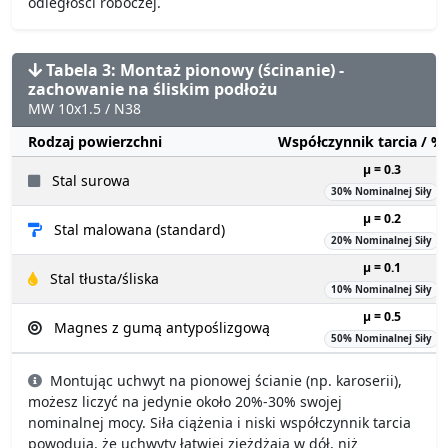
odległości roboczej.
Tabela 3: Montaż pionowy (ścinanie) -
zachowanie na śliskim podłożu
MW 10x1.5 / N38
Rodzaj powierzchni
Współczynnik tarcia / 
µ = 0.3
Stal surowa
30% Nominalnej Siły
µ = 0.2
Stal malowana (standard)
20% Nominalnej Siły
µ = 0.1
Stal tłusta/śliska
10% Nominalnej Siły
µ = 0.5
Magnes z gumą antypoślizgową
50% Nominalnej Siły
Montując uchwyt na pionowej ścianie (np. karoserii),
możesz liczyć na jedynie około 20%-30% swojej
nominalnej mocy. Siła ciążenia i niski współczynnik tarcia
powodują, że uchwyty łatwiej zjeżdżają w dół, niż