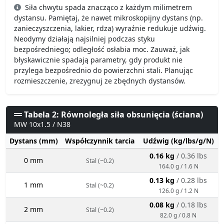
Siła chwytu spada znacząco z każdym milimetrem
dystansu. Pamiętaj, że nawet mikroskopijny dystans (np.
zanieczyszczenia, lakier, rdza) wyraźnie redukuje udźwig.
Neodymy działają najsilniej podczas styku
bezpośredniego; odległość osłabia moc. Zauważ, jak
błyskawicznie spadają parametry, gdy produkt nie
przylega bezpośrednio do powierzchni stali. Planując
rozmieszczenie, zrezygnuj ze zbędnych dystansów.
Tabela 2: Równoległa siła obsunięcia (ściana)
MW 10x1.5 / N38
Dystans (mm)
Współczynnik tarcia
Udźwig (kg/lbs/g/N)
0.16 kg
/ 0.36 lbs
0 mm
Stal (~0.2)
164.0 g / 1.6 N
0.13 kg
/ 0.28 lbs
1 mm
Stal (~0.2)
126.0 g / 1.2 N
0.08 kg
/ 0.18 lbs
2 mm
Stal (~0.2)
82.0 g / 0.8 N