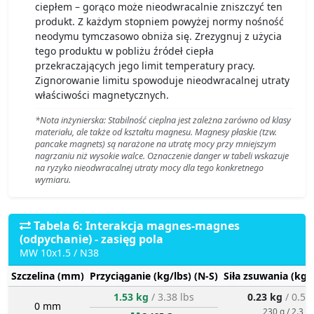
ciepłem – gorąco może nieodwracalnie zniszczyć ten
produkt. Z każdym stopniem powyżej normy nośność
neodymu tymczasowo obniża się. Zrezygnuj z użycia
tego produktu w pobliżu źródeł ciepła
przekraczających jego limit temperatury pracy.
Zignorowanie limitu spowoduje nieodwracalnej utraty
właściwości magnetycznych.
*Nota inżynierska: Stabilność cieplna jest zależna zarówno od klasy
materiału, ale także od kształtu magnesu. Magnesy płaskie (tzw.
pancake magnets) są narażone na utratę mocy przy mniejszym
nagrzaniu niż wysokie walce. Oznaczenie danger w tabeli wskazuje
na ryzyko nieodwracalnej utraty mocy dla tego konkretnego
wymiaru.
Tabela 6: Interakcja magnes-magnes
(odpychanie) - zasięg pola
MW 10x1.5 / N38
Szczelina (mm)
Przyciąganie (kg/lbs) (N-S)
Siła zsuwania (kg/
1.53 kg
/ 3.38 lbs
0.23 kg
/ 0.51
0 mm
230 g / 2.3 N