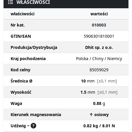
WŁAŚCIWOŚCI
właściwości
wartości
Nr kat.
010003
GTIN/EAN
5906301810001
Produkcja/Dystrybucja
Dhit sp. z o.o.
Kraj pochodzenia
Polska / Chiny / Niemcy
Kod celny
85059029
Średnica Ø
10
mm
[±0,1 mm]
Wysokość
1.5
mm
[±0,1 mm]
Waga
0.88
g
Kierunek magnesowania
↑ osiowy
Udźwig ~
?
0.82 kg / 8.01 N