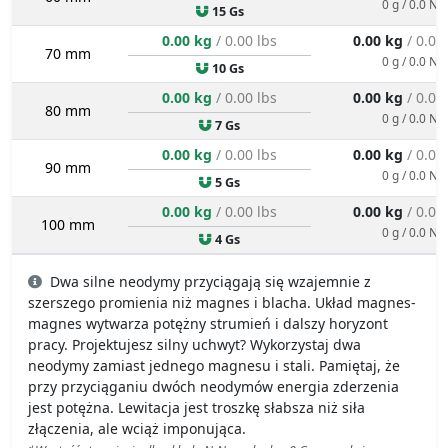
0 g / 0.0 N
15 Gs
0.00 kg
/ 0.00 lbs
0.00 kg
/ 0.00
70 mm
0 g / 0.0 N
10 Gs
0.00 kg
/ 0.00 lbs
0.00 kg
/ 0.00
80 mm
0 g / 0.0 N
7 Gs
0.00 kg
/ 0.00 lbs
0.00 kg
/ 0.00
90 mm
0 g / 0.0 N
5 Gs
0.00 kg
/ 0.00 lbs
0.00 kg
/ 0.00
100 mm
0 g / 0.0 N
4 Gs
Dwa silne neodymy przyciągają się wzajemnie z
szerszego promienia niż magnes i blacha. Układ magnes-
magnes wytwarza potężny strumień i dalszy horyzont
pracy. Projektujesz silny uchwyt? Wykorzystaj dwa
neodymy zamiast jednego magnesu i stali. Pamiętaj, że
przy przyciąganiu dwóch neodymów energia zderzenia
jest potężna. Lewitacja jest troszkę słabsza niż siła
złączenia, ale wciąż imponująca.