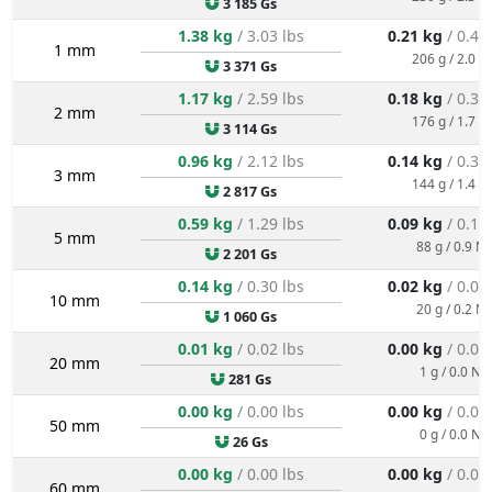
3 185 Gs
1.38 kg
/ 3.03 lbs
0.21 kg
/ 0.45
1 mm
206 g / 2.0 N
3 371 Gs
1.17 kg
/ 2.59 lbs
0.18 kg
/ 0.39
2 mm
176 g / 1.7 N
3 114 Gs
0.96 kg
/ 2.12 lbs
0.14 kg
/ 0.32
3 mm
144 g / 1.4 N
2 817 Gs
0.59 kg
/ 1.29 lbs
0.09 kg
/ 0.19
5 mm
88 g / 0.9 N
2 201 Gs
0.14 kg
/ 0.30 lbs
0.02 kg
/ 0.05
10 mm
20 g / 0.2 N
1 060 Gs
0.01 kg
/ 0.02 lbs
0.00 kg
/ 0.00
20 mm
1 g / 0.0 N
281 Gs
0.00 kg
/ 0.00 lbs
0.00 kg
/ 0.00
50 mm
0 g / 0.0 N
26 Gs
0.00 kg
/ 0.00 lbs
0.00 kg
/ 0.00
60 mm