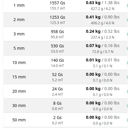
0.63 kg
/ 1.38 lbs
1557 Gs
1 mm
n
155.7 mT
627.2 g / 6.2 N
0.41 kg
/ 0.90 lbs
1253 Gs
2 mm
n
125.3 mT
406.2 g / 4.0 N
0.24 kg
/ 0.52 lbs
958 Gs
3 mm
n
95.8 mT
237.4 g / 2.3 N
0.07 kg
/ 0.16 lbs
530 Gs
5 mm
n
53.0 mT
72.8 g / 0.7 N
0.01 kg
/ 0.01 lbs
140 Gs
10 mm
n
14.0 mT
5.1 g / 0.1 N
0.00 kg
/ 0.00 lbs
52 Gs
15 mm
n
5.2 mT
0.7 g / 0.0 N
0.00 kg
/ 0.00 lbs
24 Gs
20 mm
n
2.4 mT
0.1 g / 0.0 N
0.00 kg
/ 0.00 lbs
8 Gs
30 mm
n
0.8 mT
0.0 g / 0.0 N
0.00 kg
/ 0.00 lbs
2 Gs
50 mm
n
0.2 mT
0.0 g / 0.0 N