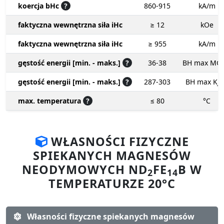
koercja bHc
?
860-915
kA/m
faktyczna wewnętrzna siła iHc
≥ 12
kOe
faktyczna wewnętrzna siła iHc
≥ 955
kA/m
gęstość energii [min. - maks.]
?
36-38
BH max MG
gęstość energii [min. - maks.]
?
287-303
BH max KJ
max. temperatura
?
≤ 80
°C
WŁASNOŚCI FIZYCZNE
SPIEKANYCH MAGNESÓW
NEODYMOWYCH ND
FE
B W
2
14
TEMPERATURZE 20°C
Własności fizyczne spiekanych magnesów