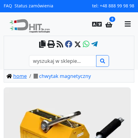
FAQ
Status zamówienia
tel:
+48 888 99 98 98
0
home
chwytak magnetyczny