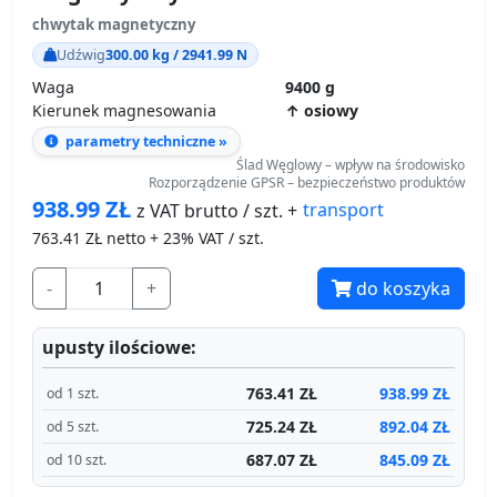
chwytak magnetyczny
Udźwig
300.00 kg / 2941.99 N
Waga
9400 g
Kierunek magnesowania
↑ osiowy
parametry techniczne »
Ślad Węglowy – wpływ na środowisko
Rozporządzenie GPSR – bezpieczeństwo produktów
938.99
ZŁ
transport
z VAT brutto / szt. +
763.41
ZŁ netto + 23% VAT / szt.
-
+
do koszyka
upusty ilościowe:
763.41 ZŁ
938.99 ZŁ
od 1 szt.
725.24 ZŁ
892.04 ZŁ
od 5 szt.
687.07 ZŁ
845.09 ZŁ
od 10 szt.