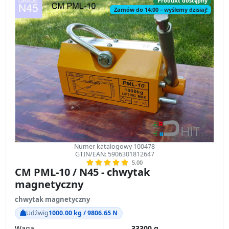
Produkt dostępny
Zamów do 14:00 – wyślemy dzisiaj!
Numer katalogowy 100478
GTIN/EAN: 5906301812647
5.00
CM PML-10 / N45 - chwytak
magnetyczny
chwytak magnetyczny
Udźwig
1000.00 kg / 9806.65 N
Waga
33300 g