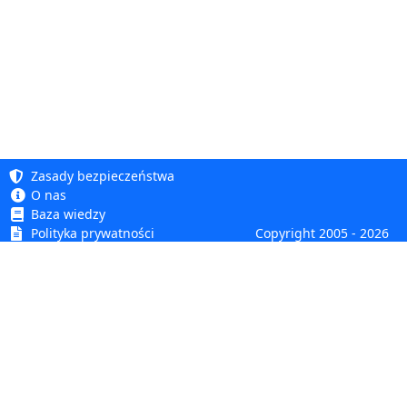
Zasady bezpieczeństwa
O nas
Baza wiedzy
Polityka prywatności
Copyright 2005 - 2026
Polityka cookie
Dhit sp. z o. o.
Dostępność
Regulamin
Reklamacje i zwroty
Dhit sp. z o.o.
ul. Kościuszki 6A, 05-850 Ożarów Mazowiecki
tel.
+48 22 499 98 98
NIP: PL1182114944