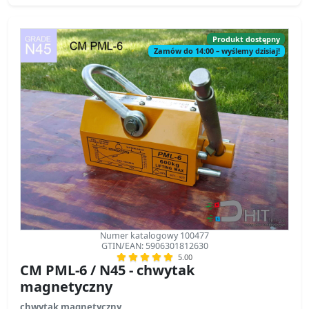
Produkt dostępny
Zamów do 14:00 – wyślemy dzisiaj!
Numer katalogowy 100477
GTIN/EAN: 5906301812630
5.00
CM PML-6 / N45 - chwytak
magnetyczny
chwytak magnetyczny