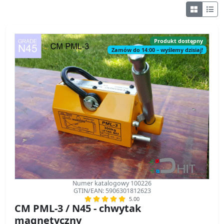
Produkt dostępny
Zamów do 14:00 – wyślemy dzisiaj!
Numer katalogowy 100226
GTIN/EAN: 5906301812623
5.00
CM PML-3 / N45 - chwytak
magnetyczny