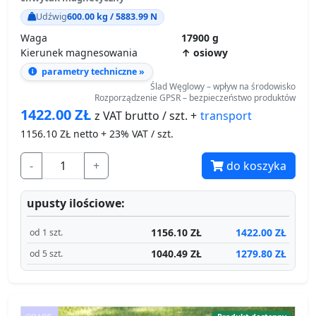
Udźwig
600.00 kg / 5883.99 N
Waga
17900 g
Kierunek magnesowania
↑ osiowy
parametry techniczne »
Ślad Węglowy – wpływ na środowisko
Rozporządzenie GPSR – bezpieczeństwo produktów
1422.00
ZŁ
transport
z VAT brutto / szt. +
1156.10
ZŁ netto + 23% VAT / szt.
-
+
do koszyka
upusty ilościowe:
1156.10 ZŁ
1422.00 ZŁ
od 1 szt.
1040.49 ZŁ
1279.80 ZŁ
od 5 szt.