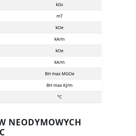
kGs
mT
kOe
kA/m
kOe
kA/m
BH max MGOe
BH max KJ/m
°C
SÓW NEODYMOWYCH
C