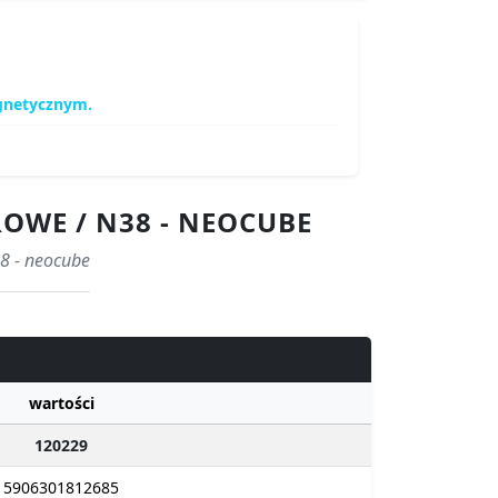
gnetycznym.
ROWE / N38 - NEOCUBE
38 - neocube
wartości
120229
5906301812685