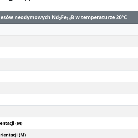
gnesów neodymowych Nd
Fe
B w temperaturze 20°C
2
14
entacji (M)
ientacji (M)