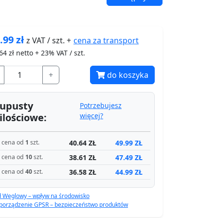
.99
zł
cena za
transport
z VAT / szt. +
64
zł netto + 23% VAT / szt.
+
do koszyka
upusty
Potrzebujesz
ilościowe:
więcej?
40.64 ZŁ
49.99 ZŁ
cena od
1
szt.
38.61 ZŁ
47.49 ZŁ
cena od
10
szt.
36.58 ZŁ
44.99 ZŁ
cena od
40
szt.
d Węglowy – wpływ na środowisko
porządzenie GPSR – bezpieczeństwo produktów