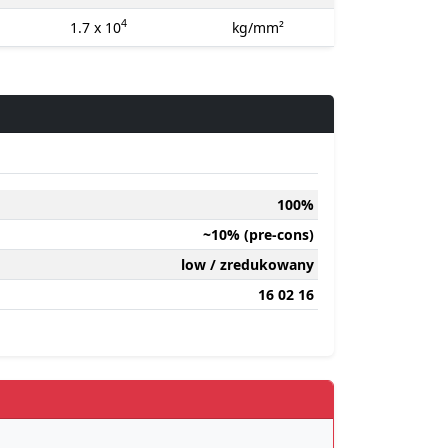
4
1.7 x 10
kg/mm²
100%
~10% (pre-cons)
low / zredukowany
16 02 16