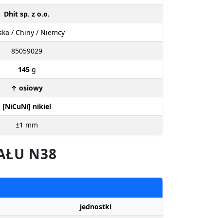
Dhit sp. z o.o.
ska / Chiny / Niemcy
85059029
145
g
↑ osiowy
[NiCuNi] nikiel
±1
mm
AŁU N38
jednostki