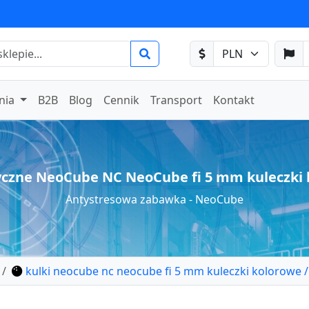
nia
B2B
Blog
Cennik
Transport
Kontakt
czne NeoCube NC NeoCube fi 5 mm kuleczki 
Antystresowa zabawka - NeoCube
kulki neocube nc neocube fi 5 mm kuleczki kolorowe /
8 - neocube