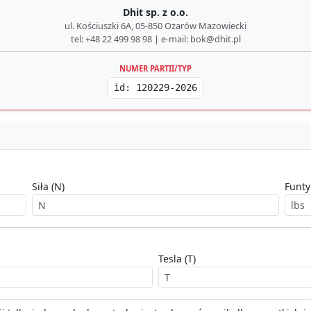
Dhit sp. z o.o.
ul. Kościuszki 6A, 05-850 Ożarów Mazowiecki
tel: +48 22 499 98 98 | e-mail: bok@dhit.pl
NUMER PARTII/TYP
id: 120229-2026
Siła (N)
Funty 
Tesla (T)