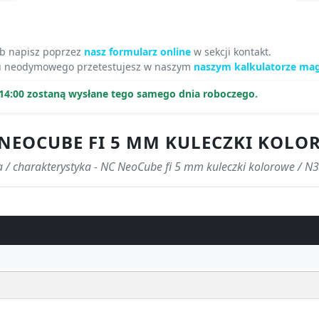
ub napisz poprzez
nasz formularz online
w sekcji kontakt.
u neodymowego przetestujesz w naszym
naszym kalkulatorze ma
14:00 zostaną wysłane tego samego dnia roboczego.
 NEOCUBE FI 5 MM KULECZKI KOLO
a / charakterystyka - NC NeoCube fi 5 mm kuleczki kolorowe / N