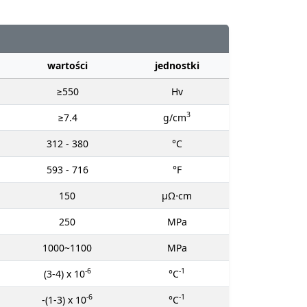
wartości
jednostki
≥550
Hv
3
≥7.4
g/cm
312 - 380
°C
593 - 716
°F
150
μΩ⋅cm
250
MPa
1000~1100
MPa
-6
-1
(3-4) x 10
°C
-6
-1
-(1-3) x 10
°C