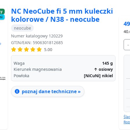
NC NeoCube fi 5 mm kuleczki
ny
kolorowe / N38 - neocube
ni
49
neocube
40.
Numer katalogowy 120229
GTIN/EAN: 5906301812685
-
Next
5.00
Waga
145
g
Kierunek magnesowania
↑ osiowy
Powłoka
[NiCuNi] nikiel
poznaj dane techniczne »
Śla
Roz