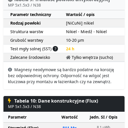
MP 5x1.5x3 / N38
Parametr techniczny
Wartość / opis
Rodzaj powłoki
[NiCuNi] nikiel
Struktura warstw
Nikiel - Miedź - Nikiel
Grubość warstwy
10-20 µm
Test mgły solnej (SST)
?
24 h
Zalecane środowisko
Tylko wnętrza (sucho)
Magnesy neodymowe są bardzo podatne na korozję
bez odpowiedniej ochrony. Odporność na wilgoć jest
kluczowa przy montażu w łazienkach czy na zewnątrz.
Tabela 10: Dane konstrukcyjne (Flux)
MP 5x1.5x3 / N38
Parametr
Wartość
Jedn. SI / Opis
8.1 µWb
Strumień (Flux)
811 Mx