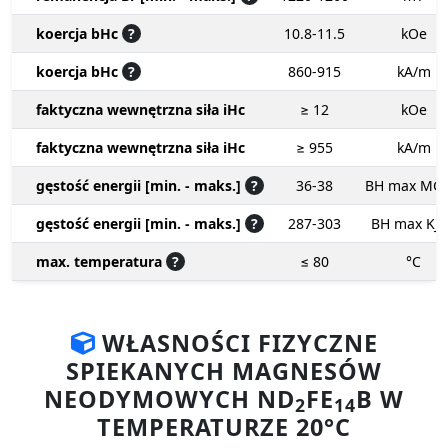
koercja bHc
?
10.8-11.5
kOe
koercja bHc
?
860-915
kA/m
faktyczna wewnętrzna siła iHc
≥ 12
kOe
faktyczna wewnętrzna siła iHc
≥ 955
kA/m
gęstość energii [min. - maks.]
?
36-38
BH max MG
gęstość energii [min. - maks.]
?
287-303
BH max KJ
max. temperatura
?
≤ 80
°C
WŁASNOŚCI FIZYCZNE
SPIEKANYCH MAGNESÓW
NEODYMOWYCH ND
FE
B W
2
14
TEMPERATURZE 20°C