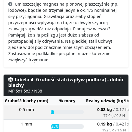
Umieszczając magnes na pionowej płaszczyźnie (np.
lodówce), będzie on trzymał jedynie ok. 1/5 nominalnej
siły przyciągania. Grawitacja oraz słaby stopień
przyczepności wpływają na to, że uchwyty szybciej
zsuwają się w dół, niż odpadają. Planujesz wieszak?
Pamiętaj, że siła poślizgu jest dużo słabsza od
prostopadłej siły odrywania. Na gładkiej stali uchwyt
zjedzie w dół pod znacznie mniejszym obciążeniem.
Zastosowanie podkładki specjalnej może skutecznie
zwiększyć trzymanie.
Tabela 4: Grubość stali (wpływ podłoża) - dobór
blachy
MP 5x1.5x3 / N38
Grubość blachy (mm)
% mocy
Realny udźwig (kg/lbs
0.5 mm
0.08 kg
/ 0.17 lbs
10%
77.0 g / 0.8 N
1 mm
0.19 kg
/ 0.42 lbs
25%
192.5 g / 1.9 N