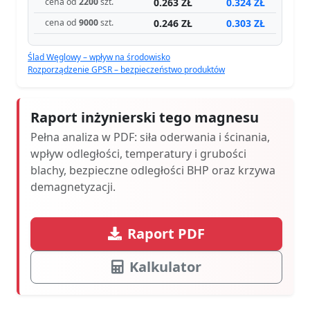
0.263 ZŁ
0.324 ZŁ
cena od
2200
szt.
0.246 ZŁ
0.303 ZŁ
cena od
9000
szt.
Ślad Węglowy – wpływ na środowisko
Rozporządzenie GPSR – bezpieczeństwo produktów
Raport inżynierski tego magnesu
Pełna analiza w PDF: siła oderwania i ścinania,
wpływ odległości, temperatury i grubości
blachy, bezpieczne odległości BHP oraz krzywa
demagnetyzacji.
Raport PDF
Kalkulator