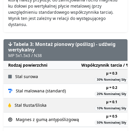
ku dołowi po wertykalnej płycie metalowej (przy
uwzględnieniu standardowego współczynnika tarcia).
Wynik ten jest zależny w relacji do występującego
dystansu.
Tabela 3: Montaż pionowy (poślizg) - udźwig
wertykalny
MP 5x1.5x3 / N38
Rodzaj powierzchni
Współczynnik tarcia / 
µ = 0.3
Stal surowa
30% Nominalnej Siły
µ = 0.2
Stal malowana (standard)
20% Nominalnej Siły
µ = 0.1
Stal tłusta/śliska
10% Nominalnej Siły
µ = 0.5
Magnes z gumą antypoślizgową
50% Nominalnej Siły