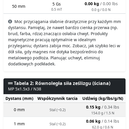
0.00 kg
/ 0.00 lbs
5 Gs
50 mm
0.5 mT
0.0 g / 0.0 N
Moc przyciągania słabnie drastycznie przy każdym mm
dystansu. Pamiętaj, że nawet bardzo cienka przerwa (np.
brud, farba, rdza) znacząco osłabia chwyt. Produkty
magnetyczne pracują optymalnie w idealnym
przyleganiu; dystans zabija moc. Zobacz, jak szybko leci w
dół siła, gdy magnes nie dotyka bezpośrednio do
metalowego podłoża. Planując uchwyt, eliminuj
dodatkowych podkładek.
Tabela 2: Równoległa siła ześlizgu (ściana)
MP 5x1.5x3 / N38
Dystans (mm)
Współczynnik tarcia
Udźwig (kg/lbs/g/N)
0.15 kg
/ 0.34 lbs
0 mm
Stal (~0.2)
154.0 g / 1.5 N
0.06 kg
/ 0.14 lbs
1 mm
Stal (~0.2)
62.0 g / 0.6 N