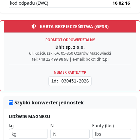
kod odpadu (EWC)
16 02 16
KARTA BEZPIECZEŃSTWA (GPSR)
PODMIOT ODPOWIEDZIALNY
Dhit sp. z o.o.
ul. Kościuszki 6A, 05-850 Ożarów Mazowiecki
tel: +48 22 499 98 98 | e-mail: bok@dhit.pl
NUMER PARTII/TYP
id: 030451-2026
Szybki konwerter jednostek
UDŹWIG MAGNESU
kg
N
Funty (lbs)