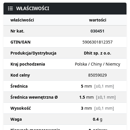
WŁAŚCIWOŚCI
właściwości
wartości
Nr kat.
030451
GTIN/EAN
5906301812357
Produkcja/Dystrybucja
Dhit sp. z o.o.
Kraj pochodzenia
Polska / Chiny / Niemcy
Kod celny
85059029
Średnica
5
mm
[±0,1 mm]
Średnica wewnętrzna Ø
1.5
mm
[±0,1 mm]
Wysokość
3
mm
[±0,1 mm]
Waga
0.4
g