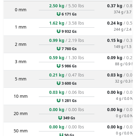
2.50 kg
/ 5.50 lbs
0.37 kg
/ 0.83
0 mm
374 g / 3.7 N
6 171 Gs
1.62 kg
/ 3.58 lbs
0.24 kg
/ 0.54
1 mm
244 g / 2.4 N
9 932 Gs
0.99 kg
/ 2.19 lbs
0.15 kg
/ 0.33
2 mm
149 g / 1.5 N
7 760 Gs
0.59 kg
/ 1.30 lbs
0.09 kg
/ 0.20
3 mm
88 g / 0.9 N
5 986 Gs
0.21 kg
/ 0.47 lbs
0.03 kg
/ 0.07
5 mm
32 g / 0.3 N
3 600 Gs
0.03 kg
/ 0.06 lbs
0.00 kg
/ 0.01
10 mm
4 g / 0.0 N
1 281 Gs
0.00 kg
/ 0.00 lbs
0.00 kg
/ 0.00
20 mm
0 g / 0.0 N
349 Gs
0.00 kg
/ 0.00 lbs
0.00 kg
/ 0.00
50 mm
0 g / 0.0 N
50 Gs