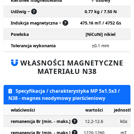
Kierunek magnesowania
↑ osiowy
Udźwig ~
?
0.77 kg / 7.50 N
Indukcja magnetyczna ~
?
475.16 mT / 4752 Gs
Powłoka
[NiCuNi] nikiel
Tolerancja wykonania
±0.1
mm
WŁASNOŚCI MAGNETYCZNE
MATERIAŁU N38
Specyfikacja / charakterystyka MP 5x1.5x3 /
N38 - magnes neodymowy pierścieniowy
właściwości
wartości
jednostki
remanencja Br [min. - maks.]
?
12.2-12.6
kGs
remanencja Br [min. - maks.]
?
1220-1260
mT