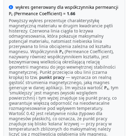
wykres generowany dla współczynnika permeancji
P
(Permeance Coefficient) =
1.66
c
Powyższy wykres prezentuje charakterystykę
magnetyczną materiału w drugim kwadrancie pętli
histerezy. Czerwona linia ciągła to krzywa
odmagnesowania, która pokazuje maksymalny
potencjał materiału, natomiast niebieska linia
przerywana to linia obciążenia zależna od kształtu
magnesu. Współczynnik
P
(Permeance Coefficient),
c
nazywany również współczynnikiem kształtu, jest
bezwymiarową wielkością określającą relację
geometrii magnesu do jego wewnętrznej stabilności
magnetycznej. Punkt przecięcia obu linii (czarna
kropka) to tzw.
punkt pracy
— wyznacza on realną
gęstość strumienia magnetycznego, jaką magnes
generuje w danej aplikacji. Im wyższa wartość
P
, tym
c
'smuklejszy' jest magnes (wysoki względem
powierzchni) i tym wyżej znajduje się punkt pracy, co
gwarantuje większą odporność na nieodwracalne
rozmagnesowanie pod wpływem temperatury.
Wartość 0.42 jest relatywnie niska (typowo dla
magnesów płaskich), co oznacza, że punkt pracy
znajduje się blisko 'kolana' krzywej — przy pracy w
temperaturach zbliżonych do maksymalnej należy
liczyć się z możliwością osłabienia siły magnesu.