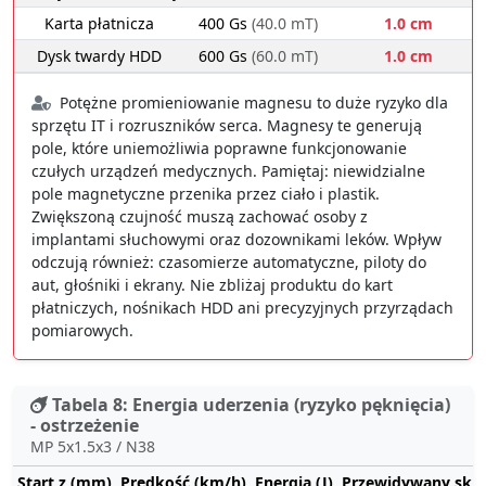
Karta płatnicza
400 Gs
(40.0 mT)
1.0 cm
Dysk twardy HDD
600 Gs
(60.0 mT)
1.0 cm
Potężne promieniowanie magnesu to duże ryzyko dla
sprzętu IT i rozruszników serca. Magnesy te generują
pole, które uniemożliwia poprawne funkcjonowanie
czułych urządzeń medycznych. Pamiętaj: niewidzialne
pole magnetyczne przenika przez ciało i plastik.
Zwiększoną czujność muszą zachować osoby z
implantami słuchowymi oraz dozownikami leków. Wpływ
odczują również: czasomierze automatyczne, piloty do
aut, głośniki i ekrany. Nie zbliżaj produktu do kart
płatniczych, nośnikach HDD ani precyzyjnych przyrządach
pomiarowych.
Tabela 8: Energia uderzenia (ryzyko pęknięcia)
- ostrzeżenie
MP 5x1.5x3 / N38
Start z (mm)
Prędkość (km/h)
Energia (J)
Przewidywany sku