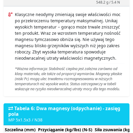
548.2 g / 5.4 N
Klasyczne neodymy zmieniają swoje właściwości moc
po przekroczeniu temperatury maksymalnej. Unikaj
wysokich temperatur – gorąco może trwale zniszczyć
ten produkt. Wraz ze wzrostem temperatury nośność
magnesu tymczasowo obniża się. Nie używaj tego
magnesu blisko grzejników wyższych niż jego zakres
roboczy. Zbyt wysoka temperatura spowoduje
nieodwracalnej utraty właściwości magnetycznych.
*Ważna informacja: Stabilność cieplna jest zależna zarówno od
klasy materiału, ale także od proporcji wymiarów. Magnesy płaskie
(niski Pc) mogą ulec trwałemu rozmagnesowaniu w niższych
temperaturach niż wysokie walce. Status ostrzegawczy w tabeli
wskazuje na ryzyko nieodwracalnej utraty mocy dla tego modelu.
Tabela 6: Dwa magnesy (odpychanie) - zasięg
pola
MP 5x1.5x3 / N38
Szczelina (mm)
Przyciąganie (kg/lbs) (N-S)
Siła zsuwania (kg/