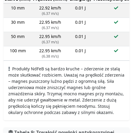
10 mm
22.92 km/h
0.01 J
(6.37 m/s)
30 mm
22.95 km/h
0.01 J
(6.37 m/s)
50 mm
22.95 km/h
0.01 J
(6.37 m/s)
100 mm
22.95 km/h
0.01 J
(6.38 m/s)
Produkty NdFeB są bardzo kruche – zderzenie ze stalą
może skutkować rozbiciem. Uważaj na prędkość zderzenia
– magnes puszczony luźno pędzi z ogromną siłą. Siła
uderzeniowa może zniszczyć magnes lub groźne
zmiażdżenia skóry. Trzymaj mocno magnes przy montażu,
aby nie uderzył gwałtownie w metal. Zderzenie z dużą
prędkością kończy się pęknięciem neodymu. Stosuj
okulary ochronne podczas zabawy z silnymi okazami.
Tabela 9: Trwałość powłoki antykorozyjnej