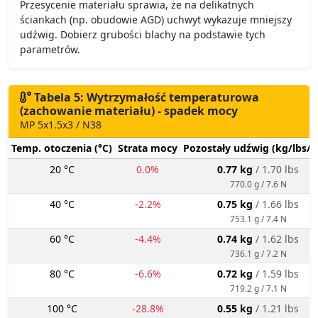
Przesycenie materiału sprawia, że na delikatnych
ściankach (np. obudowie AGD) uchwyt wykazuje mniejszy
udźwig. Dobierz grubości blachy na podstawie tych
parametrów.
Tabela 5: Wytrzymałość temperaturowa
(zachowanie materiału) - spadek mocy
MP 5x1.5x3 / N38
Temp. otoczenia (°C)
Strata mocy
Pozostały udźwig (kg/lbs/g
20 °C
0.0%
0.77 kg
/ 1.70 lbs
770.0 g / 7.6 N
40 °C
-2.2%
0.75 kg
/ 1.66 lbs
753.1 g / 7.4 N
60 °C
-4.4%
0.74 kg
/ 1.62 lbs
736.1 g / 7.2 N
80 °C
-6.6%
0.72 kg
/ 1.59 lbs
719.2 g / 7.1 N
100 °C
-28.8%
0.55 kg
/ 1.21 lbs