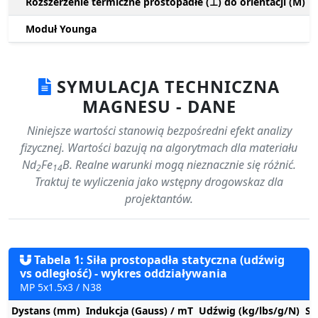
Rozszerzenie termiczne prostopadłe (⊥) do orientacji (M)
Moduł Younga
SYMULACJA TECHNICZNA
MAGNESU - DANE
Niniejsze wartości stanowią bezpośredni efekt analizy
fizycznej. Wartości bazują na algorytmach dla materiału
Nd
Fe
B. Realne warunki mogą nieznacznie się różnić.
2
14
Traktuj te wyliczenia jako wstępny drogowskaz dla
projektantów.
Tabela 1: Siła prostopadła statyczna (udźwig
vs odległość) - wykres oddziaływania
MP 5x1.5x3 / N38
Dystans (mm)
Indukcja (Gauss) / mT
Udźwig (kg/lbs/g/N)
St