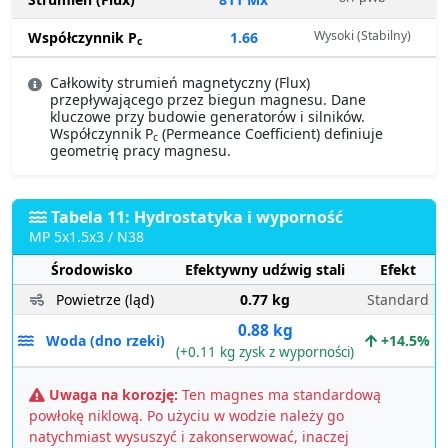
Wysoki (Stabilny)
Współczynnik P
1.66
c
Całkowity strumień magnetyczny (Flux)
przepływającego przez biegun magnesu. Dane
kluczowe przy budowie generatorów i silników.
Współczynnik P
(Permeance Coefficient) definiuje
c
geometrię pracy magnesu.
Tabela 11: Hydrostatyka i wyporność
MP 5x1.5x3 / N38
Środowisko
Efektywny udźwig stali
Efekt
Powietrze (ląd)
0.77 kg
Standard
0.88 kg
Woda (dno rzeki)
+14.5%
(+0.11 kg zysk z wyporności)
Uwaga na korozję:
Ten magnes ma standardową
powłokę niklową. Po użyciu w wodzie należy go
natychmiast wysuszyć i zakonserwować, inaczej