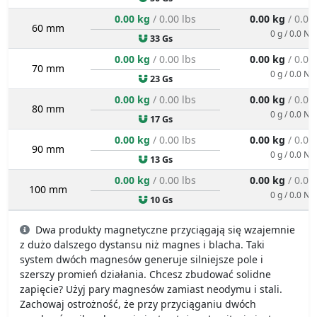
0.00 kg
/ 0.00 lbs
0.00 kg
/ 0.00
60 mm
0 g / 0.0 N
33 Gs
0.00 kg
/ 0.00 lbs
0.00 kg
/ 0.00
70 mm
0 g / 0.0 N
23 Gs
0.00 kg
/ 0.00 lbs
0.00 kg
/ 0.00
80 mm
0 g / 0.0 N
17 Gs
0.00 kg
/ 0.00 lbs
0.00 kg
/ 0.00
90 mm
0 g / 0.0 N
13 Gs
0.00 kg
/ 0.00 lbs
0.00 kg
/ 0.00
100 mm
0 g / 0.0 N
10 Gs
Dwa produkty magnetyczne przyciągają się wzajemnie
z dużo dalszego dystansu niż magnes i blacha. Taki
system dwóch magnesów generuje silniejsze pole i
szerszy promień działania. Chcesz zbudować solidne
zapięcie? Użyj pary magnesów zamiast neodymu i stali.
Zachowaj ostrożność, że przy przyciąganiu dwóch