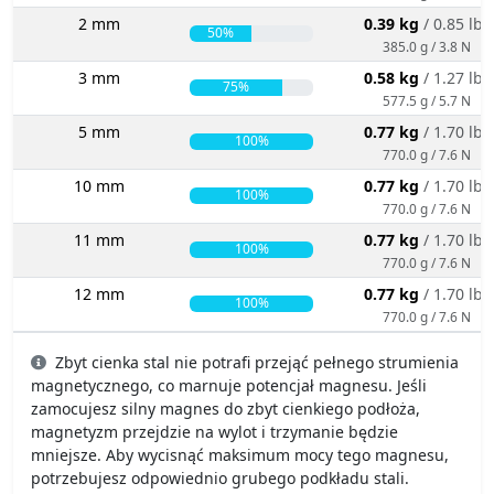
2 mm
0.39 kg
/ 0.85 lbs
50%
385.0 g / 3.8 N
3 mm
0.58 kg
/ 1.27 lbs
75%
577.5 g / 5.7 N
5 mm
0.77 kg
/ 1.70 lbs
100%
770.0 g / 7.6 N
10 mm
0.77 kg
/ 1.70 lbs
100%
770.0 g / 7.6 N
11 mm
0.77 kg
/ 1.70 lbs
100%
770.0 g / 7.6 N
12 mm
0.77 kg
/ 1.70 lbs
100%
770.0 g / 7.6 N
Zbyt cienka stal nie potrafi przejąć pełnego strumienia
magnetycznego, co marnuje potencjał magnesu. Jeśli
zamocujesz silny magnes do zbyt cienkiego podłoża,
magnetyzm przejdzie na wylot i trzymanie będzie
mniejsze. Aby wycisnąć maksimum mocy tego magnesu,
potrzebujesz odpowiednio grubego podkładu stali.