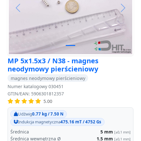
Previous
Next
MP 5x1.5x3 / N38 - magnes
neodymowy pierścieniowy
magnes neodymowy pierścieniowy
Numer katalogowy 030451
GTIN/EAN: 5906301812357
5.00
Udźwig
0.77 kg / 7.50 N
Indukcja magnetyczna
475.16 mT / 4752 Gs
Średnica
5
mm
[±0,1 mm]
Średnica wewnętrzna Ø
1.5
mm
[±0,1 mm]