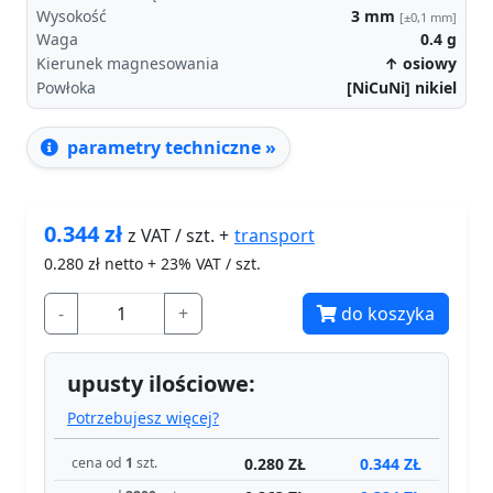
Wysokość
3
mm
[±0,1 mm]
Waga
0.4
g
Kierunek magnesowania
↑ osiowy
Powłoka
[NiCuNi] nikiel
parametry techniczne »
0.344
zł
transport
z VAT / szt. +
0.280
zł netto + 23% VAT / szt.
-
+
do koszyka
upusty ilościowe:
Potrzebujesz więcej?
0.280 ZŁ
0.344 ZŁ
cena od
1
szt.