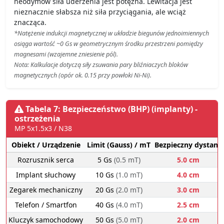
neodymów siła uderzenia jest potężna. Lewitacja jest
nieznacznie słabsza niż siła przyciągania, ale wciąż
znacząca.
*Natężenie indukcji magnetycznej w układzie biegunów jednoimiennych
osiąga wartość ~0 Gs w geometrycznym środku przestrzeni pomiędzy
magnesami (wzajemne zniesienie pól).
Nota: Kalkulacje dotyczą siły zsuwania pary bliźniaczych bloków
magnetycznych (opór ok. 0.15 przy powłoki Ni-Ni).
Tabela 7: Bezpieczeństwo (BHP) (implanty) -
ostrzeżenia
MP 5x1.5x3 / N38
Obiekt / Urządzenie
Limit (Gauss) / mT
Bezpieczny dystans
Rozrusznik serca
5 Gs
(0.5 mT)
5.0 cm
Implant słuchowy
10 Gs
(1.0 mT)
4.0 cm
Zegarek mechaniczny
20 Gs
(2.0 mT)
3.0 cm
Telefon / Smartfon
40 Gs
(4.0 mT)
2.5 cm
Kluczyk samochodowy
50 Gs
(5.0 mT)
2.0 cm