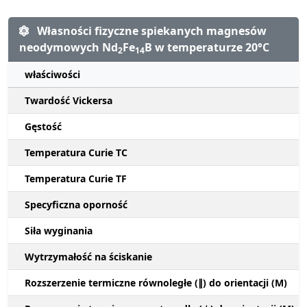
Własności fizyczne spiekanych magnesów
neodymowych Nd
Fe
B w temperaturze 20°C
2
14
właściwości
Twardość Vickersa
Gęstość
Temperatura Curie TC
Temperatura Curie TF
Specyficzna oporność
Siła wyginania
Wytrzymałość na ściskanie
Rozszerzenie termiczne równoległe (∥) do orientacji (M)