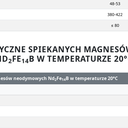
48-53
380-422
≤ 80
ZYCZNE SPIEKANYCH MAGNE
ND
FE
B W TEMPERATURZE 20°
2
14
gnesów neodymowych Nd
Fe
B w temperaturze 20°C
2
14