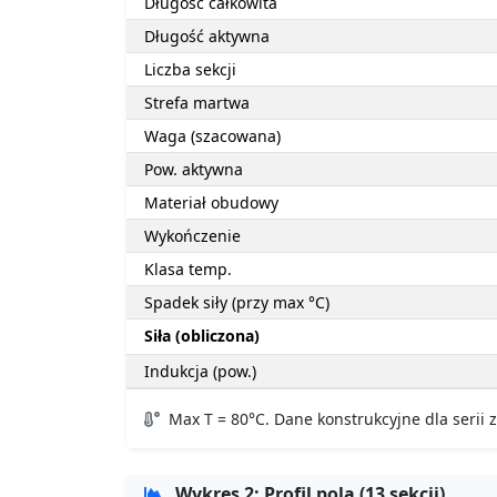
Długość całkowita
Długość aktywna
Liczba sekcji
Strefa martwa
Waga (szacowana)
Pow. aktywna
Materiał obudowy
Wykończenie
Klasa temp.
Spadek siły (przy max °C)
Siła (obliczona)
Indukcja (pow.)
Max T = 80°C. Dane konstrukcyjne dla serii
Wykres 2: Profil pola (13 sekcji)