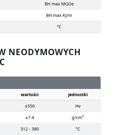
BH max MGOe
BH max KJ/m
°C
SÓW NEODYMOWYCH
C
wartości
jednostki
≥550
Hv
3
≥7.4
g/cm
312 - 380
°C