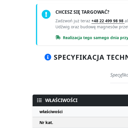
CHCESZ SIĘ TARGOWAĆ?
Zadzwoń już teraz
+48 22 499 98 98
a
Udźwig oraz budowę magnesów przet
Realizacja tego samego dnia prz
SPECYFIKACJA TECHN
Specyfik
WŁAŚCIWOŚCI
właściwości
Nr kat.