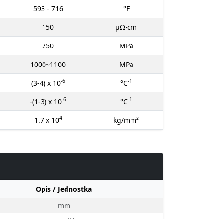
593 - 716
°F
150
μΩ⋅cm
250
MPa
1000~1100
MPa
-6
-1
(3-4) x 10
°C
-6
-1
-(1-3) x 10
°C
4
1.7 x 10
kg/mm²
Opis / Jednostka
mm