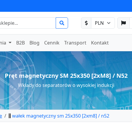
nia
B2B
Blog
Cennik
Transport
Kontakt
Pręt magnetyczny SM 25x350 [2xM8] / N52
Wkłady do separatorów o wysokiej indukcji
e
wałek magnetyczny sm 25x350 [2xm8] / n52
etyczny