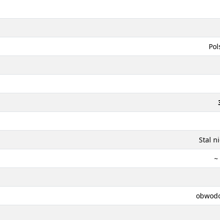
Pol
Stal n
~
obwodo