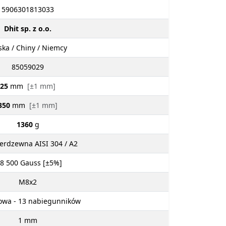
5906301813033
Dhit sp. z o.o.
ska / Chiny / Niemcy
85059029
25
mm
[±1 mm]
350
mm
[±1 mm]
1360
g
ierdzewna AISI 304 / A2
 8 500
Gauss [±5%]
M8x2
wa - 13 nabiegunników
1
mm