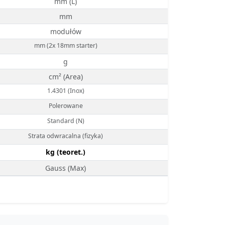
mm (L)
mm
modułów
mm (2x 18mm starter)
g
cm² (Area)
1.4301 (Inox)
Polerowane
Standard (N)
Strata odwracalna (fizyka)
kg (teoret.)
Gauss (Max)