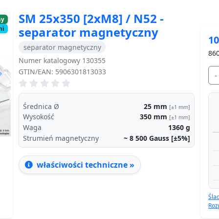
SM 25x350 [2xM8] / N52 -
ny
separator magnetyczny
ni
10
separator magnetyczny
860
Numer katalogowy 130355
GTIN/EAN: 5906301813033
-
Next
Średnica Ø
25
mm
[±1 mm]
Wysokość
350
mm
[±1 mm]
Waga
1360
g
Strumień magnetyczny
~ 8 500
Gauss [±5%]
właściwości techniczne »
Śla
Roz