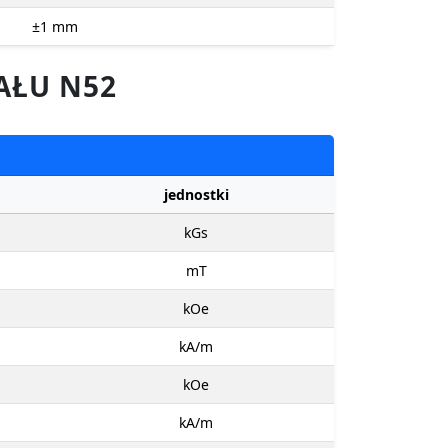
±1
mm
AŁU N52
jednostki
kGs
mT
kOe
kA/m
kOe
kA/m