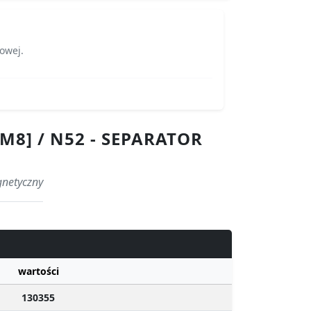
towej.
M8] / N52 - SEPARATOR
gnetyczny
wartości
130355