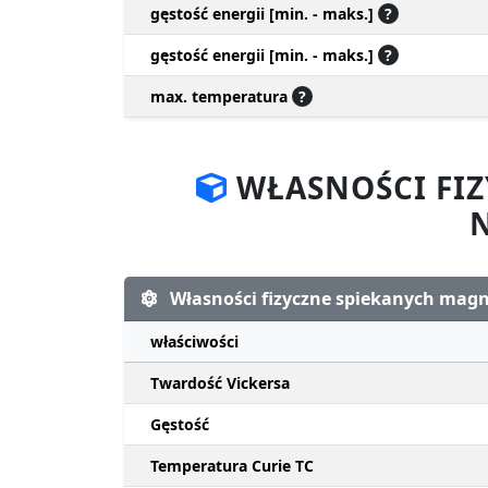
gęstość energii [min. - maks.]
?
gęstość energii [min. - maks.]
?
max. temperatura
?
WŁASNOŚCI FI
Własności fizyczne spiekanych ma
właściwości
Twardość Vickersa
Gęstość
Temperatura Curie TC