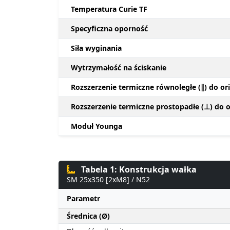
Temperatura Curie TF
Specyficzna oporność
Siła wyginania
Wytrzymałość na ściskanie
Rozszerzenie termiczne równoległe (∥) do ori
Rozszerzenie termiczne prostopadłe (⊥) do or
Moduł Younga
Tabela 1: Konstrukcja wałka
SM 25x350 [2xM8] / N52
Parametr
Średnica (Ø)