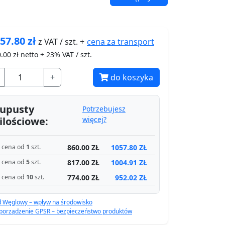
57.80
zł
cena za
transport
z VAT / szt. +
.00
zł netto + 23% VAT / szt.
+
do koszyka
upusty
Potrzebujesz
ilościowe:
więcej?
860.00 ZŁ
1057.80 ZŁ
cena od
1
szt.
817.00 ZŁ
1004.91 ZŁ
cena od
5
szt.
774.00 ZŁ
952.02 ZŁ
cena od
10
szt.
d Węglowy – wpływ na środowisko
porządzenie GPSR – bezpieczeństwo produktów