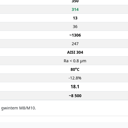
350
314
13
36
~1306
247
AISI 304
Ra < 0.8 µm
80°C
-12.8%
18.1
~8 500
 z gwintem M8/M10.