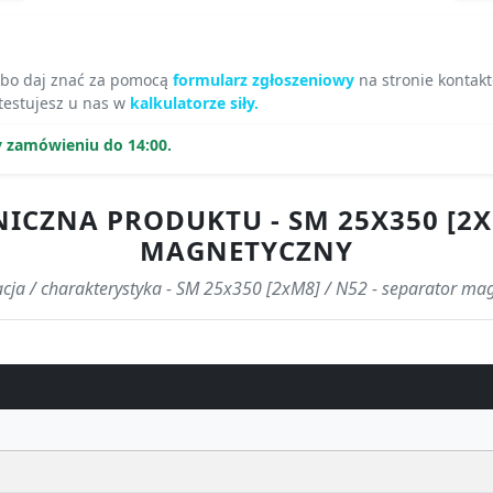
lbo daj znać za pomocą
formularz zgłoszeniowy
na stronie kontak
estujesz u nas w
kalkulatorze siły.
y zamówieniu do 14:00.
ICZNA PRODUKTU - SM 25X350 [2X
MAGNETYCZNY
acja / charakterystyka - SM 25x350 [2xM8] / N52 - separator ma