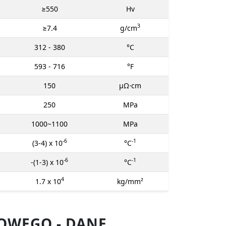
≥550
Hv
3
≥7.4
g/cm
312 - 380
°C
593 - 716
°F
150
μΩ⋅cm
250
MPa
1000~1100
MPa
-6
-1
(3-4) x 10
°C
-6
-1
-(1-3) x 10
°C
4
1.7 x 10
kg/mm²
OWEGO - DANE