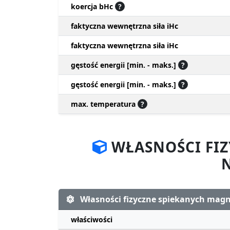
koercja bHc
?
faktyczna wewnętrzna siła iHc
faktyczna wewnętrzna siła iHc
gęstość energii [min. - maks.]
?
gęstość energii [min. - maks.]
?
max. temperatura
?
WŁASNOŚCI FI
Własności fizyczne spiekanych ma
właściwości