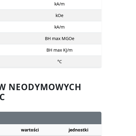
kA/m
kOe
kA/m
BH max MGOe
BH max KJ/m
°C
SÓW NEODYMOWYCH
C
wartości
jednostki