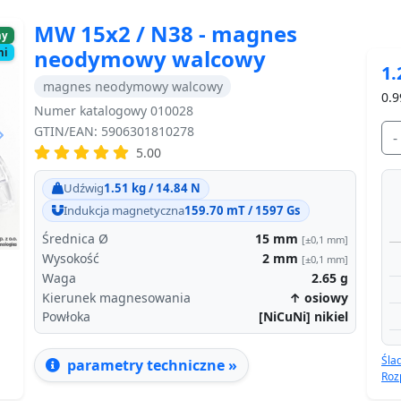
MW 15x2 / N38 - magnes
ny
neodymowy walcowy
ni
1.
magnes neodymowy walcowy
0.9
Numer katalogowy 010028
GTIN/EAN: 5906301810278
-
5.00
Next
Udźwig
1.51 kg / 14.84 N
Indukcja magnetyczna
159.70 mT / 1597 Gs
Średnica Ø
15
mm
[±0,1 mm]
Wysokość
2
mm
[±0,1 mm]
Waga
2.65
g
Kierunek magnesowania
↑ osiowy
Powłoka
[NiCuNi] nikiel
Śla
parametry techniczne »
Roz