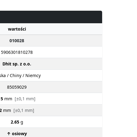
wartości
010028
5906301810278
Dhit sp. z o.o.
ska / Chiny / Niemcy
85059029
15
mm
[±0,1 mm]
2
mm
[±0,1 mm]
2.65
g
↑ osiowy