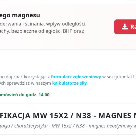
 tego magnesu
oderwania i ścinania, wpływ odległości,
R
achy, bezpieczne odległości BHP oraz
bo daj znać korzystając z
formularz zgłoszeniowy
w sekcji kontakt.
ch sprawdzisz w naszym
kalkulatorze siły.
amówień do godz. 14:00.
FIKACJA MW 15X2 / N38 - MAGN
ikacja / charakterystyka - MW 15x2 / N38 - magnes neodymowy 