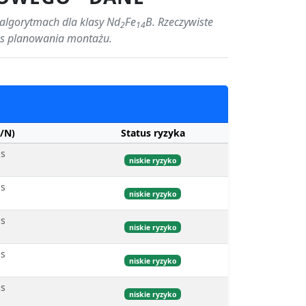
 algorytmach dla klasy Nd
Fe
B. Rzeczywiste
2
14
as planowania montażu.
/N)
Status ryzyka
bs
niskie ryzyko
bs
niskie ryzyko
bs
niskie ryzyko
bs
niskie ryzyko
bs
niskie ryzyko