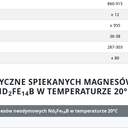
860-915
≥ 12
≥ 955
36-38
287-303
≤ 80
ZYCZNE SPIEKANYCH MAGNE
ND
FE
B W TEMPERATURZE 20°
2
14
gnesów neodymowych Nd
Fe
B w temperaturze 20°C
2
14