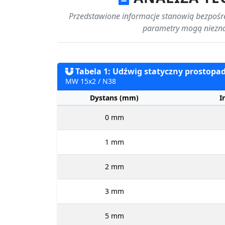
Przedstawione informacje stanowią bezpośre
parametry mogą niezna
Tabela 1: Udźwig statyczny prostopadł
MW 15x2 / N38
Dystans (mm)
I
0 mm
1 mm
2 mm
3 mm
5 mm