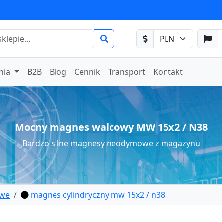
nia
B2B
Blog
Cennik
Transport
Kontakt
Mocny magnes walcowy MW 15x2 / N38
Bardzo silne magnesy neodymowe z magazynu
owe
magnes cylindryczny mw 15x2 / n38
lcowy