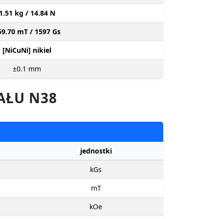
1.51 kg / 14.84 N
59.70 mT / 1597 Gs
[NiCuNi] nikiel
±0.1
mm
AŁU N38
jednostki
kGs
mT
kOe