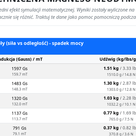
dni efekt symulacji matematycznej. Wyniki zostały wyliczone na
cznie się różnić. Traktuj te dane jako pomoc pomocniczą podcz
y (siła vs odległość) - spadek mocy
ndukcja (Gauss) / mT
Udźwig (kg/lbs/g
1.51 kg
/ 3.33 l
1597 Gs
159.7 mT
1510.0 g / 14.8 N
1.30 kg
/ 2.87 l
1483 Gs
148.3 mT
1303.0 g / 12.8 N
1.03 kg
/ 2.28 l
1320 Gs
132.0 mT
1032.2 g / 10.1 N
0.77 kg
/ 1.69 l
1137 Gs
113.7 mT
765.0 g / 7.5 N
0.37 kg
/ 0.82 l
791 Gs
79.1 mT
370.8 g / 3.6 N