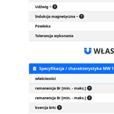
Udźwig ~
?
Indukcja magnetyczna ~
?
Powłoka
Tolerancja wykonania
WŁAS
Specyfikacja / charakterystyka MW
właściwości
remanencja Br [min. - maks.]
?
remanencja Br [min. - maks.]
?
koercja bHc
?