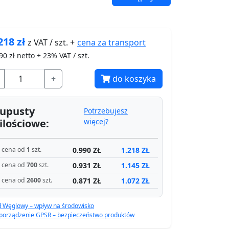
218
zł
cena za
transport
z VAT / szt. +
90
zł netto + 23% VAT / szt.
+
do koszyka
upusty
Potrzebujesz
ilościowe:
więcej?
0.990 ZŁ
1.218 ZŁ
cena od
1
szt.
0.931 ZŁ
1.145 ZŁ
cena od
700
szt.
0.871 ZŁ
1.072 ZŁ
cena od
2600
szt.
d Węglowy – wpływ na środowisko
porządzenie GPSR – bezpieczeństwo produktów