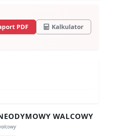
aport PDF
Kalkulator
ES NEODYMOWY WALCOWY
walcowy