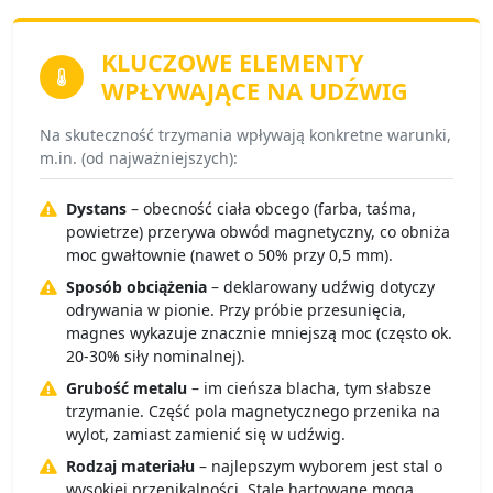
KLUCZOWE ELEMENTY
WPŁYWAJĄCE NA UDŹWIG
Na skuteczność trzymania wpływają konkretne warunki,
m.in. (od najważniejszych):
Dystans
– obecność ciała obcego (farba, taśma,
powietrze) przerywa obwód magnetyczny, co obniża
moc gwałtownie (nawet o 50% przy 0,5 mm).
Sposób obciążenia
– deklarowany udźwig dotyczy
odrywania w pionie. Przy próbie przesunięcia,
magnes wykazuje znacznie mniejszą moc (często ok.
20-30% siły nominalnej).
Grubość metalu
– im cieńsza blacha, tym słabsze
trzymanie. Część pola magnetycznego przenika na
wylot, zamiast zamienić się w udźwig.
Rodzaj materiału
– najlepszym wyborem jest stal o
wysokiej przenikalności. Stale hartowane mogą