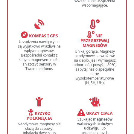
wszczepione urządzenia
wspomagające.
KOMPAS I GPS
NIE
PRZEGRZEWAJ
Urządzenia nawigacyjne
MAGNESÓW
są wyjątkowo wrażliwe na
wpływ magnesów.
Unikaj gorąca. Magnesy
Bezpośredni kontakt z
neodymowe są wrażliwe
silnym magnesem może
na ciepło. Jeśli wymagasz
zniszczyć sensory w
odporności powyżej 80°C,
Twoim telefonie.
zapytaj nas o specjalne
serie
wysokotemperaturowe
(H, SH, UH).
RYZYKO
URAZY CIAŁA
POŁKNIĘCIA
Szukając
magnesów
walcowych o dużym
Neodymowe magnesy nie
udźwigu
lub
służą do zabawy.
profesjonalnych
Inhalacja dwóch lub