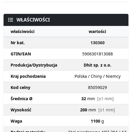
WŁAŚCIWOŚCI
właściwości
wartości
Nr kat.
130360
GTIN/EAN
5906301813088
Produkcja/Dystrybucja
Dhit sp. z o.o.
Kraj pochodzenia
Polska / Chiny / Niemcy
Kod celny
85059029
Średnica Ø
32
mm
[±1 mm]
Wysokość
200
mm
[±1 mm]
Waga
1100
g