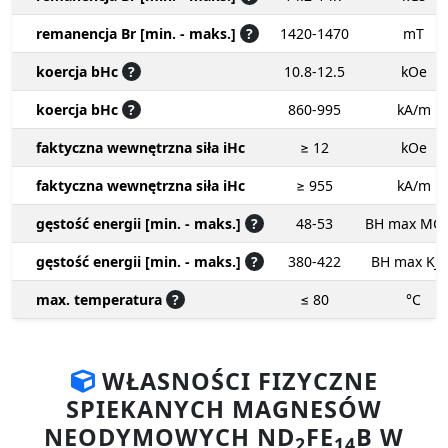
remanencja Br [min. - maks.]
?
1420-1470
mT
koercja bHc
?
10.8-12.5
kOe
koercja bHc
?
860-995
kA/m
faktyczna wewnętrzna siła iHc
≥ 12
kOe
faktyczna wewnętrzna siła iHc
≥ 955
kA/m
gęstość energii [min. - maks.]
?
48-53
BH max MG
gęstość energii [min. - maks.]
?
380-422
BH max KJ
max. temperatura
?
≤ 80
°C
WŁASNOŚCI FIZYCZNE
SPIEKANYCH MAGNESÓW
NEODYMOWYCH ND
FE
B W
2
14