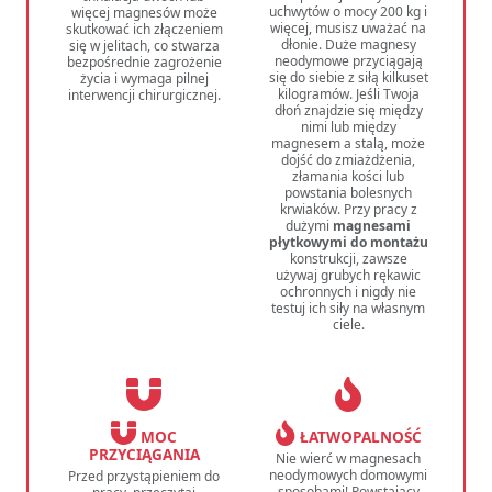
uchwytów o mocy 200 kg i
więcej magnesów może
więcej, musisz uważać na
skutkować ich złączeniem
dłonie. Duże magnesy
się w jelitach, co stwarza
neodymowe przyciągają
bezpośrednie zagrożenie
się do siebie z siłą kilkuset
życia i wymaga pilnej
kilogramów. Jeśli Twoja
interwencji chirurgicznej.
dłoń znajdzie się między
nimi lub między
magnesem a stalą, może
dojść do zmiażdżenia,
złamania kości lub
powstania bolesnych
krwiaków. Przy pracy z
dużymi
magnesami
płytkowymi do montażu
konstrukcji, zawsze
używaj grubych rękawic
ochronnych i nigdy nie
testuj ich siły na własnym
ciele.
MOC
ŁATWOPALNOŚĆ
PRZYCIĄGANIA
Nie wierć w magnesach
neodymowych domowymi
Przed przystąpieniem do
sposobami! Powstający