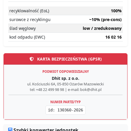
recyklowalność (EoL)
100%
surowce z recyklingu
~10% (pre-cons)
ślad węglowy
low / zredukowany
kod odpadu (EWC)
16 02 16
KARTA BEZPIECZEŃSTWA (GPSR)
PODMIOT ODPOWIEDZIALNY
Dhit sp. z o.o.
ul. Kościuszki 6A, 05-850 Ożarów Mazowiecki
tel: +48 22 499 98 98 | e-mail: bok@dhit.pl
NUMER PARTII/TYP
id: 130360-2026
Szybki konwerter jednostek