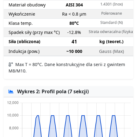
1.4301 (Inox)
Materiał obudowy
AISI 304
Polerowane
Wykończenie
Ra < 0.8 µm
Standard (N)
Klasa temp.
80°C
Strata odwracalna (fizyka)
Spadek siły (przy max °C)
-12.8%
Siła (obliczona)
41
kg (teoret.)
Indukcja (pow.)
~10 000
Gauss (Max)
Max T = 80°C. Dane konstrukcyjne dla serii z gwintem
M8/M10.
Wykres 2: Profil pola (7 sekcji)