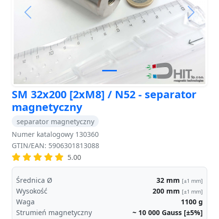
Previous
Next
SM 32x200 [2xM8] / N52 - separator
magnetyczny
separator magnetyczny
Numer katalogowy 130360
GTIN/EAN: 5906301813088
5.00
Średnica Ø
32
mm
[±1 mm]
Wysokość
200
mm
[±1 mm]
Waga
1100
g
Strumień magnetyczny
~ 10 000
Gauss [±5%]