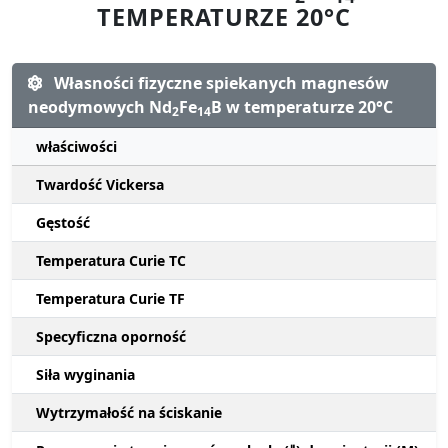
TEMPERATURZE 20°C
Własności fizyczne spiekanych magnesów
neodymowych Nd
Fe
B w temperaturze 20°C
2
14
właściwości
Twardość Vickersa
Gęstość
Temperatura Curie TC
Temperatura Curie TF
Specyficzna oporność
Siła wyginania
Wytrzymałość na ściskanie