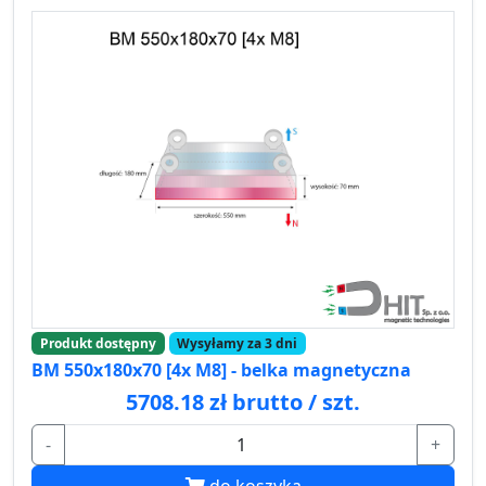
Produkt dostępny
Wysyłamy za 3 dni
BM 550x180x70 [4x M8] - belka magnetyczna
5708.18 zł brutto / szt.
-
+
do koszyka