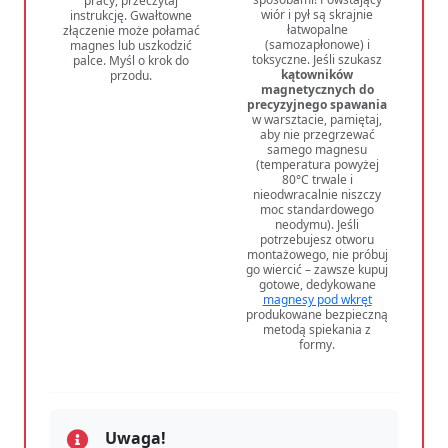
pracy, przeczytaj
wiór i pył są skrajnie
instrukcję. Gwałtowne
łatwopalne
złączenie może połamać
(samozapłonowe) i
magnes lub uszkodzić
toksyczne. Jeśli szukasz
palce. Myśl o krok do
kątowników
przodu.
magnetycznych do
precyzyjnego spawania
w warsztacie, pamiętaj,
aby nie przegrzewać
samego magnesu
(temperatura powyżej
80°C trwale i
nieodwracalnie niszczy
moc standardowego
neodymu). Jeśli
potrzebujesz otworu
montażowego, nie próbuj
go wiercić – zawsze kupuj
gotowe, dedykowane
magnesy pod wkręt
produkowane bezpieczną
metodą spiekania z
formy.
Uwaga!