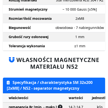
Rodzaj materiału
Stal nierdzewna AISI 304 / A2
Strumień magnetyczny
~ 10 000
Gauss [±5%]
Rozmiar/ilość mocowania
2xM8
Biegunowość
obwodowa - 7 nabiegunników
Grubość rury osłonowej
1
mm
Tolerancja wykonania
±1
mm
WŁASNOŚCI MAGNETYCZNE
MATERIAŁU N52
Specyfikacja / charakterystyka SM 32x200
[2xM8] / N52 - separator magnetyczny
właściwości
wartości
jednostki
remanencja Br [min. - maks.]
?
14.2-14.7
kGs