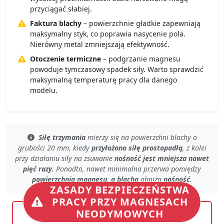
przyciągać słabiej.
Faktura blachy
– powierzchnie gładkie zapewniają
maksymalny styk, co poprawia nasycenie pola.
Nierówny metal zmniejszają efektywność.
Otoczenie termiczne
– podgrzanie magnesu
powoduje tymczasowy spadek siły. Warto sprawdzić
maksymalną temperaturę pracy dla danego
modelu.
Siłę trzymania
mierzy się
na powierzchni blachy
o
grubości 20 mm, kiedy
przyłożono siłę prostopadłą
, z kolei
przy
działaniu siły na zsuwanie
nośność jest mniejsza nawet
pięć razy
. Ponadto, nawet
minimalna przerwa
pomiędzy
powierzchnią magnesu, a blachą
obniża
nośność
.
ZASADY BEZPIECZEŃSTWA
PRACY PRZY MAGNESACH
NEODYMOWYCH