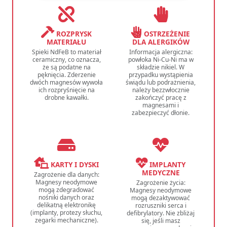
ROZPRYSK
OSTRZEŻENIE
MATERIAŁU
DLA ALERGIKÓW
Spieki NdFeB to materiał
Informacja alergiczna:
ceramiczny, co oznacza,
powłoka Ni-Cu-Ni ma w
że są podatne na
składzie nikiel. W
pęknięcia. Zderzenie
przypadku wystąpienia
dwóch magnesów wywoła
świądu lub podrażnienia,
ich rozpryśnięcie na
należy bezzwłocznie
drobne kawałki.
zakończyć pracę z
magnesami i
zabezpieczyć dłonie.
KARTY I DYSKI
IMPLANTY
MEDYCZNE
Zagrożenie dla danych:
Magnesy neodymowe
Zagrożenie życia:
mogą zdegradować
Magnesy neodymowe
nośniki danych oraz
mogą dezaktywować
delikatną elektronikę
rozruszniki serca i
(implanty, protezy słuchu,
defibrylatory. Nie zbliżaj
zegarki mechaniczne).
się, jeśli masz