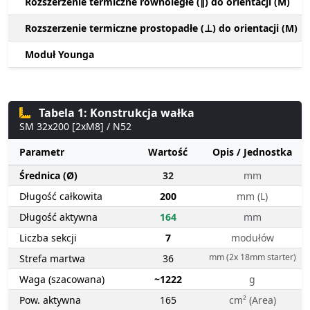
Rozszerzenie termiczne równoległe (∥) do orientacji (M)
Rozszerzenie termiczne prostopadłe (⊥) do orientacji (M)
Moduł Younga
Tabela 1: Konstrukcja wałka
SM 32x200 [2xM8] / N52
Parametr
Wartość
Opis / Jednostka
Średnica (Ø)
32
mm
Długość całkowita
200
mm (L)
Długość aktywna
164
mm
Liczba sekcji
7
modułów
mm (2x 18mm starter)
Strefa martwa
36
Waga (szacowana)
~1222
g
Pow. aktywna
165
cm² (Area)