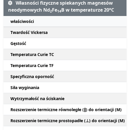
Własności fizyczne spiekanych magnesów
neodymowych Nd
Fe
B w temperaturze 20°C
2
14
właściwości
Twardość Vickersa
Gęstość
Temperatura Curie TC
Temperatura Curie TF
Specyficzna oporność
Siła wyginania
Wytrzymałość na ściskanie
Rozszerzenie termiczne równoległe (∥) do orientacji (M)
Rozszerzenie termiczne prostopadłe (⊥) do orientacji (M)