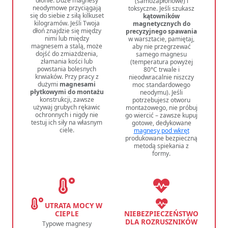
dłonie. Duże magnesy
(samozapłonowe) i
neodymowe przyciągają
toksyczne. Jeśli szukasz
się do siebie z siłą kilkuset
kątowników
kilogramów. Jeśli Twoja
magnetycznych do
dłoń znajdzie się między
precyzyjnego spawania
nimi lub między
w warsztacie, pamiętaj,
magnesem a stalą, może
aby nie przegrzewać
dojść do zmiażdżenia,
samego magnesu
złamania kości lub
(temperatura powyżej
powstania bolesnych
80°C trwale i
krwiaków. Przy pracy z
nieodwracalnie niszczy
dużymi
magnesami
moc standardowego
płytkowymi do montażu
neodymu). Jeśli
konstrukcji, zawsze
potrzebujesz otworu
używaj grubych rękawic
montażowego, nie próbuj
ochronnych i nigdy nie
go wiercić – zawsze kupuj
testuj ich siły na własnym
gotowe, dedykowane
ciele.
magnesy pod wkręt
produkowane bezpieczną
metodą spiekania z
formy.
UTRATA MOCY W
CIEPLE
NIEBEZPIECZEŃSTWO
DLA ROZRUSZNIKÓW
Typowe magnesy