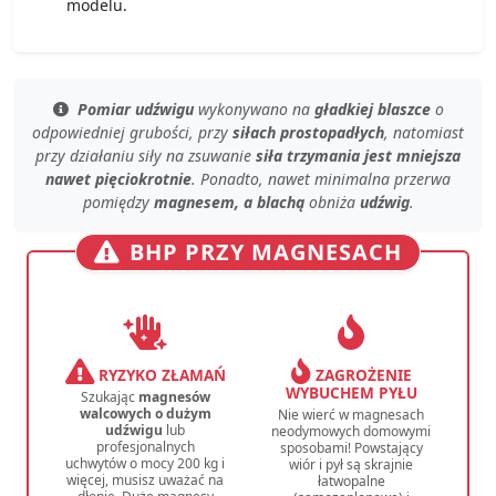
modelu.
Pomiar udźwigu
wykonywano na
gładkiej blaszce
o
odpowiedniej grubości
, przy
siłach prostopadłych
, natomiast
przy
działaniu siły na zsuwanie
siła trzymania jest mniejsza
nawet pięciokrotnie
. Ponadto, nawet
minimalna przerwa
pomiędzy
magnesem, a blachą
obniża
udźwig
.
BHP PRZY MAGNESACH
RYZYKO ZŁAMAŃ
ZAGROŻENIE
WYBUCHEM PYŁU
Szukając
magnesów
walcowych o dużym
Nie wierć w magnesach
udźwigu
lub
neodymowych domowymi
profesjonalnych
sposobami! Powstający
uchwytów o mocy 200 kg i
wiór i pył są skrajnie
więcej, musisz uważać na
łatwopalne