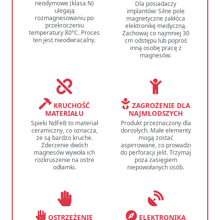
neodymowe (klasa N)
Dla posiadaczy
ulegają
implantów: Silne pole
rozmagnesowaniu po
magnetyczne zakłóca
przekroczeniu
elektronikę medyczną.
temperatury 80°C. Proces
Zachowaj co najmniej 30
ten jest nieodwracalny.
cm odstępu lub poproś
inną osobę pracę z
magnesów.
KRUCHOŚĆ
ZAGROŻENIE DLA
MATERIAŁU
NAJMŁODSZYCH
Spieki NdFeB to materiał
Produkt przeznaczony dla
ceramiczny, co oznacza,
dorosłych. Małe elementy
że są bardzo kruche.
mogą zostać
Zderzenie dwóch
aspirrowane, co prowadzi
magnesów wywoła ich
do perforacji jelit. Trzymaj
rozkruszenie na ostre
poza zasięgiem
odłamki.
niepowołanych osób.
OSTRZEŻENIE
ELEKTRONIKA