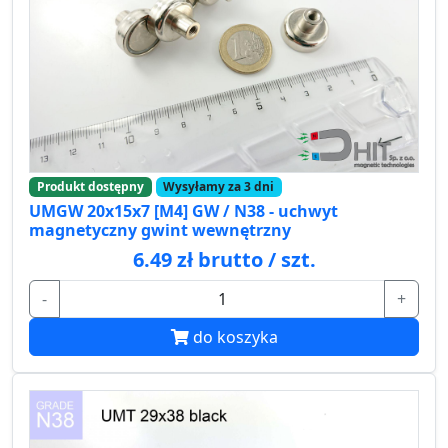
Produkt dostępny
Wysyłamy za 3 dni
UMGW 20x15x7 [M4] GW / N38 - uchwyt
magnetyczny gwint wewnętrzny
6.49 zł brutto / szt.
-
+
do koszyka