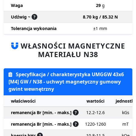
Waga
29
g
Udźwig ~
?
8.70 kg / 85.32 N
Tolerancja wykonania
±1
mm
WŁASNOŚCI MAGNETYCZNE
MATERIAŁU N38
Specyfikacja / charakterystyka UMGGW 43x6
[M4] GW / N38 - uchwyt magnetyczny gumowy
gwint wewnętrzny
właściwości
wartości
jednostki
remanencja Br [min. - maks.]
?
12.2-12.6
kGs
remanencja Br [min. - maks.]
?
1220-1260
mT
koercja bHc
?
10.8-11.5
kOe