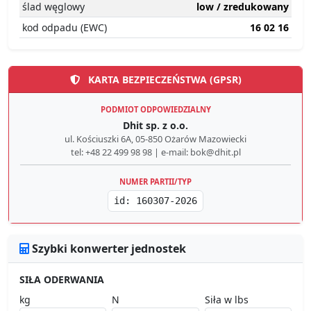
ślad węglowy
low / zredukowany
kod odpadu (EWC)
16 02 16
KARTA BEZPIECZEŃSTWA (GPSR)
PODMIOT ODPOWIEDZIALNY
Dhit sp. z o.o.
ul. Kościuszki 6A, 05-850 Ożarów Mazowiecki
tel: +48 22 499 98 98 | e-mail: bok@dhit.pl
NUMER PARTII/TYP
id: 160307-2026
Szybki konwerter jednostek
SIŁA ODERWANIA
kg
N
Siła w lbs