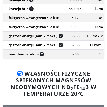
koercja bHc
?
860-915
kA/m
faktyczna wewnętrzna siła iHc
≥ 12
kOe
faktyczna wewnętrzna siła iHc
≥ 955
kA/m
gęstość energii [min. - maks.]
?
36-38
BH max MG
gęstość energii [min. - maks.]
?
287-303
BH max KJ
max. temperatura
?
≤ 80
°C
WŁASNOŚCI FIZYCZNE
SPIEKANYCH MAGNESÓW
NEODYMOWYCH ND
FE
B W
2
14
TEMPERATURZE 20°C