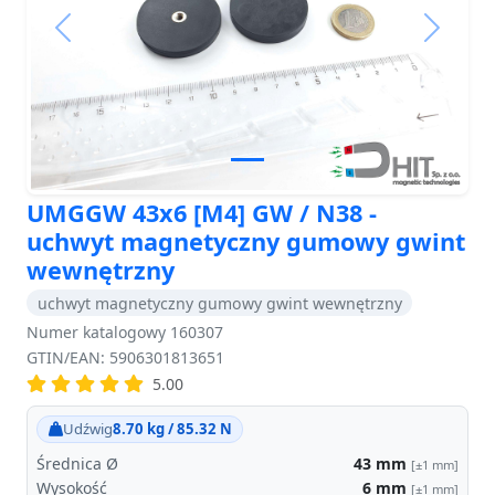
Previous
Next
UMGGW 43x6 [M4] GW / N38 -
uchwyt magnetyczny gumowy gwint
wewnętrzny
uchwyt magnetyczny gumowy gwint wewnętrzny
Numer katalogowy 160307
GTIN/EAN: 5906301813651
5.00
Udźwig
8.70 kg / 85.32 N
Średnica Ø
43
mm
[±1 mm]
Wysokość
6
mm
[±1 mm]