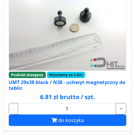
Produkt dostępny
Wysyłamy za 3 dni
UMT 29x38 black / N38 - uchwyt magnetyczny do
tablic
6.81 zł brutto / szt.
-
+
do koszyka