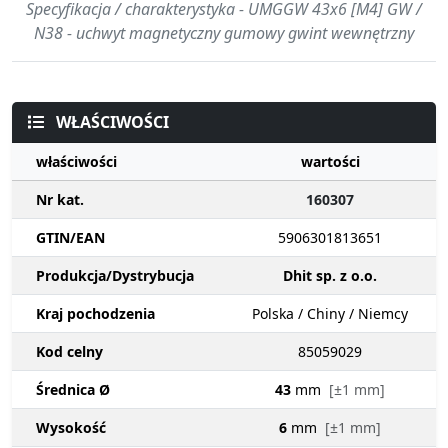
Specyfikacja / charakterystyka - UMGGW 43x6 [M4] GW /
N38 - uchwyt magnetyczny gumowy gwint wewnętrzny
WŁAŚCIWOŚCI
właściwości
wartości
Nr kat.
160307
GTIN/EAN
5906301813651
Produkcja/Dystrybucja
Dhit sp. z o.o.
Kraj pochodzenia
Polska / Chiny / Niemcy
Kod celny
85059029
Średnica Ø
43
mm
[±1 mm]
Wysokość
6
mm
[±1 mm]