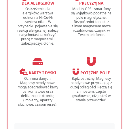
DLA ALERGIKÓW
PRECYZYJNA
Ostrzeżenie dla
Moduły GPS i smartfony
alergików: warstwa
są wyjątkowo podatne na
ochronna Ni-Cu-Ni
pole magnetyczne.
zawiera nikiel. W
Bezpośredni kontakt z
przypadku pojawienia się
silnym magnesem może
reakcji alergicznej, należy
rozalibrować czujniki w
natychmiast zakończyć
Twoim telefonie.
pracę z magnesami i
zabezpieczyć dłonie.
KARTY I DYSKI
POTĘŻNE POLE
Ochrona danych:
Bądź ostrożny. Magnesy
Magnesy neodymowe
neodymowe przyciągają z
mogą zdegradować karty
dużej odległości i łączą się
bankomatowe oraz
z impetem, często
delikatną elektronikę
gwałtowniej niż jesteś w
(implanty, aparaty
stanie przewidzieć.
słuchowe, czasomierze).