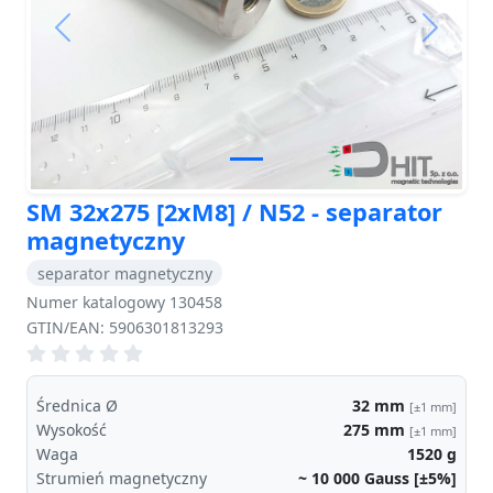
Previous
Next
SM 32x275 [2xM8] / N52 - separator
magnetyczny
separator magnetyczny
Numer katalogowy 130458
GTIN/EAN: 5906301813293
Średnica Ø
32
mm
[±1 mm]
Wysokość
275
mm
[±1 mm]
Waga
1520
g
Strumień magnetyczny
~ 10 000
Gauss [±5%]