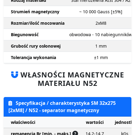
Rodzaj materiału
Stal nierdzewna AISI 304 / A2
Strumień magnetyczny
~ 10 000
Gauss [±5%]
Rozmiar/ilość mocowania
2xM8
Biegunowość
obwodowa - 10 nabiegunników
Grubość rury osłonowej
1
mm
Tolerancja wykonania
±1
mm
WŁASNOŚCI MAGNETYCZNE
MATERIAŁU N52
Specyfikacja / charakterystyka SM 32x275
[2xM8] / N52 - separator magnetyczny
właściwości
wartości
jednostki
remanencja Br [min. - maks.]
?
14.2-14.7
kGs