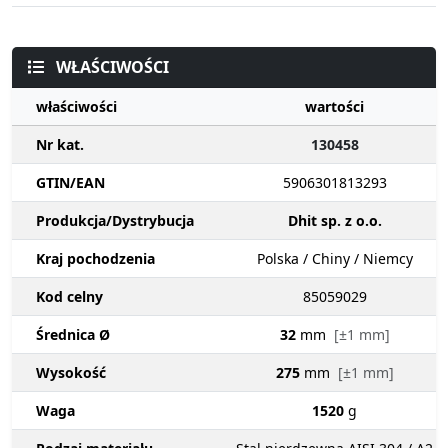
WŁAŚCIWOŚCI
właściwości
wartości
Nr kat.
130458
GTIN/EAN
5906301813293
Produkcja/Dystrybucja
Dhit sp. z o.o.
Kraj pochodzenia
Polska / Chiny / Niemcy
Kod celny
85059029
Średnica Ø
32
mm
[±1 mm]
Wysokość
275
mm
[±1 mm]
Waga
1520
g