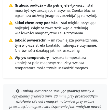
Grubość podłoża
– dla pełnej efektywności, stal
musi być wystarczająco masywna. Cienka blacha
ogranicza udźwig (magnes „przebija” ją na wylot).
Skład chemiczny podłoża
– stal miękka przyciąga
najlepiej. Większa zawartość węgla redukują
właściwości magnetyczne i siłę trzymania.
Jakość powierzchni
– im równiejsza powierzchnia,
tym większa strefa kontaktu i silniejsze trzymanie.
Nierówności działają jak mikroszczeliny.
Wpływ temperatury
– wysoka temperatura
zmniejsza pole magnetyczne. Zbyt wysoka
temperatura może trwale uszkodzić magnes.
Udźwig
wyznaczano stosując
gładkiej blachy
o
optymalnej grubości (min. 20 mm)
, przy
prostopadłym
działaniu siły odrywającej
, natomiast przy
próbie
przesunięcia magnesu
siła trzymania jest mniejsza nawet