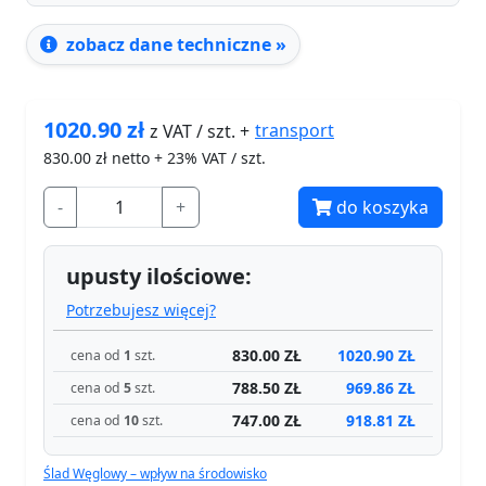
zobacz dane techniczne »
1020.90
zł
transport
z VAT / szt. +
830.00
zł netto + 23% VAT / szt.
-
+
do koszyka
upusty ilościowe:
Potrzebujesz więcej?
830.00 ZŁ
1020.90 ZŁ
cena od
1
szt.
788.50 ZŁ
969.86 ZŁ
cena od
5
szt.
747.00 ZŁ
918.81 ZŁ
cena od
10
szt.
Ślad Węglowy – wpływ na środowisko