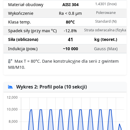
1.4301 (Inox)
Materiał obudowy
AISI 304
Polerowane
Wykończenie
Ra < 0.8 µm
Standard (N)
Klasa temp.
80°C
Strata odwracalna (fizyka)
Spadek siły (przy max °C)
-12.8%
Siła (obliczona)
41
kg (teoret.)
Indukcja (pow.)
~10 000
Gauss (Max)
Max T = 80°C. Dane konstrukcyjne dla serii z gwintem
M8/M10.
Wykres 2: Profil pola (10 sekcji)