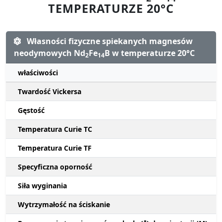
TEMPERATURZE 20°C
Własności fizyczne spiekanych magnesów
neodymowych Nd
Fe
B w temperaturze 20°C
2
14
właściwości
Twardość Vickersa
Gęstość
Temperatura Curie TC
Temperatura Curie TF
Specyficzna oporność
Siła wyginania
Wytrzymałość na ściskanie