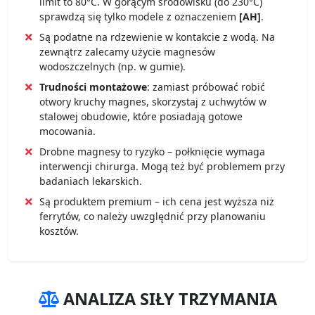
limit to 80°C. W gorącym środowisku (do 230°C)
sprawdzą się tylko modele z oznaczeniem
[AH]
.
Są podatne na rdzewienie w kontakcie z wodą. Na
zewnątrz zalecamy użycie magnesów
wodoszczelnych (np. w gumie).
Trudności montażowe
: zamiast próbować robić
otwory kruchy magnes, skorzystaj z uchwytów w
stalowej obudowie, które posiadają gotowe
mocowania.
Drobne magnesy to ryzyko – połknięcie wymaga
interwencji chirurga. Mogą też być problemem przy
badaniach lekarskich.
Są produktem premium – ich cena jest wyższa niż
ferrytów, co należy uwzględnić przy planowaniu
kosztów.
ANALIZA SIŁY TRZYMANIA