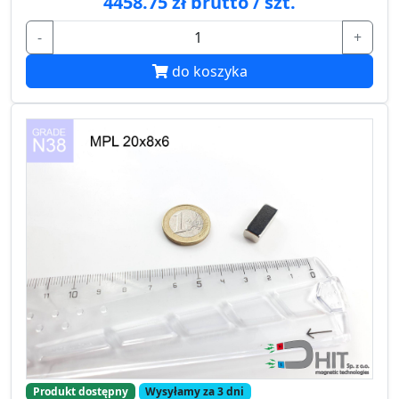
4458.75 zł brutto / szt.
-
+
do koszyka
Produkt dostępny
Wysyłamy za 3 dni