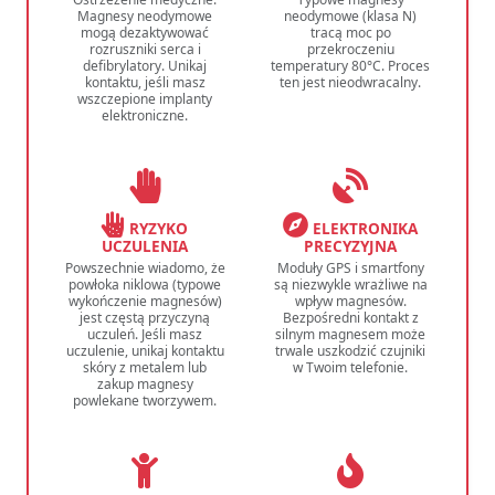
Magnesy neodymowe
neodymowe (klasa N)
mogą dezaktywować
tracą moc po
rozruszniki serca i
przekroczeniu
defibrylatory. Unikaj
temperatury 80°C. Proces
kontaktu, jeśli masz
ten jest nieodwracalny.
wszczepione implanty
elektroniczne.
RYZYKO
ELEKTRONIKA
UCZULENIA
PRECYZYJNA
Powszechnie wiadomo, że
Moduły GPS i smartfony
powłoka niklowa (typowe
są niezwykle wrażliwe na
wykończenie magnesów)
wpływ magnesów.
jest częstą przyczyną
Bezpośredni kontakt z
uczuleń. Jeśli masz
silnym magnesem może
uczulenie, unikaj kontaktu
trwale uszkodzić czujniki
skóry z metalem lub
w Twoim telefonie.
zakup magnesy
powlekane tworzywem.