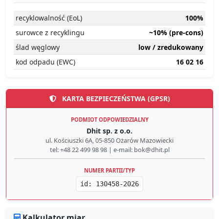
recyklowalność (EoL)
100%
surowce z recyklingu
~10% (pre-cons)
ślad węglowy
low / zredukowany
kod odpadu (EWC)
16 02 16
KARTA BEZPIECZEŃSTWA (GPSR)
PODMIOT ODPOWIEDZIALNY
Dhit sp. z o.o.
ul. Kościuszki 6A, 05-850 Ożarów Mazowiecki
tel: +48 22 499 98 98 | e-mail: bok@dhit.pl
NUMER PARTII/TYP
id: 130458-2026
Kalkulator miar