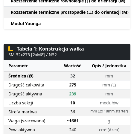
Rozszerzenie termiczne równoległe (∥) do orientacji (M)
Rozszerzenie termiczne prostopadłe (⊥) do orientacji (M)
Moduł Younga
Tabela 1: Konstrukcja wałka
SM 32x275 [2xM8] / N52
Parametr
Wartość
Opis / Jednostka
Średnica (Ø)
32
mm
Długość całkowita
275
mm (L)
Długość aktywna
239
mm
Liczba sekcji
10
modułów
mm (2x 18mm starter)
Strefa martwa
36
Waga (szacowana)
~1681
g
Pow. aktywna
240
cm² (Area)