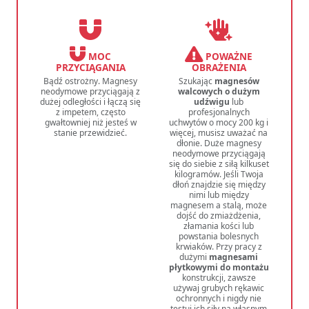
MOC
POWAŻNE
PRZYCIĄGANIA
OBRAŻENIA
Bądź ostrożny. Magnesy
Szukając
magnesów
neodymowe przyciągają z
walcowych o dużym
dużej odległości i łączą się
udźwigu
lub
z impetem, często
profesjonalnych
gwałtowniej niż jesteś w
uchwytów o mocy 200 kg i
stanie przewidzieć.
więcej, musisz uważać na
dłonie. Duże magnesy
neodymowe przyciągają
się do siebie z siłą kilkuset
kilogramów. Jeśli Twoja
dłoń znajdzie się między
nimi lub między
magnesem a stalą, może
dojść do zmiażdżenia,
złamania kości lub
powstania bolesnych
krwiaków. Przy pracy z
dużymi
magnesami
płytkowymi do montażu
konstrukcji, zawsze
używaj grubych rękawic
ochronnych i nigdy nie
testuj ich siły na własnym