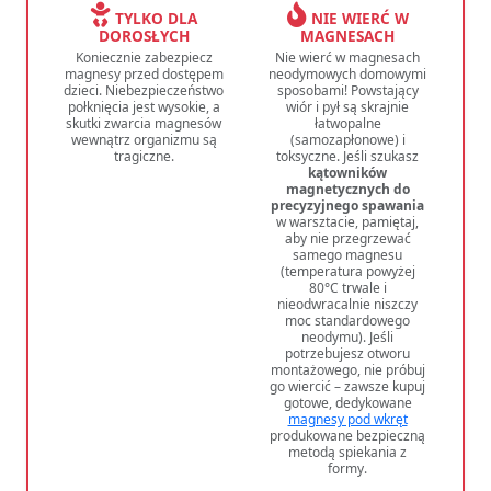
TYLKO DLA
NIE WIERĆ W
DOROSŁYCH
MAGNESACH
Koniecznie zabezpiecz
Nie wierć w magnesach
magnesy przed dostępem
neodymowych domowymi
dzieci. Niebezpieczeństwo
sposobami! Powstający
połknięcia jest wysokie, a
wiór i pył są skrajnie
skutki zwarcia magnesów
łatwopalne
wewnątrz organizmu są
(samozapłonowe) i
tragiczne.
toksyczne. Jeśli szukasz
kątowników
magnetycznych do
precyzyjnego spawania
w warsztacie, pamiętaj,
aby nie przegrzewać
samego magnesu
(temperatura powyżej
80°C trwale i
nieodwracalnie niszczy
moc standardowego
neodymu). Jeśli
potrzebujesz otworu
montażowego, nie próbuj
go wiercić – zawsze kupuj
gotowe, dedykowane
magnesy pod wkręt
produkowane bezpieczną
metodą spiekania z
formy.