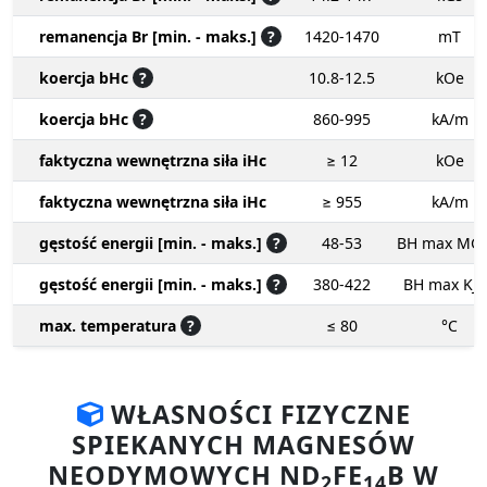
remanencja Br [min. - maks.]
?
1420-1470
mT
koercja bHc
?
10.8-12.5
kOe
koercja bHc
?
860-995
kA/m
faktyczna wewnętrzna siła iHc
≥ 12
kOe
faktyczna wewnętrzna siła iHc
≥ 955
kA/m
gęstość energii [min. - maks.]
?
48-53
BH max MG
gęstość energii [min. - maks.]
?
380-422
BH max KJ
max. temperatura
?
≤ 80
°C
WŁASNOŚCI FIZYCZNE
SPIEKANYCH MAGNESÓW
NEODYMOWYCH ND
FE
B W
2
14