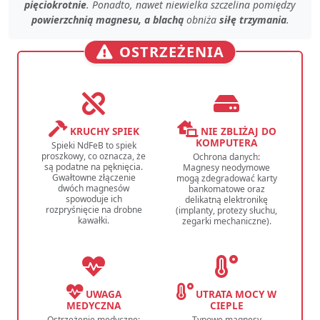
pięciokrotnie
. Ponadto, nawet
niewielka szczelina
pomiędzy
powierzchnią magnesu, a blachą
obniża
siłę trzymania
.
OSTRZEŻENIA
KRUCHY SPIEK
NIE ZBLIŻAJ DO
KOMPUTERA
Spieki NdFeB to spiek
proszkowy, co oznacza, że
Ochrona danych:
są podatne na pęknięcia.
Magnesy neodymowe
Gwałtowne złączenie
mogą zdegradować karty
dwóch magnesów
bankomatowe oraz
spowoduje ich
delikatną elektronikę
rozpryśnięcie na drobne
(implanty, protezy słuchu,
kawałki.
zegarki mechaniczne).
UWAGA
UTRATA MOCY W
MEDYCZNA
CIEPLE
Ostrzeżenie medyczne:
Typowe magnesy