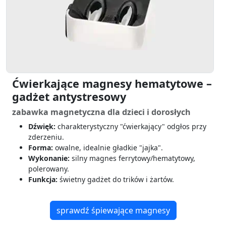
Ćwierkające magnesy hematytowe –
gadżet antystresowy
zabawka magnetyczna dla dzieci i dorosłych
Dźwięk:
charakterystyczny "ćwierkający" odgłos przy
zderzeniu.
Forma:
owalne, idealnie gładkie "jajka".
Wykonanie:
silny magnes ferrytowy/hematytowy,
polerowany.
Funkcja:
świetny gadżet do trików i żartów.
sprawdź śpiewające magnesy