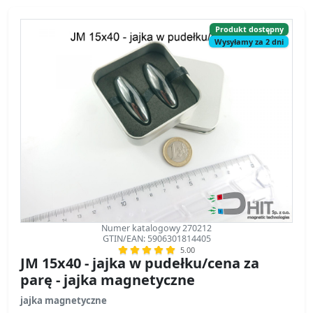
Produkt dostępny
Wysyłamy za 2 dni
Numer katalogowy 270212
GTIN/EAN: 5906301814405
5.00
JM 15x40 - jajka w pudełku/cena za
parę - jajka magnetyczne
jajka magnetyczne