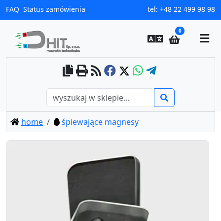
FAQ
Status zamówienia
tel:
+48 22 499 98 98
0
home
śpiewające magnesy