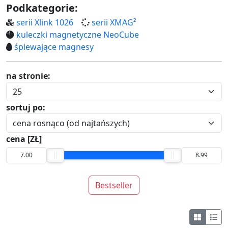
Podkategorie:
serii Xlink 1026
serii XMAG²
kuleczki magnetyczne NeoCube
śpiewające magnesy
na stronie:
sortuj po:
cena [ZŁ]
Bestseller