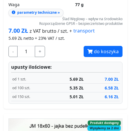
Waga
77 g
parametry techniczne »
Ślad Węglowy – wpływ na środowisko
Rozporządzenie GPSR – bezpieczeństwo produktów
7.00
ZŁ
transport
z VAT brutto / szt. +
5.69
ZŁ netto + 23% VAT / szt.
-
+
do koszyka
upusty ilościowe:
5.69 ZŁ
7.00 ZŁ
od 1 szt.
5.35 ZŁ
6.58 ZŁ
od 100 szt.
5.01 ZŁ
6.16 ZŁ
od 150 szt.
Produkt dostępny
Wysyłamy za 2 dni