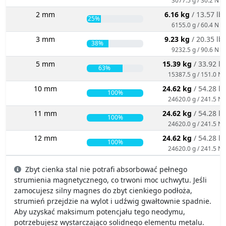
2 mm
6.16 kg
/ 13.57 lb
25%
6155.0 g / 60.4 N
3 mm
9.23 kg
/ 20.35 lb
38%
9232.5 g / 90.6 N
5 mm
15.39 kg
/ 33.92 lb
63%
15387.5 g / 151.0 N
10 mm
24.62 kg
/ 54.28 lb
100%
24620.0 g / 241.5 N
11 mm
24.62 kg
/ 54.28 lb
100%
24620.0 g / 241.5 N
12 mm
24.62 kg
/ 54.28 lb
100%
24620.0 g / 241.5 N
Zbyt cienka stal nie potrafi absorbować pełnego
strumienia magnetycznego, co trwoni moc uchwytu. Jeśli
zamocujesz silny magnes do zbyt cienkiego podłoża,
strumień przejdzie na wylot i udźwig gwałtownie spadnie.
Aby uzyskać maksimum potencjału tego neodymu,
potrzebujesz wystarczająco solidnego elementu metalu.