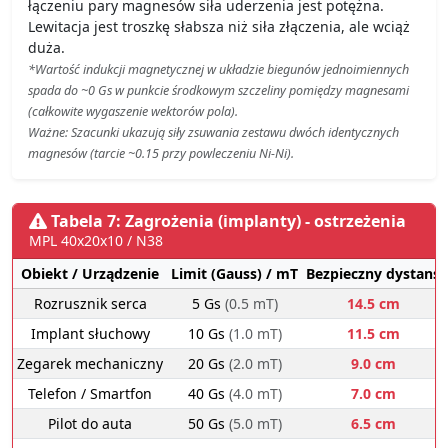
łączeniu pary magnesów siła uderzenia jest potężna.
Lewitacja jest troszkę słabsza niż siła złączenia, ale wciąż
duża.
*Wartość indukcji magnetycznej w układzie biegunów jednoimiennych
spada do ~0 Gs w punkcie środkowym szczeliny pomiędzy magnesami
(całkowite wygaszenie wektorów pola).
Ważne: Szacunki ukazują siły zsuwania zestawu dwóch identycznych
magnesów (tarcie ~0.15 przy powleczeniu Ni-Ni).
Tabela 7: Zagrożenia (implanty) - ostrzeżenia
MPL 40x20x10 / N38
Obiekt / Urządzenie
Limit (Gauss) / mT
Bezpieczny dystans
Rozrusznik serca
5 Gs
(0.5 mT)
14.5 cm
Implant słuchowy
10 Gs
(1.0 mT)
11.5 cm
Zegarek mechaniczny
20 Gs
(2.0 mT)
9.0 cm
Telefon / Smartfon
40 Gs
(4.0 mT)
7.0 cm
Pilot do auta
50 Gs
(5.0 mT)
6.5 cm