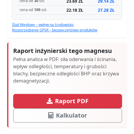
23.69 ZŁ
29.14 ZŁ
cena od
30
szt.
22.18 ZŁ
27.28 ZŁ
cena od
100
szt.
Ślad Węglowy – wpływ na środowisko
Rozporządzenie GPSR – bezpieczeństwo produktów
Raport inżynierski tego magnesu
Pełna analiza w PDF: siła oderwania i ścinania,
wpływ odległości, temperatury i grubości
blachy, bezpieczne odległości BHP oraz krzywa
demagnetyzacji.
Raport PDF
Kalkulator