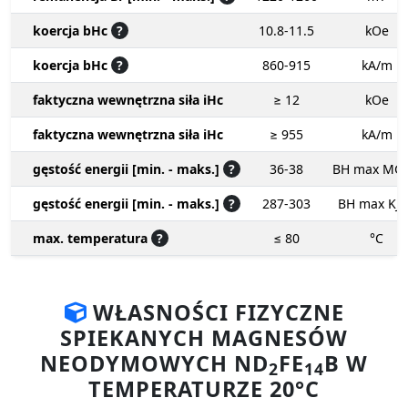
koercja bHc
?
10.8-11.5
kOe
koercja bHc
?
860-915
kA/m
faktyczna wewnętrzna siła iHc
≥ 12
kOe
faktyczna wewnętrzna siła iHc
≥ 955
kA/m
gęstość energii [min. - maks.]
?
36-38
BH max MG
gęstość energii [min. - maks.]
?
287-303
BH max KJ
max. temperatura
?
≤ 80
°C
WŁASNOŚCI FIZYCZNE
SPIEKANYCH MAGNESÓW
NEODYMOWYCH ND
FE
B W
2
14
TEMPERATURZE 20°C