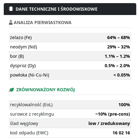
DANE TECHNICZNE I ŚRODOWISKOWE
ANALIZA PIERWIASTKOWA
żelazo (Fe)
64% – 68%
neodym (Nd)
29% – 32%
bor (B)
1.1% – 1.2%
dysproz (Dy)
0.5% – 2.0%
powłoka (Ni-Cu-Ni)
< 0.05%
ZRÓWNOWAŻONY ROZWÓJ
recyklowalność (EoL)
100%
surowce z recyklingu
~10% (pre-cons)
ślad węglowy
low / zredukowany
kod odpadu (EWC)
16 02 16