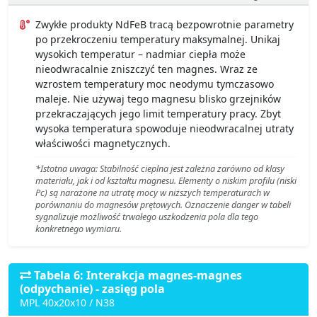
Zwykłe produkty NdFeB tracą bezpowrotnie parametry
po przekroczeniu temperatury maksymalnej. Unikaj
wysokich temperatur – nadmiar ciepła może
nieodwracalnie zniszczyć ten magnes. Wraz ze
wzrostem temperatury moc neodymu tymczasowo
maleje. Nie używaj tego magnesu blisko grzejników
przekraczających jego limit temperatury pracy. Zbyt
wysoka temperatura spowoduje nieodwracalnej utraty
właściwości magnetycznych.
*Istotna uwaga: Stabilność cieplna jest zależna zarówno od klasy
materiału, jak i od kształtu magnesu. Elementy o niskim profilu (niski
Pc) są narażone na utratę mocy w niższych temperaturach w
porównaniu do magnesów prętowych. Oznaczenie danger w tabeli
sygnalizuje możliwość trwałego uszkodzenia pola dla tego
konkretnego wymiaru.
Tabela 6: Interakcja magnes-magnes
(odpychanie) - zasięg pola
MPL 40x20x10 / N38