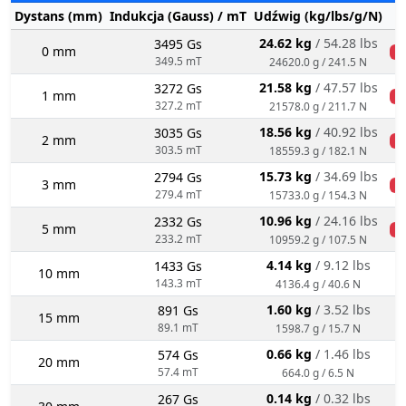
Dystans (mm)
Indukcja (Gauss) / mT
Udźwig (kg/lbs/g/N)
S
24.62 kg
/ 54.28 lbs
3495 Gs
0 mm
k
349.5 mT
24620.0 g / 241.5 N
21.58 kg
/ 47.57 lbs
3272 Gs
1 mm
k
327.2 mT
21578.0 g / 211.7 N
18.56 kg
/ 40.92 lbs
3035 Gs
2 mm
k
303.5 mT
18559.3 g / 182.1 N
15.73 kg
/ 34.69 lbs
2794 Gs
3 mm
k
279.4 mT
15733.0 g / 154.3 N
10.96 kg
/ 24.16 lbs
2332 Gs
5 mm
k
233.2 mT
10959.2 g / 107.5 N
4.14 kg
/ 9.12 lbs
1433 Gs
10 mm
143.3 mT
4136.4 g / 40.6 N
1.60 kg
/ 3.52 lbs
891 Gs
15 mm
89.1 mT
1598.7 g / 15.7 N
0.66 kg
/ 1.46 lbs
574 Gs
20 mm
57.4 mT
664.0 g / 6.5 N
0.14 kg
/ 0.32 lbs
267 Gs