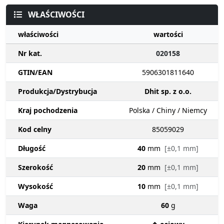
WŁAŚCIWOŚCI
właściwości
wartości
Nr kat.
020158
GTIN/EAN
5906301811640
Produkcja/Dystrybucja
Dhit sp. z o.o.
Kraj pochodzenia
Polska / Chiny / Niemcy
Kod celny
85059029
Długość
40
mm
[±0,1 mm]
Szerokość
20
mm
[±0,1 mm]
Wysokość
10
mm
[±0,1 mm]
Waga
60
g