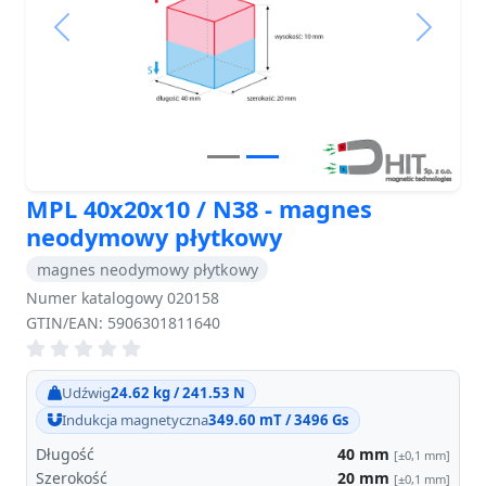
Previous
Next
MPL 40x20x10 / N38 - magnes
neodymowy płytkowy
magnes neodymowy płytkowy
Numer katalogowy 020158
GTIN/EAN: 5906301811640
Udźwig
24.62 kg / 241.53 N
Indukcja magnetyczna
349.60 mT / 3496 Gs
Długość
40
mm
[±0,1 mm]
Szerokość
20
mm
[±0,1 mm]