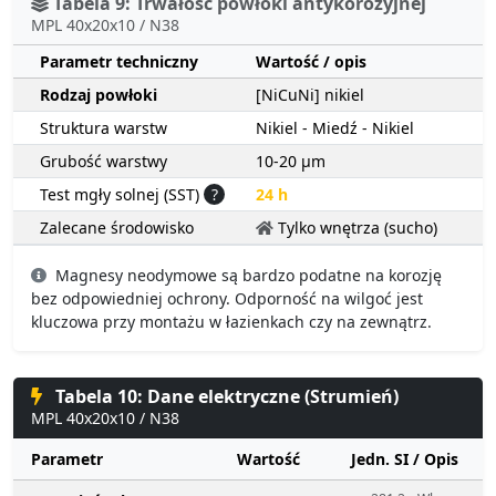
Tabela 9: Trwałość powłoki antykorozyjnej
MPL 40x20x10 / N38
Parametr techniczny
Wartość / opis
Rodzaj powłoki
[NiCuNi] nikiel
Struktura warstw
Nikiel - Miedź - Nikiel
Grubość warstwy
10-20 µm
Test mgły solnej (SST)
?
24 h
Zalecane środowisko
Tylko wnętrza (sucho)
Magnesy neodymowe są bardzo podatne na korozję
bez odpowiedniej ochrony. Odporność na wilgoć jest
kluczowa przy montażu w łazienkach czy na zewnątrz.
Tabela 10: Dane elektryczne (Strumień)
MPL 40x20x10 / N38
Parametr
Wartość
Jedn. SI / Opis