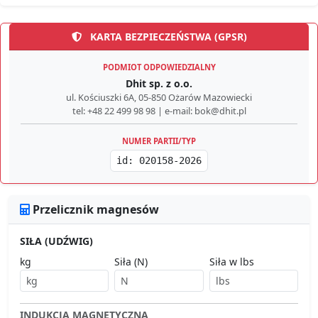
KARTA BEZPIECZEŃSTWA (GPSR)
PODMIOT ODPOWIEDZIALNY
Dhit sp. z o.o.
ul. Kościuszki 6A, 05-850 Ożarów Mazowiecki
tel: +48 22 499 98 98 | e-mail: bok@dhit.pl
NUMER PARTII/TYP
id: 020158-2026
Przelicznik magnesów
SIŁA (UDŹWIG)
kg
Siła (N)
Siła w lbs
INDUKCJA MAGNETYCZNA