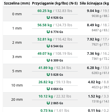
Szczelina (mm)
Przyciąganie (kg/lbs) (N-S)
Siła ścinająca (kg/
60.25 kg
/ 132.83 lbs
9.04 kg
/ 19.93
0 mm
9038 g / 88.7 
4 926 Gs
56.58 kg
/ 124.73 lbs
8.49 kg
/ 18.71
1 mm
8487 g / 83.3 
6 774 Gs
52.81 kg
/ 116.42 lbs
7.92 kg
/ 17.46
2 mm
7921 g / 77.7 
6 544 Gs
49.07 kg
/ 108.19 lbs
7.36 kg
/ 16.23
3 mm
7361 g / 72.2 
6 309 Gs
41.89 kg
/ 92.34 lbs
6.28 kg
/ 13.85
5 mm
6283 g / 61.6 
5 828 Gs
26.82 kg
/ 59.13 lbs
4.02 kg
/ 8.87
10 mm
4023 g / 39.5 
4 664 Gs
10.12 kg
/ 22.32 lbs
1.52 kg
/ 3.35
20 mm
1518 g / 14.9 
2 865 Gs
0.73 kg
/ 1.61 lbs
0.11 kg
/ 0.24