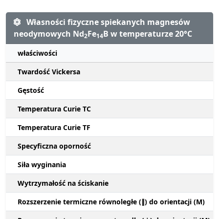
Własności fizyczne spiekanych magnesów
neodymowych Nd
Fe
B w temperaturze 20°C
2
14
właściwości
Twardość Vickersa
Gęstość
Temperatura Curie TC
Temperatura Curie TF
Specyficzna oporność
Siła wyginania
Wytrzymałość na ściskanie
Rozszerzenie termiczne równoległe (∥) do orientacji (M)