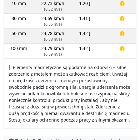
10 mm
22.73 km/h
1.20 J
(6.32 m/s)
30 mm
24.69 km/h
1.41 J
(6.86 m/s)
50 mm
24.78 km/h
1.42 J
(6.88 m/s)
100 mm
24.79 km/h
1.42 J
(6.89 m/s)
Elementy magnetyczne są podatne na odpryski – silne
zderzenie z metalem może skutkować rozbiciem. Uważaj
na prędkość zderzenia – neodym pozostawiony
swobodnie pędzi z ogromną siłą. Energia uderzenia może
wywołać odłamki powłoki lub bolesne uszczypnięcia skóry.
Koniecznie kontroluj produkt przy instalacji, aby nie
trzasnął z dużą siłą w powierzchnię stali. Zderzenie z
dużą prędkością niemal gwarantuje destrukcję magnesu.
Stosuj okulary ochronne podczas pracy z silnymi okazami.