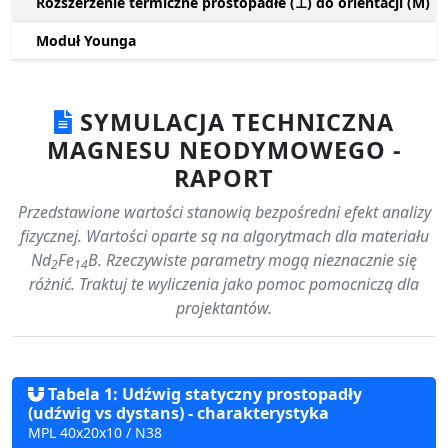
Rozszerzenie termiczne prostopadłe (⊥) do orientacji (M)
Moduł Younga
SYMULACJA TECHNICZNA
MAGNESU NEODYMOWEGO -
RAPORT
Przedstawione wartości stanowią bezpośredni efekt analizy
fizycznej. Wartości oparte są na algorytmach dla materiału
Nd
Fe
B. Rzeczywiste parametry mogą nieznacznie się
2
14
różnić. Traktuj te wyliczenia jako pomoc pomocniczą dla
projektantów.
Tabela 1: Udźwig statyczny prostopadły
(udźwig vs dystans) - charakterystyka
MPL 40x20x10 / N38