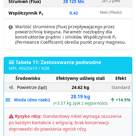
281.2 µWb
Strumień (Flux)
28 125 Mx
Niski (Płaski)
Współczynnik P
0.42
c
Wartość strumienia (Flux) przepływającego przez
powierzchnię bieguna. Parametr niezbędny dla
konstruktorów prądnic i silników. Współczynnik P
c
(Permeance Coefficient) określa punkt pracy magnesu.
Tabela 11: Zastosowanie podwodne
MPL 40x20x10 / N38
Środowisko
Efektywny udźwig stali
Efekt
Powietrze (ląd)
24.62 kg
Standard
28.19 kg
Woda (dno rzeki)
+14.5%
(+3.57 kg zysk z wyporności)
Ryzyko rdzy:
Standardowy nikiel wymaga osuszenia
po każdym kontakcie z wilgocią; brak konserwacji
doprowadzi do powstania ognisk rdzy.