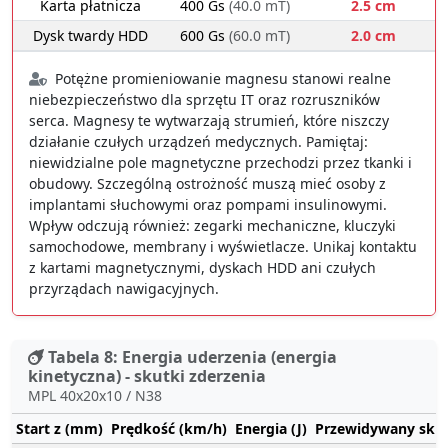
Karta płatnicza
400 Gs
(40.0 mT)
2.5 cm
Dysk twardy HDD
600 Gs
(60.0 mT)
2.0 cm
Potężne promieniowanie magnesu stanowi realne
niebezpieczeństwo dla sprzętu IT oraz rozruszników
serca. Magnesy te wytwarzają strumień, które niszczy
działanie czułych urządzeń medycznych. Pamiętaj:
niewidzialne pole magnetyczne przechodzi przez tkanki i
obudowy. Szczególną ostrożność muszą mieć osoby z
implantami słuchowymi oraz pompami insulinowymi.
Wpływ odczują również: zegarki mechaniczne, kluczyki
samochodowe, membrany i wyświetlacze. Unikaj kontaktu
z kartami magnetycznymi, dyskach HDD ani czułych
przyrządach nawigacyjnych.
Tabela 8: Energia uderzenia (energia
kinetyczna) - skutki zderzenia
MPL 40x20x10 / N38
Start z (mm)
Prędkość (km/h)
Energia (J)
Przewidywany sku