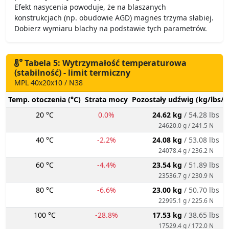
Efekt nasycenia powoduje, że na blaszanych
konstrukcjach (np. obudowie AGD) magnes trzyma słabiej.
Dobierz wymiaru blachy na podstawie tych parametrów.
Tabela 5: Wytrzymałość temperaturowa
(stabilność) - limit termiczny
MPL 40x20x10 / N38
Temp. otoczenia (°C)
Strata mocy
Pozostały udźwig (kg/lbs/g
20 °C
0.0%
24.62 kg
/ 54.28 lbs
24620.0 g / 241.5 N
40 °C
-2.2%
24.08 kg
/ 53.08 lbs
24078.4 g / 236.2 N
60 °C
-4.4%
23.54 kg
/ 51.89 lbs
23536.7 g / 230.9 N
80 °C
-6.6%
23.00 kg
/ 50.70 lbs
22995.1 g / 225.6 N
100 °C
-28.8%
17.53 kg
/ 38.65 lbs
17529.4 g / 172.0 N