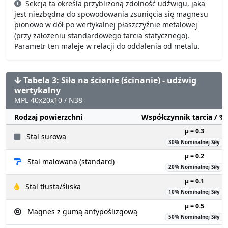
Sekcja ta określa przybliżoną zdolność udźwigu, jaka
jest niezbędna do spowodowania zsunięcia się magnesu
pionowo w dół po wertykalnej płaszczyźnie metalowej
(przy założeniu standardowego tarcia statycznego).
Parametr ten maleje w relacji do oddalenia od metalu.
Tabela 3: Siła na ścianie (ścinanie) - udźwig
wertykalny
MPL 40x20x10 / N38
Rodzaj powierzchni
Współczynnik tarcia / 
µ = 0.3
Stal surowa
30% Nominalnej Siły
µ = 0.2
Stal malowana (standard)
20% Nominalnej Siły
µ = 0.1
Stal tłusta/śliska
10% Nominalnej Siły
µ = 0.5
Magnes z gumą antypoślizgową
50% Nominalnej Siły