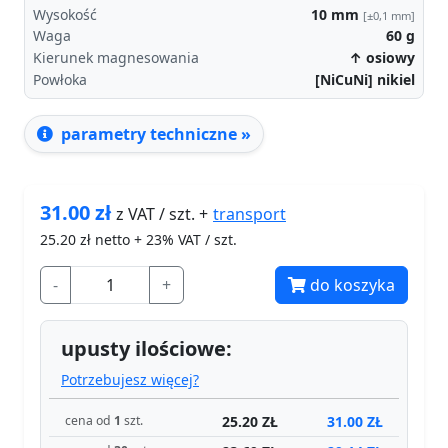
Wysokość
10
mm
[±0,1 mm]
Waga
60
g
Kierunek magnesowania
↑ osiowy
Powłoka
[NiCuNi] nikiel
parametry techniczne »
31.00
zł
transport
z VAT / szt. +
25.20
zł netto + 23% VAT / szt.
-
+
do koszyka
upusty ilościowe:
Potrzebujesz więcej?
25.20 ZŁ
31.00 ZŁ
cena od
1
szt.