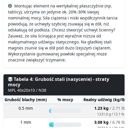
Montując element na wertykalnej płaszczyźnie (np.
tablicy), utrzyma on jedynie ok. 20%-30% swojej
nominalnej mocy. Siła ciążenia i niski współczynnik tarcia
powodują, że uchwyty szybciej zsuwają się w dół, niż
odskakują od podłoża. Chcesz stworzyć uchwyt ścienny?
Zauważ, że siła ścinająca jest wyraźnie niższa od
maksymalnego udźwigu statycznego. Na gładkiej stali
magnes zsunie się w dół pod dużo lżejszym ciężarem.
Wykorzystanie gumowanej powłoki specjalnej może
znacznie zwiększyć trzymanie.
Tabela 4: Grubość stali (nasycenie) - straty
mocy
MPL 40x20x10 / N38
Grubość blachy (mm)
% mocy
Realny udźwig (kg/lbs
0.5 mm
1.23 kg
/ 2.71 lbs
5%
1231.0 g / 12.1 N
1 mm
3.08 kg
/ 6.78 lbs
13%
3077.5 g / 30.2 N