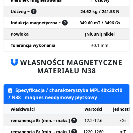
Kierunek magnesowania
↑ osiowy
Udźwig ~
?
24.62 kg / 241.53 N
Indukcja magnetyczna ~
?
349.60 mT / 3496 Gs
Powłoka
[NiCuNi] nikiel
Tolerancja wykonania
±0.1
mm
WŁASNOŚCI MAGNETYCZNE
MATERIAŁU N38
Specyfikacja / charakterystyka MPL 40x20x10
/ N38 - magnes neodymowy płytkowy
właściwości
wartości
jednostki
remanencja Br [min. - maks.]
?
12.2-12.6
kGs
remanencja Br [min. - maks.]
?
1220-1260
mT