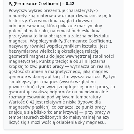
P
(Permeance Coefficient) =
0.42
c
Powyższy wykres prezentuje charakterystykę
magnetyczną materiału w drugim kwadrancie pętli
histerezy. Czerwona linia ciągła to krzywa
odmagnesowania, która pokazuje maksymalny
potencjał materiału, natomiast niebieska linia
przerywana to linia obciążenia zależna od kształtu
magnesu. Współczynnik
P
(Permeance Coefficient),
c
nazywany również współczynnikiem kształtu, jest
bezwymiarową wielkością określającą relację
geometrii magnesu do jego wewnętrznej stabilności
magnetycznej. Punkt przecięcia obu linii (czarna
kropka) to tzw.
punkt pracy
— wyznacza on realną
gęstość strumienia magnetycznego, jaką magnes
generuje w danej aplikacji. Im wyższa wartość
P
, tym
c
'smuklejszy' jest magnes (wysoki względem
powierzchni) i tym wyżej znajduje się punkt pracy, co
gwarantuje większą odporność na nieodwracalne
rozmagnesowanie pod wpływem temperatury.
Wartość 0.42 jest relatywnie niska (typowo dla
magnesów płaskich), co oznacza, że punkt pracy
znajduje się blisko 'kolana' krzywej — przy pracy w
temperaturach zbliżonych do maksymalnej należy
liczyć się z możliwością osłabienia siły magnesu.