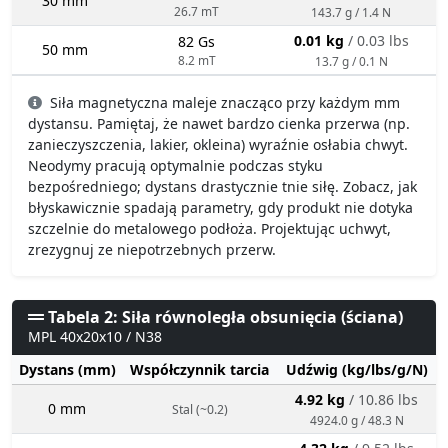
30 mm
26.7 mT
143.7 g / 1.4 N
0.01 kg
/ 0.03 lbs
82 Gs
50 mm
8.2 mT
13.7 g / 0.1 N
Siła magnetyczna maleje znacząco przy każdym mm
dystansu. Pamiętaj, że nawet bardzo cienka przerwa (np.
zanieczyszczenia, lakier, okleina) wyraźnie osłabia chwyt.
Neodymy pracują optymalnie podczas styku
bezpośredniego; dystans drastycznie tnie siłę. Zobacz, jak
błyskawicznie spadają parametry, gdy produkt nie dotyka
szczelnie do metalowego podłoża. Projektując uchwyt,
zrezygnuj ze niepotrzebnych przerw.
Tabela 2: Siła równoległa obsunięcia (ściana)
MPL 40x20x10 / N38
Dystans (mm)
Współczynnik tarcia
Udźwig (kg/lbs/g/N)
4.92 kg
/ 10.86 lbs
0 mm
Stal (~0.2)
4924.0 g / 48.3 N