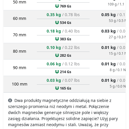
50 mm
109 g / 1.1 N
769 Gs
0.35 kg
/ 0.78 lbs
0.05 kg
/ 0.12
60 mm
53 g / 0.5 N
534 Gs
0.18 kg
/ 0.40 lbs
0.03 kg
/ 0.06
70 mm
27 g / 0.3 N
383 Gs
0.10 kg
/ 0.22 lbs
0.01 kg
/ 0.03
80 mm
15 g / 0.1 N
282 Gs
0.06 kg
/ 0.12 lbs
0.01 kg
/ 0.02
90 mm
8 g / 0.1 N
214 Gs
0.03 kg
/ 0.07 lbs
0.01 kg
/ 0.01
100 mm
5 g / 0.0 N
165 Gs
Dwa produkty magnetyczne oddziałują na siebie z
szerszego promienia niż neodym i metal. Połączenie
dwóch magnesów generuje silniejsze pole i większy
zasięg działania. Projektujesz solidne zapięcie? Użyj pary
magnesów zamiast neodymu i stali. Uważaj, że przy