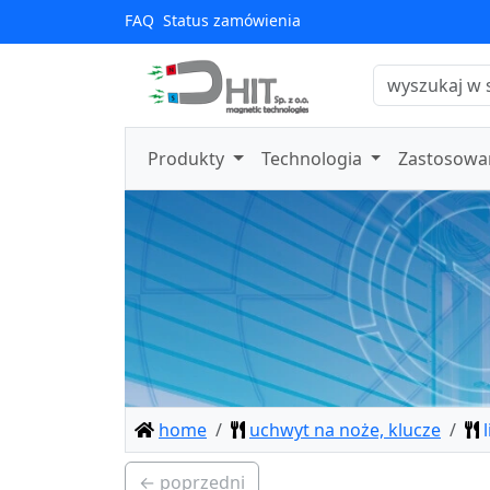
FAQ
Status zamówienia
Produkty
Technologia
Zastosowa
home
uchwyt na noże, klucze
← poprzedni