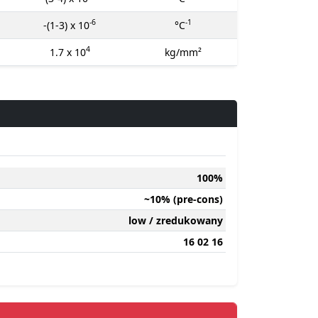
-6
-1
-(1-3) x 10
°C
4
1.7 x 10
kg/mm²
100%
~10% (pre-cons)
low / zredukowany
16 02 16