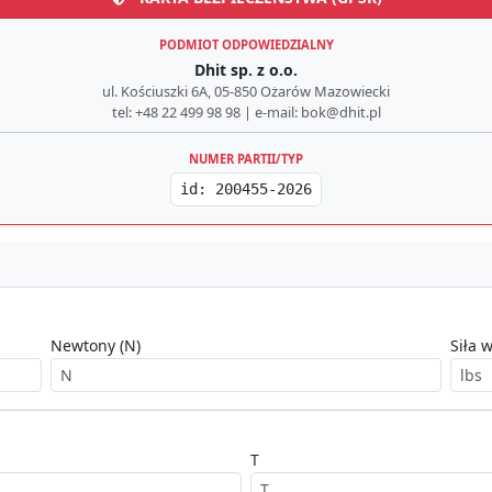
PODMIOT ODPOWIEDZIALNY
Dhit sp. z o.o.
ul. Kościuszki 6A, 05-850 Ożarów Mazowiecki
tel: +48 22 499 98 98 | e-mail: bok@dhit.pl
NUMER PARTII/TYP
id: 200455-2026
Newtony (N)
Siła w
T