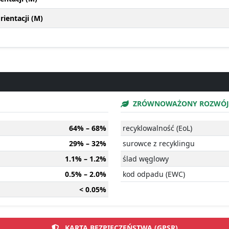
ientacji (M)
ZRÓWNOWAŻONY ROZWÓJ
64% – 68%
recyklowalność (EoL)
29% – 32%
surowce z recyklingu
1.1% – 1.2%
ślad węglowy
0.5% – 2.0%
kod odpadu (EWC)
< 0.05%
KARTA BEZPIECZEŃSTWA (GPSR)