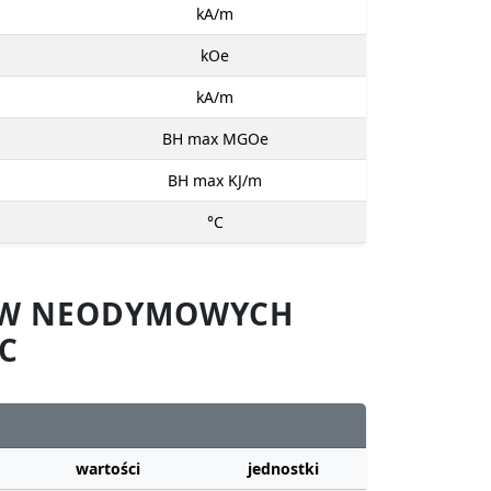
kA/m
kOe
kA/m
BH max MGOe
BH max KJ/m
°C
SÓW NEODYMOWYCH
C
wartości
jednostki