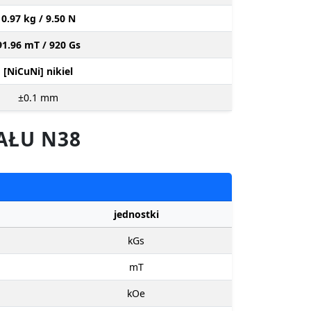
0.97 kg / 9.50 N
91.96 mT / 920 Gs
[NiCuNi] nikiel
±0.1
mm
AŁU N38
jednostki
kGs
mT
kOe