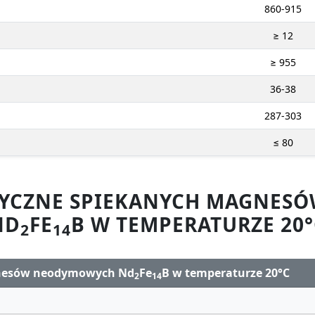
860-915
≥ 12
≥ 955
36-38
287-303
≤ 80
ZYCZNE SPIEKANYCH MAGNE
ND
FE
B W TEMPERATURZE 20°
2
14
gnesów neodymowych Nd
Fe
B w temperaturze 20°C
2
14