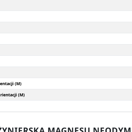
entacji (M)
ientacji (M)
ŻYNIERSKA MAGNESU NEODYM