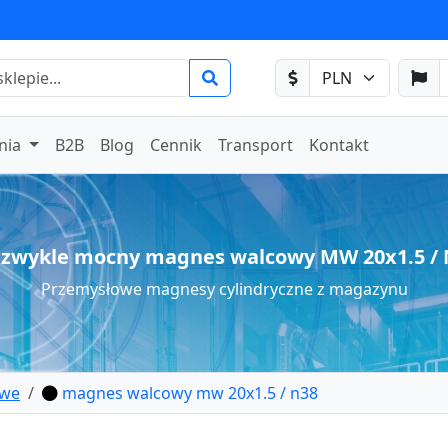
nia
B2B
Blog
Cennik
Transport
Kontakt
ezwykle mocny magnes walcowy MW 20x1.5 / 
Przemysłowe magnesy cylindryczne z magazynu
owe
magnes walcowy mw 20x1.5 / n38
walcowy