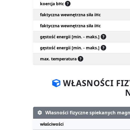
koercja bHc
?
faktyczna wewnętrzna siła iHc
faktyczna wewnętrzna siła iHc
gęstość energii [min. - maks.]
?
gęstość energii [min. - maks.]
?
max. temperatura
?
WŁASNOŚCI FI
Własności fizyczne spiekanych ma
właściwości