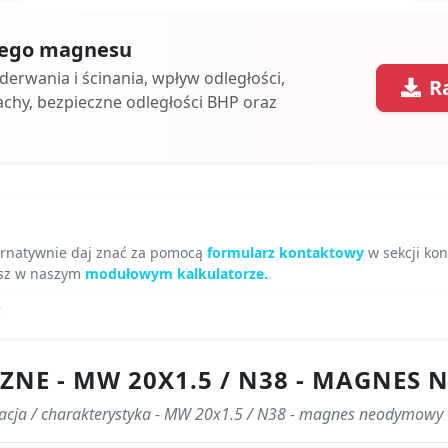
 tego magnesu
oderwania i ścinania, wpływ odległości,
R
achy, bezpieczne odległości BHP oraz
ernatywnie daj znać za pomocą
formularz kontaktowy
w sekcji kon
jesz w naszym
modułowym kalkulatorze.
!
ZNE - MW 20X1.5 / N38 - MAGNE
kacja / charakterystyka - MW 20x1.5 / N38 - magnes neodymowy