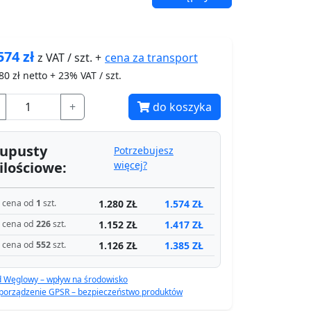
574
zł
cena za
transport
z VAT / szt. +
80
zł netto + 23% VAT / szt.
+
do koszyka
upusty
Potrzebujesz
ilościowe:
więcej?
1.280 ZŁ
1.574 ZŁ
cena od
1
szt.
1.152 ZŁ
1.417 ZŁ
cena od
226
szt.
1.126 ZŁ
1.385 ZŁ
cena od
552
szt.
d Węglowy – wpływ na środowisko
porządzenie GPSR – bezpieczeństwo produktów