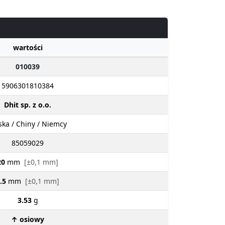
wartości
010039
5906301810384
Dhit sp. z o.o.
ska / Chiny / Niemcy
85059029
20
mm
[±0,1 mm]
.5
mm
[±0,1 mm]
3.53
g
↑ osiowy