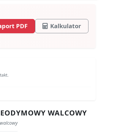
aport PDF
Kalkulator
takt.
S NEODYMOWY WALCOWY
 walcowy