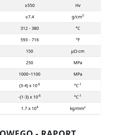
≥550
Hv
3
≥7.4
g/cm
312 - 380
°C
593 - 716
°F
150
μΩ⋅cm
250
MPa
1000~1100
MPa
-6
-1
(3-4) x 10
°C
-6
-1
-(1-3) x 10
°C
4
1.7 x 10
kg/mm²
OWEGO - RAPORT