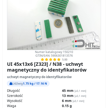
Numer katalogowy 150210
GTIN/EAN: 5906301813576
5.00
UI 45x13x6 [Z323] / N38 - uchwyt
magnetyczny do identyfikatorów
uchwyt magnetyczny do identyfikatorów
Udźwig
1.75 kg / 17.16 N
Długość
45 mm
[±0,1 mm]
Szerokość
13 mm
[±0,1 mm]
Wysokość
6 mm
[±0,1 mm]
Waga
0.15 g