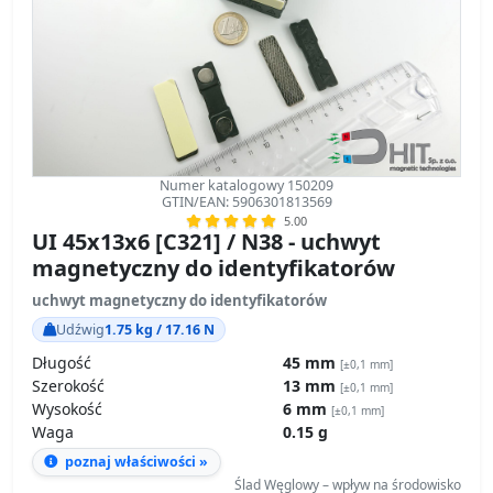
Numer katalogowy 150209
GTIN/EAN: 5906301813569
5.00
UI 45x13x6 [C321] / N38 - uchwyt
magnetyczny do identyfikatorów
uchwyt magnetyczny do identyfikatorów
Udźwig
1.75 kg / 17.16 N
Długość
45 mm
[±0,1 mm]
Szerokość
13 mm
[±0,1 mm]
Wysokość
6 mm
[±0,1 mm]
Waga
0.15 g
poznaj właściwości »
Ślad Węglowy – wpływ na środowisko