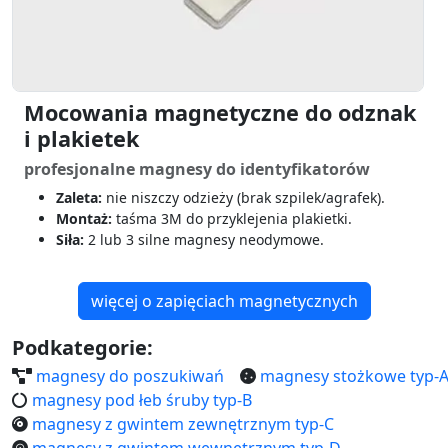
Mocowania magnetyczne do odznak
i plakietek
profesjonalne magnesy do identyfikatorów
Zaleta:
nie niszczy odzieży (brak szpilek/agrafek).
Montaż:
taśma 3M do przyklejenia plakietki.
Siła:
2 lub 3 silne magnesy neodymowe.
więcej o zapięciach magnetycznych
Podkategorie:
magnesy do poszukiwań
magnesy stożkowe typ-
magnesy pod łeb śruby typ-B
magnesy z gwintem zewnętrznym typ-C
magnesy z gwintem wewnętrznym typ-D