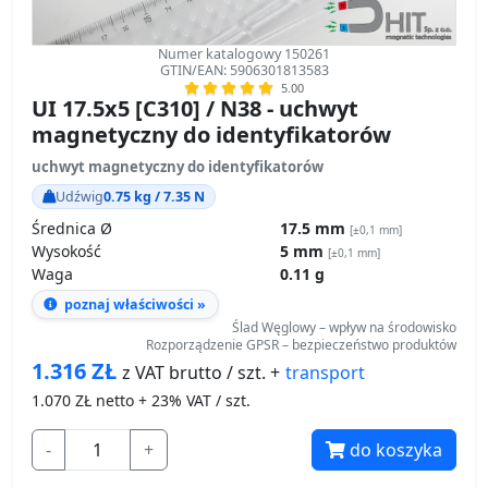
Numer katalogowy 150261
GTIN/EAN: 5906301813583
5.00
UI 17.5x5 [C310] / N38 - uchwyt
magnetyczny do identyfikatorów
uchwyt magnetyczny do identyfikatorów
Udźwig
0.75 kg / 7.35 N
Średnica Ø
17.5 mm
[±0,1 mm]
Wysokość
5 mm
[±0,1 mm]
Waga
0.11 g
poznaj właściwości »
Ślad Węglowy – wpływ na środowisko
Rozporządzenie GPSR – bezpieczeństwo produktów
1.316
ZŁ
transport
z VAT brutto / szt. +
1.070
ZŁ netto + 23% VAT / szt.
-
+
do koszyka