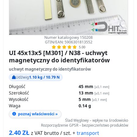
Numer katalogowy 150208
GTIN/EAN: 5906301813552
5.00
UI 45x13x5 [M301] / N38 - uchwyt
magnetyczny do identyfikatorów
uchwyt magnetyczny do identyfikatorów
Udźwig
1.10 kg / 10.79 N
Długość
45 mm
[±0,1 mm]
Szerokość
13 mm
[±0,1 mm]
Wysokość
5 mm
[±0,1 mm]
Waga
0.14 g
poznaj właściwości »
Ślad Węglowy – wpływ na środowisko
Rozporządzenie GPSR – bezpieczeństwo produktów
2.40
ZŁ
transport
z VAT brutto / szt. +