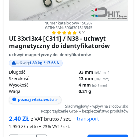
Numer katalogowy 150207
GTIN/EAN: 5906301813545
5.00
UI 33x13x4 [C311] / N38 - uchwyt
magnetyczny do identyfikatorów
uchwyt magnetyczny do identyfikatorów
Udźwig
1.80 kg / 17.65 N
Długość
33 mm
[±0,1 mm]
Szerokość
13 mm
[±0,1 mm]
Wysokość
4 mm
[±0,1 mm]
Waga
0.21 g
poznaj właściwości »
Ślad Węglowy – wpływ na środowisko
Rozporządzenie GPSR – bezpieczeństwo produktów
2.40
ZŁ
transport
z VAT brutto / szt. +
1.950
ZŁ netto + 23% VAT / szt.