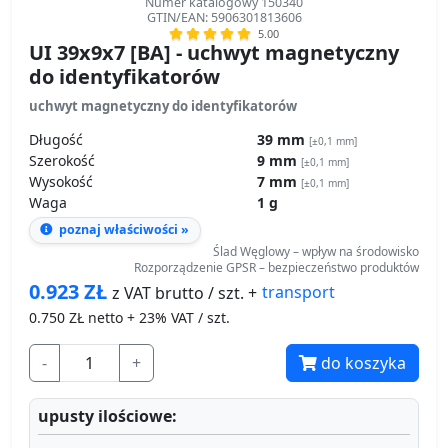
Numer katalogowy 150340
GTIN/EAN: 5906301813606
5.00
UI 39x9x7 [BA] - uchwyt magnetyczny
do identyfikatorów
uchwyt magnetyczny do identyfikatorów
Długość
39 mm
[±0,1 mm]
Szerokość
9 mm
[±0,1 mm]
Wysokość
7 mm
[±0,1 mm]
Waga
1 g
poznaj właściwości »
Ślad Węglowy – wpływ na środowisko
Rozporządzenie GPSR – bezpieczeństwo produktów
0.923
ZŁ
transport
z VAT brutto / szt. +
0.750
ZŁ netto + 23% VAT / szt.
-
+
do koszyka
upusty ilościowe: