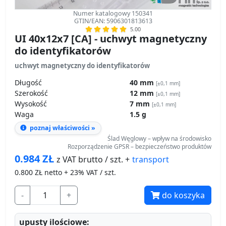
Numer katalogowy 150341
GTIN/EAN: 5906301813613
5.00
UI 40x12x7 [CA] - uchwyt magnetyczny
do identyfikatorów
uchwyt magnetyczny do identyfikatorów
Długość
40 mm
[±0,1 mm]
Szerokość
12 mm
[±0,1 mm]
Wysokość
7 mm
[±0,1 mm]
Waga
1.5 g
poznaj właściwości »
Ślad Węglowy – wpływ na środowisko
Rozporządzenie GPSR – bezpieczeństwo produktów
0.984
ZŁ
transport
z VAT brutto / szt. +
0.800
ZŁ netto + 23% VAT / szt.
-
+
do koszyka
upusty ilościowe: