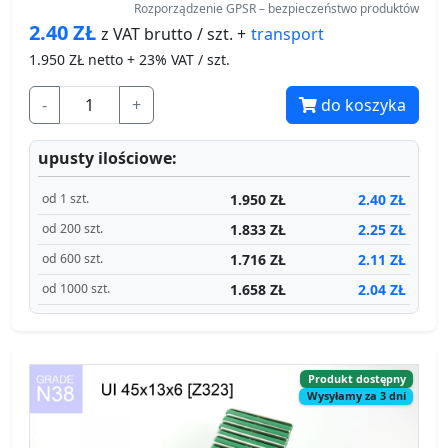
Rozporządzenie GPSR – bezpieczeństwo produktów
2.40
ZŁ
transport
z VAT brutto / szt. +
1.950
ZŁ netto + 23% VAT / szt.
-
+
do koszyka
upusty ilościowe:
1.950 ZŁ
2.40 ZŁ
od 1 szt.
1.833 ZŁ
2.25 ZŁ
od 200 szt.
1.716 ZŁ
2.11 ZŁ
od 600 szt.
1.658 ZŁ
2.04 ZŁ
od 1000 szt.
Produkt dostępny
Wysyłamy za 3 dni