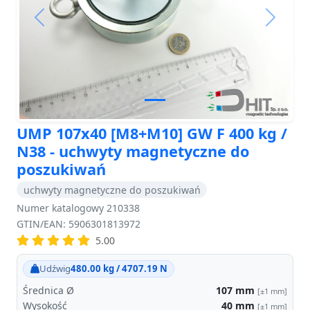
Previous
Next
UMP 107x40 [M8+M10] GW F 400 kg /
N38 - uchwyty magnetyczne do
poszukiwań
uchwyty magnetyczne do poszukiwań
Numer katalogowy 210338
GTIN/EAN: 5906301813972
5.00
Udźwig
480.00 kg / 4707.19 N
Średnica Ø
107
mm
[±1 mm]
Wysokość
40
mm
[±1 mm]