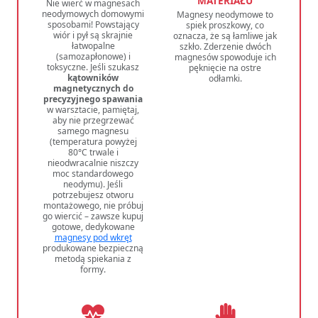
MATERIAŁU
Nie wierć w magnesach
neodymowych domowymi
Magnesy neodymowe to
sposobami! Powstający
spiek proszkowy, co
wiór i pył są skrajnie
oznacza, że są łamliwe jak
łatwopalne
szkło. Zderzenie dwóch
(samozapłonowe) i
magnesów spowoduje ich
toksyczne. Jeśli szukasz
pęknięcie na ostre
kątowników
odłamki.
magnetycznych do
precyzyjnego spawania
w warsztacie, pamiętaj,
aby nie przegrzewać
samego magnesu
(temperatura powyżej
80°C trwale i
nieodwracalnie niszczy
moc standardowego
neodymu). Jeśli
potrzebujesz otworu
montażowego, nie próbuj
go wiercić – zawsze kupuj
gotowe, dedykowane
magnesy pod wkręt
produkowane bezpieczną
metodą spiekania z
formy.