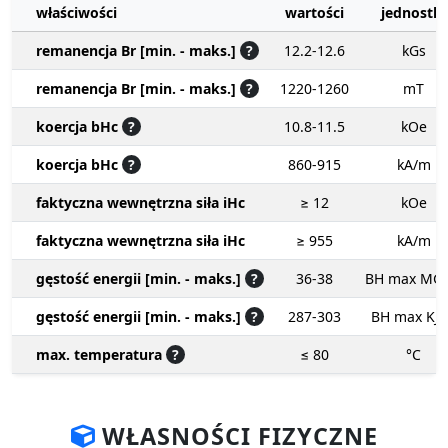
właściwości
wartości
jednostki
remanencja Br [min. - maks.]
?
12.2-12.6
kGs
remanencja Br [min. - maks.]
?
1220-1260
mT
koercja bHc
?
10.8-11.5
kOe
koercja bHc
?
860-915
kA/m
faktyczna wewnętrzna siła iHc
≥ 12
kOe
faktyczna wewnętrzna siła iHc
≥ 955
kA/m
gęstość energii [min. - maks.]
?
36-38
BH max MG
gęstość energii [min. - maks.]
?
287-303
BH max KJ
max. temperatura
?
≤ 80
°C
WŁASNOŚCI FIZYCZNE