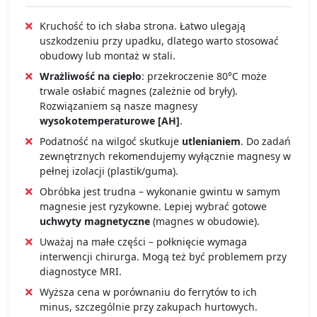
Kruchość to ich słaba strona. Łatwo ulegają
uszkodzeniu przy upadku, dlatego warto stosować
obudowy lub montaż w stali.
Wrażliwość na ciepło
: przekroczenie 80°C może
trwale osłabić magnes (zależnie od bryły).
Rozwiązaniem są nasze magnesy
wysokotemperaturowe [AH]
.
Podatność na wilgoć skutkuje
utlenianiem
. Do zadań
zewnętrznych rekomendujemy wyłącznie magnesy w
pełnej izolacji (plastik/guma).
Obróbka jest trudna – wykonanie gwintu w samym
magnesie jest ryzykowne. Lepiej wybrać gotowe
uchwyty magnetyczne
(magnes w obudowie).
Uważaj na małe części – połknięcie wymaga
interwencji chirurga. Mogą też być problemem przy
diagnostyce MRI.
Wyższa cena w porównaniu do ferrytów to ich
minus, szczególnie przy zakupach hurtowych.