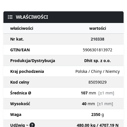
WŁAŚCIWOŚCI
właściwości
wartości
Nr kat.
210338
GTIN/EAN
5906301813972
Produkcja/Dystrybucja
Dhit sp. z o.o.
Kraj pochodzenia
Polska / Chiny / Niemcy
Kod celny
85059029
Średnica Ø
107
mm
[±1 mm]
Wysokość
40
mm
[±1 mm]
Waga
2350
g
Udźwig ~
?
480.00 kg / 4707.19 N