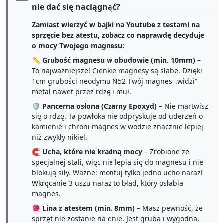
nie dać się naciągnąć?
Zamiast wierzyć w bajki na Youtube z testami na
sprzęcie bez atestu, zobacz co naprawdę decyduje
o mocy Twojego magnesu:
📏
Grubość magnesu w obudowie (min. 10mm)
–
To najważniejsze! Cienkie magnesy są słabe. Dzięki
1cm grubości neodymu N52 Twój magnes „widzi”
metal nawet przez rdzę i muł.
🛡️
Pancerna osłona (Czarny Epoxyd)
– Nie martwisz
się o rdzę. Ta powłoka nie odpryskuje od uderzeń o
kamienie i chroni magnes w wodzie znacznie lepiej
niż zwykły nikiel.
🧲
Ucha, które nie kradną mocy
– Zrobione ze
specjalnej stali, więc nie lepią się do magnesu i nie
blokują siły. Ważne: montuj tylko jedno ucho naraz!
Wkręcanie 3 uszu naraz to błąd, który osłabia
magnes.
🧶
Lina z atestem (min. 8mm)
– Masz pewność, że
sprzęt nie zostanie na dnie. Jest gruba i wygodna,