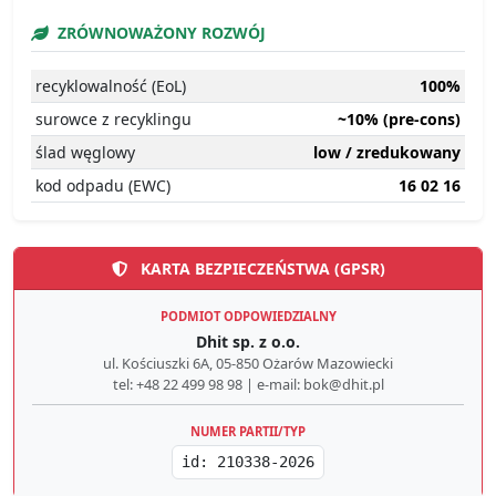
ZRÓWNOWAŻONY ROZWÓJ
recyklowalność (EoL)
100%
surowce z recyklingu
~10% (pre-cons)
ślad węglowy
low / zredukowany
kod odpadu (EWC)
16 02 16
KARTA BEZPIECZEŃSTWA (GPSR)
PODMIOT ODPOWIEDZIALNY
Dhit sp. z o.o.
ul. Kościuszki 6A, 05-850 Ożarów Mazowiecki
tel: +48 22 499 98 98 | e-mail: bok@dhit.pl
NUMER PARTII/TYP
id: 210338-2026