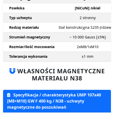
Powłoka
[NiCuNi] nikiel
Typ uchwytu
2
stronny
Rodzaj materiału
Stal konstrukcyjna S235 (rdzewn
Strumień magnetyczny
~ 10 000
Gauss [±5%]
Rozmiar/ilość mocowania
2xM8/1xM10
Tolerancja wykonania
±1
mm
WŁASNOŚCI MAGNETYCZNE
MATERIAŁU N38
Specyfikacja / charakterystyka UMP 107x40
[M8+M10] GW F 400 kg / N38 - uchwyty
magnetyczne do poszukiwań