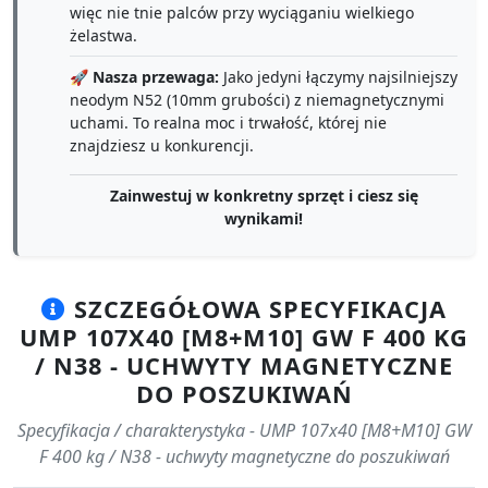
więc nie tnie palców przy wyciąganiu wielkiego
żelastwa.
🚀
Nasza przewaga:
Jako jedyni łączymy najsilniejszy
neodym N52 (10mm grubości) z niemagnetycznymi
uchami. To realna moc i trwałość, której nie
znajdziesz u konkurencji.
Zainwestuj w konkretny sprzęt i ciesz się
wynikami!
SZCZEGÓŁOWA SPECYFIKACJA
UMP 107X40 [M8+M10] GW F 400 KG
/ N38 - UCHWYTY MAGNETYCZNE
DO POSZUKIWAŃ
Specyfikacja / charakterystyka - UMP 107x40 [M8+M10] GW
F 400 kg / N38 - uchwyty magnetyczne do poszukiwań