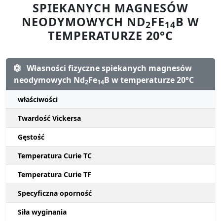
SPIEKANYCH MAGNESÓW
NEODYMOWYCH ND
FE
B W
2
14
TEMPERATURZE 20°C
Własności fizyczne spiekanych magnesów
neodymowych Nd
Fe
B w temperaturze 20°C
2
14
właściwości
Twardość Vickersa
Gęstość
Temperatura Curie TC
Temperatura Curie TF
Specyficzna oporność
Siła wyginania