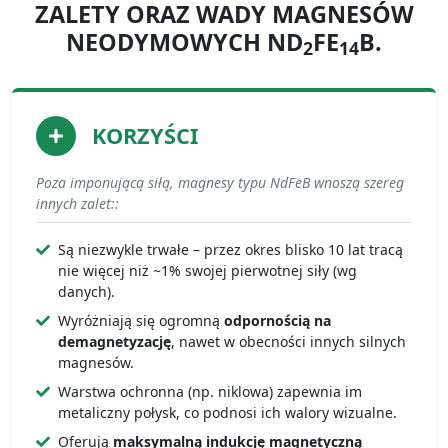
ZALETY ORAZ WADY MAGNESÓW
NEODYMOWYCH ND
FE
B.
2
14
KORZYŚCI
Poza imponującą siłą, magnesy typu NdFeB wnoszą szereg
innych zalet::
Są niezwykle trwałe – przez okres blisko 10 lat tracą
nie więcej niż ~1% swojej pierwotnej siły (wg
danych).
Wyróżniają się ogromną
odpornością na
demagnetyzację
, nawet w obecności innych silnych
magnesów.
Warstwa ochronna (np. niklowa) zapewnia im
metaliczny połysk, co podnosi ich walory wizualne.
Oferują
maksymalną indukcję magnetyczną