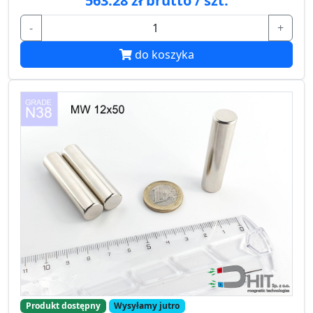
563.28 zł brutto / szt.
-
+
do koszyka
Produkt dostępny
Wysyłamy jutro