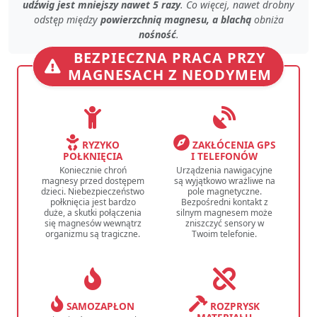
udźwig jest mniejszy nawet 5 razy
. Co więcej, nawet
drobny
odstęp
między
powierzchnią magnesu, a blachą
obniża
nośność
.
BEZPIECZNA PRACA PRZY
MAGNESACH Z NEODYMEM
RYZYKO
ZAKŁÓCENIA GPS
POŁKNIĘCIA
I TELEFONÓW
Koniecznie chroń
Urządzenia nawigacyjne
magnesy przed dostępem
są wyjątkowo wrażliwe na
dzieci. Niebezpieczeństwo
pole magnetyczne.
połknięcia jest bardzo
Bezpośredni kontakt z
duże, a skutki połączenia
silnym magnesem może
się magnesów wewnątrz
zniszczyć sensory w
organizmu są tragiczne.
Twoim telefonie.
SAMOZAPŁON
ROZPRYSK