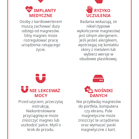
IMPLANTY
RYZYKO
MEDYCZNE
UCZULENIA
Osoby z kardiowerterem
Badania wskazują, że
muszą zachować duży
nikiel (typowe
odstęp od magnesów.
wykończenie magnesów)
Silny magnes może
jest silnym alergenem.
rozregulować pracę
Jeśli jesteś alergikiem,
urządzenia ratującego
wystrzegaj się kontaktu
życie.
skóry z metalem lub
wybierz wersje w
obudowie plastikowej.
NIE LEKCEWAŻ
NOŚNIKI
MOCY
DANYCH
Przed użyciem, przeczytaj
Nie przykładaj magnesów
instrukcję.
do portfela, komputera
Niekontrolowane
czy ekranu. Pole
przyciągnięcie może
magnetyczne może
zniszczyć magnes lub
zniszczyć te urządzenia
uszkodzić palce. Myśl o
oraz wymazać paski
krok do przodu.
magnetyczne z kart.