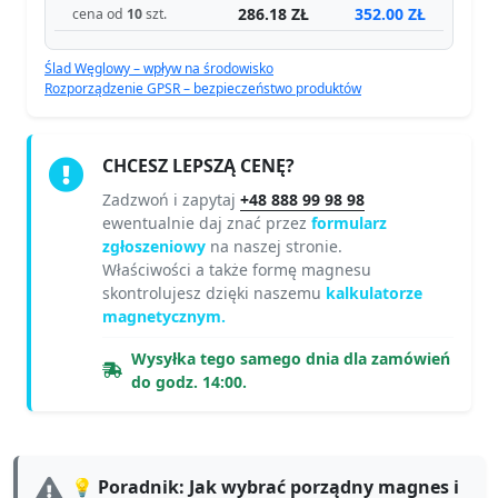
286.18 ZŁ
352.00 ZŁ
cena od
10
szt.
Ślad Węglowy – wpływ na środowisko
Rozporządzenie GPSR – bezpieczeństwo produktów
CHCESZ LEPSZĄ CENĘ?
Zadzwoń i zapytaj
+48 888 99 98 98
ewentualnie daj znać przez
formularz
zgłoszeniowy
na naszej stronie.
Właściwości a także formę magnesu
skontrolujesz dzięki naszemu
kalkulatorze
magnetycznym.
Wysyłka tego samego dnia dla zamówień
do godz. 14:00.
💡 Poradnik: Jak wybrać porządny magnes i