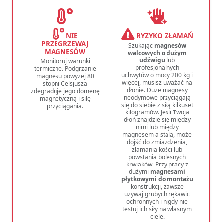
NIE
RYZYKO ZŁAMAŃ
PRZEGRZEWAJ
Szukając
magnesów
MAGNESÓW
walcowych o dużym
udźwigu
lub
Monitoruj warunki
profesjonalnych
termiczne. Podgrzanie
uchwytów o mocy 200 kg i
magnesu powyżej 80
więcej, musisz uważać na
stopni Celsjusza
dłonie. Duże magnesy
zdegraduje jego domenę
neodymowe przyciągają
magnetyczną i siłę
się do siebie z siłą kilkuset
przyciągania.
kilogramów. Jeśli Twoja
dłoń znajdzie się między
nimi lub między
magnesem a stalą, może
dojść do zmiażdżenia,
złamania kości lub
powstania bolesnych
krwiaków. Przy pracy z
dużymi
magnesami
płytkowymi do montażu
konstrukcji, zawsze
używaj grubych rękawic
ochronnych i nigdy nie
testuj ich siły na własnym
ciele.