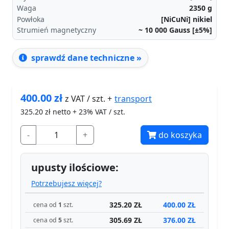
Waga
2350
g
Powłoka
[NiCuNi] nikiel
Strumień magnetyczny
~ 10 000
Gauss [±5%]
sprawdź dane techniczne »
400.00
zł
transport
z VAT / szt. +
325.20
zł netto + 23% VAT / szt.
-
+
do koszyka
upusty ilościowe:
Potrzebujesz więcej?
325.20 ZŁ
400.00 ZŁ
cena od
1
szt.
305.69 ZŁ
376.00 ZŁ
cena od
5
szt.