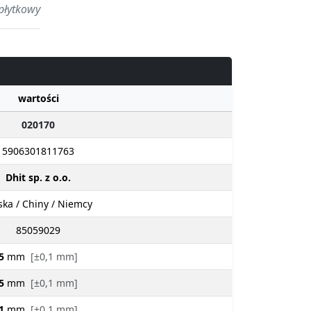
płytkowy
wartości
020170
5906301811763
Dhit sp. z o.o.
ska / Chiny / Niemcy
85059029
5
mm
[±0,1 mm]
5
mm
[±0,1 mm]
1
mm
[±0,1 mm]