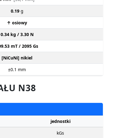
0.19
g
↑ osiowy
0.34 kg / 3.30 N
09.53 mT / 2095 Gs
[NiCuNi] nikiel
±0.1
mm
AŁU N38
jednostki
kGs