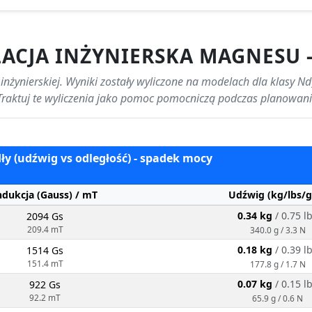
ACJA INŻYNIERSKA MAGNESU 
inżynierskiej. Wyniki zostały wyliczone na modelach dla klasy Nd
. Traktuj te wyliczenia jako pomoc pomocniczą podczas planowan
ły (udźwig vs odległość) - spadek mocy
ndukcja (Gauss) / mT
Udźwig (kg/lbs/g
0.34 kg
/ 0.75 l
2094 Gs
209.4 mT
340.0 g / 3.3 N
0.18 kg
/ 0.39 l
1514 Gs
151.4 mT
177.8 g / 1.7 N
0.07 kg
/ 0.15 l
922 Gs
92.2 mT
65.9 g / 0.6 N