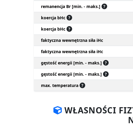
remanencja Br [min. - maks.]
?
koercja bHc
?
koercja bHc
?
faktyczna wewnętrzna siła iHc
faktyczna wewnętrzna siła iHc
gęstość energii [min. - maks.]
?
gęstość energii [min. - maks.]
?
max. temperatura
?
WŁASNOŚCI FI