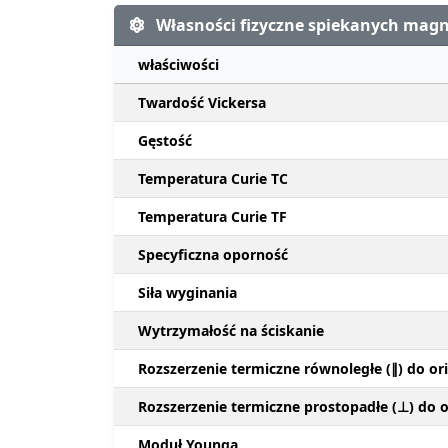
Własności fizyczne spiekanych ma
właściwości
Twardość Vickersa
Gęstość
Temperatura Curie TC
Temperatura Curie TF
Specyficzna oporność
Siła wyginania
Wytrzymałość na ściskanie
Rozszerzenie termiczne równoległe (∥) do ori
Rozszerzenie termiczne prostopadłe (⊥) do or
Moduł Younga