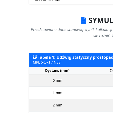
SYMUL
Przedstawione dane stanowią wynik kalkulacji 
się różnić
Tabela 1: Udźwig statyczny prostopad
MPL 5x5x1 / N38
Dystans (mm)
I
0 mm
1 mm
2 mm