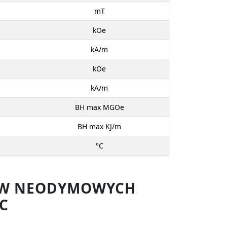
mT
kOe
kA/m
kOe
kA/m
BH max MGOe
BH max KJ/m
°C
SÓW NEODYMOWYCH
C