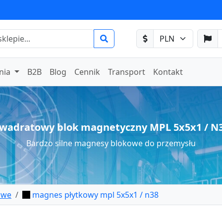
nia
B2B
Blog
Cennik
Transport
Kontakt
wadratowy blok magnetyczny MPL 5x5x1 / N
Bardzo silne magnesy blokowe do przemysłu
owe
magnes płytkowy mpl 5x5x1 / n38
ytkowy