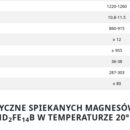
1220-1260
10.8-11.5
860-915
≥ 12
≥ 955
36-38
287-303
≤ 80
ZYCZNE SPIEKANYCH MAGNE
ND
FE
B W TEMPERATURZE 20°
2
14