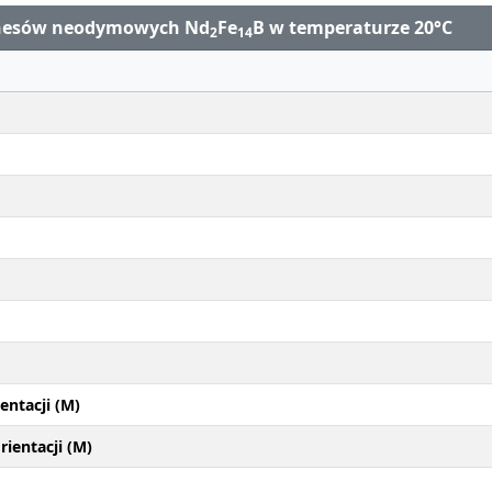
gnesów neodymowych Nd
Fe
B w temperaturze 20°C
2
14
entacji (M)
ientacji (M)