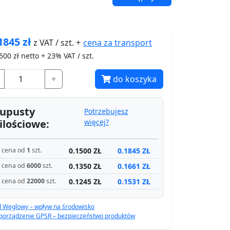
1845
zł
cena za
transport
z VAT / szt. +
500
zł netto + 23% VAT / szt.
+
do koszyka
upusty
Potrzebujesz
ilościowe:
więcej?
0.1500 ZŁ
0.1845 ZŁ
cena od
1
szt.
0.1350 ZŁ
0.1661 ZŁ
cena od
6000
szt.
0.1245 ZŁ
0.1531 ZŁ
cena od
22000
szt.
d Węglowy – wpływ na środowisko
porządzenie GPSR – bezpieczeństwo produktów