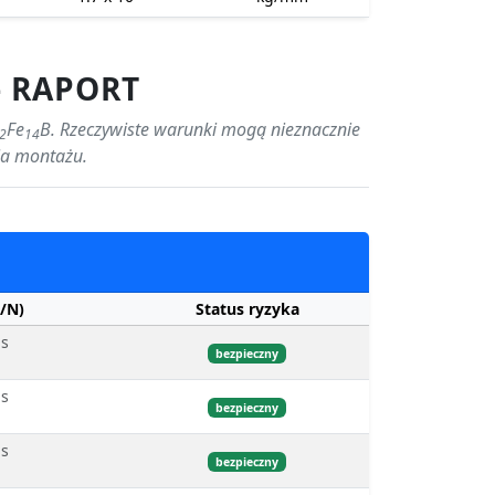
- RAPORT
Fe
B. Rzeczywiste warunki mogą nieznacznie
2
14
ia montażu.
/N)
Status ryzyka
bs
bezpieczny
bs
bezpieczny
bs
bezpieczny