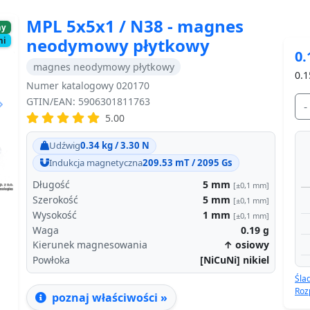
MPL 5x5x1 / N38 - magnes
ny
neodymowy płytkowy
ni
0.
magnes neodymowy płytkowy
0.1
Numer katalogowy 020170
GTIN/EAN: 5906301811763
-
5.00
Next
Udźwig
0.34 kg / 3.30 N
Indukcja magnetyczna
209.53 mT / 2095 Gs
Długość
5
mm
[±0,1 mm]
Szerokość
5
mm
[±0,1 mm]
Wysokość
1
mm
[±0,1 mm]
Waga
0.19
g
Kierunek magnesowania
↑ osiowy
Powłoka
[NiCuNi] nikiel
Śla
Roz
poznaj właściwości »