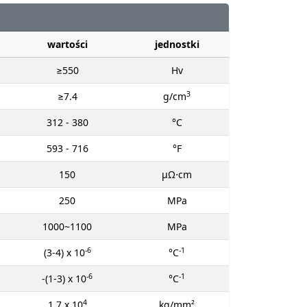
wartości
jednostki
≥550
Hv
3
≥7.4
g/cm
312 - 380
°C
593 - 716
°F
150
μΩ⋅cm
250
MPa
1000~1100
MPa
-6
-1
(3-4) x 10
°C
-6
-1
-(1-3) x 10
°C
4
1.7 x 10
kg/mm²