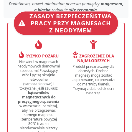
Dodatkowo, nawet
minimalna przerwa
pomiędzy
magnesem,
a blachą
redukuje
siłę trzymania
.
ZASADY BEZPIECZEŃSTWA
PRACY PRZY MAGNESACH
Z NEODYMEM
RYZYKO POŻARU
ZAGROŻENIE DLA
NAJMŁODSZYCH
Nie wierć w magnesach
neodymowych domowymi
Produkt przeznaczony dla
sposobami! Powstający
dorosłych. Drobne
wiór i pył są skrajnie
magnesy mogą zostać
łatwopalne
aspirrowane, co prowadzi
(samozapłonowe) i
do martwicy tkanek.
toksyczne. Jeśli szukasz
Trzymaj z dala od dzieci i
kątowników
zwierząt.
magnetycznych do
precyzyjnego spawania
w warsztacie, pamiętaj,
aby nie przegrzewać
samego magnesu
(temperatura powyżej
80°C trwale i
nieodwracalnie niszczy