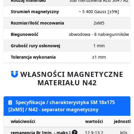
Rodzaj materiału
Stal nierdzewna AISI 304 / A2
Strumień magnetyczny
~ 5 400
Gauss [±5%]
Rozmiar/ilość mocowania
2xM5
Biegunowość
obwodowa - 8 nabiegunników
Grubość rury osłonowej
1
mm
Tolerancja wykonania
±1
mm
WŁASNOŚCI MAGNETYCZNE
MATERIAŁU N42
Specyfikacja / charakterystyka SM 18x175
[2xM5] / N42 - separator magnetyczny
właściwości
wartości
jednostki
remanencja Br [min. - maks.]
?
12.9-13.2
kGs