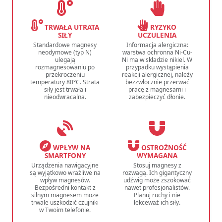
TRWAŁA UTRATA
RYZYKO
SIŁY
UCZULENIA
Standardowe magnesy
Informacja alergiczna:
neodymowe (typ N)
warstwa ochronna Ni-Cu-
ulegają
Ni ma w składzie nikiel. W
rozmagnesowaniu po
przypadku wystąpienia
przekroczeniu
reakcji alergicznej, należy
temperatury 80°C. Strata
bezzwłocznie przerwać
siły jest trwała i
pracę z magnesami i
nieodwracalna.
zabezpieczyć dłonie.
WPŁYW NA
OSTROŻNOŚĆ
SMARTFONY
WYMAGANA
Urządzenia nawigacyjne
Stosuj magnesy z
są wyjątkowo wrażliwe na
rozwagą. Ich gigantyczny
wpływ magnesów.
udźwig może zszokować
Bezpośredni kontakt z
nawet profesjonalistów.
silnym magnesem może
Planuj ruchy i nie
trwale uszkodzić czujniki
lekceważ ich siły.
w Twoim telefonie.