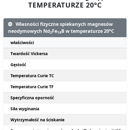
TEMPERATURZE 20°C
Własności fizyczne spiekanych magnesów
neodymowych Nd
Fe
B w temperaturze 20°C
2
14
właściwości
Twardość Vickersa
Gęstość
Temperatura Curie TC
Temperatura Curie TF
Specyficzna oporność
Siła wyginania
Wytrzymałość na ściskanie