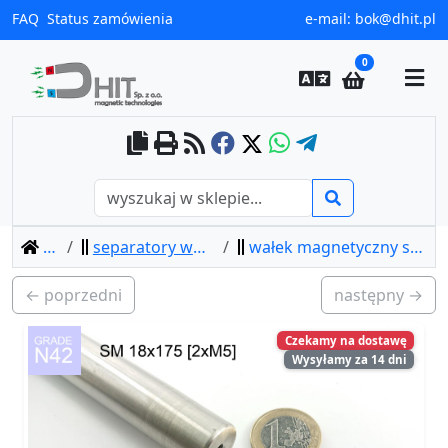
FAQ
Status zamówienia
e-mail:
bok@dhit.pl
0
home
separatory wałki magnetyczne
wałek magnetyczny sm 18x175 [2xm5] / n42
← poprzedni
następny →
Czekamy na dostawę
Wysyłamy za 14 dni