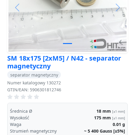
Previous
Next
SM 18x175 [2xM5] / N42 - separator
magnetyczny
separator magnetyczny
Numer katalogowy 130272
GTIN/EAN: 5906301812746
Średnica Ø
18
mm
[±1 mm]
Wysokość
175
mm
[±1 mm]
Waga
0.01
g
Strumień magnetyczny
~ 5 400
Gauss [±5%]