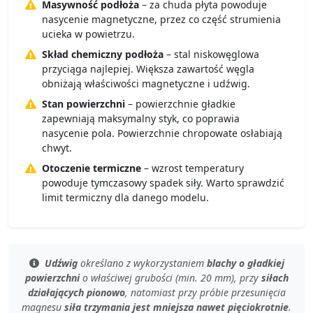
Masywność podłoża
– za chuda płyta powoduje
nasycenie magnetyczne, przez co część strumienia
ucieka w powietrzu.
Skład chemiczny podłoża
– stal niskowęglowa
przyciąga najlepiej. Większa zawartość węgla
obniżają właściwości magnetyczne i udźwig.
Stan powierzchni
– powierzchnie gładkie
zapewniają maksymalny styk, co poprawia
nasycenie pola. Powierzchnie chropowate osłabiają
chwyt.
Otoczenie termiczne
– wzrost temperatury
powoduje tymczasowy spadek siły. Warto sprawdzić
limit termiczny dla danego modelu.
Udźwig
określano z wykorzystaniem
blachy o gładkiej
powierzchni
o
właściwej grubości (min. 20 mm)
, przy
siłach
działających pionowo
, natomiast przy
próbie przesunięcia
magnesu
siła trzymania jest mniejsza nawet pięciokrotnie
.