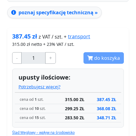
poznaj specyfikację techniczną »
387.45
zł
transport
z VAT / szt. +
315.00
zł netto + 23% VAT / szt.
-
+
do koszyka
upusty ilościowe:
Potrzebujesz więcej?
315.00 ZŁ
387.45 ZŁ
cena od
1
szt.
299.25 ZŁ
368.08 ZŁ
cena od
10
szt.
283.50 ZŁ
348.71 ZŁ
cena od
15
szt.
Ślad Węglowy – wpływ na środowisko