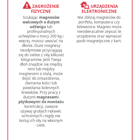
ZAGROŻENIE
URZĄDZENIA
FIZYCZNE
ELEKTRONICZNE
Szukając
magnesów
Nie zbliżaj magnesów do
walcowych o dużym
portfela, komputera czy
udźwigu
lub
telewizora. Magnes może
profesjonalnych
nieodwracalnie zepsuć te
uchwytów o mocy 200 kg i
urządzenia oraz wymazać
więcej, musisz uważać na
paski magnetyczne z kart.
dłonie. Duże magnesy
neodymowe przyciągają
się do siebie z siłą kilkuset
kilogramów. Jeśli Twoja
dłoń znajdzie się między
nimi lub między
magnesem a stalą, może
dojść do zmiażdżenia,
złamania kości lub
powstania bolesnych
krwiaków. Przy pracy z
dużymi
magnesami
płytkowymi do montażu
konstrukcji, zawsze
używaj grubych rękawic
ochronnych i nigdy nie
testuj ich siły na własnym
ciele.