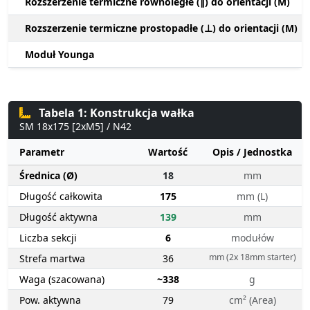
Rozszerzenie termiczne równoległe (∥) do orientacji (M)
Rozszerzenie termiczne prostopadłe (⊥) do orientacji (M)
Moduł Younga
Tabela 1: Konstrukcja wałka
SM 18x175 [2xM5] / N42
Parametr
Wartość
Opis / Jednostka
Średnica (Ø)
18
mm
Długość całkowita
175
mm (L)
Długość aktywna
139
mm
Liczba sekcji
6
modułów
mm (2x 18mm starter)
Strefa martwa
36
Waga (szacowana)
~338
g
Pow. aktywna
79
cm² (Area)