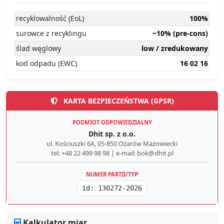
recyklowalność (EoL)
100%
surowce z recyklingu
~10% (pre-cons)
ślad węglowy
low / zredukowany
kod odpadu (EWC)
16 02 16
KARTA BEZPIECZEŃSTWA (GPSR)
PODMIOT ODPOWIEDZIALNY
Dhit sp. z o.o.
ul. Kościuszki 6A, 05-850 Ożarów Mazowiecki
tel: +48 22 499 98 98 | e-mail: bok@dhit.pl
NUMER PARTII/TYP
id: 130272-2026
Kalkulator miar