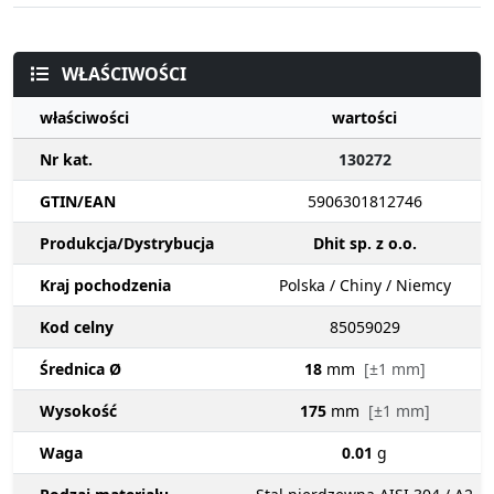
WŁAŚCIWOŚCI
właściwości
wartości
Nr kat.
130272
GTIN/EAN
5906301812746
Produkcja/Dystrybucja
Dhit sp. z o.o.
Kraj pochodzenia
Polska / Chiny / Niemcy
Kod celny
85059029
Średnica Ø
18
mm
[±1 mm]
Wysokość
175
mm
[±1 mm]
Waga
0.01
g