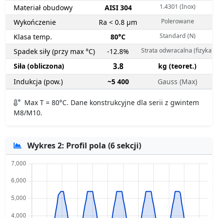
1.4301 (Inox)
Materiał obudowy
AISI 304
Polerowane
Wykończenie
Ra < 0.8 µm
Standard (N)
Klasa temp.
80°C
Strata odwracalna (fizyka)
Spadek siły (przy max °C)
-12.8%
Siła (obliczona)
3.8
kg (teoret.)
Indukcja (pow.)
~5 400
Gauss (Max)
Max T = 80°C. Dane konstrukcyjne dla serii z gwintem
M8/M10.
Wykres 2: Profil pola (6 sekcji)