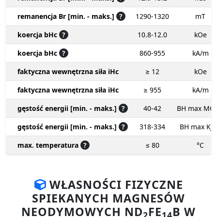
remanencja Br [min. - maks.]
?
1290-1320
mT
koercja bHc
?
10.8-12.0
kOe
koercja bHc
?
860-955
kA/m
faktyczna wewnętrzna siła iHc
≥ 12
kOe
faktyczna wewnętrzna siła iHc
≥ 955
kA/m
gęstość energii [min. - maks.]
?
40-42
BH max MG
gęstość energii [min. - maks.]
?
318-334
BH max KJ
max. temperatura
?
≤ 80
°C
WŁASNOŚCI FIZYCZNE
SPIEKANYCH MAGNESÓW
NEODYMOWYCH ND
FE
B W
2
14