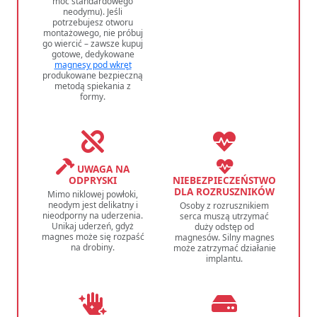
moc standardowego
neodymu). Jeśli
potrzebujesz otworu
montażowego, nie próbuj
go wiercić – zawsze kupuj
gotowe, dedykowane
magnesy pod wkręt
produkowane bezpieczną
metodą spiekania z
formy.
UWAGA NA
ODPRYSKI
NIEBEZPIECZEŃSTWO
DLA ROZRUSZNIKÓW
Mimo niklowej powłoki,
neodym jest delikatny i
Osoby z rozrusznikiem
nieodporny na uderzenia.
serca muszą utrzymać
Unikaj uderzeń, gdyż
duży odstęp od
magnes może się rozpaść
magnesów. Silny magnes
na drobiny.
może zatrzymać działanie
implantu.