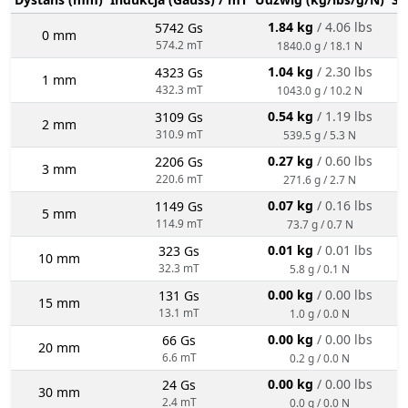
1.84 kg
/ 4.06 lbs
5742 Gs
0 mm
574.2 mT
1840.0 g / 18.1 N
1.04 kg
/ 2.30 lbs
4323 Gs
1 mm
432.3 mT
1043.0 g / 10.2 N
0.54 kg
/ 1.19 lbs
3109 Gs
2 mm
310.9 mT
539.5 g / 5.3 N
0.27 kg
/ 0.60 lbs
2206 Gs
3 mm
220.6 mT
271.6 g / 2.7 N
0.07 kg
/ 0.16 lbs
1149 Gs
5 mm
114.9 mT
73.7 g / 0.7 N
0.01 kg
/ 0.01 lbs
323 Gs
10 mm
32.3 mT
5.8 g / 0.1 N
0.00 kg
/ 0.00 lbs
131 Gs
15 mm
13.1 mT
1.0 g / 0.0 N
0.00 kg
/ 0.00 lbs
66 Gs
20 mm
6.6 mT
0.2 g / 0.0 N
0.00 kg
/ 0.00 lbs
24 Gs
30 mm
2.4 mT
0.0 g / 0.0 N