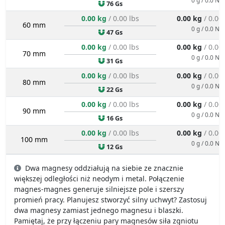
76 Gs
0.00 kg
/ 0.00 lbs
0.00 kg
/ 0.00
60 mm
0 g / 0.0 N
47 Gs
0.00 kg
/ 0.00 lbs
0.00 kg
/ 0.00
70 mm
0 g / 0.0 N
31 Gs
0.00 kg
/ 0.00 lbs
0.00 kg
/ 0.00
80 mm
0 g / 0.0 N
22 Gs
0.00 kg
/ 0.00 lbs
0.00 kg
/ 0.00
90 mm
0 g / 0.0 N
16 Gs
0.00 kg
/ 0.00 lbs
0.00 kg
/ 0.00
100 mm
0 g / 0.0 N
12 Gs
Dwa magnesy oddziałują na siebie ze znacznie
większej odległości niż neodym i metal. Połączenie
magnes-magnes generuje silniejsze pole i szerszy
promień pracy. Planujesz stworzyć silny uchwyt? Zastosuj
dwa magnesy zamiast jednego magnesu i blaszki.
Pamiętaj, że przy łączeniu pary magnesów siła zgniotu