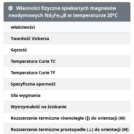
Własności fizyczne spiekanych magnesów
neodymowych Nd
Fe
B w temperaturze 20°C
2
14
właściwości
Twardość Vickersa
Gęstość
Temperatura Curie TC
Temperatura Curie TF
Specyficzna oporność
Siła wyginania
Wytrzymałość na ściskanie
Rozszerzenie termiczne równoległe (∥) do orientacji (M)
Rozszerzenie termiczne prostopadłe (⊥) do orientacji (M)