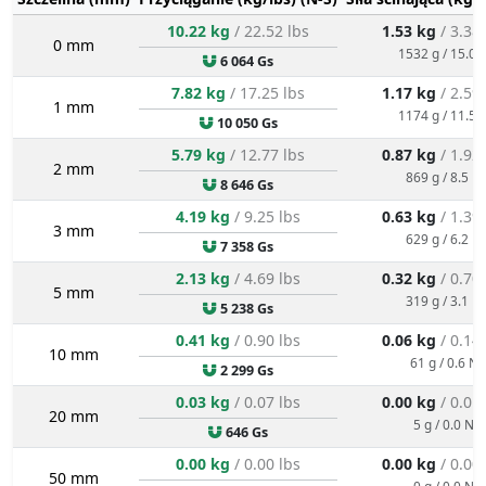
10.22 kg
/ 22.52 lbs
1.53 kg
/ 3.38
0 mm
1532 g / 15.0 
6 064 Gs
7.82 kg
/ 17.25 lbs
1.17 kg
/ 2.59
1 mm
1174 g / 11.5 
10 050 Gs
5.79 kg
/ 12.77 lbs
0.87 kg
/ 1.92
2 mm
869 g / 8.5 N
8 646 Gs
4.19 kg
/ 9.25 lbs
0.63 kg
/ 1.39
3 mm
629 g / 6.2 N
7 358 Gs
2.13 kg
/ 4.69 lbs
0.32 kg
/ 0.70
5 mm
319 g / 3.1 N
5 238 Gs
0.41 kg
/ 0.90 lbs
0.06 kg
/ 0.14
10 mm
61 g / 0.6 N
2 299 Gs
0.03 kg
/ 0.07 lbs
0.00 kg
/ 0.01
20 mm
5 g / 0.0 N
646 Gs
0.00 kg
/ 0.00 lbs
0.00 kg
/ 0.00
50 mm
0 g / 0.0 N