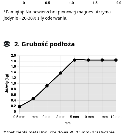
*Pamiętaj: Na powierzchni pionowej magnes utrzyma
jedynie ~20-30% siły oderwania.
2. Grubość podłoża
*Zbyt cienki metal (np. obudowa PC 0.5mm) drastycznie