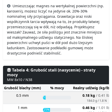
Umieszczając magnes na wertykalnej powierzchni (np.
karoserii), możesz liczyć na jedynie ok. 20%-30%
nominalnej siły przyciągania. Grawitacja oraz niski
współczynnik tarcia wpływają na to, że produkty łatwiej
przemieszczają się w dół, niż odpadają. Projektujesz
wieszak? Zauważ, że siła poślizgu jest znacznie mniejsza
od maksymalnego udźwigu statycznego. Na śliskiej
powierzchni uchwyt puści w dół pod dużo lżejszym
ładunkiem. Zastosowanie podkładki gumowej może
drastycznie podnieść stabilność.
Tabela 4: Grubość stali (nasycenie) - straty
mocy
MW 8x10 / N38
Grubość blachy (mm)
% mocy
Realny udźwig (kg/lbs
0.5 mm
0.18 kg
/ 0.41 lbs
10%
184.0 g / 1.8 N
1 mm
0.46 kg
/ 1.01 lbs
25%