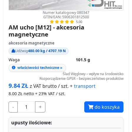
Numer katalogowy 080347
GTIN/EAN: 5906301812500
5.00
AM ucho [M12] - akcesoria
magnetyczne
akcesoria magnetyczne
Udźwig
480.00 kg / 4707.19 N
Waga
101.5 g
właściwości techniczne »
Ślad Węglowy – wpływ na środowisko
Rozporządzenie GPSR – bezpieczeństwo produktów
9.84
ZŁ
transport
z VAT brutto / szt. +
8.00
ZŁ netto + 23% VAT / szt.
-
+
do koszyka
upusty ilościowe: