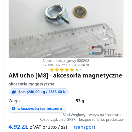
Numer katalogowy 080268
GTIN/EAN: 5906301812470
5.00
AM ucho [M8] - akcesoria magnetyczne
akcesoria magnetyczne
Udźwig
240.00 kg / 2353.60 N
Waga
53 g
właściwości techniczne »
Ślad Węglowy – wpływ na środowisko
Rozporządzenie GPSR – bezpieczeństwo produktów
4.92
ZŁ
transport
z VAT brutto / szt. +