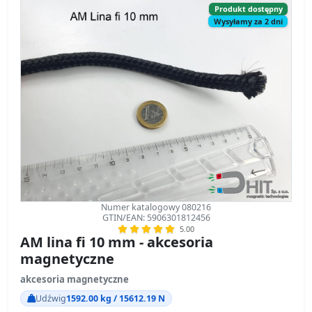
Produkt dostępny
Wysyłamy za 2 dni
Numer katalogowy 080216
GTIN/EAN: 5906301812456
5.00
AM lina fi 10 mm - akcesoria
magnetyczne
akcesoria magnetyczne
Udźwig
1592.00 kg / 15612.19 N