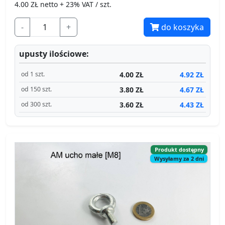
4.00
ZŁ netto + 23% VAT / szt.
-
+
do koszyka
upusty ilościowe:
4.00 ZŁ
4.92 ZŁ
od 1 szt.
3.80 ZŁ
4.67 ZŁ
od 150 szt.
3.60 ZŁ
4.43 ZŁ
od 300 szt.
Produkt dostępny
Wysyłamy za 2 dni