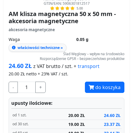
GTIN/EAN: 5906301812517
5.00
AM klisza magnetyczna 50 x 50 mm -
akcesoria magnetyczne
akcesoria magnetyczne
Waga
0.05 g
właściwości techniczne »
Ślad Węglowy – wpływ na środowisko
Rozporządzenie GPSR – bezpieczeństwo produktów
24.60
ZŁ
transport
z VAT brutto / szt. +
20.00
ZŁ netto + 23% VAT / szt.
-
+
do koszyka
upusty ilościowe:
20.00 ZŁ
24.60 ZŁ
od 1 szt.
19.00 ZŁ
23.37 ZŁ
od 30 szt.
od 60 szt.