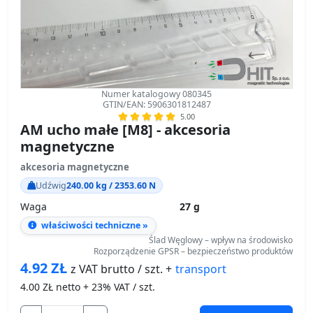
Numer katalogowy 080345
GTIN/EAN: 5906301812487
5.00
AM ucho małe [M8] - akcesoria
magnetyczne
akcesoria magnetyczne
Udźwig
240.00 kg / 2353.60 N
Waga
27 g
właściwości techniczne »
Ślad Węglowy – wpływ na środowisko
Rozporządzenie GPSR – bezpieczeństwo produktów
4.92
ZŁ
transport
z VAT brutto / szt. +
4.00
ZŁ netto + 23% VAT / szt.