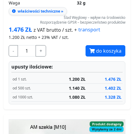
Waga
32 g
właściwości techniczne »
Ślad Węglowy – wpływ na środowisko
Rozporządzenie GPSR – bezpieczeństwo produktów
1.476
ZŁ
transport
z VAT brutto / szt. +
1.200
ZŁ netto + 23% VAT / szt.
-
+
do koszyka
upusty ilościowe:
1.200 ZŁ
1.476 ZŁ
od 1 szt.
1.140 ZŁ
1.402 ZŁ
od 500 szt.
1.080 ZŁ
1.328 ZŁ
od 1000 szt.
Produkt dostępny
Wysyłamy za 2 dni