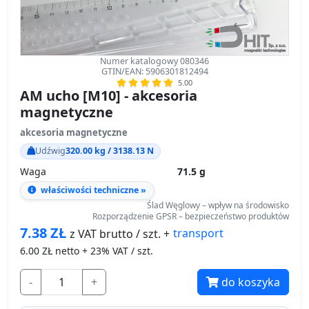
Numer katalogowy 080346
GTIN/EAN: 5906301812494
5.00
AM ucho [M10] - akcesoria
magnetyczne
akcesoria magnetyczne
Udźwig
320.00 kg / 3138.13 N
Waga
71.5 g
właściwości techniczne »
Ślad Węglowy – wpływ na środowisko
Rozporządzenie GPSR – bezpieczeństwo produktów
7.38
ZŁ
transport
z VAT brutto / szt. +
6.00
ZŁ netto + 23% VAT / szt.
-
+
do koszyka