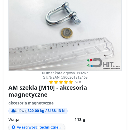
Numer katalogowy 080267
GTIN/EAN: 5906301812463
5.00
AM szekla [M10] - akcesoria
magnetyczne
akcesoria magnetyczne
Udźwig
320.00 kg / 3138.13 N
Waga
118 g
właściwości techniczne »