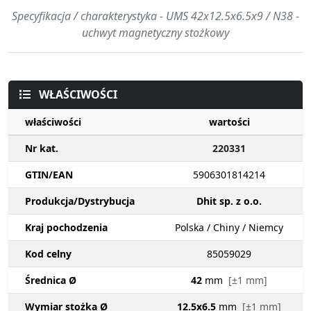
Specyfikacja / charakterystyka - UMS 42x12.5x6.5x9 / N38 -
uchwyt magnetyczny stożkowy
WŁAŚCIWOŚCI
właściwości
wartości
Nr kat.
220331
GTIN/EAN
5906301814214
Produkcja/Dystrybucja
Dhit sp. z o.o.
Kraj pochodzenia
Polska / Chiny / Niemcy
Kod celny
85059029
Średnica Ø
42
mm
[±1 mm]
Wymiar stożka Ø
12.5x6.5
mm
[±1 mm]