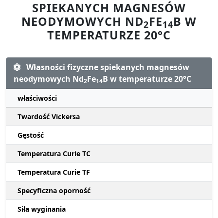
SPIEKANYCH MAGNESÓW
NEODYMOWYCH ND
FE
B W
2
14
TEMPERATURZE 20°C
Własności fizyczne spiekanych magnesów
neodymowych Nd
Fe
B w temperaturze 20°C
2
14
właściwości
Twardość Vickersa
Gęstość
Temperatura Curie TC
Temperatura Curie TF
Specyficzna oporność
Siła wyginania