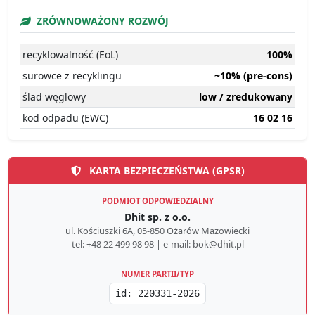
ZRÓWNOWAŻONY ROZWÓJ
recyklowalność (EoL)
100%
surowce z recyklingu
~10% (pre-cons)
ślad węglowy
low / zredukowany
kod odpadu (EWC)
16 02 16
KARTA BEZPIECZEŃSTWA (GPSR)
PODMIOT ODPOWIEDZIALNY
Dhit sp. z o.o.
ul. Kościuszki 6A, 05-850 Ożarów Mazowiecki
tel: +48 22 499 98 98 | e-mail: bok@dhit.pl
NUMER PARTII/TYP
id: 220331-2026