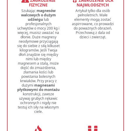
ZAGROŻENIE
ZAGROŻENIE DLA
FIZYCZNE
NAJMŁODSZYCH
Szukając
magnesów
Artykuł tylko dla osób
walcowych o dużym
pełnoletnich. Małe
udźwigu
lub
elementy mogą zostać
profesjonalnych
aspirrowane, co prowadzi
uchwytów o mocy 200 kg i
do poważnych obrażeń.
więcej, musisz uważać na
Przechowuj z dala od
dłonie. Duże magnesy
dzieci i zwierząt.
neodymowe przyciągają
się do siebie z siłą kilkuset
kilogramów. Jeśli Twoja
dłoń znajdzie się między
nimi lub między
magnesem a stalą, może
dojść do zmiażdżenia,
złamania kości lub
powstania bolesnych
krwiaków. Przy pracy z
dużymi
magnesami
płytkowymi do montażu
konstrukcji, zawsze
używaj grubych rękawic
ochronnych i nigdy nie
testuj ich siły na własnym
ciele.