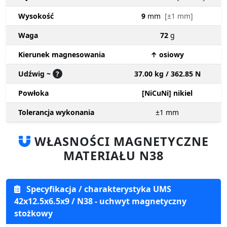
Wysokość
9
mm
[±1 mm]
Waga
72
g
Kierunek magnesowania
↑ osiowy
Udźwig ~
?
37.00 kg / 362.85 N
Powłoka
[NiCuNi] nikiel
Tolerancja wykonania
±1
mm
WŁASNOŚCI MAGNETYCZNE
MATERIAŁU N38
Specyfikacja / charakterystyka UMS
42x12.5x6.5x9 / N38 - uchwyt magnetyczny
stożkowy