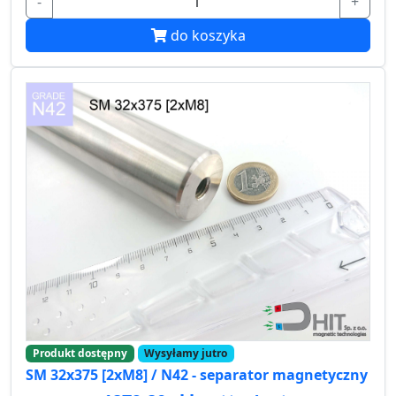
-
+
do koszyka
Produkt dostępny
Wysyłamy jutro
SM 32x375 [2xM8] / N42 - separator magnetyczny