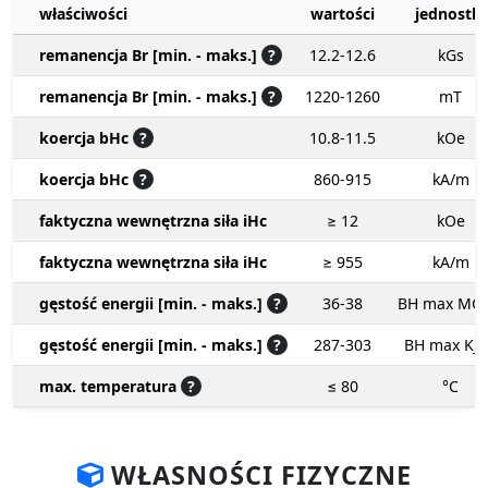
właściwości
wartości
jednostki
remanencja Br [min. - maks.]
?
12.2-12.6
kGs
remanencja Br [min. - maks.]
?
1220-1260
mT
koercja bHc
?
10.8-11.5
kOe
koercja bHc
?
860-915
kA/m
faktyczna wewnętrzna siła iHc
≥ 12
kOe
faktyczna wewnętrzna siła iHc
≥ 955
kA/m
gęstość energii [min. - maks.]
?
36-38
BH max MG
gęstość energii [min. - maks.]
?
287-303
BH max KJ
max. temperatura
?
≤ 80
°C
WŁASNOŚCI FIZYCZNE