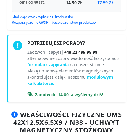
14.30 ZŁ
17.59 ZŁ
cena od
40
szt.
Ślad Węglowy – wpływ na środowisko
Rozporządzenie GPSR – bezpieczeństwo produktów
POTRZEBUJESZ PORADY?
Zadzwoń i zapytaj
+48 22 499 98 98
alternatywnie zostaw wiadomość korzystając z
formularz zapytania
na naszej stronie.
Masę i budowę elementów magnetycznych
skontrolujesz dzięki naszemu
modułowym
kalkulatorze.
Zamów do 14:00, a wyślemy dziś!
WŁAŚCIWOŚCI FIZYCZNE UMS
42X12.5X6.5X9 / N38 - UCHWYT
MAGNETYCZNY STOŻKOWY