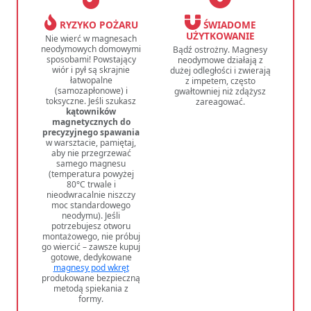
RYZYKO POŻARU
ŚWIADOME
UŻYTKOWANIE
Nie wierć w magnesach
neodymowych domowymi
Bądź ostrożny. Magnesy
sposobami! Powstający
neodymowe działają z
wiór i pył są skrajnie
dużej odległości i zwierają
łatwopalne
z impetem, często
(samozapłonowe) i
gwałtowniej niż zdążysz
toksyczne. Jeśli szukasz
zareagować.
kątowników
magnetycznych do
precyzyjnego spawania
w warsztacie, pamiętaj,
aby nie przegrzewać
samego magnesu
(temperatura powyżej
80°C trwale i
nieodwracalnie niszczy
moc standardowego
neodymu). Jeśli
potrzebujesz otworu
montażowego, nie próbuj
go wiercić – zawsze kupuj
gotowe, dedykowane
magnesy pod wkręt
produkowane bezpieczną
metodą spiekania z
formy.