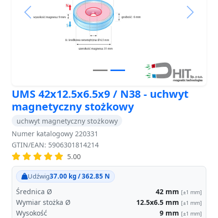
Previous
Next
UMS 42x12.5x6.5x9 / N38 - uchwyt
magnetyczny stożkowy
uchwyt magnetyczny stożkowy
Numer katalogowy 220331
GTIN/EAN: 5906301814214
5.00
Udźwig
37.00 kg / 362.85 N
Średnica Ø
42
mm
[±1 mm]
Wymiar stożka Ø
12.5x6.5
mm
[±1 mm]
Wysokość
9
mm
[±1 mm]