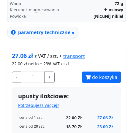
Waga
72
g
Kierunek magnesowania
↑ osiowy
Powłoka
[NiCuNi] nikiel
parametry techniczne »
27.06
zł
transport
z VAT / szt. +
22.00
zł netto + 23% VAT / szt.
-
+
do koszyka
upusty ilościowe:
Potrzebujesz więcej?
22.00 ZŁ
27.06 ZŁ
cena od
1
szt.
18.70 ZŁ
23.00 ZŁ
cena od
20
szt.