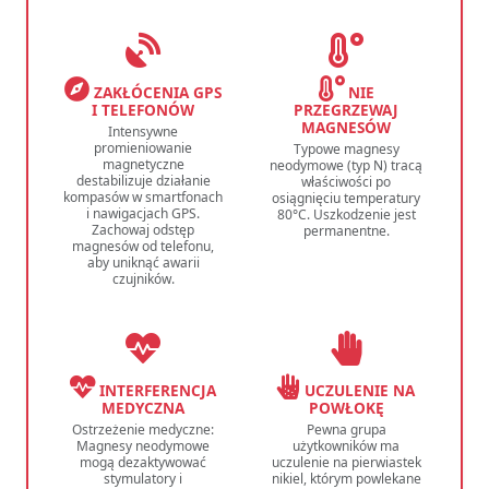
ZAKŁÓCENIA GPS
NIE
I TELEFONÓW
PRZEGRZEWAJ
MAGNESÓW
Intensywne
promieniowanie
Typowe magnesy
magnetyczne
neodymowe (typ N) tracą
destabilizuje działanie
właściwości po
kompasów w smartfonach
osiągnięciu temperatury
i nawigacjach GPS.
80°C. Uszkodzenie jest
Zachowaj odstęp
permanentne.
magnesów od telefonu,
aby uniknąć awarii
czujników.
INTERFERENCJA
UCZULENIE NA
MEDYCZNA
POWŁOKĘ
Ostrzeżenie medyczne:
Pewna grupa
Magnesy neodymowe
użytkowników ma
mogą dezaktywować
uczulenie na pierwiastek
stymulatory i
nikiel, którym powlekane