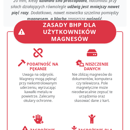
20 mm, kiedy
działała siła prostopadła
, natomiast przy
siłach działających równolegle
udźwig jest mniejszy nawet
pięć razy
. Dodatkowo, nawet
niewielka szczelina
pomiędzy
magnesem, a blachą
zmniejsza
nośność
.
ZASADY BHP DLA
UŻYTKOWNIKÓW
MAGNESÓW
PODATNOŚĆ NA
NISZCZENIE
PĘKANIE
DANYCH
Uwaga na odpryski.
Nie zbliżaj magnesów do
Magnesy mogą pęknąć
dokumentów, komputera
przy niekontrolowanym
czy telewizora. Pole
uderzeniu, wyrzucając
magnetyczne może
kawałki metalu w
nieodwracalnie zepsuć te
powietrze. Zalecamy
urządzenia oraz
okulary ochronne.
skasować dane z kart.