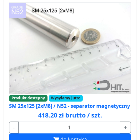
Produkt dostępny
Wysyłamy jutro
SM 25x125 [2xM8] / N52 - separator magnetyczny
418.20 zł brutto / szt.
-
+
do koszyka