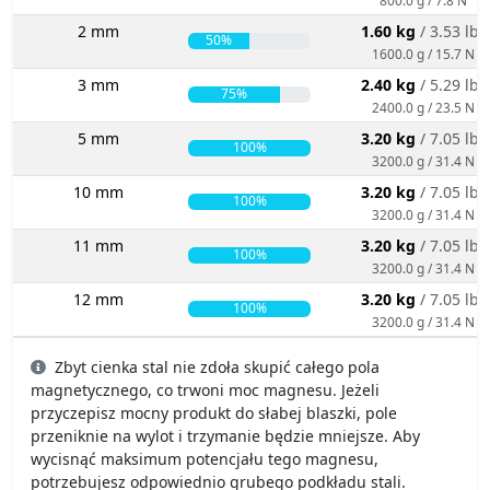
2 mm
1.60 kg
/ 3.53 lbs
50%
1600.0 g / 15.7 N
3 mm
2.40 kg
/ 5.29 lbs
75%
2400.0 g / 23.5 N
5 mm
3.20 kg
/ 7.05 lbs
100%
3200.0 g / 31.4 N
10 mm
3.20 kg
/ 7.05 lbs
100%
3200.0 g / 31.4 N
11 mm
3.20 kg
/ 7.05 lbs
100%
3200.0 g / 31.4 N
12 mm
3.20 kg
/ 7.05 lbs
100%
3200.0 g / 31.4 N
Zbyt cienka stal nie zdoła skupić całego pola
magnetycznego, co trwoni moc magnesu. Jeżeli
przyczepisz mocny produkt do słabej blaszki, pole
przeniknie na wylot i trzymanie będzie mniejsze. Aby
wycisnąć maksimum potencjału tego magnesu,
potrzebujesz odpowiednio grubego podkładu stali.