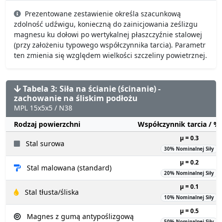
Prezentowane zestawienie określa szacunkową
zdolność udźwigu, konieczną do zainicjowania ześlizgu
magnesu ku dołowi po wertykalnej płaszczyźnie stalowej
(przy założeniu typowego współczynnika tarcia). Parametr
ten zmienia się względem wielkości szczeliny powietrznej.
Tabela 3: Siła na ścianie (ścinanie) -
zachowanie na śliskim podłożu
MPL 15x5x5 / N38
Rodzaj powierzchni
Współczynnik tarcia / 
µ = 0.3
Stal surowa
30% Nominalnej Siły
µ = 0.2
Stal malowana (standard)
20% Nominalnej Siły
µ = 0.1
Stal tłusta/śliska
10% Nominalnej Siły
µ = 0.5
Magnes z gumą antypoślizgową
50% Nominalnej Siły