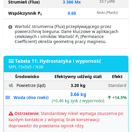
33.7 µWb
Strumień (Flux)
3 366 Mx
Niski (Płaski)
Współczynnik P
0.60
c
Wartość strumienia (Flux) przepływającego przez
powierzchnię bieguna. Dane kluczowe w aplikacjach
cewkowych i silników. Wartość P
(Permeance
c
Coefficient) określa geometrię pracy magnesu.
Tabela 11: Hydrostatyka i wyporność
MPL 15x5x5 / N38
Środowisko
Efektywny udźwig stali
Efekt
Powietrze (ląd)
3.20 kg
Standard
3.66 kg
Woda (dno rzeki)
+14.5%
(+0.46 kg zysk z wyporności)
Ostrzeżenie:
Standardowy nikiel wymaga osuszenia po
każdym kontakcie z wilgocią; brak konserwacji
doprowadzi do powstania ognisk rdzy.