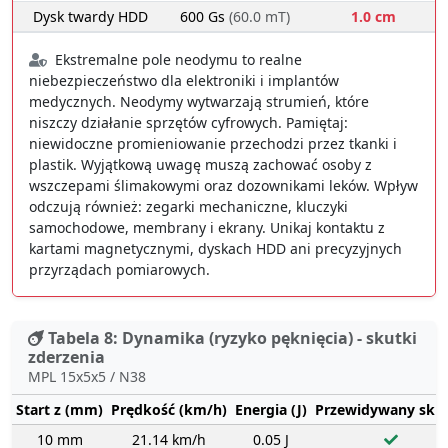
Dysk twardy HDD
600 Gs
(60.0 mT)
1.0 cm
Ekstremalne pole neodymu to realne
niebezpieczeństwo dla elektroniki i implantów
medycznych. Neodymy wytwarzają strumień, które
niszczy działanie sprzętów cyfrowych. Pamiętaj:
niewidoczne promieniowanie przechodzi przez tkanki i
plastik. Wyjątkową uwagę muszą zachować osoby z
wszczepami ślimakowymi oraz dozownikami leków. Wpływ
odczują również: zegarki mechaniczne, kluczyki
samochodowe, membrany i ekrany. Unikaj kontaktu z
kartami magnetycznymi, dyskach HDD ani precyzyjnych
przyrządach pomiarowych.
Tabela 8: Dynamika (ryzyko pęknięcia) - skutki
zderzenia
MPL 15x5x5 / N38
Start z (mm)
Prędkość (km/h)
Energia (J)
Przewidywany sku
10 mm
21.14 km/h
0.05 J