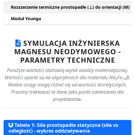
Rozszerzenie termiczne prostopadłe (⊥) do orientacji (M)
Moduł Younga
SYMULACJA INŻYNIERSKA
MAGNESU NEODYMOWEGO -
PARAMETRY TECHNICZNE
Poniższe wartości stanowią wynik analizy matematycznej.
Wartości oparte są na algorytmach dla materiału Nd
Fe
B.
2
14
Realne osiągi mogą różnić się od wartości teoretycznych.
Prosimy traktować te dane jako punkt odniesienia dla
projektantów.
Tabela 1: Siła prostopadła statyczna (siła vs
odległość) - wykres oddziaływania