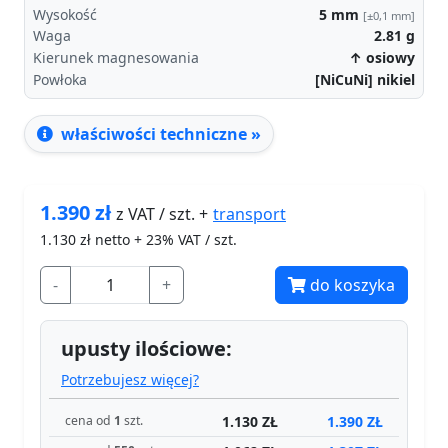
Wysokość
5
mm
[±0,1 mm]
Waga
2.81
g
Kierunek magnesowania
↑ osiowy
Powłoka
[NiCuNi] nikiel
właściwości techniczne »
1.390
zł
transport
z VAT / szt. +
1.130
zł netto + 23% VAT / szt.
-
+
do koszyka
upusty ilościowe:
Potrzebujesz więcej?
1.130 ZŁ
1.390 ZŁ
cena od
1
szt.