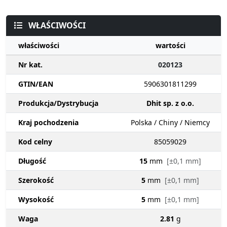
WŁAŚCIWOŚCI
właściwości
wartości
Nr kat.
020123
GTIN/EAN
5906301811299
Produkcja/Dystrybucja
Dhit sp. z o.o.
Kraj pochodzenia
Polska / Chiny / Niemcy
Kod celny
85059029
Długość
15
mm
[±0,1 mm]
Szerokość
5
mm
[±0,1 mm]
Wysokość
5
mm
[±0,1 mm]
Waga
2.81
g