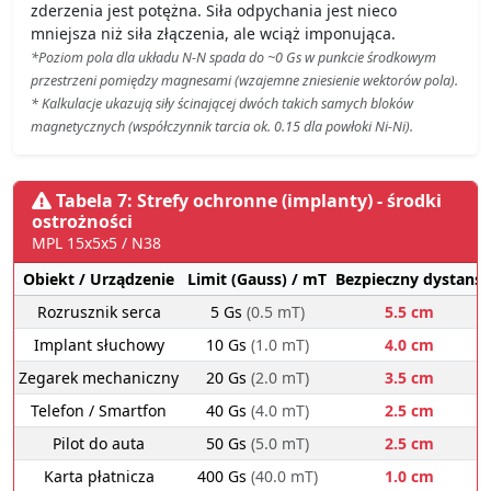
zderzenia jest potężna. Siła odpychania jest nieco
mniejsza niż siła złączenia, ale wciąż imponująca.
*Poziom pola dla układu N-N spada do ~0 Gs w punkcie środkowym
przestrzeni pomiędzy magnesami (wzajemne zniesienie wektorów pola).
* Kalkulacje ukazują siły ścinającej dwóch takich samych bloków
magnetycznych (współczynnik tarcia ok. 0.15 dla powłoki Ni-Ni).
Tabela 7: Strefy ochronne (implanty) - środki
ostrożności
MPL 15x5x5 / N38
Obiekt / Urządzenie
Limit (Gauss) / mT
Bezpieczny dystans
Rozrusznik serca
5 Gs
(0.5 mT)
5.5 cm
Implant słuchowy
10 Gs
(1.0 mT)
4.0 cm
Zegarek mechaniczny
20 Gs
(2.0 mT)
3.5 cm
Telefon / Smartfon
40 Gs
(4.0 mT)
2.5 cm
Pilot do auta
50 Gs
(5.0 mT)
2.5 cm
Karta płatnicza
400 Gs
(40.0 mT)
1.0 cm