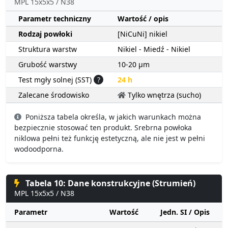
MPL 15x5x5 / N38
Parametr techniczny
Wartość / opis
Rodzaj powłoki
[NiCuNi] nikiel
Struktura warstw
Nikiel - Miedź - Nikiel
Grubość warstwy
10-20 µm
Test mgły solnej (SST)
?
24 h
Zalecane środowisko
Tylko wnętrza (sucho)
Poniższa tabela określa, w jakich warunkach można
bezpiecznie stosować ten produkt. Srebrna powłoka
niklowa pełni też funkcję estetyczną, ale nie jest w pełni
wodoodporna.
Tabela 10: Dane konstrukcyjne (Strumień)
MPL 15x5x5 / N38
Parametr
Wartość
Jedn. SI / Opis