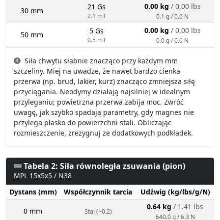
0.00 kg
/ 0.00 lbs
21 Gs
30 mm
2.1 mT
0.1 g / 0.0 N
0.00 kg
/ 0.00 lbs
5 Gs
50 mm
0.5 mT
0.0 g / 0.0 N
Siła chwytu słabnie znacząco przy każdym mm
szczeliny. Miej na uwadze, że nawet bardzo cienka
przerwa (np. brud, lakier, kurz) znacząco zmniejsza siłę
przyciągania. Neodymy działają najsilniej w idealnym
przyleganiu; powietrzna przerwa zabija moc. Zwróć
uwagę, jak szybko spadają parametry, gdy magnes nie
przylega płasko do powierzchni stali. Obliczając
rozmieszczenie, zrezygnuj ze dodatkowych podkładek.
Tabela 2: Siła równoległa zsuwania (pion)
MPL 15x5x5 / N38
Dystans (mm)
Współczynnik tarcia
Udźwig (kg/lbs/g/N)
0.64 kg
/ 1.41 lbs
0 mm
Stal (~0.2)
640.0 g / 6.3 N