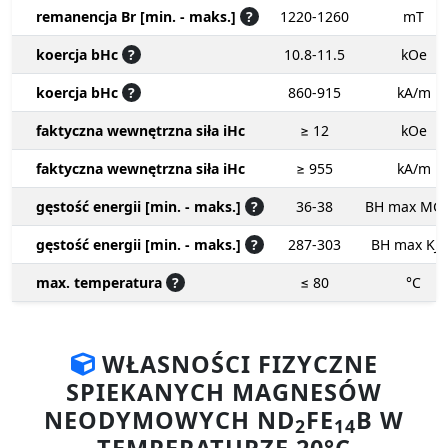
remanencja Br [min. - maks.]
?
1220-1260
mT
koercja bHc
?
10.8-11.5
kOe
koercja bHc
?
860-915
kA/m
faktyczna wewnętrzna siła iHc
≥ 12
kOe
faktyczna wewnętrzna siła iHc
≥ 955
kA/m
gęstość energii [min. - maks.]
?
36-38
BH max MG
gęstość energii [min. - maks.]
?
287-303
BH max KJ
max. temperatura
?
≤ 80
°C
WŁASNOŚCI FIZYCZNE
SPIEKANYCH MAGNESÓW
NEODYMOWYCH ND
FE
B W
2
14
TEMPERATURZE 20°C