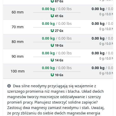
67 Gs
0.00 kg
/ 0.00 lbs
0.00 kg
/ 0.00
60 mm
0 g / 0.0 N
41 Gs
0.00 kg
/ 0.00 lbs
0.00 kg
/ 0.00
70 mm
0 g / 0.0 N
27 Gs
0.00 kg
/ 0.00 lbs
0.00 kg
/ 0.00
80 mm
0 g / 0.0 N
19 Gs
0.00 kg
/ 0.00 lbs
0.00 kg
/ 0.00
90 mm
0 g / 0.0 N
14 Gs
0.00 kg
/ 0.00 lbs
0.00 kg
/ 0.00
100 mm
0 g / 0.0 N
10 Gs
Dwa silne neodymy przyciągają się wzajemnie z
szerszego promienia niż magnes i blacha. Układ dwóch
magnesów tworzy mocniejsze oddziaływanie i szerszy
promień pracy. Planujesz stworzyć solidne zapięcie?
Zastosuj dwa magnesy zamiast neodymu i stali. Uważaj,
że przy zbliżaniu do siebie dwóch magnesów energia