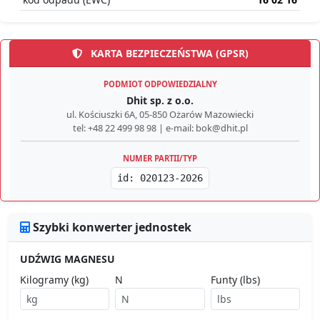
KARTA BEZPIECZEŃSTWA (GPSR)
PODMIOT ODPOWIEDZIALNY
Dhit sp. z o.o.
ul. Kościuszki 6A, 05-850 Ożarów Mazowiecki
tel: +48 22 499 98 98 | e-mail: bok@dhit.pl
NUMER PARTII/TYP
id: 020123-2026
Szybki konwerter jednostek
UDŹWIG MAGNESU
Kilogramy (kg)
N
Funty (lbs)