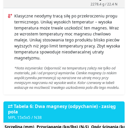
2278.4 g / 22.4 N
Klasyczne neodymy tracą siłę po przekroczeniu progu
termicznego. Unikaj wysokich temperatur – wysoka
temperatura może trwale uszkodzić ten magnes. Wraz
ze wzrostem temperatury moc magnesu chwilowo
maleje. Unikaj stosowania tego produktu blisko pieców
wyższych niż jego limit temperatury pracy. Zbyt wysoka
temperatura spowoduje nieodwracalnej utraty
magnetyzmu.
*Nota inżynierska: Odporność na temperaturę zależy nie tylko od
materiału, jak i od proporcji wymiarów. Cienkie magnesy (o niskim
współczynniku permeancji) są narażone na utratę mocy przy
mniejszym nagrzaniu niż wysokie walce. Kolor czerwony w tabeli
wskazuje na możliwość trwałego uszkodzenia pola dla tego modelu.
Tabela 6: Dwa magnesy (odpychanie) - zasięg
pola
MPL 15x5x5 / N38
Szczelina (mm)
Przyciąganie (kg/lbs) (N-S)
Opór ścinania (kg/