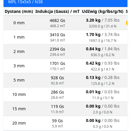
MPL 15x5x5 / N38
Dystans (mm)
Indukcja (Gauss) / mT
Udźwig (kg/lbs/g/N)
St
3.20 kg
/ 7.05 lbs
4682 Gs
0 mm
ś
468.2 mT
3200.0 g / 31.4 N
1.70 kg
/ 3.74 lbs
3410 Gs
1 mm
341.0 mT
1697.3 g / 16.7 N
0.84 kg
/ 1.84 lbs
2394 Gs
2 mm
239.4 mT
836.5 g / 8.2 N
0.42 kg
/ 0.93 lbs
1701 Gs
3 mm
170.1 mT
422.6 g / 4.1 N
0.13 kg
/ 0.28 lbs
928 Gs
5 mm
92.8 mT
125.8 g / 1.2 N
0.01 kg
/ 0.03 lbs
286 Gs
10 mm
28.6 mT
11.9 g / 0.1 N
0.00 kg
/ 0.00 lbs
119 Gs
15 mm
11.9 mT
2.0 g / 0.0 N
0.00 kg
/ 0.00 lbs
59 Gs
20 mm
5.9 mT
0.5 g / 0.0 N