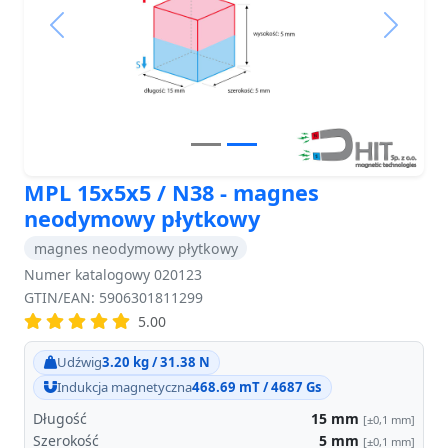
Previous
Next
MPL 15x5x5 / N38 - magnes
neodymowy płytkowy
magnes neodymowy płytkowy
Numer katalogowy 020123
GTIN/EAN: 5906301811299
5.00
Udźwig
3.20 kg / 31.38 N
Indukcja magnetyczna
468.69 mT / 4687 Gs
Długość
15
mm
[±0,1 mm]
Szerokość
5
mm
[±0,1 mm]