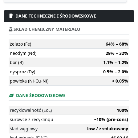
DANE TECHNICZNE I ŚRODOWISKOWE
SKŁAD CHEMICZNY MATERIAŁU
żelazo (Fe)
64% – 68%
neodym (Nd)
29% – 32%
bor (B)
1.1% – 1.2%
dysproz (Dy)
0.5% – 2.0%
powłoka (Ni-Cu-Ni)
< 0.05%
DANE ŚRODOWISKOWE
recyklowalność (EoL)
100%
surowce z recyklingu
~10% (pre-cons)
ślad węglowy
low / zredukowany
kod odpadu (EWC)
16 02 16