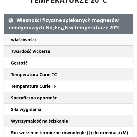
Własności fizyczne spiekanych magnesów
neodymowych Nd
Fe
B w temperaturze 20°C
2
14
właściwości
Twardość Vickersa
Gęstość
Temperatura Curie TC
Temperatura Curie TF
Specyficzna oporność
Siła wyginania
Wytrzymałość na ściskanie
Rozszerzenie termiczne równoległe (∥) do orientacji (M)