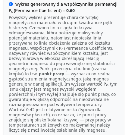
wykres generowany dla współczynnika permeancji
P
(Permeance Coefficient) =
0.60
c
Powyższy wykres prezentuje charakterystykę
magnetyczną materiału w drugim kwadrancie pętli
histerezy. Czerwona linia ciągła to krzywa
odmagnesowania, która pokazuje maksymalny
potencjał materiału, natomiast niebieska linia
przerywana to linia obciążenia zależna od kształtu
magnesu. Współczynnik
P
(Permeance Coefficient),
c
nazywany również współczynnikiem kształtu, jest
bezwymiarową wielkością określającą relację
geometrii magnesu do jego wewnętrznej stabilności
magnetycznej. Punkt przecięcia obu linii (czarna
kropka) to tzw.
punkt pracy
— wyznacza on realną
gęstość strumienia magnetycznego, jaką magnes
generuje w danej aplikacji. Im wyższa wartość
P
, tym
c
'smuklejszy' jest magnes (wysoki względem
powierzchni) i tym wyżej znajduje się punkt pracy, co
gwarantuje większą odporność na nieodwracalne
rozmagnesowanie pod wpływem temperatury.
Wartość 0.42 jest relatywnie niska (typowo dla
magnesów płaskich), co oznacza, że punkt pracy
znajduje się blisko 'kolana' krzywej — przy pracy w
temperaturach zbliżonych do maksymalnej należy
liczyć się z możliwością osłabienia siły magnesu.