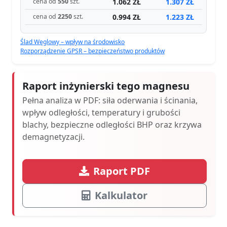
1.062 ZŁ
1.307 ZŁ
cena od
550
szt.
0.994 ZŁ
1.223 ZŁ
cena od
2250
szt.
Ślad Węglowy – wpływ na środowisko
Rozporządzenie GPSR – bezpieczeństwo produktów
Raport inżynierski tego magnesu
Pełna analiza w PDF: siła oderwania i ścinania,
wpływ odległości, temperatury i grubości
blachy, bezpieczne odległości BHP oraz krzywa
demagnetyzacji.
Raport PDF
Kalkulator