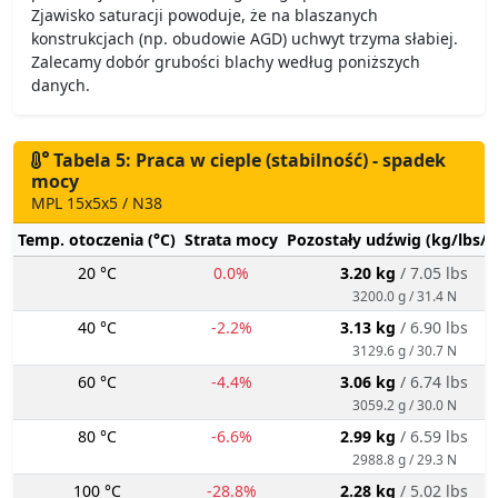
Zjawisko saturacji powoduje, że na blaszanych
konstrukcjach (np. obudowie AGD) uchwyt trzyma słabiej.
Zalecamy dobór grubości blachy według poniższych
danych.
Tabela 5: Praca w cieple (stabilność) - spadek
mocy
MPL 15x5x5 / N38
Temp. otoczenia (°C)
Strata mocy
Pozostały udźwig (kg/lbs/g
20 °C
0.0%
3.20 kg
/ 7.05 lbs
3200.0 g / 31.4 N
40 °C
-2.2%
3.13 kg
/ 6.90 lbs
3129.6 g / 30.7 N
60 °C
-4.4%
3.06 kg
/ 6.74 lbs
3059.2 g / 30.0 N
80 °C
-6.6%
2.99 kg
/ 6.59 lbs
2988.8 g / 29.3 N
100 °C
-28.8%
2.28 kg
/ 5.02 lbs