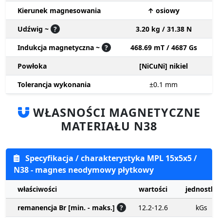
Kierunek magnesowania
↑ osiowy
Udźwig ~
?
3.20 kg / 31.38 N
Indukcja magnetyczna ~
?
468.69 mT / 4687 Gs
Powłoka
[NiCuNi] nikiel
Tolerancja wykonania
±0.1
mm
WŁASNOŚCI MAGNETYCZNE
MATERIAŁU N38
Specyfikacja / charakterystyka MPL 15x5x5 /
N38 - magnes neodymowy płytkowy
właściwości
wartości
jednostki
remanencja Br [min. - maks.]
?
12.2-12.6
kGs