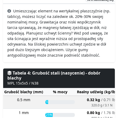
Umieszczając element na wertykalnej płaszczyźnie (np.
tablicy), możesz liczyć na zaledwie ok. 20%-30% swojej
nominalnej mocy. Grawitacja oraz niski współczynnik
tarcia sprawiają, że magnesy łatwiej zjeżdżają w dół, niż
odpadają. Planujesz uchwyt ścienny? Weź pod uwagę, że
siła ścinająca jest wyraźnie niższa od prostopadłej siły
odrywania. Na śliskiej powierzchni uchwyt zjedzie w dół
pod dużo lżejszym obciążeniem. Użycie gumy
antypoślizgowej może znacznie podnieść stabilność.
Tabela 4: Grubość stali (nasycenie) - dobór
blachy
MPL 15x5x5 / N38
Grubość blachy (mm)
% mocy
Realny udźwig (kg/lbs
0.5 mm
0.32 kg
/ 0.71 lbs
10%
320.0 g / 3.1 N
1 mm
0.80 kg
/ 1.76 lbs
25%
800.0 g / 7.8 N