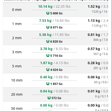
10.14 kg
/ 22.35 lbs
1.52 kg
/ 3.35
0 mm
1520 g / 14.9 
5 608 Gs
7.53 kg
/ 16.60 lbs
1.13 kg
/ 2.49
1 mm
1129 g / 11.1 
8 071 Gs
5.38 kg
/ 11.85 lbs
0.81 kg
/ 1.78
2 mm
806 g / 7.9 N
6 820 Gs
3.78 kg
/ 8.33 lbs
0.57 kg
/ 1.25
3 mm
567 g / 5.6 N
5 716 Gs
1.87 kg
/ 4.13 lbs
0.28 kg
/ 0.62
5 mm
281 g / 2.8 N
4 024 Gs
0.40 kg
/ 0.88 lbs
0.06 kg
/ 0.13
10 mm
60 g / 0.6 N
1 857 Gs
0.04 kg
/ 0.08 lbs
0.01 kg
/ 0.01
20 mm
6 g / 0.1 N
572 Gs
0.00 kg
/ 0.00 lbs
0.00 kg
/ 0.00
50 mm
0 g / 0.0 N