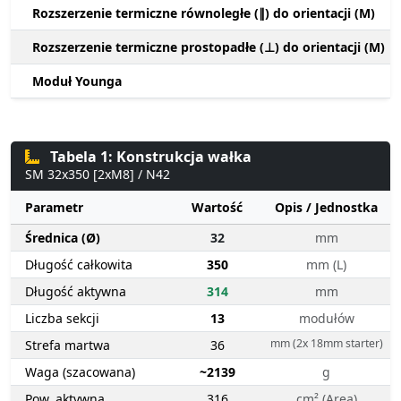
Rozszerzenie termiczne równoległe (∥) do orientacji (M)
Rozszerzenie termiczne prostopadłe (⊥) do orientacji (M)
Moduł Younga
Tabela 1: Konstrukcja wałka
SM 32x350 [2xM8] / N42
Parametr
Wartość
Opis / Jednostka
Średnica (Ø)
32
mm
Długość całkowita
350
mm (L)
Długość aktywna
314
mm
Liczba sekcji
13
modułów
mm (2x 18mm starter)
Strefa martwa
36
Waga (szacowana)
~2139
g
Pow. aktywna
316
cm² (Area)