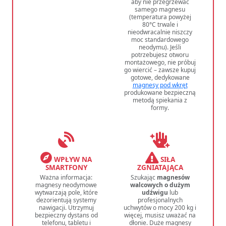
aby nie przegrzewać
samego magnesu
(temperatura powyżej
80°C trwale i
nieodwracalnie niszczy
moc standardowego
neodymu). Jeśli
potrzebujesz otworu
montażowego, nie próbuj
go wiercić – zawsze kupuj
gotowe, dedykowane
magnesy pod wkręt
produkowane bezpieczną
metodą spiekania z
formy.
WPŁYW NA
SIŁA
SMARTFONY
ZGNIATAJĄCA
Ważna informacja:
Szukając
magnesów
magnesy neodymowe
walcowych o dużym
wytwarzają pole, które
udźwigu
lub
dezorientują systemy
profesjonalnych
nawigacji. Utrzymuj
uchwytów o mocy 200 kg i
bezpieczny dystans od
więcej, musisz uważać na
telefonu, tabletu i
dłonie. Duże magnesy