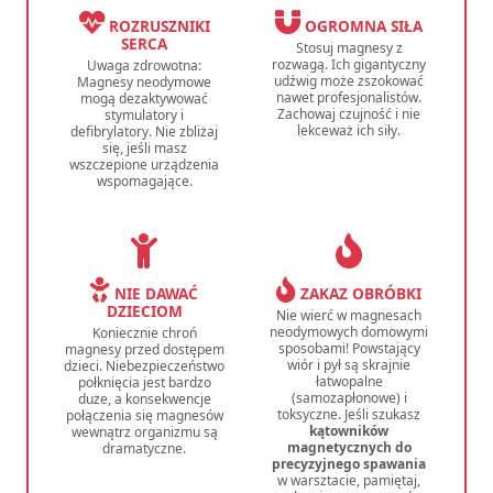
ROZRUSZNIKI
OGROMNA SIŁA
SERCA
Stosuj magnesy z
rozwagą. Ich gigantyczny
Uwaga zdrowotna:
udźwig może zszokować
Magnesy neodymowe
nawet profesjonalistów.
mogą dezaktywować
Zachowaj czujność i nie
stymulatory i
lekceważ ich siły.
defibrylatory. Nie zbliżaj
się, jeśli masz
wszczepione urządzenia
wspomagające.
NIE DAWAĆ
ZAKAZ OBRÓBKI
DZIECIOM
Nie wierć w magnesach
neodymowych domowymi
Koniecznie chroń
sposobami! Powstający
magnesy przed dostępem
wiór i pył są skrajnie
dzieci. Niebezpieczeństwo
łatwopalne
połknięcia jest bardzo
(samozapłonowe) i
duże, a konsekwencje
toksyczne. Jeśli szukasz
połączenia się magnesów
kątowników
wewnątrz organizmu są
magnetycznych do
dramatyczne.
precyzyjnego spawania
w warsztacie, pamiętaj,