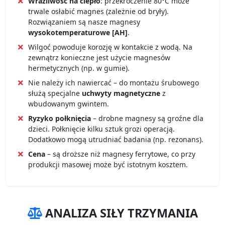
Wrażliwość na ciepło
: przekroczenie 80°C może
trwale osłabić magnes (zależnie od bryły).
Rozwiązaniem są nasze magnesy
wysokotemperaturowe [AH]
.
Wilgoć powoduje korozję w kontakcie z wodą. Na
zewnątrz konieczne jest użycie magnesów
hermetycznych (np. w gumie).
Nie należy ich nawiercać – do montażu śrubowego
służą specjalne
uchwyty magnetyczne
z
wbudowanym gwintem.
Ryzyko połknięcia
– drobne magnesy są groźne dla
dzieci. Połknięcie kilku sztuk grozi operacją.
Dodatkowo mogą utrudniać badania (np. rezonans).
Cena
– są droższe niż magnesy ferrytowe, co przy
produkcji masowej może być istotnym kosztem.
ANALIZA SIŁY TRZYMANIA