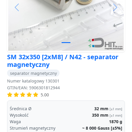
Previous
Next
SM 32x350 [2xM8] / N42 - separator
magnetyczny
separator magnetyczny
Numer katalogowy 130301
GTIN/EAN: 5906301812944
5.00
Średnica Ø
32
mm
[±1 mm]
Wysokość
350
mm
[±1 mm]
Waga
1870
g
Strumień magnetyczny
~ 8 000
Gauss [±5%]