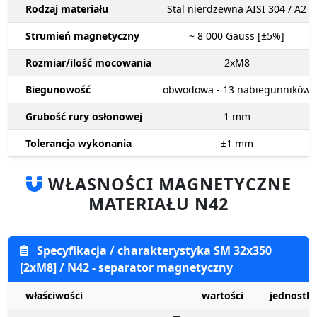
Rodzaj materiału
Stal nierdzewna AISI 304 / A2
Strumień magnetyczny
~ 8 000
Gauss [±5%]
Rozmiar/ilość mocowania
2xM8
Biegunowość
obwodowa - 13 nabiegunników
Grubość rury osłonowej
1
mm
Tolerancja wykonania
±1
mm
WŁASNOŚCI MAGNETYCZNE
MATERIAŁU N42
Specyfikacja / charakterystyka SM 32x350
[2xM8] / N42 - separator magnetyczny
właściwości
wartości
jednostki