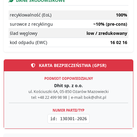
DANE ŚRODOWISKOWE
recyklowalność (EoL)
100%
surowce z recyklingu
~10% (pre-cons)
ślad węglowy
low / zredukowany
kod odpadu (EWC)
16 02 16
KARTA BEZPIECZEŃSTWA (GPSR)
PODMIOT ODPOWIEDZIALNY
Dhit sp. z o.o.
ul. Kościuszki 6A, 05-850 Ożarów Mazowiecki
tel: +48 22 499 98 98 | e-mail: bok@dhit.pl
NUMER PARTII/TYP
id: 130301-2026