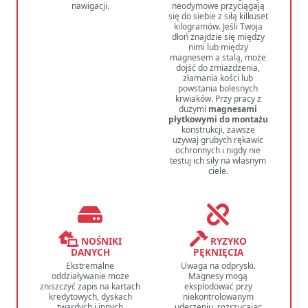
nawigacji.
neodymowe przyciągają
się do siebie z siłą kilkuset
kilogramów. Jeśli Twoja
dłoń znajdzie się między
nimi lub między
magnesem a stalą, może
dojść do zmiażdżenia,
złamania kości lub
powstania bolesnych
krwiaków. Przy pracy z
dużymi
magnesami
płytkowymi do montażu
konstrukcji, zawsze
używaj grubych rękawic
ochronnych i nigdy nie
testuj ich siły na własnym
ciele.
NOŚNIKI
RYZYKO
DANYCH
PĘKNIĘCIA
Ekstremalne
Uwaga na odpryski.
oddziaływanie może
Magnesy mogą
zniszczyć zapis na kartach
eksplodować przy
kredytowych, dyskach
niekontrolowanym
twardych i innych
uderzeniu, rozrzucając