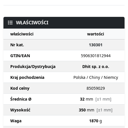
WŁAŚCIWOŚCI
właściwości
wartości
Nr kat.
130301
GTIN/EAN
5906301812944
Produkcja/Dystrybucja
Dhit sp. z o.o.
Kraj pochodzenia
Polska / Chiny / Niemcy
Kod celny
85059029
Średnica Ø
32
mm
[±1 mm]
Wysokość
350
mm
[±1 mm]
Waga
1870
g