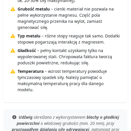
ok. 20-30% siły maksymalnej).
Grubość metalu
– cienki materiał nie pozwala na
pełne wykorzystanie magnesu. Część pola
magnetycznego przenika na wylot, zamiast
generować siłę.
Typ metalu
– różne stopy reaguje tak samo. Dodatki
stopowe pogarszają interakcję z magnesem.
Gładkość
– pełny kontakt uzyskamy tylko na
wypolerowanej stali. Chropowata faktura tworzą
poduszki powietrzne, redukując siłę.
Temperatura
– wzrost temperatury powoduje
tymczasowy spadek siły. Należy pamiętać o
maksymalną temperaturę pracy dla danego
modelu.
Udźwig
określano z wykorzystaniem
blachy o gładkiej
powierzchni
o
właściwej grubości (min. 20 mm)
, przy
prostopadłym działaniu siły odrywającej
, natomiast przy