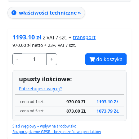
właściwości techniczne »
1193.10
zł
transport
z VAT / szt. +
970.00
zł netto + 23% VAT / szt.
-
+
do koszyka
upusty ilościowe:
Potrzebujesz więcej?
970.00 ZŁ
1193.10 ZŁ
cena od
1
szt.
873.00 ZŁ
1073.79 ZŁ
cena od
5
szt.
Ślad Węglowy – wpływ na środowisko
Rozporządzenie GPSR – bezpieczeństwo produktów