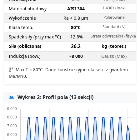
1.4301 (Inox)
Materiał obudowy
AISI 304
Polerowane
Wykończenie
Ra < 0.8 µm
Standard (N)
Klasa temp.
80°C
Strata odwracalna (fizyka)
Spadek siły (przy max °C)
-12.8%
Siła (obliczona)
26.2
kg (teoret.)
Indukcja (pow.)
~8 000
Gauss (Max)
Max T = 80°C. Dane konstrukcyjne dla serii z gwintem
M8/M10.
Wykres 2: Profil pola (13 sekcji)