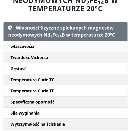
NEODYMOWYCH ND
FE
B W
2
14
TEMPERATURZE 20°C
Własności fizyczne spiekanych magnesów
neodymowych Nd
Fe
B w temperaturze 20°C
2
14
właściwości
Twardość Vickersa
Gęstość
Temperatura Curie TC
Temperatura Curie TF
Specyficzna oporność
Siła wyginania
Wytrzymałość na ściskanie