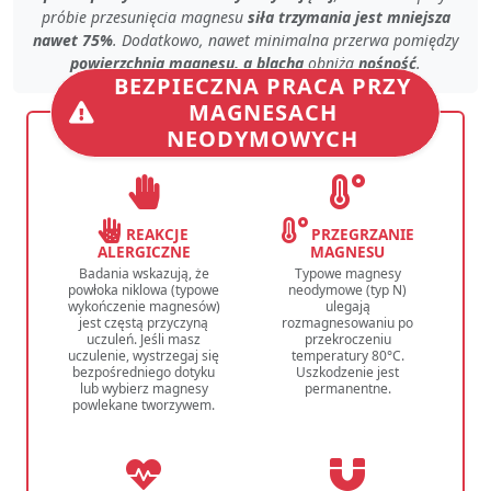
próbie przesunięcia magnesu
siła trzymania jest mniejsza
nawet 75%
. Dodatkowo, nawet
minimalna przerwa
pomiędzy
powierzchnią magnesu, a blachą
obniża
nośność
.
BEZPIECZNA PRACA PRZY
MAGNESACH
NEODYMOWYCH
REAKCJE
PRZEGRZANIE
ALERGICZNE
MAGNESU
Badania wskazują, że
Typowe magnesy
powłoka niklowa (typowe
neodymowe (typ N)
wykończenie magnesów)
ulegają
jest częstą przyczyną
rozmagnesowaniu po
uczuleń. Jeśli masz
przekroczeniu
uczulenie, wystrzegaj się
temperatury 80°C.
bezpośredniego dotyku
Uszkodzenie jest
lub wybierz magnesy
permanentne.
powlekane tworzywem.