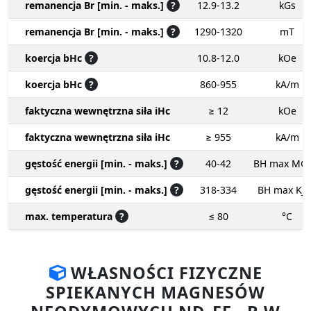
remanencja Br [min. - maks.]
?
12.9-13.2
kGs
remanencja Br [min. - maks.]
?
1290-1320
mT
koercja bHc
?
10.8-12.0
kOe
koercja bHc
?
860-955
kA/m
faktyczna wewnętrzna siła iHc
≥ 12
kOe
faktyczna wewnętrzna siła iHc
≥ 955
kA/m
gęstość energii [min. - maks.]
?
40-42
BH max MG
gęstość energii [min. - maks.]
?
318-334
BH max KJ
max. temperatura
?
≤ 80
°C
WŁASNOŚCI FIZYCZNE
SPIEKANYCH MAGNESÓW