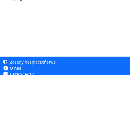
Zasady bezpieczeństwa
O nas
Baza wiedzy
Polityka prywatności
Copyright 2005 - 2026
Polityka cookie
Dhit sp. z o. o.
Dostępność
Regulamin
Reklamacje i zwroty
Dhit sp. z o.o.
ul. Kościuszki 6A, 05-850 Ożarów Mazowiecki
tel.
+48 22 499 98 98