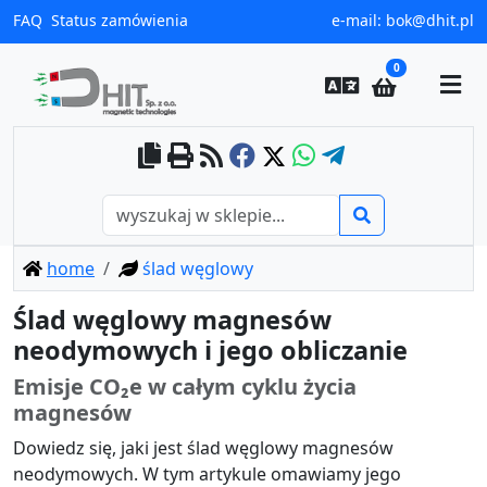
FAQ
Status zamówienia
e-mail:
bok@dhit.pl
0
home
ślad węglowy
Ślad węglowy magnesów
neodymowych i jego obliczanie
Emisje CO₂e w całym cyklu życia
magnesów
Dowiedz się, jaki jest ślad węglowy magnesów
neodymowych. W tym artykule omawiamy jego