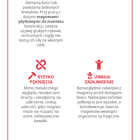
złamania kości lub
powstania bolesnych
krwiaków. Przy pracy z
dużymi
magnesami
płytkowymi do montażu
konstrukcji, zawsze
używaj grubych rękawic
ochronnych i nigdy nie
testuj ich siły na własnym
ciele.
RYZYKO
UWAGA:
PĘKNIĘCIA
ZADŁAWIENIE
Mimo metalicznego
Bezwzględnie zabezpiecz
wyglądu, neodym jest
magnesy przed dostępem
kruchy i nieodporny na
dzieci. Niebezpieczeństwo
uderzenia. Unikaj
połknięcia jest wysokie, a
uderzeń, gdyż magnes
konsekwencje zwarcia
może się rozpaść na
magnesów wewnątrz
ostre, niebezpieczne
organizmu są tragiczne.
kawałki.