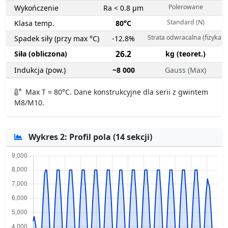
Polerowane
Wykończenie
Ra < 0.8 µm
Standard (N)
Klasa temp.
80°C
Strata odwracalna (fizyka)
Spadek siły (przy max °C)
-12.8%
Siła (obliczona)
26.2
kg (teoret.)
Indukcja (pow.)
~8 000
Gauss (Max)
Max T = 80°C. Dane konstrukcyjne dla serii z gwintem
M8/M10.
Wykres 2: Profil pola (14 sekcji)