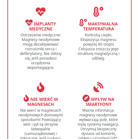
IMPLANTY
MAKSYMALNA
MEDYCZNE
TEMPERATURA
Ostrzeżenie medyczne:
Kontroluj ciepło.
Magnesy neodymowe
Ekspozycja magnesu
mogą dezaktywować
powyżej 80 stopni
rozruszniki serca i
Celsjusza zniszczy jego
defibrylatory. Nie zbliżaj
strukturę magnetyczną i
się, jeśli posiadasz
udźwig.
urządzenia
wspomagające.
NIE WIERĆ W
WPŁYW NA
MAGNESACH
SMARTFONY
Nie wierć w magnesach
Ważna informacja:
neodymowych domowymi
magnesy neodymowe
sposobami! Powstający
wytwarzają pole, które
wiór i pył są skrajnie
mylą systemy nawigacji.
łatwopalne
Utrzymuj bezpieczny
(samozapłonowe) i
dystans od komórki,
toksyczne. Jeśli szukasz
tabletu i urządzeń GPS.