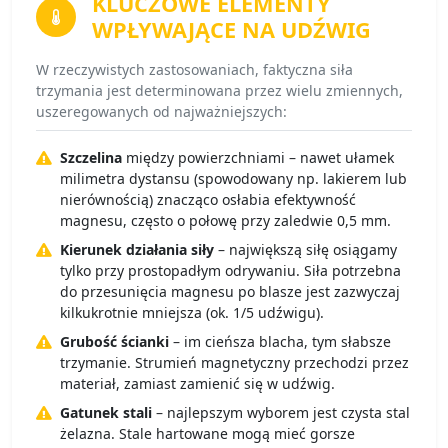
KLUCZOWE ELEMENTY
WPŁYWAJĄCE NA UDŹWIG
W rzeczywistych zastosowaniach, faktyczna siła
trzymania jest determinowana przez wielu zmiennych,
uszeregowanych od najważniejszych:
Szczelina
między powierzchniami – nawet ułamek
milimetra dystansu (spowodowany np. lakierem lub
nierównością) znacząco osłabia efektywność
magnesu, często o połowę przy zaledwie 0,5 mm.
Kierunek działania siły
– największą siłę osiągamy
tylko przy prostopadłym odrywaniu. Siła potrzebna
do przesunięcia magnesu po blasze jest zazwyczaj
kilkukrotnie mniejsza (ok. 1/5 udźwigu).
Grubość ścianki
– im cieńsza blacha, tym słabsze
trzymanie. Strumień magnetyczny przechodzi przez
materiał, zamiast zamienić się w udźwig.
Gatunek stali
– najlepszym wyborem jest czysta stal
żelazna. Stale hartowane mogą mieć gorsze