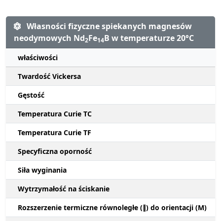
Własności fizyczne spiekanych magnesów
neodymowych Nd
Fe
B w temperaturze 20°C
2
14
właściwości
Twardość Vickersa
Gęstość
Temperatura Curie TC
Temperatura Curie TF
Specyficzna oporność
Siła wyginania
Wytrzymałość na ściskanie
Rozszerzenie termiczne równoległe (∥) do orientacji (M)