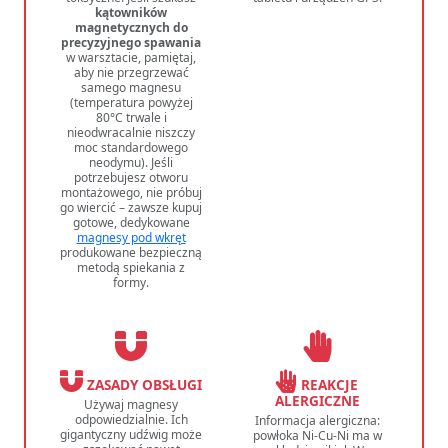
kątowników
magnetycznych do
precyzyjnego spawania
w warsztacie, pamiętaj,
aby nie przegrzewać
samego magnesu
(temperatura powyżej
80°C trwale i
nieodwracalnie niszczy
moc standardowego
neodymu). Jeśli
potrzebujesz otworu
montażowego, nie próbuj
go wiercić – zawsze kupuj
gotowe, dedykowane
magnesy pod wkręt
produkowane bezpieczną
metodą spiekania z
formy.
ZASADY OBSŁUGI
REAKCJE
ALERGICZNE
Używaj magnesy
odpowiedzialnie. Ich
Informacja alergiczna:
gigantyczny udźwig może
powłoka Ni-Cu-Ni ma w