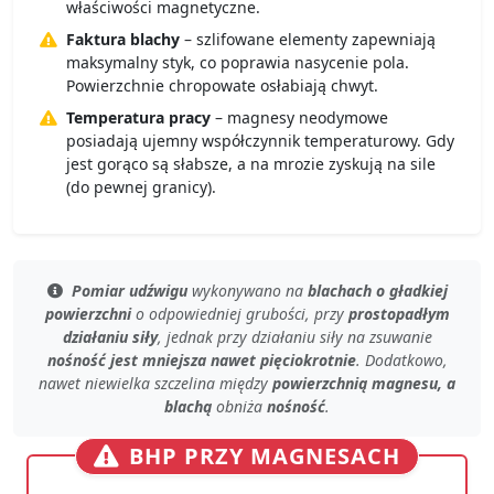
właściwości magnetyczne.
Faktura blachy
– szlifowane elementy zapewniają
maksymalny styk, co poprawia nasycenie pola.
Powierzchnie chropowate osłabiają chwyt.
Temperatura pracy
– magnesy neodymowe
posiadają ujemny współczynnik temperaturowy. Gdy
jest gorąco są słabsze, a na mrozie zyskują na sile
(do pewnej granicy).
Pomiar udźwigu
wykonywano na
blachach o gładkiej
powierzchni
o
odpowiedniej grubości
, przy
prostopadłym
działaniu siły
, jednak przy
działaniu siły na zsuwanie
nośność jest mniejsza nawet pięciokrotnie
. Dodatkowo,
nawet
niewielka szczelina
między
powierzchnią magnesu, a
blachą
obniża
nośność
.
BHP PRZY MAGNESACH