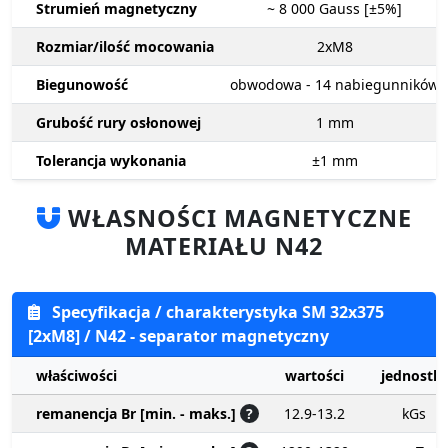
Strumień magnetyczny
~ 8 000
Gauss [±5%]
Rozmiar/ilość mocowania
2xM8
Biegunowość
obwodowa - 14 nabiegunników
Grubość rury osłonowej
1
mm
Tolerancja wykonania
±1
mm
WŁASNOŚCI MAGNETYCZNE
MATERIAŁU N42
Specyfikacja / charakterystyka SM 32x375
[2xM8] / N42 - separator magnetyczny
właściwości
wartości
jednostki
remanencja Br [min. - maks.]
?
12.9-13.2
kGs