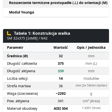
Rozszerzenie termiczne prostopadłe (⊥) do orientacji (M)
Moduł Younga
Tabela 1: Konstrukcja wałka
SM 32x375 [2xM8] / N42
Parametr
Wartość
Opis / Jednostka
Średnica (Ø)
32
mm
Długość całkowita
375
mm (L)
Długość aktywna
339
mm
Liczba sekcji
14
modułów
mm (2x 18mm starter)
Strefa martwa
36
Waga (szacowana)
~2292
g
Pow. aktywna
341
cm² (Area)
1.4301 (Inox)
Materiał obudowy
AISI 304