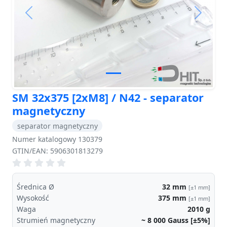
Previous
Next
SM 32x375 [2xM8] / N42 - separator
magnetyczny
separator magnetyczny
Numer katalogowy 130379
GTIN/EAN: 5906301813279
Średnica Ø
32
mm
[±1 mm]
Wysokość
375
mm
[±1 mm]
Waga
2010
g
Strumień magnetyczny
~ 8 000
Gauss [±5%]