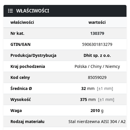
WŁAŚCIWOŚCI
właściwości
wartości
Nr kat.
130379
GTIN/EAN
5906301813279
Produkcja/Dystrybucja
Dhit sp. z o.o.
Kraj pochodzenia
Polska / Chiny / Niemcy
Kod celny
85059029
Średnica Ø
32
mm
[±1 mm]
Wysokość
375
mm
[±1 mm]
Waga
2010
g
Rodzaj materiału
Stal nierdzewna AISI 304 / A2