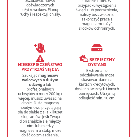
zszokować nawet
składzie nikiel. W
doświadczonych
przypadku wystąpienia
użytkowników. Planuj
świądu lub podrażnienia,
ruchy i respektuj ich siły.
należy bezzwłocznie
zakończyć pracę z
magnesami i użyć
środków ochronnych.
BEZPIECZNY
NIEBEZPIECZEŃSTWO
DYSTANS
PRZYTRZAŚNIĘCIA
Ekstremalne
oddziaływanie może
Szukając
magnesów
skasować dane na
walcowych o dużym
kartach kredytowych,
udźwigu
lub
dyskach twardych i innych
profesjonalnych
pamięciach. Utrzymuj
uchwytów o mocy 200 kg i
odległość min. 10 cm.
więcej, musisz uważać na
dłonie. Duże magnesy
neodymowe przyciągają
się do siebie z siłą kilkuset
kilogramów. Jeśli Twoja
dłoń znajdzie się między
nimi lub między
magnesem a stalą, może
dojść do zmiażdżenia,