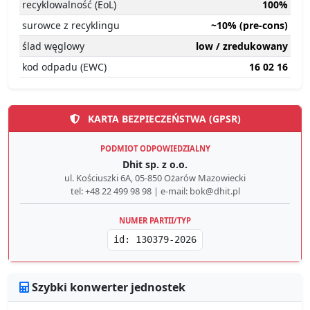
recyklowalność (EoL)
100%
surowce z recyklingu
~10% (pre-cons)
ślad węglowy
low / zredukowany
kod odpadu (EWC)
16 02 16
KARTA BEZPIECZEŃSTWA (GPSR)
PODMIOT ODPOWIEDZIALNY
Dhit sp. z o.o.
ul. Kościuszki 6A, 05-850 Ożarów Mazowiecki
tel: +48 22 499 98 98 | e-mail: bok@dhit.pl
NUMER PARTII/TYP
id: 130379-2026
Szybki konwerter jednostek