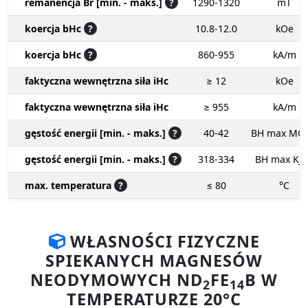
remanencja Br [min. - maks.]
?
1290-1320
mT
koercja bHc
?
10.8-12.0
kOe
koercja bHc
?
860-955
kA/m
faktyczna wewnętrzna siła iHc
≥ 12
kOe
faktyczna wewnętrzna siła iHc
≥ 955
kA/m
gęstość energii [min. - maks.]
?
40-42
BH max MG
gęstość energii [min. - maks.]
?
318-334
BH max KJ
max. temperatura
?
≤ 80
°C
WŁASNOŚCI FIZYCZNE
SPIEKANYCH MAGNESÓW
NEODYMOWYCH ND
FE
B W
2
14
TEMPERATURZE 20°C