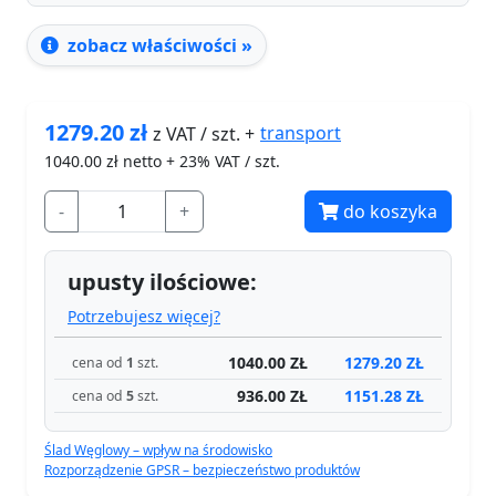
zobacz właściwości »
1279.20
zł
transport
z VAT / szt. +
1040.00
zł netto + 23% VAT / szt.
-
+
do koszyka
upusty ilościowe:
Potrzebujesz więcej?
1040.00 ZŁ
1279.20 ZŁ
cena od
1
szt.
936.00 ZŁ
1151.28 ZŁ
cena od
5
szt.
Ślad Węglowy – wpływ na środowisko
Rozporządzenie GPSR – bezpieczeństwo produktów