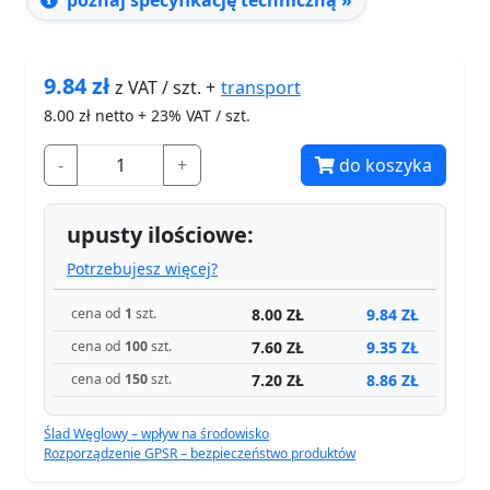
poznaj specyfikację techniczną »
9.84
zł
transport
z VAT / szt. +
8.00
zł netto + 23% VAT / szt.
-
+
do koszyka
upusty ilościowe:
Potrzebujesz więcej?
8.00 ZŁ
9.84 ZŁ
cena od
1
szt.
7.60 ZŁ
9.35 ZŁ
cena od
100
szt.
7.20 ZŁ
8.86 ZŁ
cena od
150
szt.
Ślad Węglowy – wpływ na środowisko
Rozporządzenie GPSR – bezpieczeństwo produktów