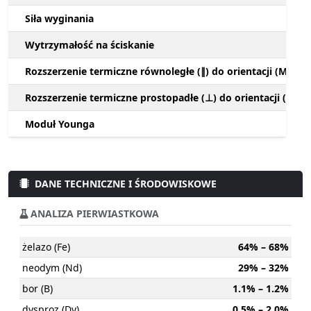
Siła wyginania
Wytrzymałość na ściskanie
Rozszerzenie termiczne równoległe (∥) do orientacji (M)
Rozszerzenie termiczne prostopadłe (⊥) do orientacji (M)
Moduł Younga
DANE TECHNICZNE I ŚRODOWISKOWE
ANALIZA PIERWIASTKOWA
żelazo (Fe)
64% – 68%
neodym (Nd)
29% – 32%
bor (B)
1.1% – 1.2%
dysproz (Dy)
0.5% – 2.0%