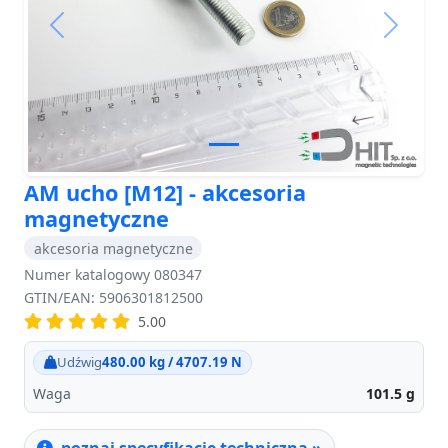
Previous
Next
AM ucho [M12] - akcesoria
magnetyczne
akcesoria magnetyczne
Numer katalogowy 080347
GTIN/EAN: 5906301812500
5.00
Udźwig
480.00 kg / 4707.19 N
Waga
101.5
g