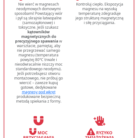
Nie wierć w magnesach
Kontroluj ciepło. Ekspozycja
neodymowych domowymi
magnesu na wysoką
sposobami! Powstający wiór
temperaturę zdegraduje
i pył są skrajnie łatwopalne
jego strukturę magnetyczną
(samozapłonowe) i
i siłę przyciągania.
toksyczne. Jeśli szukasz
kątowników
magnetycznych do
precyzyjnego spawania
w
warsztacie, pamiętaj, aby
nie przegrzewać samego
magnesu (temperatura
powyżej 80°C trwale i
nieodwracalnie niszczy moc
standardowego neodymu).
Jeśli potrzebujesz otworu
montażowego, nie próbuj go
wiercić – zawsze kupuj
gotowe, dedykowane
magnesy pod wkręt
produkowane bezpieczną
metodą spiekania z formy.
MOC
RYZYKO
PRZYCIĄGANIA
ZMIAŻDŻENIA