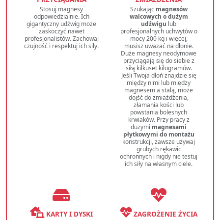
Stosuj magnesy
Szukając
magnesów
odpowiedzialnie. Ich
walcowych o dużym
gigantyczny udźwig może
udźwigu
lub
zaskoczyć nawet
profesjonalnych uchwytów o
profesjonalistów. Zachowaj
mocy 200 kg i więcej,
czujność i respektuj ich siły.
musisz uważać na dłonie.
Duże magnesy neodymowe
przyciągają się do siebie z
siłą kilkuset kilogramów.
Jeśli Twoja dłoń znajdzie się
między nimi lub między
magnesem a stalą, może
dojść do zmiażdżenia,
złamania kości lub
powstania bolesnych
krwiaków. Przy pracy z
dużymi
magnesami
płytkowymi do montażu
konstrukcji, zawsze używaj
grubych rękawic
ochronnych i nigdy nie testuj
ich siły na własnym ciele.
KARTY I DYSKI
ZAGROŻENIE ŻYCIA