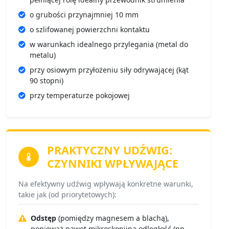
o grubości przynajmniej 10 mm
o szlifowanej powierzchni kontaktu
w warunkach idealnego przylegania (metal do
metalu)
przy osiowym przyłożeniu siły odrywającej (kąt
90 stopni)
przy temperaturze pokojowej
PRAKTYCZNY UDŹWIG:
CZYNNIKI WPŁYWAJĄCE
Na efektywny udźwig wpływają konkretne warunki,
takie jak (od priorytetowych):
Odstęp
(pomiędzy magnesem a blachą),
ponieważ nawet mikroskopijna odległość (np.