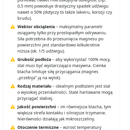
0,5 mm) powoduje drastyczny spadek udźwigu
nawet o 50% (dotyczy to także lakieru, korozji czy
brudu).
Wektor obciążenia
– maksymalny parametr
osiągamy tylko przy prostopadłym odrywaniu.
Siła potrzebna do przesunięcia magnesu po
powierzchni jest standardowo kilkukrotnie
niższa (ok. 1/5 udźwigu).
Grubość podłoża
– aby wykorzystać 100% mocy,
stal musi być wystarczająco masywna. Cienka
blacha limituje siłę przyciągania (magnes
„przebija” ją na wylot).
Rodzaj materiału
– idealnym podłożem jest stal
o wysokiej przenikalności. Stale hartowane mogą
przyciągać słabiej.
Jakość powierzchni
– im równiejsza blacha, tym
większa strefa kontaktu i silniejsze trzymanie.
Nierówności działają jak mikroszczeliny.
Otoczenie termiczne
– wzrost temperatury