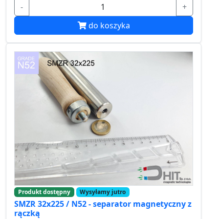
-
+
do koszyka
Produkt dostępny
Wysyłamy jutro
SMZR 32x225 / N52 - separator magnetyczny z
rączką