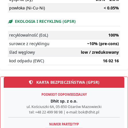
powłoka (Ni-Cu-Ni)
< 0.05%
EKOLOGIA I RECYKLING (GPSR)
recyklowalność (EoL)
100%
surowce z recyklingu
~10% (pre-cons)
ślad węglowy
low / zredukowany
kod odpadu (EWC)
16 02 16
KARTA BEZPIECZEŃSTWA (GPSR)
PODMIOT ODPOWIEDZIALNY
Dhit sp. z o.o.
ul. Kościuszki 6A, 05-850 Ożarów Mazowiecki
tel: +48 22 499 98 98 | e-mail: bok@dhit.pl
NUMER PARTII/TYP