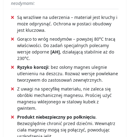
neodymami:
Są wrażliwe na uderzenia – materiał jest kruchy i
może odprysnąć. Ochrona w postaci obudowy
jest kluczowa.
Gorąco to wróg neodymów – powyżej 80°C tracą
właściwości. Do zadań specjalnych polecamy
wersje odporne
[AH]
, działającą stabilnie aż do
230°C.
Ryzyko korozji
: bez osłony magnes ulegnie
utlenieniu na deszczu. Rozważ wersje powlekane
tworzywem do zastosowań zewnętrznych.
Z uwagi na specyfikę materiału, nie zaleca się
obróbki mechanicznej magnesu. Prościej użyć
magnesu wklejonego w stalowy kubek z
gwintem.
Produkt niebezpieczny po połknięciu
.
Bezwzględnie chronić przed dziećmi. Wewnątrz
ciała magnesy mogą się połączyć, powodując
uszkodzenia jelit.