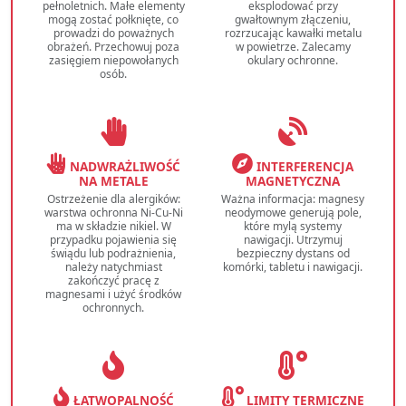
pełnoletnich. Małe elementy
eksplodować przy
mogą zostać połknięte, co
gwałtownym złączeniu,
prowadzi do poważnych
rozrzucając kawałki metalu
obrażeń. Przechowuj poza
w powietrze. Zalecamy
zasięgiem niepowołanych
okulary ochronne.
osób.
NADWRAŻLIWOŚĆ
INTERFERENCJA
NA METALE
MAGNETYCZNA
Ostrzeżenie dla alergików:
Ważna informacja: magnesy
warstwa ochronna Ni-Cu-Ni
neodymowe generują pole,
ma w składzie nikiel. W
które mylą systemy
przypadku pojawienia się
nawigacji. Utrzymuj
świądu lub podrażnienia,
bezpieczny dystans od
należy natychmiast
komórki, tabletu i nawigacji.
zakończyć pracę z
magnesami i użyć środków
ochronnych.
ŁATWOPALNOŚĆ
LIMITY TERMICZNE