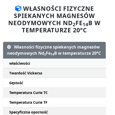
WŁASNOŚCI FIZYCZNE
SPIEKANYCH MAGNESÓW
NEODYMOWYCH ND
FE
B W
2
14
TEMPERATURZE 20°C
Własności fizyczne spiekanych magnesów
neodymowych Nd
Fe
B w temperaturze 20°C
2
14
właściwości
Twardość Vickersa
Gęstość
Temperatura Curie TC
Temperatura Curie TF
Specyficzna oporność