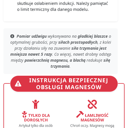
skutkuje osłabieniem indukcji. Należy pamiętać
o limit termiczny dla danego modelu.
Pomiar udźwigu
wykonywano na
gładkiej blaszce
o
optymalnej grubości
, przy
siłach prostopadłych
, z kolei
przy
działaniu siły na zsuwanie
siła trzymania jest
mniejsza nawet 5 razy
. Co więcej, nawet
drobny odstęp
między
powierzchnią magnesu, a blachą
redukuje
siłę
trzymania
.
INSTRUKCJA BEZPIECZNEJ
OBSŁUGI MAGNESÓW
TYLKO DLA
ŁAMLIWOŚĆ
DOROSŁYCH
MAGNESÓW
Artykuł tylko dla osób
Chroń oczy. Magnesy mogą