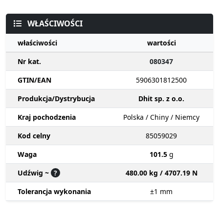
WŁAŚCIWOŚCI
właściwości
wartości
Nr kat.
080347
GTIN/EAN
5906301812500
Produkcja/Dystrybucja
Dhit sp. z o.o.
Kraj pochodzenia
Polska / Chiny / Niemcy
Kod celny
85059029
Waga
101.5
g
Udźwig ~
?
480.00 kg / 4707.19 N
Tolerancja wykonania
±1
mm