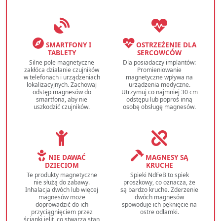
SMARTFONY I
OSTRZEŻENIE DLA
TABLETY
SERCOWCÓW
Silne pole magnetyczne
Dla posiadaczy implantów:
zakłóca działanie czujników
Promieniowanie
w telefonach i urządzeniach
magnetyczne wpływa na
lokalizacyjnych. Zachowaj
urządzenia medyczne.
odstęp magnesów do
Utrzymuj co najmniej 30 cm
smartfona, aby nie
odstępu lub poproś inną
uszkodzić czujników.
osobę obsługę magnesów.
NIE DAWAĆ
MAGNESY SĄ
DZIECIOM
KRUCHE
Te produkty magnetyczne
Spieki NdFeB to spiek
nie służą do zabawy.
proszkowy, co oznacza, że
Inhalacja dwóch lub więcej
są bardzo kruche. Zderzenie
magnesów może
dwóch magnesów
doprowadzić do ich
spowoduje ich pęknięcie na
przyciągnięciem przez
ostre odłamki.
ścianki jelit, co stwarza stan