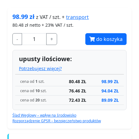
98.99
zł
transport
z VAT / szt. +
80.48
zł netto + 23% VAT / szt.
-
+
do koszyka
upusty ilościowe:
Potrzebujesz więcej?
80.48 ZŁ
98.99 ZŁ
cena od
1
szt.
76.46 ZŁ
94.04 ZŁ
cena od
10
szt.
72.43 ZŁ
89.09 ZŁ
cena od
20
szt.
Ślad Węglowy – wpływ na środowisko
Rozporządzenie GPSR – bezpieczeństwo produktów