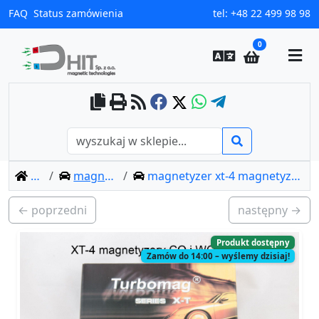
FAQ
Status zamówienia
tel:
+48 22 499 98 98
0
home
magnetyzer xt-4
magnetyzer xt-4 magnetyzery co i wody użytkowej
← poprzedni
następny →
Produkt dostępny
Zamów do 14:00 – wyślemy dzisiaj!