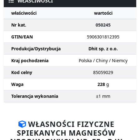
WŁAŚCIWOŚCI
właściwości
wartości
Nr kat.
050245
GTIN/EAN
5906301812395
Produkcja/Dystrybucja
Dhit sp. z o.o.
Kraj pochodzenia
Polska / Chiny / Niemcy
Kod celny
85059029
Waga
228
g
Tolerancja wykonania
±1
mm
WŁASNOŚCI FIZYCZNE
SPIEKANYCH MAGNESÓW