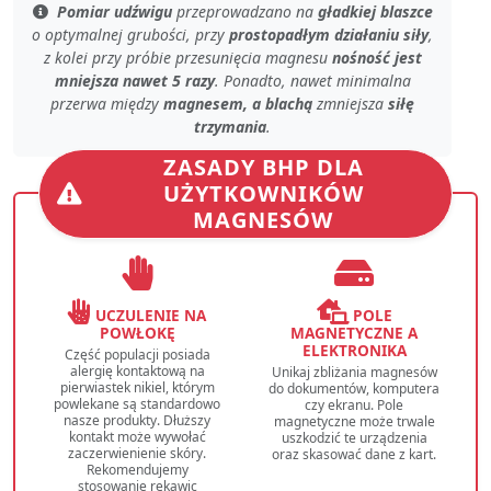
Pomiar udźwigu
przeprowadzano na
gładkiej blaszce
o
optymalnej grubości
, przy
prostopadłym działaniu siły
,
z kolei przy
próbie przesunięcia magnesu
nośność jest
mniejsza nawet 5 razy
. Ponadto, nawet
minimalna
przerwa
między
magnesem, a blachą
zmniejsza
siłę
trzymania
.
ZASADY BHP DLA
UŻYTKOWNIKÓW
MAGNESÓW
UCZULENIE NA
POLE
POWŁOKĘ
MAGNETYCZNE A
ELEKTRONIKA
Część populacji posiada
alergię kontaktową na
Unikaj zbliżania magnesów
pierwiastek nikiel, którym
do dokumentów, komputera
powlekane są standardowo
czy ekranu. Pole
nasze produkty. Dłuższy
magnetyczne może trwale
kontakt może wywołać
uszkodzić te urządzenia
zaczerwienienie skóry.
oraz skasować dane z kart.
Rekomendujemy
stosowanie rękawic