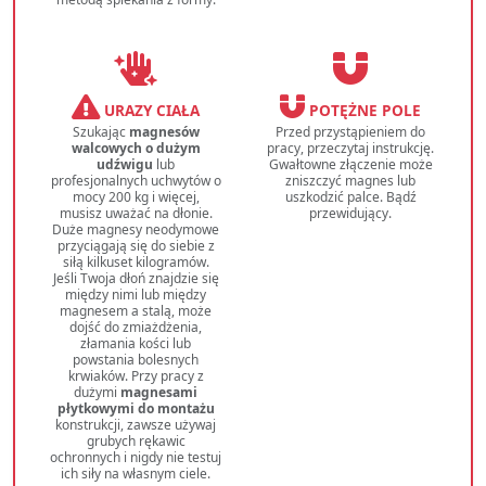
URAZY CIAŁA
POTĘŻNE POLE
Szukając
magnesów
Przed przystąpieniem do
walcowych o dużym
pracy, przeczytaj instrukcję.
udźwigu
lub
Gwałtowne złączenie może
profesjonalnych uchwytów o
zniszczyć magnes lub
mocy 200 kg i więcej,
uszkodzić palce. Bądź
musisz uważać na dłonie.
przewidujący.
Duże magnesy neodymowe
przyciągają się do siebie z
siłą kilkuset kilogramów.
Jeśli Twoja dłoń znajdzie się
między nimi lub między
magnesem a stalą, może
dojść do zmiażdżenia,
złamania kości lub
powstania bolesnych
krwiaków. Przy pracy z
dużymi
magnesami
płytkowymi do montażu
konstrukcji, zawsze używaj
grubych rękawic
ochronnych i nigdy nie testuj
ich siły na własnym ciele.