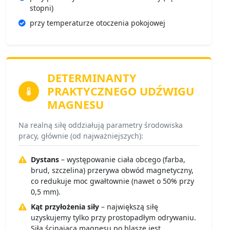
stopni)
przy temperaturze otoczenia pokojowej
DETERMINANTY
PRAKTYCZNEGO UDŹWIGU
MAGNESU
Na realną siłę oddziałują parametry środowiska
pracy, głównie (od najważniejszych):
Dystans
– występowanie ciała obcego (farba,
brud, szczelina) przerywa obwód magnetyczny,
co redukuje moc gwałtownie (nawet o 50% przy
0,5 mm).
Kąt przyłożenia siły
– największą siłę
uzyskujemy tylko przy prostopadłym odrywaniu.
Siła ścinająca magnesu po blasze jest