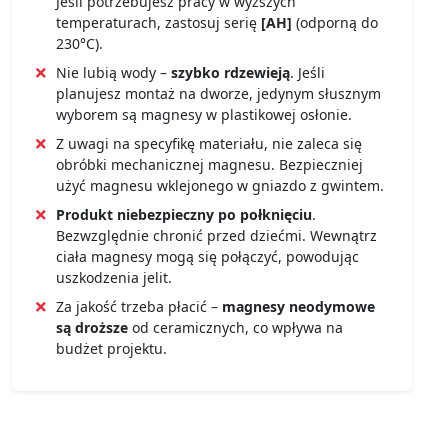
Jeśli potrzebujesz pracy w wyższych
temperaturach, zastosuj serię
[AH]
(odporną do
230°C).
Nie lubią wody –
szybko rdzewieją
. Jeśli
planujesz montaż na dworze, jedynym słusznym
wyborem są magnesy w plastikowej osłonie.
Z uwagi na specyfikę materiału, nie zaleca się
obróbki mechanicznej magnesu. Bezpieczniej
użyć magnesu wklejonego w gniazdo z gwintem.
Produkt niebezpieczny po połknięciu
.
Bezwzględnie chronić przed dziećmi. Wewnątrz
ciała magnesy mogą się połączyć, powodując
uszkodzenia jelit.
Za jakość trzeba płacić –
magnesy neodymowe
są droższe
od ceramicznych, co wpływa na
budżet projektu.