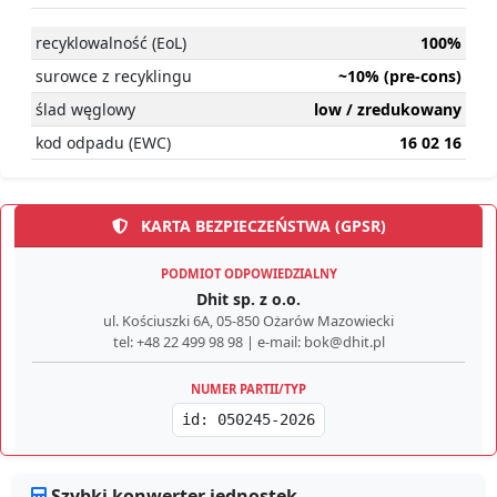
recyklowalność (EoL)
100%
surowce z recyklingu
~10% (pre-cons)
ślad węglowy
low / zredukowany
kod odpadu (EWC)
16 02 16
KARTA BEZPIECZEŃSTWA (GPSR)
PODMIOT ODPOWIEDZIALNY
Dhit sp. z o.o.
ul. Kościuszki 6A, 05-850 Ożarów Mazowiecki
tel: +48 22 499 98 98 | e-mail: bok@dhit.pl
NUMER PARTII/TYP
id: 050245-2026
Szybki konwerter jednostek