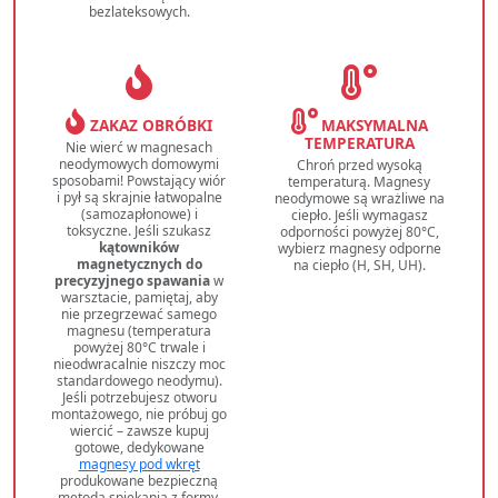
bezlateksowych.
ZAKAZ OBRÓBKI
MAKSYMALNA
TEMPERATURA
Nie wierć w magnesach
neodymowych domowymi
Chroń przed wysoką
sposobami! Powstający wiór
temperaturą. Magnesy
i pył są skrajnie łatwopalne
neodymowe są wrażliwe na
(samozapłonowe) i
ciepło. Jeśli wymagasz
toksyczne. Jeśli szukasz
odporności powyżej 80°C,
kątowników
wybierz magnesy odporne
magnetycznych do
na ciepło (H, SH, UH).
precyzyjnego spawania
w
warsztacie, pamiętaj, aby
nie przegrzewać samego
magnesu (temperatura
powyżej 80°C trwale i
nieodwracalnie niszczy moc
standardowego neodymu).
Jeśli potrzebujesz otworu
montażowego, nie próbuj go
wiercić – zawsze kupuj
gotowe, dedykowane
magnesy pod wkręt
produkowane bezpieczną
metodą spiekania z formy.