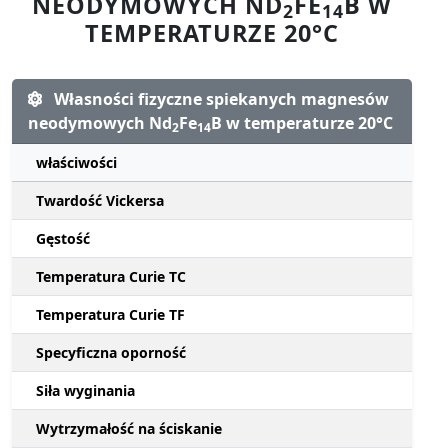
NEODYMOWYCH ND
FE
B W
2
14
TEMPERATURZE 20°C
Własności fizyczne spiekanych magnesów
neodymowych Nd
Fe
B w temperaturze 20°C
2
14
właściwości
Twardość Vickersa
Gęstość
Temperatura Curie TC
Temperatura Curie TF
Specyficzna oporność
Siła wyginania
Wytrzymałość na ściskanie