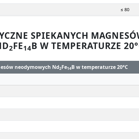
≤ 80
ZYCZNE SPIEKANYCH MAGNE
ND
FE
B W TEMPERATURZE 20°
2
14
gnesów neodymowych Nd
Fe
B w temperaturze 20°C
2
14