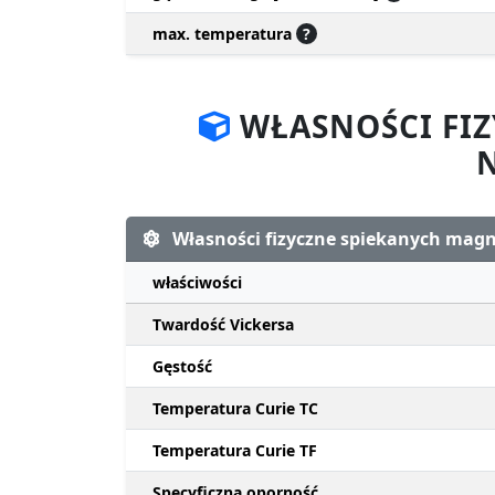
max. temperatura
?
WŁASNOŚCI FI
Własności fizyczne spiekanych ma
właściwości
Twardość Vickersa
Gęstość
Temperatura Curie TC
Temperatura Curie TF
Specyficzna oporność