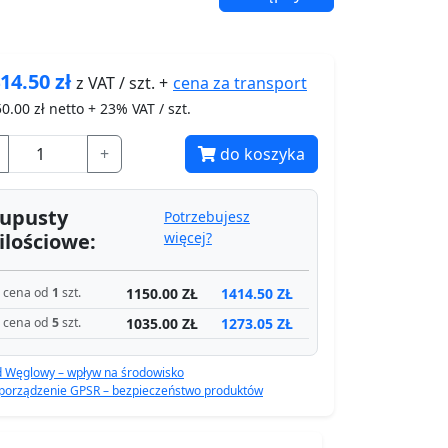
14.50
zł
cena za
transport
z VAT / szt. +
50.00
zł netto + 23% VAT / szt.
+
do koszyka
upusty
Potrzebujesz
ilościowe:
więcej?
1150.00 ZŁ
1414.50 ZŁ
cena od
1
szt.
1035.00 ZŁ
1273.05 ZŁ
cena od
5
szt.
d Węglowy – wpływ na środowisko
porządzenie GPSR – bezpieczeństwo produktów