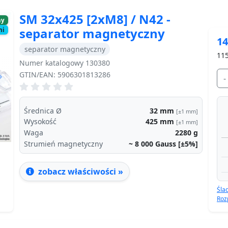
SM 32x425 [2xM8] / N42 -
ny
separator magnetyczny
ni
14
separator magnetyczny
11
Numer katalogowy 130380
GTIN/EAN: 5906301813286
-
Next
Średnica Ø
32
mm
[±1 mm]
Wysokość
425
mm
[±1 mm]
Waga
2280
g
Strumień magnetyczny
~ 8 000
Gauss [±5%]
zobacz właściwości »
Śla
Roz