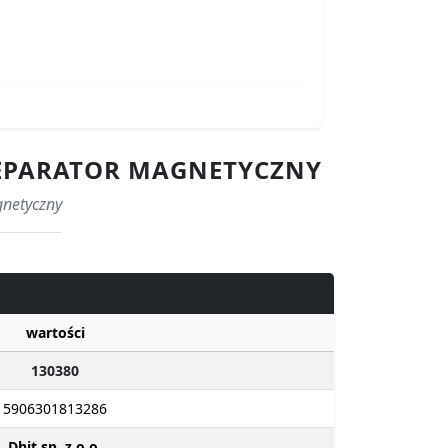
 SEPARATOR MAGNETYCZNY
gnetyczny
wartości
130380
5906301813286
Dhit sp. z o.o.