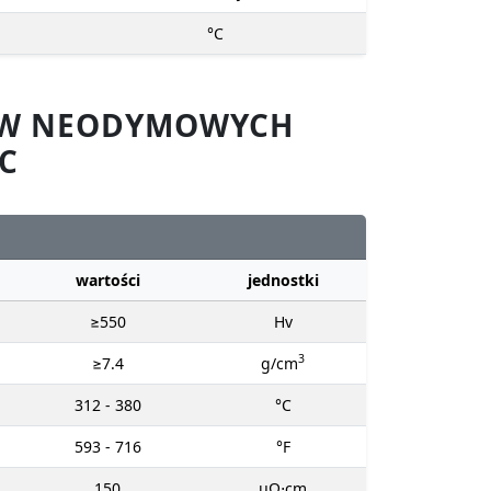
°C
SÓW NEODYMOWYCH
C
wartości
jednostki
≥550
Hv
3
≥7.4
g/cm
312 - 380
°C
593 - 716
°F
150
μΩ⋅cm