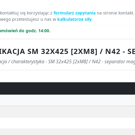
kontaktuj się korzystając z
formularz zapytania
na stronie kontakt.
ego przetestujesz u nas w
kalkulatorze siły.
amówień do godz. 14:00.
KACJA SM 32X425 [2XM8] / N42 -
acja / charakterystyka - SM 32x425 [2xM8] / N42 - separator ma