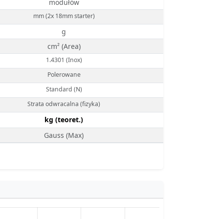
modułów
mm (2x 18mm starter)
g
cm² (Area)
1.4301 (Inox)
Polerowane
Standard (N)
Strata odwracalna (fizyka)
kg (teoret.)
Gauss (Max)