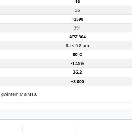
16
36
~2598
391
AISI 304
Ra < 0.8 µm
80°C
-12.8%
26.2
~8 000
 z gwintem M8/M10.