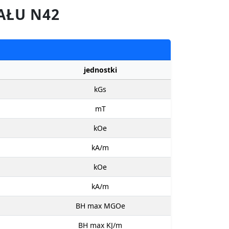
AŁU N42
jednostki
kGs
mT
kOe
kA/m
kOe
kA/m
BH max MGOe
BH max KJ/m