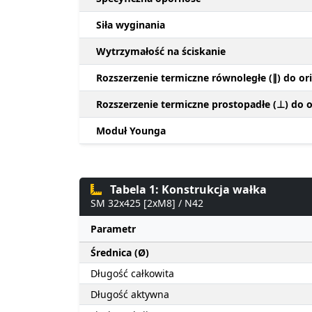
Siła wyginania
Wytrzymałość na ściskanie
Rozszerzenie termiczne równoległe (∥) do ori
Rozszerzenie termiczne prostopadłe (⊥) do or
Moduł Younga
Tabela 1: Konstrukcja wałka
SM 32x425 [2xM8] / N42
Parametr
Średnica (Ø)
Długość całkowita
Długość aktywna