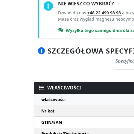
NIE WIESZ CO WYBRAĆ?
Dzwoń do nas
+48 22 499 98 98
albo s
Masę oraz wygląd magnesu neodymow
Wysyłka tego samego dnia dla z
SZCZEGÓŁOWA SPECYFI
Specyfik
WŁAŚCIWOŚCI
właściwości
Nr kat.
GTIN/EAN
Produkcja/Dystrybucja