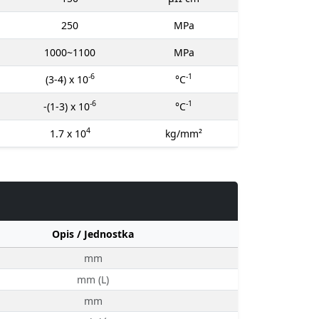
250
MPa
1000~1100
MPa
-6
-1
(3-4) x 10
°C
-6
-1
-(1-3) x 10
°C
4
1.7 x 10
kg/mm²
Opis / Jednostka
mm
mm (L)
mm