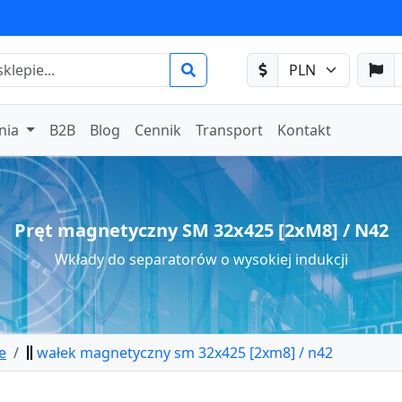
nia
B2B
Blog
Cennik
Transport
Kontakt
Pręt magnetyczny SM 32x425 [2xM8] / N42
Wkłady do separatorów o wysokiej indukcji
e
wałek magnetyczny sm 32x425 [2xm8] / n42
etyczny