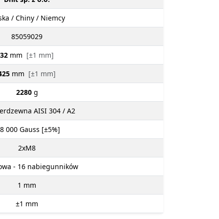
ska / Chiny / Niemcy
85059029
32
mm
[±1 mm]
425
mm
[±1 mm]
2280
g
ierdzewna AISI 304 / A2
 8 000
Gauss [±5%]
2xM8
wa - 16 nabiegunników
1
mm
±1
mm