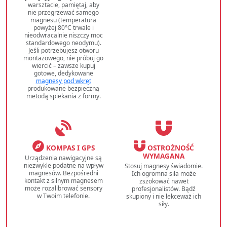
warsztacie, pamiętaj, aby
nie przegrzewać samego
magnesu (temperatura
powyżej 80°C trwale i
nieodwracalnie niszczy moc
standardowego neodymu).
Jeśli potrzebujesz otworu
montażowego, nie próbuj go
wiercić – zawsze kupuj
gotowe, dedykowane
magnesy pod wkręt
produkowane bezpieczną
metodą spiekania z formy.
KOMPAS I GPS
OSTROŻNOŚĆ
WYMAGANA
Urządzenia nawigacyjne są
niezwykle podatne na wpływ
Stosuj magnesy świadomie.
magnesów. Bezpośredni
Ich ogromna siła może
kontakt z silnym magnesem
zszokować nawet
może rozalibrować sensory
profesjonalistów. Bądź
w Twoim telefonie.
skupiony i nie lekceważ ich
siły.