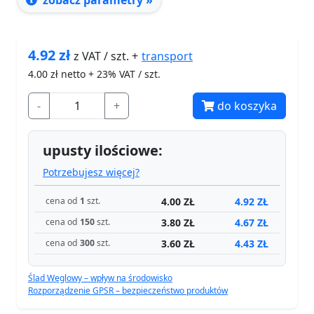
zobacz parametry »
4.92
zł
transport
z VAT / szt. +
4.00
zł netto + 23% VAT / szt.
-
+
do koszyka
upusty ilościowe:
Potrzebujesz więcej?
4.00 ZŁ
4.92 ZŁ
cena od
1
szt.
3.80 ZŁ
4.67 ZŁ
cena od
150
szt.
3.60 ZŁ
4.43 ZŁ
cena od
300
szt.
Ślad Węglowy – wpływ na środowisko
Rozporządzenie GPSR – bezpieczeństwo produktów