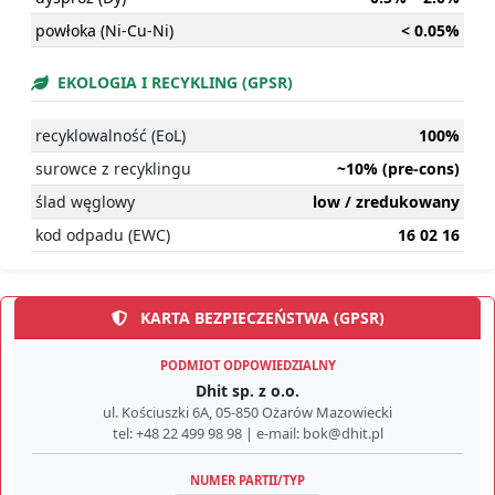
powłoka (Ni-Cu-Ni)
< 0.05%
EKOLOGIA I RECYKLING (GPSR)
recyklowalność (EoL)
100%
surowce z recyklingu
~10% (pre-cons)
ślad węglowy
low / zredukowany
kod odpadu (EWC)
16 02 16
KARTA BEZPIECZEŃSTWA (GPSR)
PODMIOT ODPOWIEDZIALNY
Dhit sp. z o.o.
ul. Kościuszki 6A, 05-850 Ożarów Mazowiecki
tel: +48 22 499 98 98 | e-mail: bok@dhit.pl
NUMER PARTII/TYP