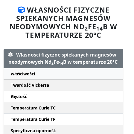
WŁASNOŚCI FIZYCZNE
SPIEKANYCH MAGNESÓW
NEODYMOWYCH ND
FE
B W
2
14
TEMPERATURZE 20°C
Własności fizyczne spiekanych magnesów
neodymowych Nd
Fe
B w temperaturze 20°C
2
14
właściwości
Twardość Vickersa
Gęstość
Temperatura Curie TC
Temperatura Curie TF
Specyficzna oporność