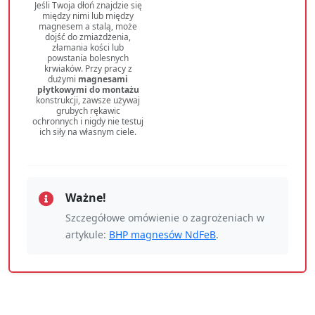
Jeśli Twoja dłoń znajdzie się
między nimi lub między
magnesem a stalą, może
dojść do zmiażdżenia,
złamania kości lub
powstania bolesnych
krwiaków. Przy pracy z
dużymi
magnesami
płytkowymi do montażu
konstrukcji, zawsze używaj
grubych rękawic
ochronnych i nigdy nie testuj
ich siły na własnym ciele.
Ważne!
Szczegółowe omówienie o zagrożeniach w
artykule:
BHP magnesów NdFeB
.