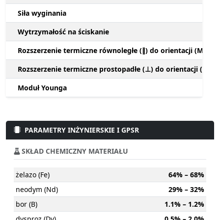
Siła wyginania
Wytrzymałość na ściskanie
Rozszerzenie termiczne równoległe (∥) do orientacji (M)
Rozszerzenie termiczne prostopadłe (⊥) do orientacji (M)
Moduł Younga
PARAMETRY INŻYNIERSKIE I GPSR
SKŁAD CHEMICZNY MATERIAŁU
żelazo (Fe)
64% – 68%
neodym (Nd)
29% – 32%
bor (B)
1.1% – 1.2%
dysproz (Dy)
0.5% – 2.0%