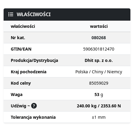
WŁAŚCIWOŚCI
właściwości
wartości
Nr kat.
080268
GTIN/EAN
5906301812470
Produkcja/Dystrybucja
Dhit sp. z o.o.
Kraj pochodzenia
Polska / Chiny / Niemcy
Kod celny
85059029
Waga
53
g
Udźwig ~
?
240.00 kg / 2353.60 N
Tolerancja wykonania
±1
mm