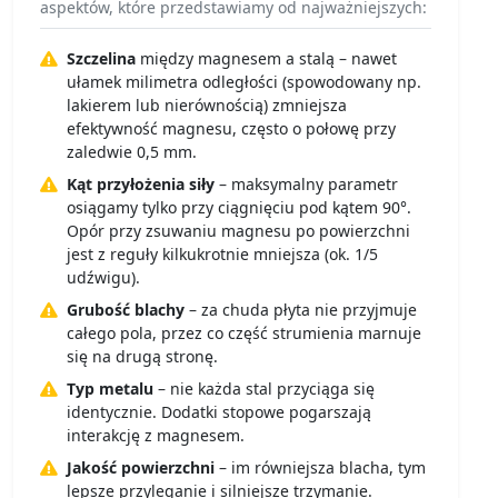
aspektów, które przedstawiamy od najważniejszych:
Szczelina
między magnesem a stalą – nawet
ułamek milimetra odległości (spowodowany np.
lakierem lub nierównością) zmniejsza
efektywność magnesu, często o połowę przy
zaledwie 0,5 mm.
Kąt przyłożenia siły
– maksymalny parametr
osiągamy tylko przy ciągnięciu pod kątem 90°.
Opór przy zsuwaniu magnesu po powierzchni
jest z reguły kilkukrotnie mniejsza (ok. 1/5
udźwigu).
Grubość blachy
– za chuda płyta nie przyjmuje
całego pola, przez co część strumienia marnuje
się na drugą stronę.
Typ metalu
– nie każda stal przyciąga się
identycznie. Dodatki stopowe pogarszają
interakcję z magnesem.
Jakość powierzchni
– im równiejsza blacha, tym
lepsze przyleganie i silniejsze trzymanie.