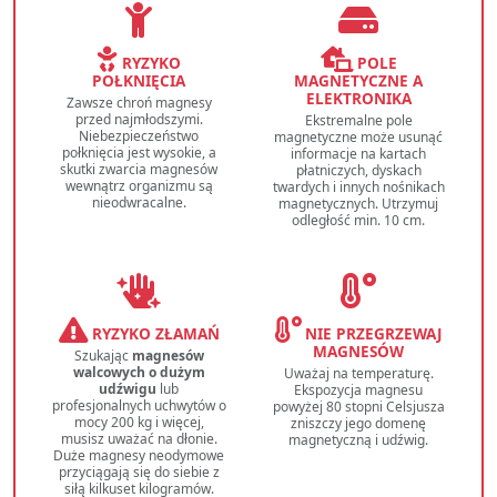
RYZYKO
POLE
POŁKNIĘCIA
MAGNETYCZNE A
ELEKTRONIKA
Zawsze chroń magnesy
przed najmłodszymi.
Ekstremalne pole
Niebezpieczeństwo
magnetyczne może usunąć
połknięcia jest wysokie, a
informacje na kartach
skutki zwarcia magnesów
płatniczych, dyskach
wewnątrz organizmu są
twardych i innych nośnikach
nieodwracalne.
magnetycznych. Utrzymuj
odległość min. 10 cm.
RYZYKO ZŁAMAŃ
NIE PRZEGRZEWAJ
MAGNESÓW
Szukając
magnesów
walcowych o dużym
Uważaj na temperaturę.
udźwigu
lub
Ekspozycja magnesu
profesjonalnych uchwytów o
powyżej 80 stopni Celsjusza
mocy 200 kg i więcej,
zniszczy jego domenę
musisz uważać na dłonie.
magnetyczną i udźwig.
Duże magnesy neodymowe
przyciągają się do siebie z
siłą kilkuset kilogramów.