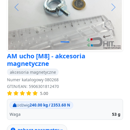
Previous
Next
AM ucho [M8] - akcesoria
magnetyczne
akcesoria magnetyczne
Numer katalogowy 080268
GTIN/EAN: 5906301812470
5.00
Udźwig
240.00 kg / 2353.60 N
Waga
53
g