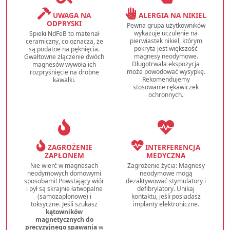
UWAGA NA
ALERGIA NA NIKIEL
ODPRYSKI
Pewna grupa użytkowników
wykazuje uczulenie na
Spieki NdFeB to materiał
pierwiastek nikiel, którym
ceramiczny, co oznacza, że
pokryta jest większość
są podatne na pęknięcia.
magnesy neodymowe.
Gwałtowne złączenie dwóch
Długotrwała ekspozycja
magnesów wywoła ich
może powodować wysypkę.
rozpryśnięcie na drobne
Rekomendujemy
kawałki.
stosowanie rękawiczek
ochronnych.
ZAGROŻENIE
INTERFERENCJA
ZAPŁONEM
MEDYCZNA
Nie wierć w magnesach
Zagrożenie życia: Magnesy
neodymowych domowymi
neodymowe mogą
sposobami! Powstający wiór
dezaktywować stymulatory i
i pył są skrajnie łatwopalne
defibrylatory. Unikaj
(samozapłonowe) i
kontaktu, jeśli posiadasz
toksyczne. Jeśli szukasz
implanty elektroniczne.
kątowników
magnetycznych do
precyzyjnego spawania
w