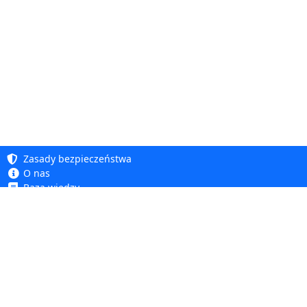
Zasady bezpieczeństwa
O nas
Baza wiedzy
Polityka prywatności
Copyright 2005 - 2026
Polityka cookie
Dhit sp. z o. o.
Dostępność
Regulamin
Reklamacje i zwroty
Dhit sp. z o.o.
ul. Kościuszki 6A, 05-850 Ożarów Mazowiecki