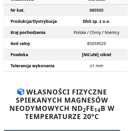
Nr kat.
080505
Produkcja/Dystrybucja
Dhit sp. z o.o.
Kraj pochodzenia
Polska / Chiny / Niemcy
Kod celny
85059029
Powłoka
[NiCuNi] nikiel
Tolerancja wykonania
±1
mm
WŁASNOŚCI FIZYCZNE
SPIEKANYCH MAGNESÓW
NEODYMOWYCH ND
FE
B W
2
14
TEMPERATURZE 20°C