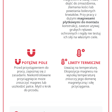
dojść do zmiażdżenia,
złamania kości lub
powstania bolesnych
krwiaków. Przy pracy z
dużymi
magnesami
płytkowymi do montażu
konstrukcji, zawsze używaj
grubych rękawic
ochronnych i nigdy nie testuj
ich siły na własnym ciele.
POTĘŻNE POLE
LIMITY TERMICZNE
Przed przystąpieniem do
Uważaj na temperaturę.
pracy, zapoznaj się z
Ekspozycja magnesu na
zasadami. Niekontrolowane
wysoką temperaturę
przyciągnięcie może
zniszczy jego domenę
zniszczyć magnes lub
magnetyczną i siłę
uszkodzić palce. Myśl o krok
przyciągania.
do przodu.