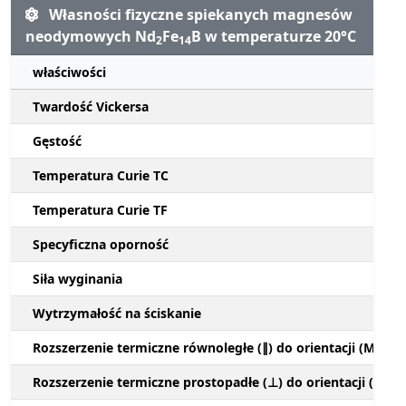
Własności fizyczne spiekanych magnesów
neodymowych Nd
Fe
B w temperaturze 20°C
2
14
właściwości
Twardość Vickersa
Gęstość
Temperatura Curie TC
Temperatura Curie TF
Specyficzna oporność
Siła wyginania
Wytrzymałość na ściskanie
Rozszerzenie termiczne równoległe (∥) do orientacji (M)
Rozszerzenie termiczne prostopadłe (⊥) do orientacji (M)