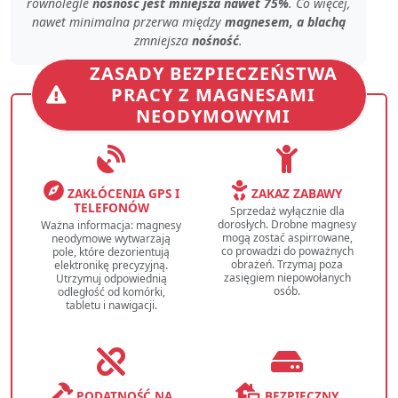
równolegle
nośność jest mniejsza nawet 75%
. Co więcej,
nawet
minimalna przerwa
między
magnesem, a blachą
zmniejsza
nośność
.
ZASADY BEZPIECZEŃSTWA
PRACY Z MAGNESAMI
NEODYMOWYMI
ZAKŁÓCENIA GPS I
ZAKAZ ZABAWY
TELEFONÓW
Sprzedaż wyłącznie dla
dorosłych. Drobne magnesy
Ważna informacja: magnesy
mogą zostać aspirrowane,
neodymowe wytwarzają
co prowadzi do poważnych
pole, które dezorientują
obrażeń. Trzymaj poza
elektronikę precyzyjną.
zasięgiem niepowołanych
Utrzymuj odpowiednią
osób.
odległość od komórki,
tabletu i nawigacji.
PODATNOŚĆ NA
BEZPIECZNY