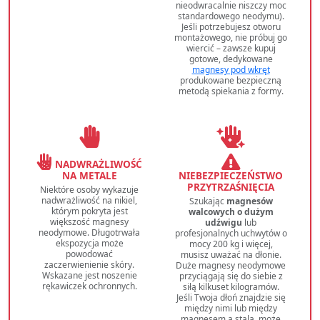
nieodwracalnie niszczy moc
standardowego neodymu).
Jeśli potrzebujesz otworu
montażowego, nie próbuj go
wiercić – zawsze kupuj
gotowe, dedykowane
magnesy pod wkręt
produkowane bezpieczną
metodą spiekania z formy.
NADWRAŻLIWOŚĆ
NA METALE
NIEBEZPIECZEŃSTWO
PRZYTRZAŚNIĘCIA
Niektóre osoby wykazuje
nadwrażliwość na nikiel,
Szukając
magnesów
którym pokryta jest
walcowych o dużym
większość magnesy
udźwigu
lub
neodymowe. Długotrwała
profesjonalnych uchwytów o
ekspozycja może
mocy 200 kg i więcej,
powodować
musisz uważać na dłonie.
zaczerwienienie skóry.
Duże magnesy neodymowe
Wskazane jest noszenie
przyciągają się do siebie z
rękawiczek ochronnych.
siłą kilkuset kilogramów.
Jeśli Twoja dłoń znajdzie się
między nimi lub między
magnesem a stalą, może