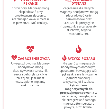
PĘKANIE
DYSTANS
Chroń oczy. Magnesy mogą
Zagrożenie dla danych:
eksplodować przy
Magnesy neodymowe mogą
gwałtownym złączeniu,
zdegradować karty
rozrzucając kawałki metalu
bankomatowe oraz
w powietrze. Noś okulary.
urządzenia precyzyjne
(rozruszniki serca, aparaty
słuchowe, zegarki
mechaniczne).
ZAGROŻENIE ŻYCIA
RYZYKO POŻARU
Uwaga zdrowotna: Magnesy
Nie wierć w magnesach
neodymowe mogą
neodymowych domowymi
dezaktywować rozruszniki
sposobami! Powstający wiór
serca i defibrylatory. Nie
i pył są skrajnie łatwopalne
zbliżaj się, jeśli masz
(samozapłonowe) i
wszczepione implanty
toksyczne. Jeśli szukasz
elektroniczne.
kątowników
magnetycznych do
precyzyjnego spawania
w
warsztacie, pamiętaj, aby
nie przegrzewać samego
magnesu (temperatura
powyżej 80°C trwale i