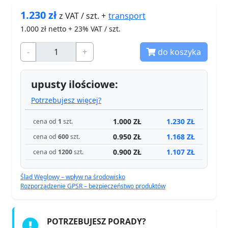
1.230
zł
transport
z VAT / szt. +
1.000
zł netto + 23% VAT / szt.
-
+
do koszyka
upusty ilościowe:
Potrzebujesz więcej?
1.000 ZŁ
1.230 ZŁ
cena od
1
szt.
0.950 ZŁ
1.168 ZŁ
cena od
600
szt.
0.900 ZŁ
1.107 ZŁ
cena od
1200
szt.
Ślad Węglowy – wpływ na środowisko
Rozporządzenie GPSR – bezpieczeństwo produktów
POTRZEBUJESZ PORADY?