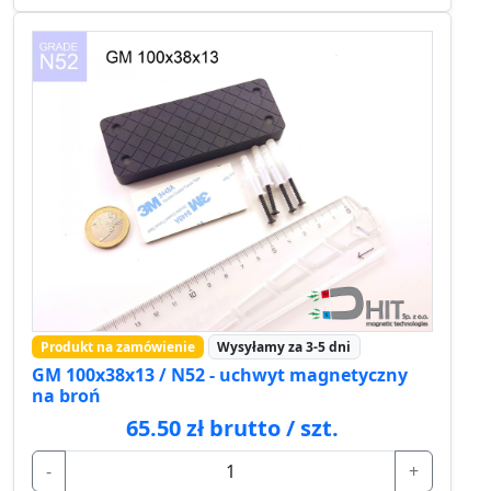
Produkt na zamówienie
Wysyłamy za 3-5 dni
GM 100x38x13 / N52 - uchwyt magnetyczny
na broń
65.50 zł brutto / szt.
-
+