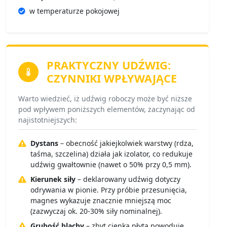
w temperaturze pokojowej
PRAKTYCZNY UDŹWIG:
CZYNNIKI WPŁYWAJĄCE
Warto wiedzieć, iż udźwig roboczy może być niższe
pod wpływem poniższych elementów, zaczynając od
najistotniejszych:
Dystans
– obecność jakiejkolwiek warstwy (rdza,
taśma, szczelina) działa jak izolator, co redukuje
udźwig gwałtownie (nawet o 50% przy 0,5 mm).
Kierunek siły
– deklarowany udźwig dotyczy
odrywania w pionie. Przy próbie przesunięcia,
magnes wykazuje znacznie mniejszą moc
(zazwyczaj ok. 20-30% siły nominalnej).
Grubość blachy
– zbyt cienka płyta powoduje