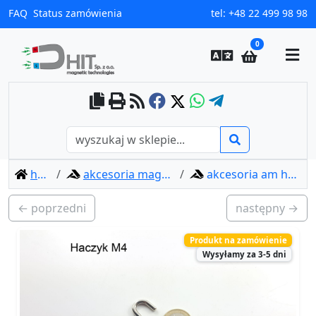
FAQ
Status zamówienia
tel:
+48 22 499 98 98
0
home
akcesoria magnetyczne
akcesoria am haczyk m4
← poprzedni
następny →
Produkt na zamówienie
Wysyłamy za 3-5 dni