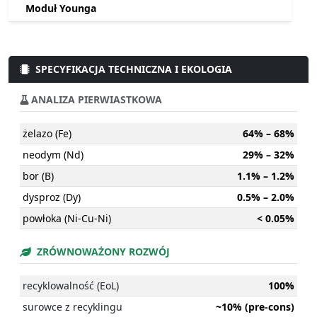
Moduł Younga
SPECYFIKACJA TECHNICZNA I EKOLOGIA
ANALIZA PIERWIASTKOWA
żelazo (Fe)
64% – 68%
neodym (Nd)
29% – 32%
bor (B)
1.1% – 1.2%
dysproz (Dy)
0.5% – 2.0%
powłoka (Ni-Cu-Ni)
< 0.05%
ZRÓWNOWAŻONY ROZWÓJ
recyklowalność (EoL)
100%
surowce z recyklingu
~10% (pre-cons)