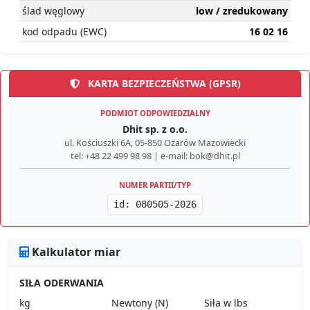
ślad węglowy
low / zredukowany
kod odpadu (EWC)
16 02 16
KARTA BEZPIECZEŃSTWA (GPSR)
PODMIOT ODPOWIEDZIALNY
Dhit sp. z o.o.
ul. Kościuszki 6A, 05-850 Ożarów Mazowiecki
tel: +48 22 499 98 98 | e-mail: bok@dhit.pl
NUMER PARTII/TYP
id: 080505-2026
Kalkulator miar
SIŁA ODERWANIA
kg
Newtony (N)
Siła w lbs