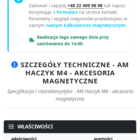
Zadzwoń i zapytaj
+48 22 499 98 98
lub napisz
korzystając z
formularz
na stronie kontakt.
Parametry i wygląd magnesów przetestujesz w
naszym
naszym kalkulatorze magnetycznym.
Realizacja tego samego dnia przy
zamówieniu do 14:00.
SZCZEGÓŁY TECHNICZNE - AM
HACZYK M4 - AKCESORIA
MAGNETYCZNE
Specyfikacja / charakterystyka - AM Haczyk M4 - akcesoria
magnetyczne
WŁAŚCIWOŚCI
właściwości
wartości