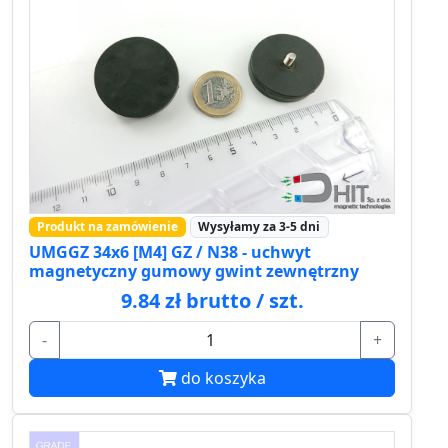
Produkt na zamówienie
Wysyłamy za 3-5 dni
UMGGZ 34x6 [M4] GZ / N38 - uchwyt
magnetyczny gumowy gwint zewnętrzny
9.84 zł brutto / szt.
-
+
do koszyka