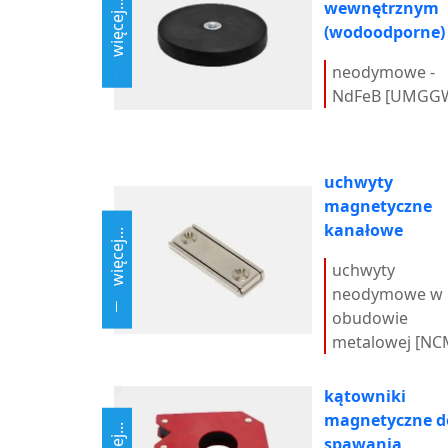
wewnętrznym
więcej...
(wodoodporne)
neodymowe -
NdFeB [UMGG
uchwyty
magnetyczne
kanałowe
więcej...
uchwyty
neodymowe w
obudowie
metalowej [NC
kątowniki
magnetyczne d
spawania