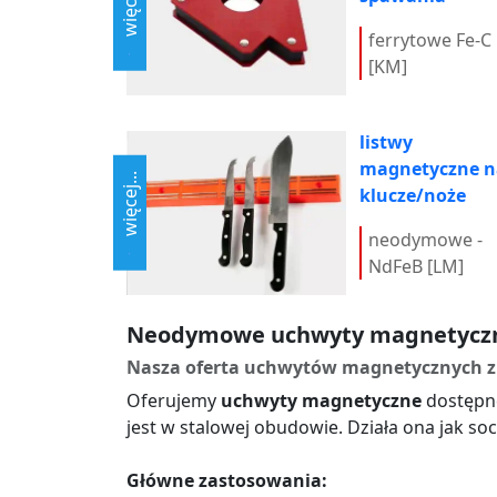
więcej...
ferrytowe Fe-C
[KM]
listwy
magnetyczne n
więcej...
klucze/noże
neodymowe -
NdFeB [LM]
Neodymowe uchwyty magnetyczne
Nasza oferta uchwytów magnetycznych
Oferujemy
uchwyty magnetyczne
dostępne
jest w stalowej obudowie. Działa ona jak s
Główne zastosowania: