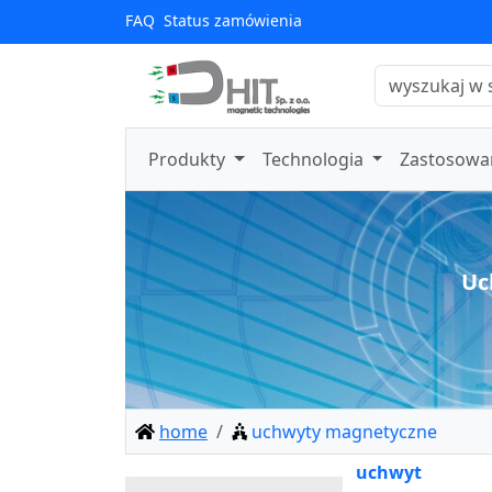
FAQ
Status zamówienia
Produkty
Technologia
Zastosowa
Uc
home
uchwyty magnetyczne
uchwyt