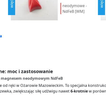
więcej...
więcej...
neodymowe -
NdFeB [WM]
a
: moc i zastosowanie
 z magnesem neodymowym NdFeB
 od ręki w Ożarowie Mazowieckim. To specjalna konstrukcj
oczewka, zwiększając siłę udźwigu nawet
6-krotnie
w porówn