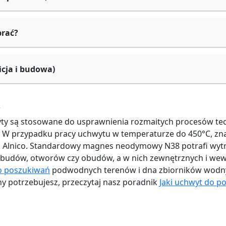
brać?
cja i budowa)
?
ty są stosowane do usprawnienia rozmaitych procesów tec
W przypadku pracy uchwytu w temperaturze do 450°C, znac
 Alnico. Standardowy magnes neodymowy N38 potrafi wyt
 obudów, otworów czy obudów, a w nich zewnętrznych i w
o poszukiwań
podwodnych terenów i dna zbiorników wodn
zny potrzebujesz, przeczytaj nasz poradnik
Jaki uchwyt do p