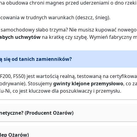
na obudowa chroni magnes przed uderzeniami o dno rzeki c
ocowania w trudnych warunkach (deszcz, śnieg).
 samochodowy słabo trzyma? Nie musisz kupować nowego.
słabych uchwytów
na kratkę czy szybę. Wymień fabryczny m
 się od tanich zamienników?
200, F550) jest wartością realną, testowaną na certyfik
e odrywanie). Stosujemy
gwinty klejone przemysłowo
, co 
-Ni, co jest kluczowe dla poszukiwaczy i przemysłu.
netyczne? (Producent Ożarów)
lep Ożarów)