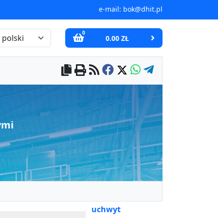
e-mail:
bok@dhit.pl
0
0.00 ZŁ
ymi
uchwyt