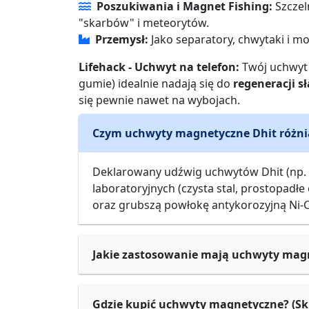
Poszukiwania i Magnet Fishing:
Szczel
"skarbów" i meteorytów.
Przemysł:
Jako separatory, chwytaki i m
Lifehack - Uchwyt na telefon:
Twój uchwyt
gumie) idealnie nadają się do
regeneracji 
się pewnie nawet na wybojach.
Czym uchwyty magnetyczne Dhit różnią
Deklarowany udźwig uchwytów Dhit (np. F
laboratoryjnych (czysta stal, prostopadł
oraz grubszą powłokę antykorozyjną Ni-Cu
Jakie zastosowanie mają uchwyty mag
Gdzie kupić uchwyty magnetyczne? (Sk