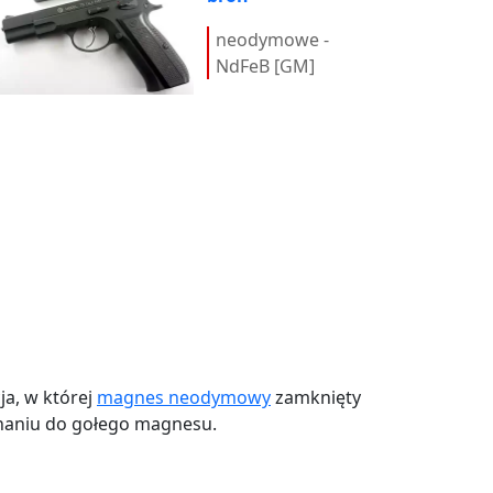
neodymowe -
NdFeB [GM]
a, w której
magnes neodymowy
zamknięty
aniu do gołego magnesu.