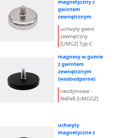
magnetyczny z
gwintem
zewnętrznym
uchwyty gwint
zewnętrzny
[UMGZ] Typ-C
magnesy w gumie
z gwintem
zewnętrznym
(wodoodporne)
neodymowe -
NdFeB [UMGGZ]
uchwyty
magnetyczne z