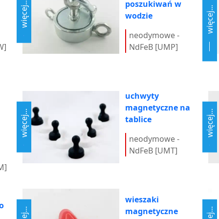
poszukiwań w
więcej...
więcej...
wodzie
neodymowe -
W]
NdFeB [UMP]
uchwyty
magnetyczne na
więcej...
więcej...
tablice
neodymowe -
NdFeB [UMT]
M]
wieszaki
o
magnetyczne