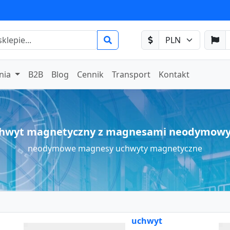
nia
B2B
Blog
Cennik
Transport
Kontakt
hwyt magnetyczny z magnesami neodymow
neodymowe magnesy uchwyty magnetyczne
uchwyt