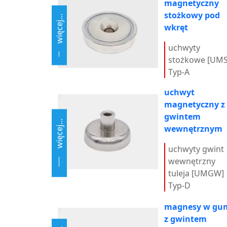
magnetyczny
stożkowy pod
więcej...
wkręt
uchwyty
stożkowe [UMS
Typ-A
uchwyt
magnetyczny z
gwintem
więcej...
wewnętrznym
uchwyty gwint
wewnętrzny
tuleja [UMGW]
Typ-D
magnesy w gu
z gwintem