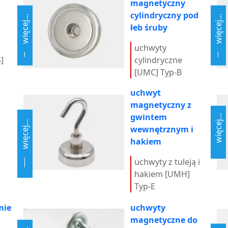
magnetyczny
cylindryczny pod
więcej...
więcej...
łeb śruby
uchwyty
]
cylindryczne
[UMC] Typ-B
uchwyt
magnetyczny z
gwintem
więcej...
więcej...
wewnętrznym i
hakiem
uchwyty z tuleją i
hakiem [UMH]
Typ-E
mie
uchwyty
magnetyczne do