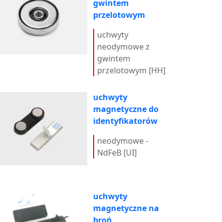
gwintem
przelotowym
uchwyty
neodymowe z
gwintem
przelotowym [HH]
uchwyty
magnetyczne do
identyfikatorów
neodymowe -
NdFeB [UI]
uchwyty
magnetyczne na
broń