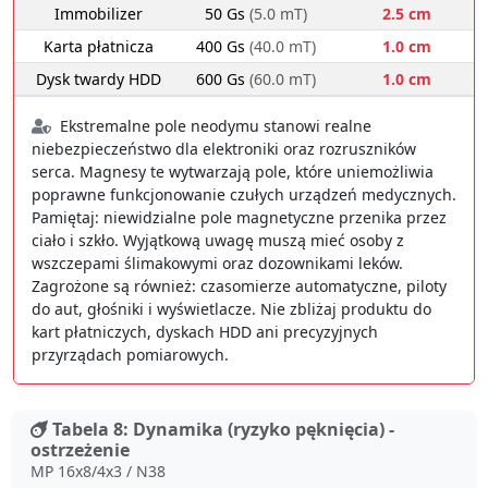
Immobilizer
50 Gs
(5.0 mT)
2.5 cm
Karta płatnicza
400 Gs
(40.0 mT)
1.0 cm
Dysk twardy HDD
600 Gs
(60.0 mT)
1.0 cm
Ekstremalne pole neodymu stanowi realne
niebezpieczeństwo dla elektroniki oraz rozruszników
serca. Magnesy te wytwarzają pole, które uniemożliwia
poprawne funkcjonowanie czułych urządzeń medycznych.
Pamiętaj: niewidzialne pole magnetyczne przenika przez
ciało i szkło. Wyjątkową uwagę muszą mieć osoby z
wszczepami ślimakowymi oraz dozownikami leków.
Zagrożone są również: czasomierze automatyczne, piloty
do aut, głośniki i wyświetlacze. Nie zbliżaj produktu do
kart płatniczych, dyskach HDD ani precyzyjnych
przyrządach pomiarowych.
Tabela 8: Dynamika (ryzyko pęknięcia) -
ostrzeżenie
MP 16x8/4x3 / N38