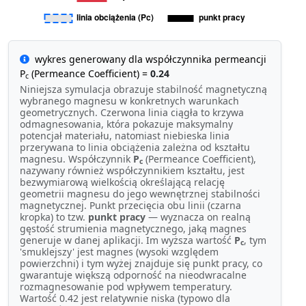
wykres generowany dla współczynnika permeancji
P
(Permeance Coefficient) =
0.24
c
Niniejsza symulacja obrazuje stabilność magnetyczną
wybranego magnesu w konkretnych warunkach
geometrycznych. Czerwona linia ciągła to krzywa
odmagnesowania, która pokazuje maksymalny
potencjał materiału, natomiast niebieska linia
przerywana to linia obciążenia zależna od kształtu
magnesu. Współczynnik
P
(Permeance Coefficient),
c
nazywany również współczynnikiem kształtu, jest
bezwymiarową wielkością określającą relację
geometrii magnesu do jego wewnętrznej stabilności
magnetycznej. Punkt przecięcia obu linii (czarna
kropka) to tzw.
punkt pracy
— wyznacza on realną
gęstość strumienia magnetycznego, jaką magnes
generuje w danej aplikacji. Im wyższa wartość
P
, tym
c
'smuklejszy' jest magnes (wysoki względem
powierzchni) i tym wyżej znajduje się punkt pracy, co
gwarantuje większą odporność na nieodwracalne
rozmagnesowanie pod wpływem temperatury.
Wartość 0.42 jest relatywnie niska (typowo dla