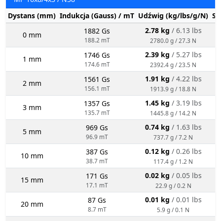
Dystans (mm)
Indukcja (Gauss) / mT
Udźwig (kg/lbs/g/N)
St
2.78 kg
/ 6.13 lbs
1882 Gs
0 mm
188.2 mT
2780.0 g / 27.3 N
2.39 kg
/ 5.27 lbs
1746 Gs
1 mm
174.6 mT
2392.4 g / 23.5 N
1.91 kg
/ 4.22 lbs
1561 Gs
2 mm
156.1 mT
1913.9 g / 18.8 N
1.45 kg
/ 3.19 lbs
1357 Gs
3 mm
135.7 mT
1445.8 g / 14.2 N
0.74 kg
/ 1.63 lbs
969 Gs
5 mm
96.9 mT
737.7 g / 7.2 N
0.12 kg
/ 0.26 lbs
387 Gs
10 mm
38.7 mT
117.4 g / 1.2 N
0.02 kg
/ 0.05 lbs
171 Gs
15 mm
17.1 mT
22.9 g / 0.2 N
0.01 kg
/ 0.01 lbs
87 Gs
20 mm
8.7 mT
5.9 g / 0.1 N