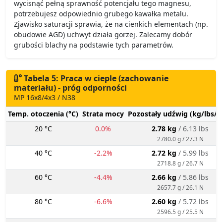
wycisnąć pełną sprawność potencjału tego magnesu,
potrzebujesz odpowiednio grubego kawałka metalu.
Zjawisko saturacji sprawia, że na cienkich elementach (np.
obudowie AGD) uchwyt działa gorzej. Zalecamy dobór
grubości blachy na podstawie tych parametrów.
Tabela 5: Praca w cieple (zachowanie
materiału) - próg odporności
MP 16x8/4x3 / N38
Temp. otoczenia (°C)
Strata mocy
Pozostały udźwig (kg/lbs/g
20 °C
0.0%
2.78 kg
/ 6.13 lbs
2780.0 g / 27.3 N
40 °C
-2.2%
2.72 kg
/ 5.99 lbs
2718.8 g / 26.7 N
60 °C
-4.4%
2.66 kg
/ 5.86 lbs
2657.7 g / 26.1 N
80 °C
-6.6%
2.60 kg
/ 5.72 lbs
2596.5 g / 25.5 N