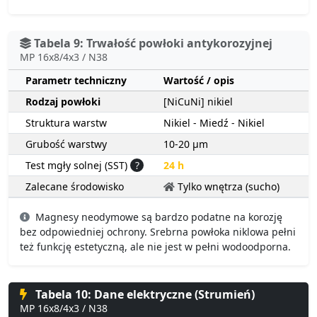
Tabela 9: Trwałość powłoki antykorozyjnej
MP 16x8/4x3 / N38
Parametr techniczny
Wartość / opis
Rodzaj powłoki
[NiCuNi] nikiel
Struktura warstw
Nikiel - Miedź - Nikiel
Grubość warstwy
10-20 µm
Test mgły solnej (SST)
?
24 h
Zalecane środowisko
Tylko wnętrza (sucho)
Magnesy neodymowe są bardzo podatne na korozję
bez odpowiedniej ochrony. Srebrna powłoka niklowa pełni
też funkcję estetyczną, ale nie jest w pełni wodoodporna.
Tabela 10: Dane elektryczne (Strumień)
MP 16x8/4x3 / N38