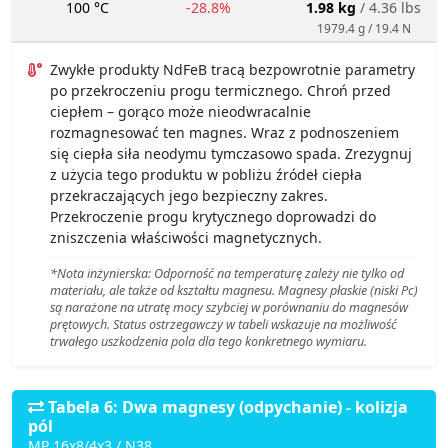
100 °C
-28.8%
1.98 kg
/ 4.36 lbs
1979.4 g / 19.4 N
Zwykłe produkty NdFeB tracą bezpowrotnie parametry
po przekroczeniu progu termicznego. Chroń przed
ciepłem – gorąco może nieodwracalnie
rozmagnesować ten magnes. Wraz z podnoszeniem
się ciepła siła neodymu tymczasowo spada. Zrezygnuj
z użycia tego produktu w pobliżu źródeł ciepła
przekraczających jego bezpieczny zakres.
Przekroczenie progu krytycznego doprowadzi do
zniszczenia właściwości magnetycznych.
*Nota inżynierska: Odporność na temperaturę zależy nie tylko od
materiału, ale także od kształtu magnesu. Magnesy płaskie (niski Pc)
są narażone na utratę mocy szybciej w porównaniu do magnesów
prętowych. Status ostrzegawczy w tabeli wskazuje na możliwość
trwałego uszkodzenia pola dla tego konkretnego wymiaru.
Tabela 6: Dwa magnesy (odpychanie) - kolizja
pól
MP 16x8/4x3 / N38