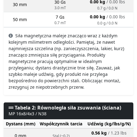
0.00 kg
/ 0.00 lbs
30 Gs
30 mm
3.0 mT
0.7 g / 0.0 N
0.00 kg
/ 0.00 lbs
7 Gs
50 mm
0.7 mT
0.0 g / 0.0 N
Siła magnetyczna maleje znacząco wraz z każdym
kolejnym milimetrem odległości. Pamiętaj, że nawet
najmniejsza szczelina (np. zanieczyszczenia, lakier, kurz)
znacząco zmniejsza siłę przyciągania. Produkty
magnetyczne pracują optymalnie w idealnym
przyleganiu; dystans drastycznie tnie siłę. Zauważ, jak
szybko maleje udźwig, gdy produkt nie przylega
bezpośrednio do powierzchni stali. Obliczając montaż,
zrezygnuj ze niepotrzebnych przerw.
Tabela 2: Równoległa siła zsuwania (ściana)
MP 16x8/4x3 / N38
Dystans (mm)
Współczynnik tarcia
Udźwig (kg/lbs/g/N)
0.56 kg
/ 1.23 lbs
0 mm
Stal (~0.2)