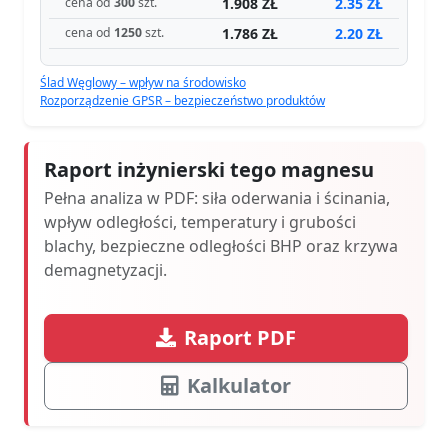
1.908 ZŁ
2.35 ZŁ
cena od
300
szt.
1.786 ZŁ
2.20 ZŁ
cena od
1250
szt.
Ślad Węglowy – wpływ na środowisko
Rozporządzenie GPSR – bezpieczeństwo produktów
Raport inżynierski tego magnesu
Pełna analiza w PDF: siła oderwania i ścinania,
wpływ odległości, temperatury i grubości
blachy, bezpieczne odległości BHP oraz krzywa
demagnetyzacji.
Raport PDF
Kalkulator