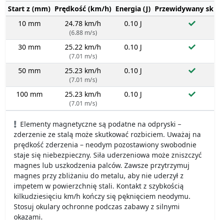
Start z (mm)
Prędkość (km/h)
Energia (J)
Przewidywany sku
10 mm
24.78 km/h
0.10 J
(6.88 m/s)
30 mm
25.22 km/h
0.10 J
(7.01 m/s)
50 mm
25.23 km/h
0.10 J
(7.01 m/s)
100 mm
25.23 km/h
0.10 J
(7.01 m/s)
Elementy magnetyczne są podatne na odpryski –
zderzenie ze stalą może skutkować rozbiciem. Uważaj na
prędkość zderzenia – neodym pozostawiony swobodnie
staje się niebezpieczny. Siła uderzeniowa może zniszczyć
magnes lub uszkodzenia palców. Zawsze przytrzymuj
magnes przy zbliżaniu do metalu, aby nie uderzył z
impetem w powierzchnię stali. Kontakt z szybkością
kilkudziesięciu km/h kończy się pęknięciem neodymu.
Stosuj okulary ochronne podczas zabawy z silnymi
okazami.