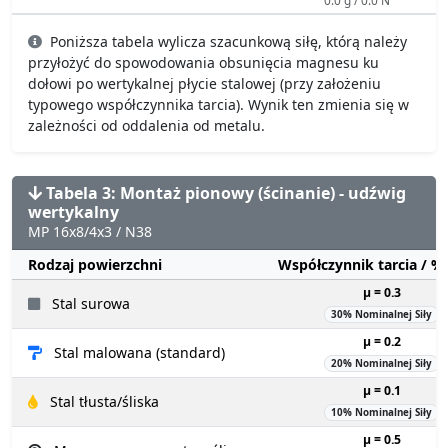
Poniższa tabela wylicza szacunkową siłę, którą należy
przyłożyć do spowodowania obsunięcia magnesu ku
dołowi po wertykalnej płycie stalowej (przy założeniu
typowego współczynnika tarcia). Wynik ten zmienia się w
zależności od oddalenia od metalu.
Tabela 3: Montaż pionowy (ścinanie) - udźwig
wertykalny
MP 16x8/4x3 / N38
Rodzaj powierzchni
Współczynnik tarcia / 
µ = 0.3
Stal surowa
30% Nominalnej Siły
µ = 0.2
Stal malowana (standard)
20% Nominalnej Siły
µ = 0.1
Stal tłusta/śliska
10% Nominalnej Siły
µ = 0.5