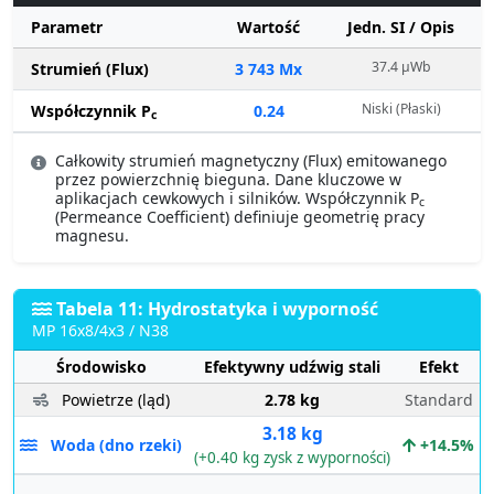
Parametr
Wartość
Jedn. SI / Opis
37.4 µWb
Strumień (Flux)
3 743 Mx
Niski (Płaski)
Współczynnik P
0.24
c
Całkowity strumień magnetyczny (Flux) emitowanego
przez powierzchnię bieguna. Dane kluczowe w
aplikacjach cewkowych i silników. Współczynnik P
c
(Permeance Coefficient) definiuje geometrię pracy
magnesu.
Tabela 11: Hydrostatyka i wyporność
MP 16x8/4x3 / N38
Środowisko
Efektywny udźwig stali
Efekt
Powietrze (ląd)
2.78 kg
Standard
3.18 kg
Woda (dno rzeki)
+14.5%
(+0.40 kg zysk z wyporności)