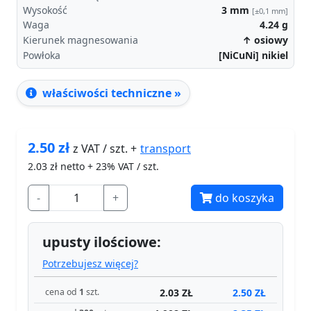
Wysokość
3
mm
[±0,1 mm]
Waga
4.24
g
Kierunek magnesowania
↑ osiowy
Powłoka
[NiCuNi] nikiel
właściwości techniczne »
2.50
zł
transport
z VAT / szt. +
2.03
zł netto + 23% VAT / szt.
-
+
do koszyka
upusty ilościowe:
Potrzebujesz więcej?
2.03 ZŁ
2.50 ZŁ
cena od
1
szt.