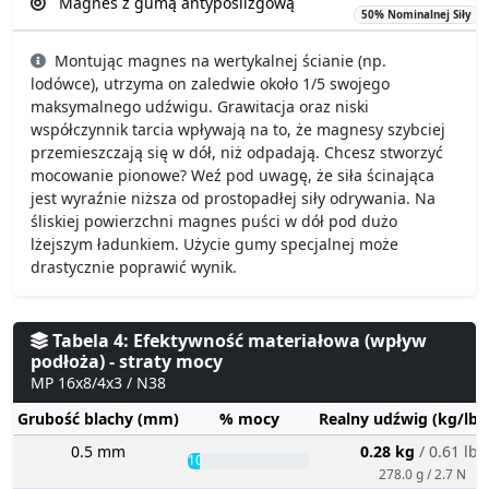
Magnes z gumą antypoślizgową
50% Nominalnej Siły
Montując magnes na wertykalnej ścianie (np.
lodówce), utrzyma on zaledwie około 1/5 swojego
maksymalnego udźwigu. Grawitacja oraz niski
współczynnik tarcia wpływają na to, że magnesy szybciej
przemieszczają się w dół, niż odpadają. Chcesz stworzyć
mocowanie pionowe? Weź pod uwagę, że siła ścinająca
jest wyraźnie niższa od prostopadłej siły odrywania. Na
śliskiej powierzchni magnes puści w dół pod dużo
lżejszym ładunkiem. Użycie gumy specjalnej może
drastycznie poprawić wynik.
Tabela 4: Efektywność materiałowa (wpływ
podłoża) - straty mocy
MP 16x8/4x3 / N38
Grubość blachy (mm)
% mocy
Realny udźwig (kg/lbs
0.5 mm
0.28 kg
/ 0.61 lbs
10%
278.0 g / 2.7 N