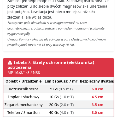
zamiast jednego magnesu i stali. Zachowaj ostrożność, że
przy zbliżaniu do siebie dwóch magnesów siła uderzenia
jest potężna. Lewitacja jest nieco mniejsza niż siła
złączenia, ale wciąż duża.
*Natężenie pola dla układu N-N osiąga wartość ~0 Gs w
geometrycznym środku przestrzeni pomiędzy magnesami (całkowite
wygaszenie pól).
Uwaga: Pomiary ukazują siły ścinającej pary identycznych neodymów
(współczynnik tarcia ~0.15 przy warstwy Ni-Ni).
Tabela 7: Strefy ochronne (elektronika) -
ostrzeżenia
MP 16x8/4x3 / N38
Obiekt / Urządzenie
Limit (Gauss) / mT
Bezpieczny dystans
Rozrusznik serca
5 Gs
(0.5 mT)
6.0 cm
Implant słuchowy
10 Gs
(1.0 mT)
4.5 cm
Zegarek mechaniczny
20 Gs
(2.0 mT)
3.5 cm
Telefon / Smartfon
40 Gs
(4.0 mT)
3.0 cm