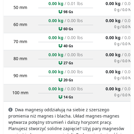
0.00 kg
/ 0.01 lbs
0.00 kg
/ 0.00
50 mm
0 g / 0.0 N
98 Gs
0.00 kg
/ 0.00 lbs
0.00 kg
/ 0.00
60 mm
0 g / 0.0 N
60 Gs
0.00 kg
/ 0.00 lbs
0.00 kg
/ 0.00
70 mm
0 g / 0.0 N
40 Gs
0.00 kg
/ 0.00 lbs
0.00 kg
/ 0.00
80 mm
0 g / 0.0 N
27 Gs
0.00 kg
/ 0.00 lbs
0.00 kg
/ 0.00
90 mm
0 g / 0.0 N
20 Gs
0.00 kg
/ 0.00 lbs
0.00 kg
/ 0.00
100 mm
0 g / 0.0 N
14 Gs
Dwa magnesy oddziałują na siebie z szerszego
promienia niż magnes i blacha. Układ magnes-magnes
wytwarza potężny strumień i dalszy horyzont pracy.
Planujesz stworzyć solidne zapięcie? Użyj pary magnesów