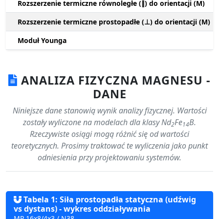
Rozszerzenie termiczne równoległe (∥) do orientacji (M)
Rozszerzenie termiczne prostopadłe (⊥) do orientacji (M)
Moduł Younga
ANALIZA FIZYCZNA MAGNESU -
DANE
Niniejsze dane stanowią wynik analizy fizycznej. Wartości
zostały wyliczone na modelach dla klasy Nd
Fe
B.
2
14
Rzeczywiste osiągi mogą różnić się od wartości
teoretycznych. Prosimy traktować te wyliczenia jako punkt
odniesienia przy projektowaniu systemów.
Tabela 1: Siła prostopadła statyczna (udźwig
vs dystans) - wykres oddziaływania
MP 16x8/4x3 / N38