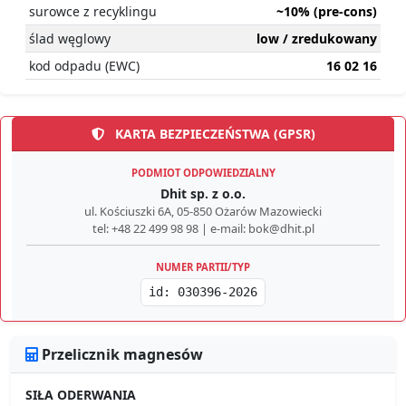
surowce z recyklingu
~10% (pre-cons)
ślad węglowy
low / zredukowany
kod odpadu (EWC)
16 02 16
KARTA BEZPIECZEŃSTWA (GPSR)
PODMIOT ODPOWIEDZIALNY
Dhit sp. z o.o.
ul. Kościuszki 6A, 05-850 Ożarów Mazowiecki
tel: +48 22 499 98 98 | e-mail: bok@dhit.pl
NUMER PARTII/TYP
id: 030396-2026
Przelicznik magnesów
SIŁA ODERWANIA