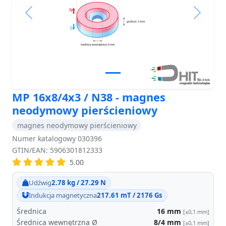
Previous
Next
MP 16x8/4x3 / N38 - magnes
neodymowy pierścieniowy
magnes neodymowy pierścieniowy
Numer katalogowy 030396
GTIN/EAN: 5906301812333
5.00
Udźwig
2.78 kg / 27.29 N
Indukcja magnetyczna
217.61 mT / 2176 Gs
Średnica
16
mm
[±0,1 mm]
Średnica wewnętrzna Ø
8/4
mm
[±0,1 mm]