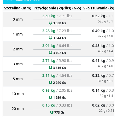
Szczelina (mm)
Przyciąganie (kg/lbs) (N-S)
Siła zsuwania (kg/
3.50 kg
/ 7.71 lbs
0.52 kg
/ 1.16
0 mm
525 g / 5.1 N
3 330 Gs
3.28 kg
/ 7.23 lbs
0.49 kg
/ 1.08
1 mm
492 g / 4.8 N
3 644 Gs
3.01 kg
/ 6.64 lbs
0.45 kg
/ 1.00
2 mm
452 g / 4.4 N
3 492 Gs
2.71 kg
/ 5.98 lbs
0.41 kg
/ 0.90
3 mm
407 g / 4.0 N
3 316 Gs
2.11 kg
/ 4.64 lbs
0.32 kg
/ 0.70
5 mm
316 g / 3.1 N
2 920 Gs
0.93 kg
/ 2.05 lbs
0.14 kg
/ 0.31
10 mm
139 g / 1.4 N
1 939 Gs
0.15 kg
/ 0.33 lbs
0.02 kg
/ 0.05
20 mm
22 g / 0.2 N
773 Gs