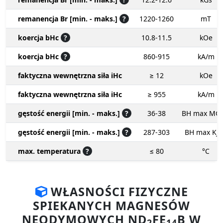
remanencja Br [min. - maks.]
?
1220-1260
mT
koercja bHc
?
10.8-11.5
kOe
koercja bHc
?
860-915
kA/m
faktyczna wewnętrzna siła iHc
≥ 12
kOe
faktyczna wewnętrzna siła iHc
≥ 955
kA/m
gęstość energii [min. - maks.]
?
36-38
BH max MG
gęstość energii [min. - maks.]
?
287-303
BH max KJ
max. temperatura
?
≤ 80
°C
WŁASNOŚCI FIZYCZNE
SPIEKANYCH MAGNESÓW
NEODYMOWYCH ND
FE
B W
2
14