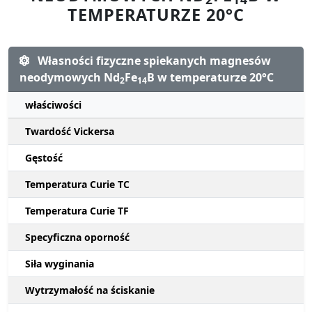
TEMPERATURZE 20°C
Własności fizyczne spiekanych magnesów
neodymowych Nd
Fe
B w temperaturze 20°C
2
14
właściwości
Twardość Vickersa
Gęstość
Temperatura Curie TC
Temperatura Curie TF
Specyficzna oporność
Siła wyginania
Wytrzymałość na ściskanie