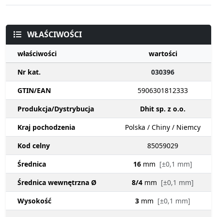
WŁAŚCIWOŚCI
właściwości
wartości
Nr kat.
030396
GTIN/EAN
5906301812333
Produkcja/Dystrybucja
Dhit sp. z o.o.
Kraj pochodzenia
Polska / Chiny / Niemcy
Kod celny
85059029
Średnica
16
mm
[±0,1 mm]
Średnica wewnętrzna Ø
8/4
mm
[±0,1 mm]
Wysokość
3
mm
[±0,1 mm]