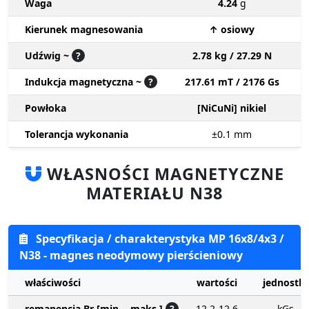
Waga
4.24
g
Kierunek magnesowania
↑ osiowy
Udźwig ~
?
2.78 kg / 27.29 N
Indukcja magnetyczna ~
?
217.61 mT / 2176 Gs
Powłoka
[NiCuNi] nikiel
Tolerancja wykonania
±0.1
mm
WŁASNOŚCI MAGNETYCZNE
MATERIAŁU N38
Specyfikacja / charakterystyka MP 16x8/4x3 /
N38 - magnes neodymowy pierścieniowy
właściwości
wartości
jednostki
remanencja Br [min. - maks.]
?
12.2-12.6
kGs