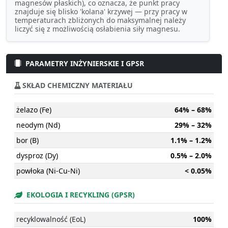
magnesów płaskich), co oznacza, że punkt pracy
znajduje się blisko 'kolana' krzywej — przy pracy w
temperaturach zbliżonych do maksymalnej należy
liczyć się z możliwością osłabienia siły magnesu.
PARAMETRY INŻYNIERSKIE I GPSR
SKŁAD CHEMICZNY MATERIAŁU
żelazo (Fe)
64% – 68%
neodym (Nd)
29% – 32%
bor (B)
1.1% – 1.2%
dysproz (Dy)
0.5% – 2.0%
powłoka (Ni-Cu-Ni)
< 0.05%
EKOLOGIA I RECYKLING (GPSR)
recyklowalność (EoL)
100%