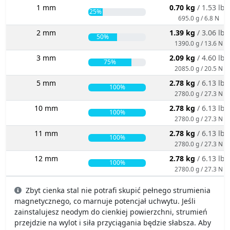
1 mm
0.70 kg
/ 1.53 lbs
25%
695.0 g / 6.8 N
2 mm
1.39 kg
/ 3.06 lbs
50%
1390.0 g / 13.6 N
3 mm
2.09 kg
/ 4.60 lbs
75%
2085.0 g / 20.5 N
5 mm
2.78 kg
/ 6.13 lbs
100%
2780.0 g / 27.3 N
10 mm
2.78 kg
/ 6.13 lbs
100%
2780.0 g / 27.3 N
11 mm
2.78 kg
/ 6.13 lbs
100%
2780.0 g / 27.3 N
12 mm
2.78 kg
/ 6.13 lbs
100%
2780.0 g / 27.3 N
Zbyt cienka stal nie potrafi skupić pełnego strumienia
magnetycznego, co marnuje potencjał uchwytu. Jeśli
zainstalujesz neodym do cienkiej powierzchni, strumień
przejdzie na wylot i siła przyciągania będzie słabsza. Aby