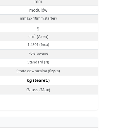
mm
modułów
mm (2x 18mm starter)
g
cm² (Area)
1.4301 (Inox)
Polerowane
Standard (N)
Strata odwracalna (fizyka)
kg (teoret.)
Gauss (Max)