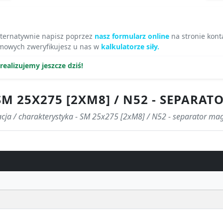
lternatywnie napisz poprzez
nasz formularz online
na stronie kont
owych zweryfikujesz u nas w
kalkulatorze siły.
ealizujemy jeszcze dziś!
M 25X275 [2XM8] / N52 - SEPARA
acja / charakterystyka - SM 25x275 [2xM8] / N52 - separator ma