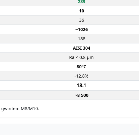
239
10
36
~1026
188
AISI 304
Ra < 0.8 µm
80°C
-12.8%
18.1
~8 500
 z gwintem M8/M10.