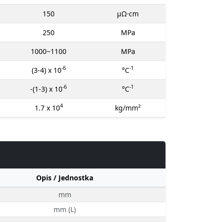
150
μΩ⋅cm
250
MPa
1000~1100
MPa
-6
-1
(3-4) x 10
°C
-6
-1
-(1-3) x 10
°C
4
1.7 x 10
kg/mm²
Opis / Jednostka
mm
mm (L)