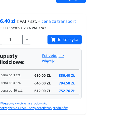
6.40
zł
cena za
transport
z VAT / szt. +
.00
zł netto + 23% VAT / szt.
+
do koszyka
upusty
Potrzebujesz
ilościowe:
więcej?
680.00 ZŁ
836.40 ZŁ
cena od
1
szt.
646.00 ZŁ
794.58 ZŁ
cena od
5
szt.
612.00 ZŁ
752.76 ZŁ
cena od
10
szt.
d Węglowy – wpływ na środowisko
porządzenie GPSR – bezpieczeństwo produktów