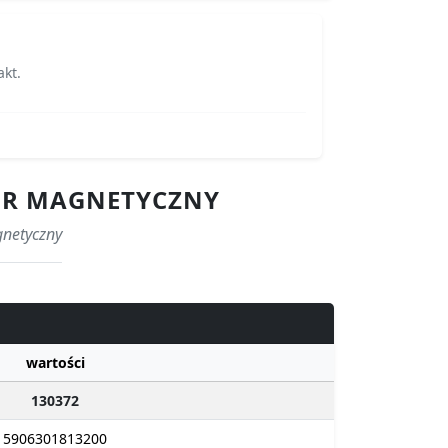
akt.
TOR MAGNETYCZNY
gnetyczny
wartości
130372
5906301813200