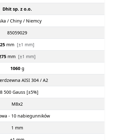
Dhit sp. z o.o.
ska / Chiny / Niemcy
85059029
25
mm
[±1 mm]
275
mm
[±1 mm]
1060
g
ierdzewna AISI 304 / A2
 8 500
Gauss [±5%]
M8x2
wa - 10 nabiegunników
1
mm
±1
mm