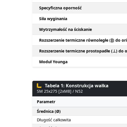
Specyficzna oporność
Siła wyginania
Wytrzymałość na ściskanie
Rozszerzenie termiczne równoległe (∥) do ori
Rozszerzenie termiczne prostopadłe (⊥) do or
Moduł Younga
Tabela 1: Konstrukcja wałka
SM 25x275 [2xM8] / N52
Parametr
Średnica (Ø)
Długość całkowita