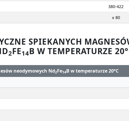
380-422
≤ 80
ZYCZNE SPIEKANYCH MAGNE
ND
FE
B W TEMPERATURZE 20°
2
14
gnesów neodymowych Nd
Fe
B w temperaturze 20°C
2
14