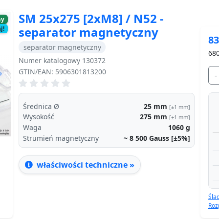
SM 25x275 [2xM8] / N52 -
ny
separator magnetyczny
j!
83
separator magnetyczny
680
Numer katalogowy 130372
GTIN/EAN: 5906301813200
-
Next
Średnica Ø
25
mm
[±1 mm]
Wysokość
275
mm
[±1 mm]
Waga
1060
g
Strumień magnetyczny
~ 8 500
Gauss [±5%]
właściwości techniczne »
Śla
Roz