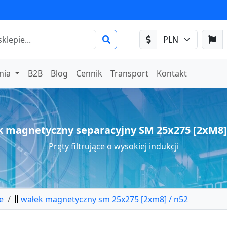
nia
B2B
Blog
Cennik
Transport
Kontakt
 magnetyczny separacyjny SM 25x275 [2xM8]
Pręty filtrujące o wysokiej indukcji
e
wałek magnetyczny sm 25x275 [2xm8] / n52
etyczny