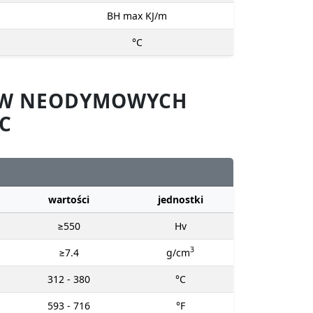
BH max KJ/m
°C
SÓW NEODYMOWYCH
C
wartości
jednostki
≥550
Hv
3
≥7.4
g/cm
312 - 380
°C
593 - 716
°F