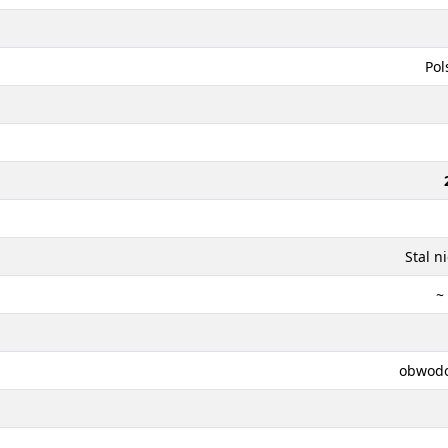
Pol
Stal n
~
obwodo