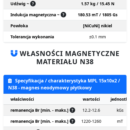
Udźwig ~
?
1.57 kg / 15.45 N
Indukcja magnetyczna ~
?
180.53 mT / 1805 Gs
Powłoka
[NiCuNi] nikiel
Tolerancja wykonania
±0.1
mm
WŁASNOŚCI MAGNETYCZNE
MATERIAŁU N38
Specyfikacja / charakterystyka MPL 15x10x2 /
N38 - magnes neodymowy płytkowy
właściwości
wartości
jednostki
remanencja Br [min. - maks.]
?
12.2-12.6
kGs
remanencja Br [min. - maks.]
?
1220-1260
mT