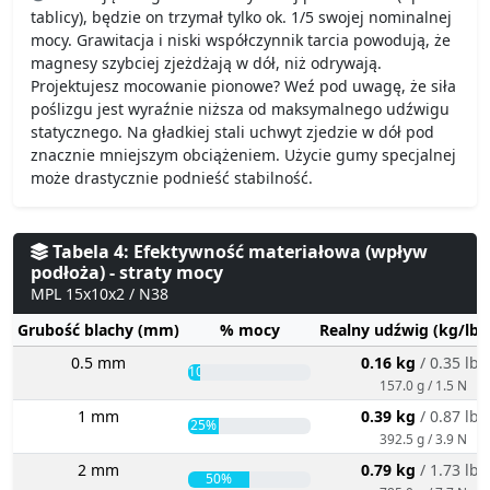
tablicy), będzie on trzymał tylko ok. 1/5 swojej nominalnej
mocy. Grawitacja i niski współczynnik tarcia powodują, że
magnesy szybciej zjeżdżają w dół, niż odrywają.
Projektujesz mocowanie pionowe? Weź pod uwagę, że siła
poślizgu jest wyraźnie niższa od maksymalnego udźwigu
statycznego. Na gładkiej stali uchwyt zjedzie w dół pod
znacznie mniejszym obciążeniem. Użycie gumy specjalnej
może drastycznie podnieść stabilność.
Tabela 4: Efektywność materiałowa (wpływ
podłoża) - straty mocy
MPL 15x10x2 / N38
Grubość blachy (mm)
% mocy
Realny udźwig (kg/lbs
0.5 mm
0.16 kg
/ 0.35 lbs
10%
157.0 g / 1.5 N
1 mm
0.39 kg
/ 0.87 lbs
25%
392.5 g / 3.9 N
2 mm
0.79 kg
/ 1.73 lbs
50%