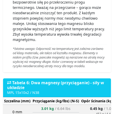
bezpowrotnie siłę po przekroczeniu progu
termicznego. Uważaj na przegrzanie – gorąco może
nieodwracalnie zniszczyć ten produkt. Z każdym
stopniem powyżej normy moc neodymu chwilowo
maleje. Unikaj stosowania tego magnesu blisko
grzejników wyższych niż jego limit temperatury pracy.
Zbyt wysoka temperatura wywoła trwałej degradacji
magnetyzmu.
*Istotna uwaga: Odporność na temperaturę jest zależna zarówno
od klasy materiału, ale także od kształtu magnesu. Elementy o
niskim profilu (tzw. pancake magnets) są narażone na utratę mocy
szybciej niż magnesy długie. Kolor czerwony w tabeli wskazuje na
ryzyko nieodwracalnej utraty mocy dla tego modelu.
Tabela 6: Dwa magnesy (przyciąganie) - siły w
układzie
MPL 15x10x2 / N38
Szczelina (mm)
Przyciąganie (kg/lbs) (N-S)
Opór ścinania (kg/
3.01 kg
/ 6.64 lbs
0.45 kg
/ 1.00
0 mm
452 g / 4.4 N