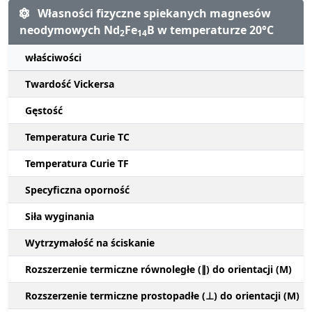
Własności fizyczne spiekanych magnesów
neodymowych Nd
Fe
B w temperaturze 20°C
2
14
właściwości
Twardość Vickersa
Gęstość
Temperatura Curie TC
Temperatura Curie TF
Specyficzna oporność
Siła wyginania
Wytrzymałość na ściskanie
Rozszerzenie termiczne równoległe (∥) do orientacji (M)
Rozszerzenie termiczne prostopadłe (⊥) do orientacji (M)