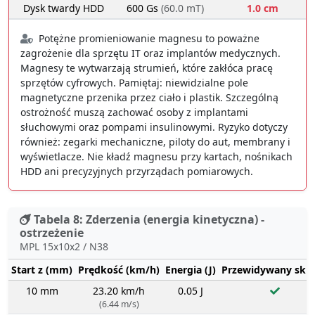
Dysk twardy HDD
600 Gs
(60.0 mT)
1.0 cm
Potężne promieniowanie magnesu to poważne
zagrożenie dla sprzętu IT oraz implantów medycznych.
Magnesy te wytwarzają strumień, które zakłóca pracę
sprzętów cyfrowych. Pamiętaj: niewidzialne pole
magnetyczne przenika przez ciało i plastik. Szczególną
ostrożność muszą zachować osoby z implantami
słuchowymi oraz pompami insulinowymi. Ryzyko dotyczy
również: zegarki mechaniczne, piloty do aut, membrany i
wyświetlacze. Nie kładź magnesu przy kartach, nośnikach
HDD ani precyzyjnych przyrządach pomiarowych.
Tabela 8: Zderzenia (energia kinetyczna) -
ostrzeżenie
MPL 15x10x2 / N38
Start z (mm)
Prędkość (km/h)
Energia (J)
Przewidywany sku
10 mm
23.20 km/h
0.05 J
(6.44 m/s)