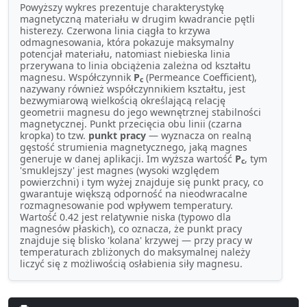
Powyższy wykres prezentuje charakterystykę
magnetyczną materiału w drugim kwadrancie pętli
histerezy. Czerwona linia ciągła to krzywa
odmagnesowania, która pokazuje maksymalny
potencjał materiału, natomiast niebieska linia
przerywana to linia obciążenia zależna od kształtu
magnesu. Współczynnik
P
(Permeance Coefficient),
c
nazywany również współczynnikiem kształtu, jest
bezwymiarową wielkością określającą relację
geometrii magnesu do jego wewnętrznej stabilności
magnetycznej. Punkt przecięcia obu linii (czarna
kropka) to tzw.
punkt pracy
— wyznacza on realną
gęstość strumienia magnetycznego, jaką magnes
generuje w danej aplikacji. Im wyższa wartość
P
, tym
c
'smuklejszy' jest magnes (wysoki względem
powierzchni) i tym wyżej znajduje się punkt pracy, co
gwarantuje większą odporność na nieodwracalne
rozmagnesowanie pod wpływem temperatury.
Wartość 0.42 jest relatywnie niska (typowo dla
magnesów płaskich), co oznacza, że punkt pracy
znajduje się blisko 'kolana' krzywej — przy pracy w
temperaturach zbliżonych do maksymalnej należy
liczyć się z możliwością osłabienia siły magnesu.