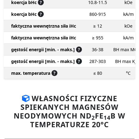
koercja bHc
?
10.8-11.5
kOe
koercja bHc
?
860-915
kA/m
faktyczna wewnętrzna siła iHc
≥ 12
kOe
faktyczna wewnętrzna siła iHc
≥ 955
kA/m
gęstość energii [min. - maks.]
?
36-38
BH max MG
gęstość energii [min. - maks.]
?
287-303
BH max KJ
max. temperatura
?
≤ 80
°C
WŁASNOŚCI FIZYCZNE
SPIEKANYCH MAGNESÓW
NEODYMOWYCH ND
FE
B W
2
14
TEMPERATURZE 20°C