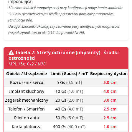
imponująca.
*Poziom indukcji magnetycznej przy konfiguracji odpychania spada do
~0 Gs w geometrycznym środku przestrzeni pomiędzy magnesami
(anihilacja pól).
Uwaga: Szacunki ukazują siły zsuwania pary identycznych magnesów
(współczynnik tarcia ok. 0.15 dla powłoki Ni-Ni).
Tabela 7: Strefy ochronne (implanty) - środki
ostrożności
MPL 15x10x2 / N38
Obiekt / Urządzenie
Limit (Gauss) / mT
Bezpieczny dystans
Rozrusznik serca
5 Gs
(0.5 mT)
5.0 cm
Implant słuchowy
10 Gs
(1.0 mT)
4.0 cm
Zegarek mechaniczny
20 Gs
(2.0 mT)
3.0 cm
Telefon / Smartfon
40 Gs
(4.0 mT)
2.5 cm
Pilot do auta
50 Gs
(5.0 mT)
2.5 cm
Karta płatnicza
400 Gs
(40.0 mT)
1.0 cm