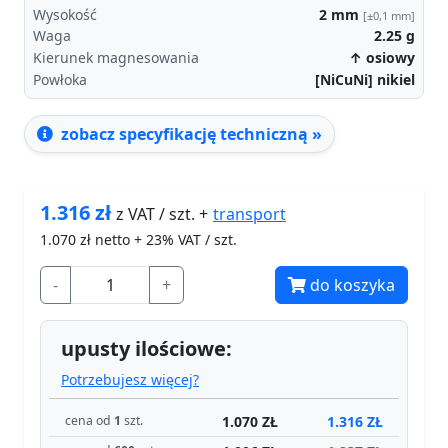
Wysokość
2
mm
[±0,1 mm]
Waga
2.25
g
Kierunek magnesowania
↑ osiowy
Powłoka
[NiCuNi] nikiel
zobacz specyfikację techniczną »
1.316
zł
transport
z VAT / szt. +
1.070
zł netto + 23% VAT / szt.
-
+
do koszyka
upusty ilościowe:
Potrzebujesz więcej?
1.070 ZŁ
1.316 ZŁ
cena od
1
szt.