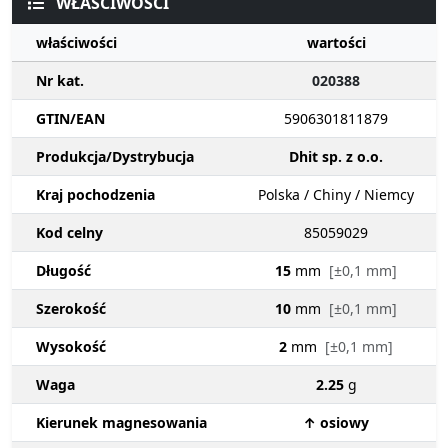
WŁAŚCIWOŚCI
właściwości
wartości
Nr kat.
020388
GTIN/EAN
5906301811879
Produkcja/Dystrybucja
Dhit sp. z o.o.
Kraj pochodzenia
Polska / Chiny / Niemcy
Kod celny
85059029
Długość
15
mm
[±0,1 mm]
Szerokość
10
mm
[±0,1 mm]
Wysokość
2
mm
[±0,1 mm]
Waga
2.25
g
Kierunek magnesowania
↑ osiowy