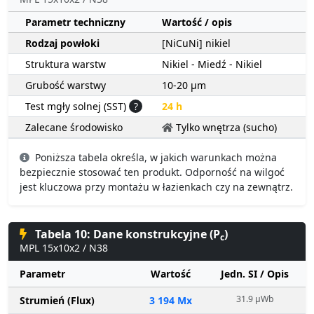
Parametr techniczny
Wartość / opis
Rodzaj powłoki
[NiCuNi] nikiel
Struktura warstw
Nikiel - Miedź - Nikiel
Grubość warstwy
10-20 µm
Test mgły solnej (SST)
?
24 h
Zalecane środowisko
Tylko wnętrza (sucho)
Poniższa tabela określa, w jakich warunkach można
bezpiecznie stosować ten produkt. Odporność na wilgoć
jest kluczowa przy montażu w łazienkach czy na zewnątrz.
Tabela 10: Dane konstrukcyjne (P
)
c
MPL 15x10x2 / N38
Parametr
Wartość
Jedn. SI / Opis
31.9 µWb
Strumień (Flux)
3 194 Mx