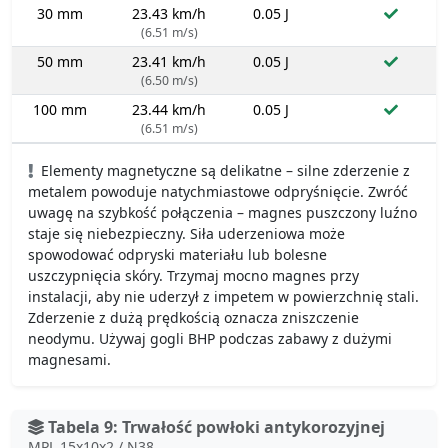
30 mm
23.43 km/h
0.05 J
(6.51 m/s)
50 mm
23.41 km/h
0.05 J
(6.50 m/s)
100 mm
23.44 km/h
0.05 J
(6.51 m/s)
Elementy magnetyczne są delikatne – silne zderzenie z
metalem powoduje natychmiastowe odpryśnięcie. Zwróć
uwagę na szybkość połączenia – magnes puszczony luźno
staje się niebezpieczny. Siła uderzeniowa może
spowodować odpryski materiału lub bolesne
uszczypnięcia skóry. Trzymaj mocno magnes przy
instalacji, aby nie uderzył z impetem w powierzchnię stali.
Zderzenie z dużą prędkością oznacza zniszczenie
neodymu. Używaj gogli BHP podczas zabawy z dużymi
magnesami.
Tabela 9: Trwałość powłoki antykorozyjnej
MPL 15x10x2 / N38