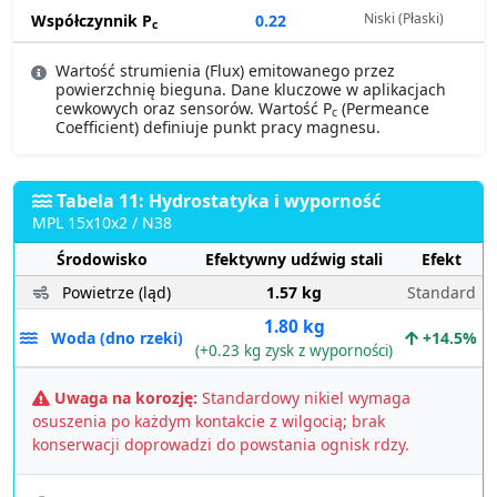
Niski (Płaski)
Współczynnik P
0.22
c
Wartość strumienia (Flux) emitowanego przez
powierzchnię bieguna. Dane kluczowe w aplikacjach
cewkowych oraz sensorów. Wartość P
(Permeance
c
Coefficient) definiuje punkt pracy magnesu.
Tabela 11: Hydrostatyka i wyporność
MPL 15x10x2 / N38
Środowisko
Efektywny udźwig stali
Efekt
Powietrze (ląd)
1.57 kg
Standard
1.80 kg
Woda (dno rzeki)
+14.5%
(+0.23 kg zysk z wyporności)
Uwaga na korozję:
Standardowy nikiel wymaga
osuszenia po każdym kontakcie z wilgocią; brak
konserwacji doprowadzi do powstania ognisk rdzy.