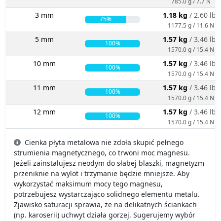
785.0 g / 7.7 N
3 mm
1.18 kg
/ 2.60 lbs
75%
1177.5 g / 11.6 N
5 mm
1.57 kg
/ 3.46 lbs
100%
1570.0 g / 15.4 N
10 mm
1.57 kg
/ 3.46 lbs
100%
1570.0 g / 15.4 N
11 mm
1.57 kg
/ 3.46 lbs
100%
1570.0 g / 15.4 N
12 mm
1.57 kg
/ 3.46 lbs
100%
1570.0 g / 15.4 N
Cienka płyta metalowa nie zdoła skupić pełnego
strumienia magnetycznego, co trwoni moc magnesu.
Jeżeli zainstalujesz neodym do słabej blaszki, magnetyzm
przeniknie na wylot i trzymanie będzie mniejsze. Aby
wykorzystać maksimum mocy tego magnesu,
potrzebujesz wystarczająco solidnego elementu metalu.
Zjawisko saturacji sprawia, że na delikatnych ściankach
(np. karoserii) uchwyt działa gorzej. Sugerujemy wybór