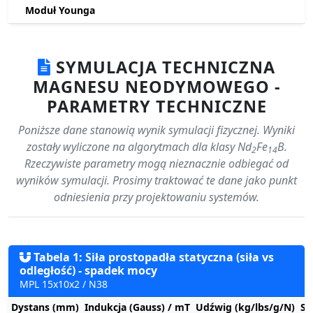
Moduł Younga
SYMULACJA TECHNICZNA
MAGNESU NEODYMOWEGO -
PARAMETRY TECHNICZNE
Poniższe dane stanowią wynik symulacji fizycznej. Wyniki
zostały wyliczone na algorytmach dla klasy Nd
Fe
B.
2
14
Rzeczywiste parametry mogą nieznacznie odbiegać od
wyników symulacji. Prosimy traktować te dane jako punkt
odniesienia przy projektowaniu systemów.
Tabela 1: Siła prostopadła statyczna (siła vs
odległość) - spadek mocy
MPL 15x10x2 / N38
Dystans (mm)
Indukcja (Gauss) / mT
Udźwig (kg/lbs/g/N)
St