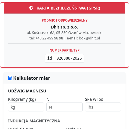
KARTA BEZPIECZEŃSTWA (GPSR)
PODMIOT ODPOWIEDZIALNY
Dhit sp. z o.o.
ul. Kościuszki 6A, 05-850 Ożarów Mazowiecki
tel: +48 22 499 98 98 | e-mail: bok@dhit.pl
NUMER PARTII/TYP
id: 020388-2026
Kalkulator miar
UDŹWIG MAGNESU
Kilogramy (kg)
N
Siła w lbs
INDUKCJA MAGNETYCZNA