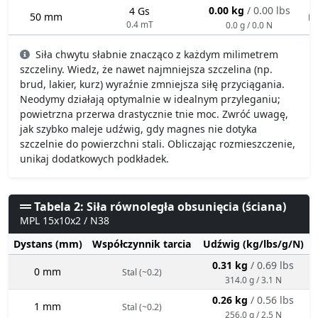
0.00 kg
/ 0.00 lbs
4 Gs
50 mm
n
0.4 mT
0.0 g / 0.0 N
Siła chwytu słabnie znacząco z każdym milimetrem
szczeliny. Wiedz, że nawet najmniejsza szczelina (np.
brud, lakier, kurz) wyraźnie zmniejsza siłę przyciągania.
Neodymy działają optymalnie w idealnym przyleganiu;
powietrzna przerwa drastycznie tnie moc. Zwróć uwagę,
jak szybko maleje udźwig, gdy magnes nie dotyka
szczelnie do powierzchni stali. Obliczając rozmieszczenie,
unikaj dodatkowych podkładek.
Tabela 2: Siła równoległa obsunięcia (ściana)
MPL 15x10x2 / N38
Dystans (mm)
Współczynnik tarcia
Udźwig (kg/lbs/g/N)
0.31 kg
/ 0.69 lbs
0 mm
Stal (~0.2)
314.0 g / 3.1 N
0.26 kg
/ 0.56 lbs
1 mm
Stal (~0.2)
256.0 g / 2.5 N