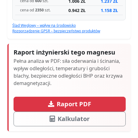
1.006 ZŁ
1.237 ZŁ
cena od
600
szt.
0.942 ZŁ
1.158 ZŁ
cena od
2350
szt.
Ślad Węglowy – wpływ na środowisko
Rozporządzenie GPSR – bezpieczeństwo produktów
Raport inżynierski tego magnesu
Pełna analiza w PDF: siła oderwania i ścinania,
wpływ odległości, temperatury i grubości
blachy, bezpieczne odległości BHP oraz krzywa
demagnetyzacji.
Raport PDF
Kalkulator