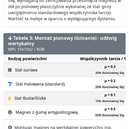
siłę, wymaganą do zainicjowania przesunięcia magnesu w
dół po pionowej płaszczyźnie wykonanej ze stali (przy
uwzględnieniu standardowego współczynnika tarcia).
Wartość ta maleje w oparciu o występującego dystansu.
Tabela 3: Montaż pionowy (ścinanie) - udźwig
wertykalny
MPL 15x10x2 / N38
Rodzaj powierzchni
Współczynnik tarcia / 
µ = 0.3
Stal surowa
30% Nominalnej Siły
µ = 0.2
Stal malowana (standard)
20% Nominalnej Siły
µ = 0.1
Stal tłusta/śliska
10% Nominalnej Siły
µ = 0.5
Magnes z gumą antypoślizgową
50% Nominalnej Siły
Montując magnes na wertykalnej powierzchni (np.