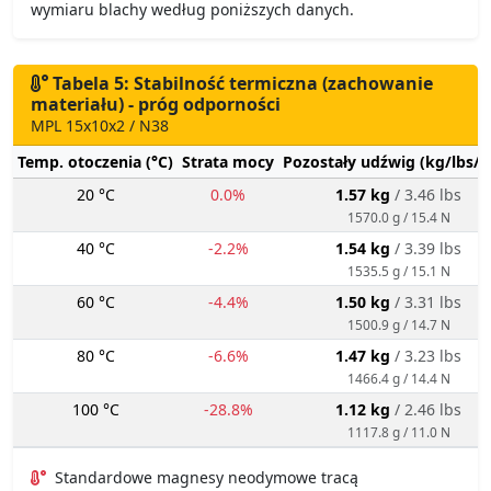
wymiaru blachy według poniższych danych.
Tabela 5: Stabilność termiczna (zachowanie
materiału) - próg odporności
MPL 15x10x2 / N38
Temp. otoczenia (°C)
Strata mocy
Pozostały udźwig (kg/lbs/g
20 °C
0.0%
1.57 kg
/ 3.46 lbs
1570.0 g / 15.4 N
40 °C
-2.2%
1.54 kg
/ 3.39 lbs
1535.5 g / 15.1 N
60 °C
-4.4%
1.50 kg
/ 3.31 lbs
1500.9 g / 14.7 N
80 °C
-6.6%
1.47 kg
/ 3.23 lbs
1466.4 g / 14.4 N
100 °C
-28.8%
1.12 kg
/ 2.46 lbs
1117.8 g / 11.0 N
Standardowe magnesy neodymowe tracą