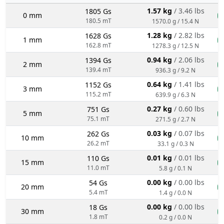
1.57 kg
/ 3.46 lbs
1805 Gs
0 mm
n
180.5 mT
1570.0 g / 15.4 N
1.28 kg
/ 2.82 lbs
1628 Gs
1 mm
n
162.8 mT
1278.3 g / 12.5 N
0.94 kg
/ 2.06 lbs
1394 Gs
2 mm
n
139.4 mT
936.3 g / 9.2 N
0.64 kg
/ 1.41 lbs
1152 Gs
3 mm
n
115.2 mT
639.9 g / 6.3 N
0.27 kg
/ 0.60 lbs
751 Gs
5 mm
n
75.1 mT
271.5 g / 2.7 N
0.03 kg
/ 0.07 lbs
262 Gs
10 mm
n
26.2 mT
33.1 g / 0.3 N
0.01 kg
/ 0.01 lbs
110 Gs
15 mm
n
11.0 mT
5.8 g / 0.1 N
0.00 kg
/ 0.00 lbs
54 Gs
20 mm
n
5.4 mT
1.4 g / 0.0 N
0.00 kg
/ 0.00 lbs
18 Gs
30 mm
n
1.8 mT
0.2 g / 0.0 N