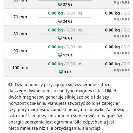
0 g / 0.0 N
37 Gs
0.00 kg
/ 0.00 lbs
0.00 kg
/ 0.00
70 mm
0 g / 0.0 N
24 Gs
0.00 kg
/ 0.00 lbs
0.00 kg
/ 0.00
80 mm
0 g / 0.0 N
16 Gs
0.00 kg
/ 0.00 lbs
0.00 kg
/ 0.00
90 mm
0 g / 0.0 N
12 Gs
0.00 kg
/ 0.00 lbs
0.00 kg
/ 0.00
100 mm
0 g / 0.0 N
9 Gs
Dwa magnesy przyciągają się wzajemnie z dużo
dalszego dystansu niż układ typu magnes i stal. Układ
dwóch magnesów generuje silniejsze pole i dalszy
horyzont działania. Planujesz stworzyć solidne zapięcie?
Użyj pary magnesów zamiast neodymu i blaszki. Zachowaj
ostrożność, że przy zbliżaniu do siebie dwóch magnesów
energia zderzenia jest ogromna. Siła odpychania jest
nieco mniejsza niż siła przyciągania, ale wciąż