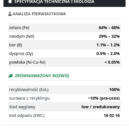
SPECYFIKACJA TECHNICZNA I EKOLOGIA
ANALIZA PIERWIASTKOWA
żelazo (Fe)
64% – 68%
neodym (Nd)
29% – 32%
bor (B)
1.1% – 1.2%
dysproz (Dy)
0.5% – 2.0%
powłoka (Ni-Cu-Ni)
< 0.05%
ZRÓWNOWAŻONY ROZWÓJ
recyklowalność (EoL)
100%
surowce z recyklingu
~10% (pre-cons)
ślad węglowy
low / zredukowany
kod odpadu (EWC)
16 02 16