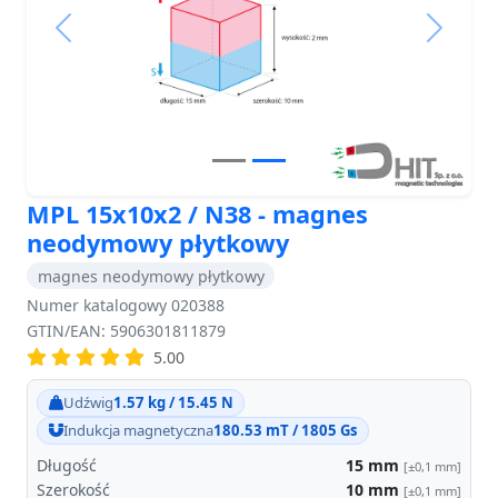
Previous
Next
MPL 15x10x2 / N38 - magnes
neodymowy płytkowy
magnes neodymowy płytkowy
Numer katalogowy 020388
GTIN/EAN: 5906301811879
5.00
Udźwig
1.57 kg / 15.45 N
Indukcja magnetyczna
180.53 mT / 1805 Gs
Długość
15
mm
[±0,1 mm]
Szerokość
10
mm
[±0,1 mm]