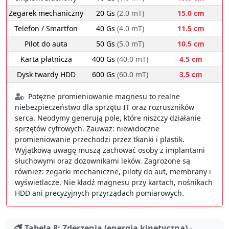
Zegarek mechaniczny
20 Gs
(2.0 mT)
15.0 cm
Telefon / Smartfon
40 Gs
(4.0 mT)
11.5 cm
Pilot do auta
50 Gs
(5.0 mT)
10.5 cm
Karta płatnicza
400 Gs
(40.0 mT)
4.5 cm
Dysk twardy HDD
600 Gs
(60.0 mT)
3.5 cm
Potężne promieniowanie magnesu to realne
niebezpieczeństwo dla sprzętu IT oraz rozruszników
serca. Neodymy generują pole, które niszczy działanie
sprzętów cyfrowych. Zauważ: niewidoczne
promieniowanie przechodzi przez tkanki i plastik.
Wyjątkową uwagę muszą zachować osoby z implantami
słuchowymi oraz dozownikami leków. Zagrożone są
również: zegarki mechaniczne, piloty do aut, membrany i
wyświetlacze. Nie kładź magnesu przy kartach, nośnikach
HDD ani precyzyjnych przyrządach pomiarowych.
Tabela 8: Zderzenia (energia kinetyczna) -