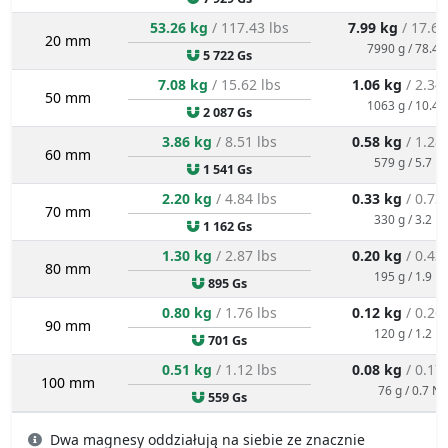
53.26 kg
/ 117.43 lbs
7.99 kg
/ 17.61
20 mm
7990 g / 78.4 
5 722 Gs
7.08 kg
/ 15.62 lbs
1.06 kg
/ 2.34
50 mm
1063 g / 10.4 
2 087 Gs
3.86 kg
/ 8.51 lbs
0.58 kg
/ 1.28
60 mm
579 g / 5.7 N
1 541 Gs
2.20 kg
/ 4.84 lbs
0.33 kg
/ 0.73
70 mm
330 g / 3.2 N
1 162 Gs
1.30 kg
/ 2.87 lbs
0.20 kg
/ 0.43
80 mm
195 g / 1.9 N
895 Gs
0.80 kg
/ 1.76 lbs
0.12 kg
/ 0.26
90 mm
120 g / 1.2 N
701 Gs
0.51 kg
/ 1.12 lbs
0.08 kg
/ 0.17
100 mm
76 g / 0.7 N
559 Gs
Dwa magnesy oddziałują na siebie ze znacznie