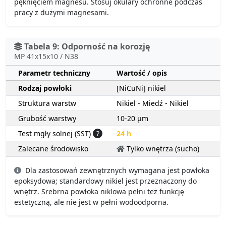
pęknięciem magnesu. Stosuj okulary ochronne podczas
pracy z dużymi magnesami.
Tabela 9: Odporność na korozję
MP 41x15x10 / N38
Parametr techniczny
Wartość / opis
Rodzaj powłoki
[NiCuNi] nikiel
Struktura warstw
Nikiel - Miedź - Nikiel
Grubość warstwy
10-20 µm
Test mgły solnej (SST)
?
24 h
Zalecane środowisko
Tylko wnętrza (sucho)
Dla zastosowań zewnętrznych wymagana jest powłoka
epoksydowa; standardowy nikiel jest przeznaczony do
wnętrz. Srebrna powłoka niklowa pełni też funkcję
estetyczną, ale nie jest w pełni wodoodporna.