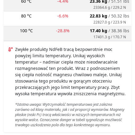
60 °C
-4.4%
23.36 kg
/ 51.51 lbs
23364.6 g / 229.2 N
80 °C
-6.6%
22.83 kg
/ 50.32 lbs
22827.0 g / 223.9 N
100 °C
-28.8%
17.40 kg
/ 38.36 lbs
17401.3 g / 170.7 N
Zwykłe produkty NdFeB tracą bezpowrotnie moc
powyżej limitu temperatury. Unikaj wysokich
temperatur – nadmiar ciepła może nieodwracalnie
rozmagnesować ten produkt. Wraz z podnoszeniem
się ciepła nośność magnesu chwilowo maleje. Unikaj
stosowania tego produktu w gorącym otoczeniu
przekraczających jego limit temperatury pracy. Zbyt
wysoka temperatura wywoła zniszczenia magnetyzmu.
*Istotna uwaga: Wytrzymałość temperaturowa jest zależna
zarówno od klasy materiału, jak i od proporcji wymiarów. Magnesy
płaskie (niski Pc) tracą właściwości w niższych temperaturach niż
wysokie walce. Oznaczenie danger w tabeli sygnalizuje możliwość
trwałego uszkodzenia pola dla tego konkretnego wymiaru.