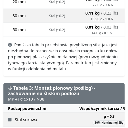
20 mm
Stal (~0.2)
372.0 g / 3.6 N
0.11 kg
/ 0.23 lbs
30 mm
Stal (~0.2)
106.0 g / 1.0 N
0.01 kg
/ 0.03 lbs
50 mm
Stal (~0.2)
14.0 g / 0.1 N
Poniższa tabela przedstawia przybliżoną siłę, jaka jest
niezbędna do rozpoczęcia obsunięcia magnesu ku dołowi
po pionowej płaszczyźnie metalowej (przy uwzględnieniu
typowego tarcia statycznego). Parametr ten jest zmienny
w funkcji oddalenia od metalu.
Tabela 3: Montaż pionowy (poślizg) -
zachowanie na śliskim podłożu
MP 41x15x10 / N38
Rodzaj powierzchni
Współczynnik tarcia / 
µ = 0.3
Stal surowa
30% Nominalnej Siły