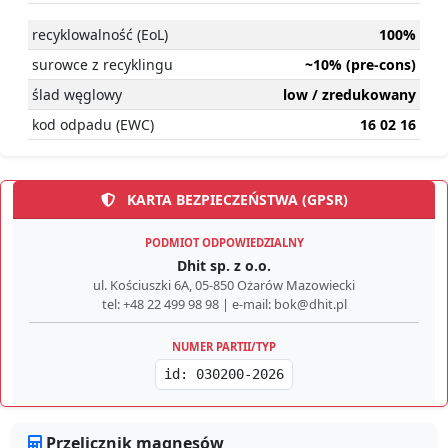
recyklowalność (EoL)
100%
surowce z recyklingu
~10% (pre-cons)
ślad węglowy
low / zredukowany
kod odpadu (EWC)
16 02 16
KARTA BEZPIECZEŃSTWA (GPSR)
PODMIOT ODPOWIEDZIALNY
Dhit sp. z o.o.
ul. Kościuszki 6A, 05-850 Ożarów Mazowiecki
tel: +48 22 499 98 98 | e-mail: bok@dhit.pl
NUMER PARTII/TYP
id: 030200-2026
Przelicznik magnesów