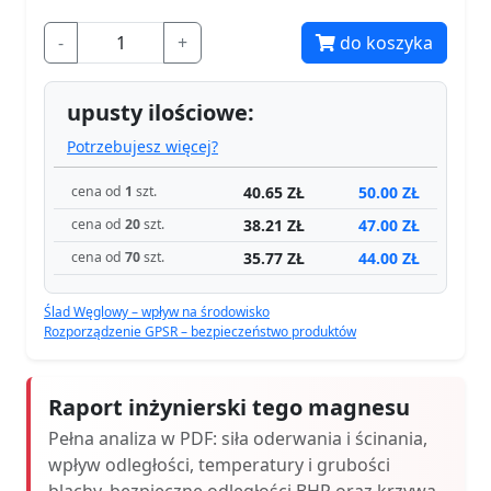
-
+
do koszyka
upusty ilościowe:
Potrzebujesz więcej?
40.65 ZŁ
50.00 ZŁ
cena od
1
szt.
38.21 ZŁ
47.00 ZŁ
cena od
20
szt.
35.77 ZŁ
44.00 ZŁ
cena od
70
szt.
Ślad Węglowy – wpływ na środowisko
Rozporządzenie GPSR – bezpieczeństwo produktów
Raport inżynierski tego magnesu
Pełna analiza w PDF: siła oderwania i ścinania,
wpływ odległości, temperatury i grubości
blachy, bezpieczne odległości BHP oraz krzywa