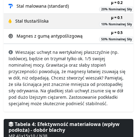
µ = 0.2
Stal malowana (standard)
20% Nominalnej Siły
µ = 0.1
Stal tłusta/śliska
10% Nominalnej Siły
µ = 0.5
Magnes z gumą antypoślizgową
50% Nominalnej Siły
Wieszając uchwyt na wertykalnej płaszczyźnie (np.
lodówce), będzie on trzymał tylko ok. 1/5 swojej
nominalnej mocy. Grawitacja oraz słaby stopień
przyczepności powodują, że magnesy łatwiej zsuwają się
w dół, niż odpadają. Chcesz stworzyć wieszak? Pamiętaj,
że siła ścinająca jest znacznie mniejsza od prostopadłej
siły odrywania. Na gładkiej stali uchwyt zsunie się w dół
pod dużo lżejszym ciężarem. Zastosowanie podkładki
specjalnej może skutecznie podnieść stabilność.
Tabela 4: Efektywność materiałowa (wpływ
podłoża) - dobór blachy
MP 41x15x10 / N38