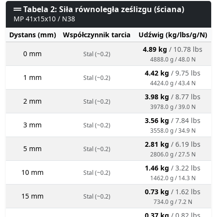
Tabela 2: Siła równoległa ześlizgu (ściana)
MP 41x15x10 / N38
Dystans (mm)
Współczynnik tarcia
Udźwig (kg/lbs/g/N)
4.89 kg
/ 10.78 lbs
0 mm
Stal (~0.2)
4888.0 g / 48.0 N
4.42 kg
/ 9.75 lbs
1 mm
Stal (~0.2)
4424.0 g / 43.4 N
3.98 kg
/ 8.77 lbs
2 mm
Stal (~0.2)
3978.0 g / 39.0 N
3.56 kg
/ 7.84 lbs
3 mm
Stal (~0.2)
3558.0 g / 34.9 N
2.81 kg
/ 6.19 lbs
5 mm
Stal (~0.2)
2806.0 g / 27.5 N
1.46 kg
/ 3.22 lbs
10 mm
Stal (~0.2)
1462.0 g / 14.3 N
0.73 kg
/ 1.62 lbs
15 mm
Stal (~0.2)
734.0 g / 7.2 N
0.37 kg
/ 0.82 lbs