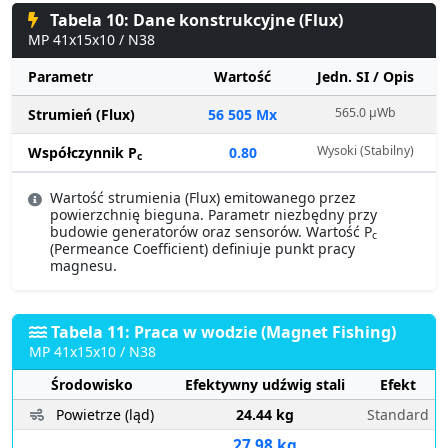
Tabela 10: Dane konstrukcyjne (Flux)
MP 41x15x10 / N38
Parametr
Wartość
Jedn. SI / Opis
565.0 µWb
Strumień (Flux)
56 505 Mx
Wysoki (Stabilny)
Współczynnik P
0.80
c
Wartość strumienia (Flux) emitowanego przez
powierzchnię bieguna. Parametr niezbędny przy
budowie generatorów oraz sensorów. Wartość P
c
(Permeance Coefficient) definiuje punkt pracy
magnesu.
Tabela 11: Praca w wodzie (Magnet Fishing)
MP 41x15x10 / N38
Środowisko
Efektywny udźwig stali
Efekt
Powietrze (ląd)
24.44 kg
Standard
27.98 kg