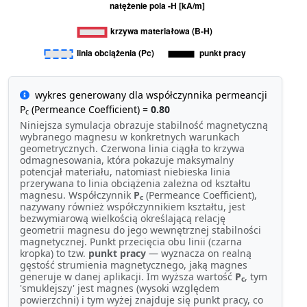
wykres generowany dla współczynnika permeancji
P
(Permeance Coefficient) =
0.80
c
Niniejsza symulacja obrazuje stabilność magnetyczną
wybranego magnesu w konkretnych warunkach
geometrycznych. Czerwona linia ciągła to krzywa
odmagnesowania, która pokazuje maksymalny
potencjał materiału, natomiast niebieska linia
przerywana to linia obciążenia zależna od kształtu
magnesu. Współczynnik
P
(Permeance Coefficient),
c
nazywany również współczynnikiem kształtu, jest
bezwymiarową wielkością określającą relację
geometrii magnesu do jego wewnętrznej stabilności
magnetycznej. Punkt przecięcia obu linii (czarna
kropka) to tzw.
punkt pracy
— wyznacza on realną
gęstość strumienia magnetycznego, jaką magnes
generuje w danej aplikacji. Im wyższa wartość
P
, tym
c
'smuklejszy' jest magnes (wysoki względem
powierzchni) i tym wyżej znajduje się punkt pracy, co