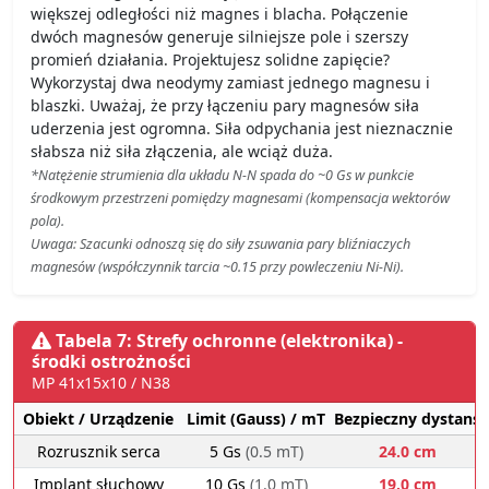
większej odległości niż magnes i blacha. Połączenie
dwóch magnesów generuje silniejsze pole i szerszy
promień działania. Projektujesz solidne zapięcie?
Wykorzystaj dwa neodymy zamiast jednego magnesu i
blaszki. Uważaj, że przy łączeniu pary magnesów siła
uderzenia jest ogromna. Siła odpychania jest nieznacznie
słabsza niż siła złączenia, ale wciąż duża.
*Natężenie strumienia dla układu N-N spada do ~0 Gs w punkcie
środkowym przestrzeni pomiędzy magnesami (kompensacja wektorów
pola).
Uwaga: Szacunki odnoszą się do siły zsuwania pary bliźniaczych
magnesów (współczynnik tarcia ~0.15 przy powleczeniu Ni-Ni).
Tabela 7: Strefy ochronne (elektronika) -
środki ostrożności
MP 41x15x10 / N38
Obiekt / Urządzenie
Limit (Gauss) / mT
Bezpieczny dystans
Rozrusznik serca
5 Gs
(0.5 mT)
24.0 cm
Implant słuchowy
10 Gs
(1.0 mT)
19.0 cm