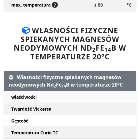
max. temperatura
?
≤ 80
°C
WŁASNOŚCI FIZYCZNE
SPIEKANYCH MAGNESÓW
NEODYMOWYCH ND
FE
B W
2
14
TEMPERATURZE 20°C
Własności fizyczne spiekanych magnesów
neodymowych Nd
Fe
B w temperaturze 20°C
2
14
właściwości
Twardość Vickersa
Gęstość
Temperatura Curie TC