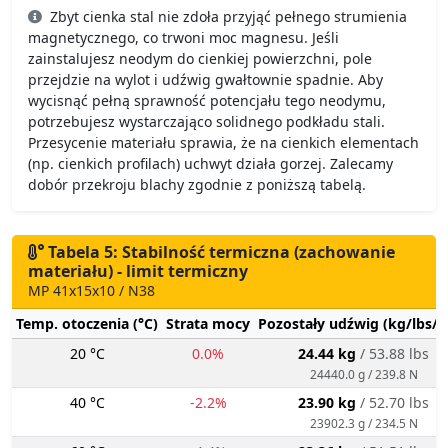
Zbyt cienka stal nie zdoła przyjąć pełnego strumienia
magnetycznego, co trwoni moc magnesu. Jeśli
zainstalujesz neodym do cienkiej powierzchni, pole
przejdzie na wylot i udźwig gwałtownie spadnie. Aby
wycisnąć pełną sprawność potencjału tego neodymu,
potrzebujesz wystarczająco solidnego podkładu stali.
Przesycenie materiału sprawia, że na cienkich elementach
(np. cienkich profilach) uchwyt działa gorzej. Zalecamy
dobór przekroju blachy zgodnie z poniższą tabelą.
Tabela 5: Stabilność termiczna (zachowanie
materiału) - limit termiczny
MP 41x15x10 / N38
Temp. otoczenia (°C)
Strata mocy
Pozostały udźwig (kg/lbs/g
20 °C
0.0%
24.44 kg
/ 53.88 lbs
24440.0 g / 239.8 N
40 °C
-2.2%
23.90 kg
/ 52.70 lbs
23902.3 g / 234.5 N