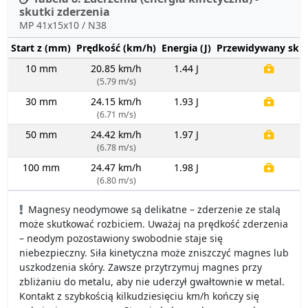
skutki zderzenia
MP 41x15x10 / N38
Start z (mm)
Prędkość (km/h)
Energia (J)
Przewidywany sku
10 mm
20.85 km/h
1.44 J
(5.79 m/s)
30 mm
24.15 km/h
1.93 J
(6.71 m/s)
50 mm
24.42 km/h
1.97 J
(6.78 m/s)
100 mm
24.47 km/h
1.98 J
(6.80 m/s)
Magnesy neodymowe są delikatne – zderzenie ze stalą
może skutkować rozbiciem. Uważaj na prędkość zderzenia
– neodym pozostawiony swobodnie staje się
niebezpieczny. Siła kinetyczna może zniszczyć magnes lub
uszkodzenia skóry. Zawsze przytrzymuj magnes przy
zbliżaniu do metalu, aby nie uderzył gwałtownie w metal.
Kontakt z szybkością kilkudziesięciu km/h kończy się