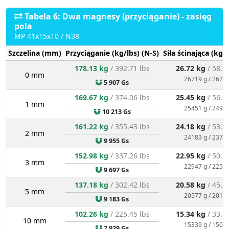
Tabela 6: Dwa magnesy (przyciąganie) - zasięg
pola
MP 41x15x10 / N38
Szczelina (mm)
Przyciąganie (kg/lbs) (N-S)
Siła ścinająca (kg/
178.13 kg
/ 392.71 lbs
26.72 kg
/ 58.9
0 mm
26719 g / 262.1
5 907 Gs
169.67 kg
/ 374.06 lbs
25.45 kg
/ 56.1
1 mm
25451 g / 249.7
10 213 Gs
161.22 kg
/ 355.43 lbs
24.18 kg
/ 53.3
2 mm
24183 g / 237.2
9 955 Gs
152.98 kg
/ 337.26 lbs
22.95 kg
/ 50.5
3 mm
22947 g / 225.1
9 697 Gs
137.18 kg
/ 302.42 lbs
20.58 kg
/ 45.3
5 mm
20577 g / 201.9
9 183 Gs
102.26 kg
/ 225.45 lbs
15.34 kg
/ 33.8
10 mm
15339 g / 150.5
7 929 Gs