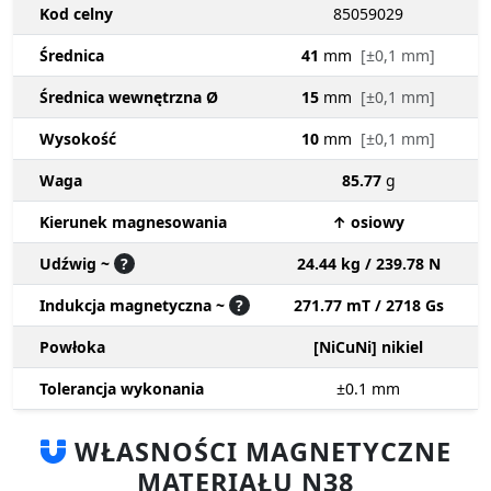
Kod celny
85059029
Średnica
41
mm
[±0,1 mm]
Średnica wewnętrzna Ø
15
mm
[±0,1 mm]
Wysokość
10
mm
[±0,1 mm]
Waga
85.77
g
Kierunek magnesowania
↑ osiowy
Udźwig ~
?
24.44 kg / 239.78 N
Indukcja magnetyczna ~
?
271.77 mT / 2718 Gs
Powłoka
[NiCuNi] nikiel
Tolerancja wykonania
±0.1
mm
WŁASNOŚCI MAGNETYCZNE
MATERIAŁU N38