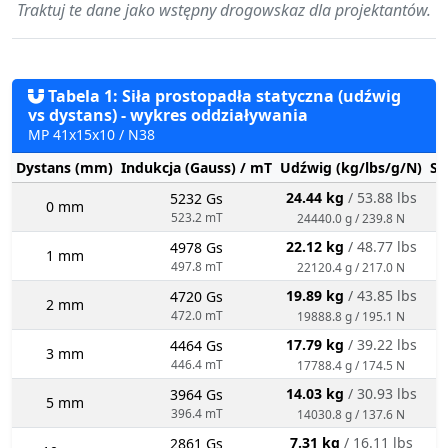
Traktuj te dane jako wstępny drogowskaz dla projektantów.
Tabela 1: Siła prostopadła statyczna (udźwig
vs dystans) - wykres oddziaływania
MP 41x15x10 / N38
Dystans (mm)
Indukcja (Gauss) / mT
Udźwig (kg/lbs/g/N)
St
24.44 kg
/ 53.88 lbs
5232 Gs
0 mm
523.2 mT
24440.0 g / 239.8 N
22.12 kg
/ 48.77 lbs
4978 Gs
1 mm
497.8 mT
22120.4 g / 217.0 N
19.89 kg
/ 43.85 lbs
4720 Gs
2 mm
472.0 mT
19888.8 g / 195.1 N
17.79 kg
/ 39.22 lbs
4464 Gs
3 mm
446.4 mT
17788.4 g / 174.5 N
14.03 kg
/ 30.93 lbs
3964 Gs
5 mm
396.4 mT
14030.8 g / 137.6 N
7.31 kg
/ 16.11 lbs
2861 Gs