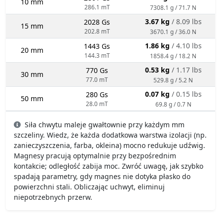
10 mm
286.1 mT
7308.1 g / 71.7 N
3.67 kg
/ 8.09 lbs
2028 Gs
15 mm
202.8 mT
3670.1 g / 36.0 N
1.86 kg
/ 4.10 lbs
1443 Gs
20 mm
144.3 mT
1858.4 g / 18.2 N
0.53 kg
/ 1.17 lbs
770 Gs
30 mm
77.0 mT
529.8 g / 5.2 N
0.07 kg
/ 0.15 lbs
280 Gs
50 mm
28.0 mT
69.8 g / 0.7 N
Siła chwytu maleje gwałtownie przy każdym mm
szczeliny. Wiedz, że każda dodatkowa warstwa izolacji (np.
zanieczyszczenia, farba, okleina) mocno redukuje udźwig.
Magnesy pracują optymalnie przy bezpośrednim
kontakcie; odległość zabija moc. Zwróć uwagę, jak szybko
spadają parametry, gdy magnes nie dotyka płasko do
powierzchni stali. Obliczając uchwyt, eliminuj
niepotrzebnych przerw.