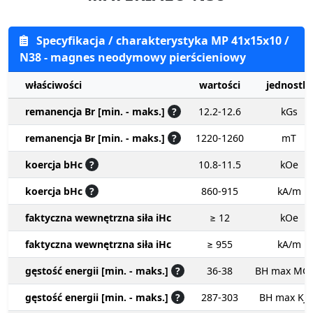
Specyfikacja / charakterystyka MP 41x15x10 /
N38 - magnes neodymowy pierścieniowy
właściwości
wartości
jednostki
remanencja Br [min. - maks.]
?
12.2-12.6
kGs
remanencja Br [min. - maks.]
?
1220-1260
mT
koercja bHc
?
10.8-11.5
kOe
koercja bHc
?
860-915
kA/m
faktyczna wewnętrzna siła iHc
≥ 12
kOe
faktyczna wewnętrzna siła iHc
≥ 955
kA/m
gęstość energii [min. - maks.]
?
36-38
BH max MG
gęstość energii [min. - maks.]
?
287-303
BH max KJ