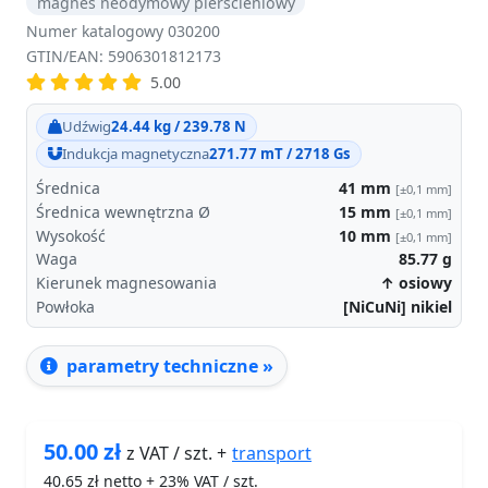
magnes neodymowy pierścieniowy
Numer katalogowy 030200
GTIN/EAN: 5906301812173
5.00
Udźwig
24.44 kg / 239.78 N
Indukcja magnetyczna
271.77 mT / 2718 Gs
Średnica
41
mm
[±0,1 mm]
Średnica wewnętrzna Ø
15
mm
[±0,1 mm]
Wysokość
10
mm
[±0,1 mm]
Waga
85.77
g
Kierunek magnesowania
↑ osiowy
Powłoka
[NiCuNi] nikiel
parametry techniczne »
50.00
zł
transport
z VAT / szt. +
40.65
zł netto + 23% VAT / szt.