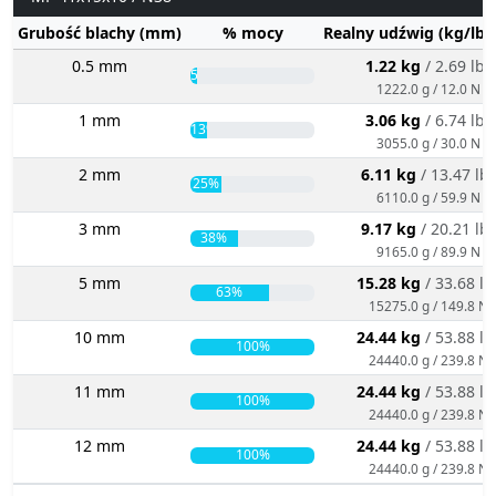
Grubość blachy (mm)
% mocy
Realny udźwig (kg/lbs
0.5 mm
1.22 kg
/ 2.69 lbs
5%
1222.0 g / 12.0 N
1 mm
3.06 kg
/ 6.74 lbs
13%
3055.0 g / 30.0 N
2 mm
6.11 kg
/ 13.47 lb
25%
6110.0 g / 59.9 N
3 mm
9.17 kg
/ 20.21 lb
38%
9165.0 g / 89.9 N
5 mm
15.28 kg
/ 33.68 lb
63%
15275.0 g / 149.8 N
10 mm
24.44 kg
/ 53.88 lb
100%
24440.0 g / 239.8 N
11 mm
24.44 kg
/ 53.88 lb
100%
24440.0 g / 239.8 N
12 mm
24.44 kg
/ 53.88 lb
100%
24440.0 g / 239.8 N