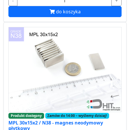
-
+
do koszyka
Produkt dostępny
Zamów do 14:00 – wyślemy dzisiaj!
MPL 30x15x2 / N38 - magnes neodymowy
płytkowy