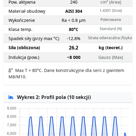
Pow. aktywna
240
cm² (Area)
1.4301 (Inox)
Materiał obudowy
AISI 304
Polerowane
Wykończenie
Ra < 0.8 µm
Standard (N)
Klasa temp.
80°C
Strata odwracalna (fizyka)
Spadek siły (przy max °C)
-12.8%
Siła (obliczona)
26.2
kg (teoret.)
Indukcja (pow.)
~8 000
Gauss (Max)
Max T = 80°C. Dane konstrukcyjne dla serii z gwintem
M8/M10.
Wykres 2: Profil pola (10 sekcji)