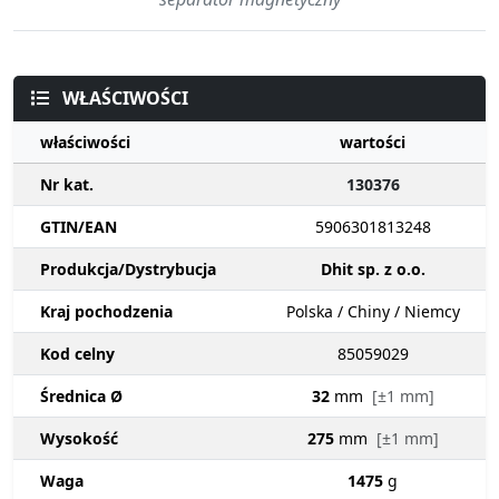
WŁAŚCIWOŚCI
właściwości
wartości
Nr kat.
130376
GTIN/EAN
5906301813248
Produkcja/Dystrybucja
Dhit sp. z o.o.
Kraj pochodzenia
Polska / Chiny / Niemcy
Kod celny
85059029
Średnica Ø
32
mm
[±1 mm]
Wysokość
275
mm
[±1 mm]
Waga
1475
g