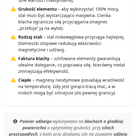
30% wartości maksymalnej.
Grubość elementu
– aby wykorzystać 100% mocy,
stal musi być wystarczająco masywna. Cienka
blacha ogranicza siłę przyciągania (magnes
„przebija” ją na wylot).
Rodzaj stali
– stal niskowęglowa przyciąga najlepiej.
Domieszki stopowe redukują właściwości
magnetyczne i udźwig.
Faktura blachy
– szlifowane elementy gwarantują
idealne doleganie, co poprawia siłę. Nierówny metal
zmniejszają efektywność.
Ciepło
– magnesy neodymowe posiadają wrażliwość
na temperaturę. Gdy jest gorąco tracą moc, a w
niskich mogą być silniejsze (do pewnej granicy).
Pomiar udźwigu
wykonywano na
blachach o gładkiej
powierzchni
o
optymalnej grubości
, przy
siłach
prostopadłych
, z kolei przy
działaniu siły na zsuwanie
udźwig