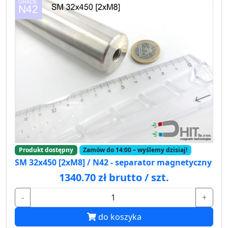
Produkt dostępny
Zamów do 14:00 – wyślemy dzisiaj!
SM 32x450 [2xM8] / N42 - separator magnetyczny
1340.70 zł brutto / szt.
-
+
do koszyka