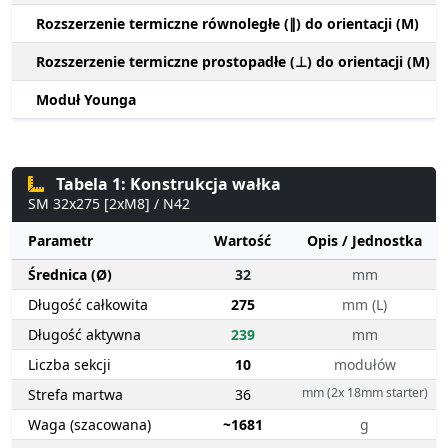
Rozszerzenie termiczne równoległe (∥) do orientacji (M)
Rozszerzenie termiczne prostopadłe (⊥) do orientacji (M)
Moduł Younga
Tabela 1: Konstrukcja wałka
SM 32x275 [2xM8] / N42
Parametr
Wartość
Opis / Jednostka
Średnica (Ø)
32
mm
Długość całkowita
275
mm (L)
Długość aktywna
239
mm
Liczba sekcji
10
modułów
mm (2x 18mm starter)
Strefa martwa
36
Waga (szacowana)
~1681
g