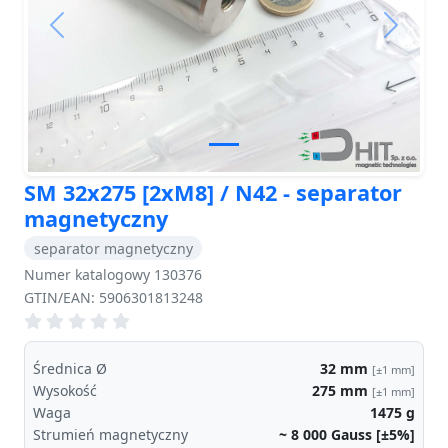
Previous
Next
SM 32x275 [2xM8] / N42 - separator
magnetyczny
separator magnetyczny
Numer katalogowy 130376
GTIN/EAN: 5906301813248
Średnica Ø
32
mm
[±1 mm]
Wysokość
275
mm
[±1 mm]
Waga
1475
g
Strumień magnetyczny
~ 8 000
Gauss [±5%]