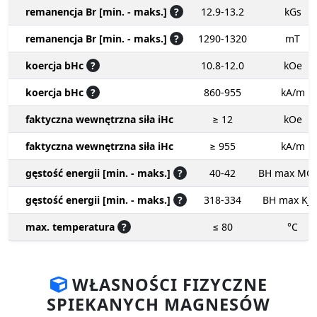
remanencja Br [min. - maks.]
?
12.9-13.2
kGs
remanencja Br [min. - maks.]
?
1290-1320
mT
koercja bHc
?
10.8-12.0
kOe
koercja bHc
?
860-955
kA/m
faktyczna wewnętrzna siła iHc
≥ 12
kOe
faktyczna wewnętrzna siła iHc
≥ 955
kA/m
gęstość energii [min. - maks.]
?
40-42
BH max MG
gęstość energii [min. - maks.]
?
318-334
BH max KJ
max. temperatura
?
≤ 80
°C
WŁASNOŚCI FIZYCZNE
SPIEKANYCH MAGNESÓW