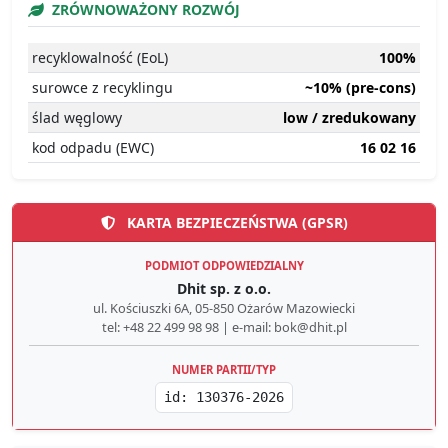
ZRÓWNOWAŻONY ROZWÓJ
recyklowalność (EoL)
100%
surowce z recyklingu
~10% (pre-cons)
ślad węglowy
low / zredukowany
kod odpadu (EWC)
16 02 16
KARTA BEZPIECZEŃSTWA (GPSR)
PODMIOT ODPOWIEDZIALNY
Dhit sp. z o.o.
ul. Kościuszki 6A, 05-850 Ożarów Mazowiecki
tel: +48 22 499 98 98 | e-mail: bok@dhit.pl
NUMER PARTII/TYP
id: 130376-2026