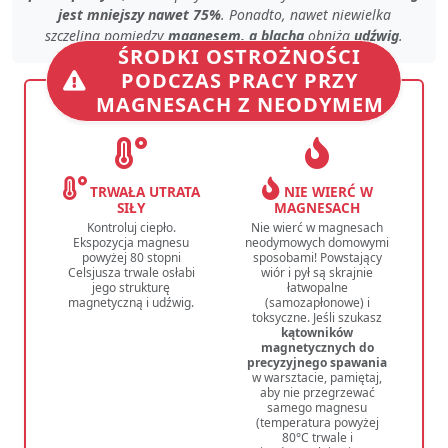
jest mniejszy nawet 75%
. Ponadto, nawet
niewielka
szczelina
pomiędzy
magnesem, a blachą
obniża
udźwig
.
ŚRODKI OSTROŻNOŚCI
PODCZAS PRACY PRZY
MAGNESACH Z NEODYMEM
TRWAŁA UTRATA
NIE WIERĆ W
SIŁY
MAGNESACH
Kontroluj ciepło.
Nie wierć w magnesach
Ekspozycja magnesu
neodymowych domowymi
powyżej 80 stopni
sposobami! Powstający
Celsjusza trwale osłabi
wiór i pył są skrajnie
jego strukturę
łatwopalne
magnetyczną i udźwig.
(samozapłonowe) i
toksyczne. Jeśli szukasz
kątowników
magnetycznych do
precyzyjnego spawania
w warsztacie, pamiętaj,
aby nie przegrzewać
samego magnesu
(temperatura powyżej
80°C trwale i