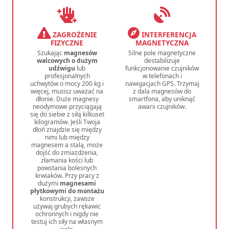
ZAGROŻENIE
INTERFERENCJA
FIZYCZNE
MAGNETYCZNA
Szukając
magnesów
Silne pole magnetyczne
walcowych o dużym
destabilizuje
udźwigu
lub
funkcjonowanie czujników
profesjonalnych
w telefonach i
uchwytów o mocy 200 kg i
nawigacjach GPS. Trzymaj
więcej, musisz uważać na
z dala magnesów do
dłonie. Duże magnesy
smartfona, aby uniknąć
neodymowe przyciągają
awarii czujników.
się do siebie z siłą kilkuset
kilogramów. Jeśli Twoja
dłoń znajdzie się między
nimi lub między
magnesem a stalą, może
dojść do zmiażdżenia,
złamania kości lub
powstania bolesnych
krwiaków. Przy pracy z
dużymi
magnesami
płytkowymi do montażu
konstrukcji, zawsze
używaj grubych rękawic
ochronnych i nigdy nie
testuj ich siły na własnym