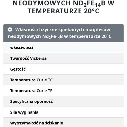
NEODYMOWYCH ND
FE
B W
2
14
TEMPERATURZE 20°C
Własności fizyczne spiekanych magnesów
neodymowych Nd
Fe
B w temperaturze 20°C
2
14
właściwości
Twardość Vickersa
Gęstość
Temperatura Curie TC
Temperatura Curie TF
Specyficzna oporność
Siła wyginania
Wytrzymałość na ściskanie