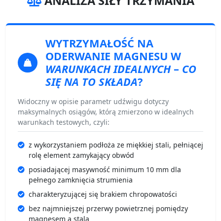
ANALIZA SIŁY TRZYMANIA
WYTRZYMAŁOŚĆ NA
ODERWANIE
MAGNESU W
WARUNKACH IDEALNYCH
–
CO
SIĘ NA TO SKŁADA
?
Widoczny w opisie parametr udźwigu dotyczy
maksymalnych osiągów, którą zmierzono w idealnych
warunkach testowych, czyli:
z wykorzystaniem podłoża ze miękkiej stali, pełniącej
rolę element zamykający obwód
posiadającej masywność minimum 10 mm dla
pełnego zamknięcia strumienia
charakteryzującej się brakiem chropowatości
bez najmniejszej przerwy powietrznej pomiędzy
magnesem a stalą