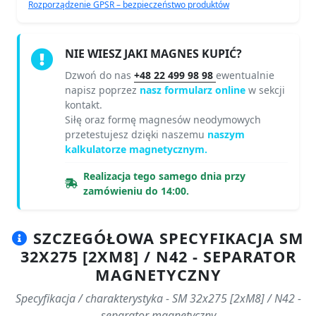
Rozporządzenie GPSR – bezpieczeństwo produktów
NIE WIESZ JAKI MAGNES KUPIĆ?
Dzwoń do nas
+48 22 499 98 98
ewentualnie
napisz poprzez
nasz formularz online
w sekcji
kontakt.
Siłę oraz formę magnesów neodymowych
przetestujesz dzięki naszemu
naszym
kalkulatorze magnetycznym.
Realizacja tego samego dnia przy
zamówieniu do 14:00.
SZCZEGÓŁOWA SPECYFIKACJA SM
32X275 [2XM8] / N42 - SEPARATOR
MAGNETYCZNY
Specyfikacja / charakterystyka - SM 32x275 [2xM8] / N42 -
separator magnetyczny