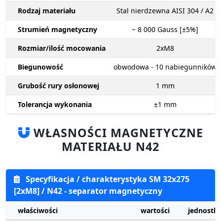
Rodzaj materiału
Stal nierdzewna AISI 304 / A2
Strumień magnetyczny
~ 8 000
Gauss [±5%]
Rozmiar/ilość mocowania
2xM8
Biegunowość
obwodowa - 10 nabiegunników
Grubość rury osłonowej
1
mm
Tolerancja wykonania
±1
mm
WŁASNOŚCI MAGNETYCZNE
MATERIAŁU N42
Specyfikacja / charakterystyka SM 32x275
[2xM8] / N42 - separator magnetyczny
właściwości
wartości
jednostki