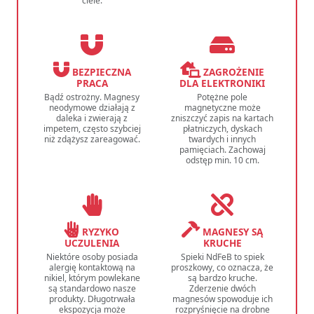
ciele.
BEZPIECZNA
ZAGROŻENIE
PRACA
DLA ELEKTRONIKI
Bądź ostrożny. Magnesy
Potężne pole
neodymowe działają z
magnetyczne może
daleka i zwierają z
zniszczyć zapis na kartach
impetem, często szybciej
płatniczych, dyskach
niż zdążysz zareagować.
twardych i innych
pamięciach. Zachowaj
odstęp min. 10 cm.
RYZYKO
MAGNESY SĄ
UCZULENIA
KRUCHE
Niektóre osoby posiada
Spieki NdFeB to spiek
alergię kontaktową na
proszkowy, co oznacza, że
nikiel, którym powlekane
są bardzo kruche.
są standardowo nasze
Zderzenie dwóch
produkty. Długotrwała
magnesów spowoduje ich
ekspozycja może
rozpryśnięcie na drobne