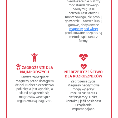
nieodwracalnie niszczy
moc standardowego
neodymu). Jeśli
potrzebujesz otworu
montażowego, nie próbuj
go wiercić – zawsze kupuj
gotowe, dedykowane
magnesy pod wkręt
produkowane bezpieczną
metodą spiekania z
formy.
ZAGROŻENIE DLA
NAJMŁODSZYCH
NIEBEZPIECZEŃSTWO
DLA ROZRUSZNIKÓW
Zawsze zabezpiecz
magnesy przed dostępem
Zagrożenie życia:
dzieci. Niebezpieczeństwo
Magnesy neodymowe
połknięcia jest wysokie, a
mogą wyłączyć
skutki połączenia się
rozruszniki serca i
magnesów wewnątrz
defibrylatory. Unikaj
organizmu są tragiczne.
kontaktu, jeśli posiadasz
urządzenia
wspomagające.