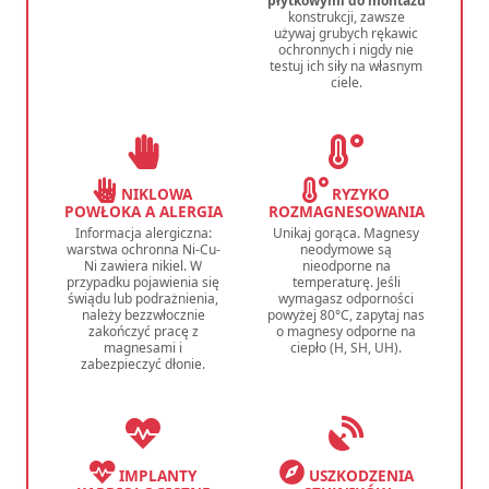
płytkowymi do montażu
konstrukcji, zawsze
używaj grubych rękawic
ochronnych i nigdy nie
testuj ich siły na własnym
ciele.
NIKLOWA
RYZYKO
POWŁOKA A ALERGIA
ROZMAGNESOWANIA
Informacja alergiczna:
Unikaj gorąca. Magnesy
warstwa ochronna Ni-Cu-
neodymowe są
Ni zawiera nikiel. W
nieodporne na
przypadku pojawienia się
temperaturę. Jeśli
świądu lub podrażnienia,
wymagasz odporności
należy bezzwłocznie
powyżej 80°C, zapytaj nas
zakończyć pracę z
o magnesy odporne na
magnesami i
ciepło (H, SH, UH).
zabezpieczyć dłonie.
IMPLANTY
USZKODZENIA