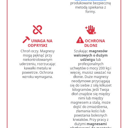
produkowane bezpieczną
metodą spiekania z
formy.
UWAGA NA
OCHRONA
ODPRYSKI
DŁONI
Chroń oczy. Magnesy
Szukając
magnesów
mogą pęknąć przy
walcowych o dużym
niekontrolowanym
udźwigu
lub
uderzeniu, rozrzucając
profesjonalnych
kawałki metalu w
uchwytów o mocy 200 kg i
powietrze. Ochrona
więcej, musisz uważać na
wzroku wymagana.
dłonie. Duże magnesy
neodymowe przyciągają
się do siebie z siłą kilkuset
kilogramów. Jeśli Twoja
dłoń znajdzie się między
nimi lub między
magnesem a stalą, może
dojść do zmiażdżenia,
złamania kości lub
powstania bolesnych
krwiaków. Przy pracy z
dużymi
magnesami