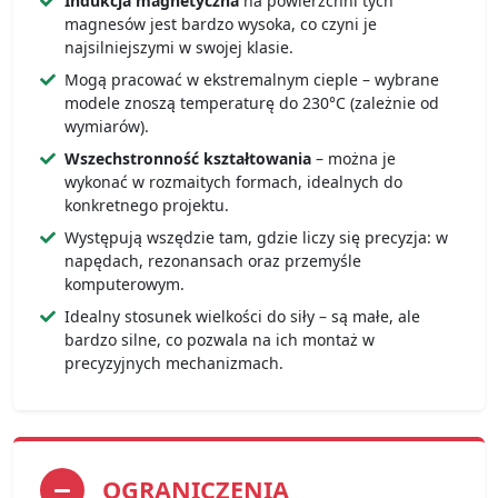
Indukcja magnetyczna
na powierzchni tych
magnesów jest bardzo wysoka, co czyni je
najsilniejszymi w swojej klasie.
Mogą pracować w ekstremalnym cieple – wybrane
modele znoszą temperaturę do 230°C (zależnie od
wymiarów).
Wszechstronność kształtowania
– można je
wykonać w rozmaitych formach, idealnych do
konkretnego projektu.
Występują wszędzie tam, gdzie liczy się precyzja: w
napędach, rezonansach oraz przemyśle
komputerowym.
Idealny stosunek wielkości do siły – są małe, ale
bardzo silne, co pozwala na ich montaż w
precyzyjnych mechanizmach.
OGRANICZENIA