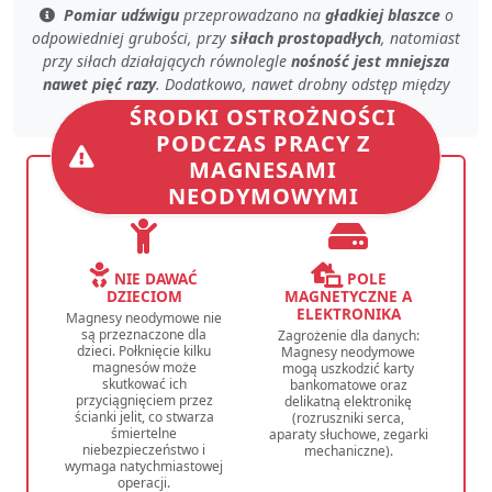
Pomiar udźwigu
przeprowadzano na
gładkiej blaszce
o
odpowiedniej grubości
, przy
siłach prostopadłych
, natomiast
przy
siłach działających równolegle
nośność jest mniejsza
nawet pięć razy
. Dodatkowo, nawet
drobny odstęp
między
magnesem, a blachą
zmniejsza
siłę trzymania
.
ŚRODKI OSTROŻNOŚCI
PODCZAS PRACY Z
MAGNESAMI
NEODYMOWYMI
NIE DAWAĆ
POLE
DZIECIOM
MAGNETYCZNE A
ELEKTRONIKA
Magnesy neodymowe nie
są przeznaczone dla
Zagrożenie dla danych:
dzieci. Połknięcie kilku
Magnesy neodymowe
magnesów może
mogą uszkodzić karty
skutkować ich
bankomatowe oraz
przyciągnięciem przez
delikatną elektronikę
ścianki jelit, co stwarza
(rozruszniki serca,
śmiertelne
aparaty słuchowe, zegarki
niebezpieczeństwo i
mechaniczne).
wymaga natychmiastowej
operacji.