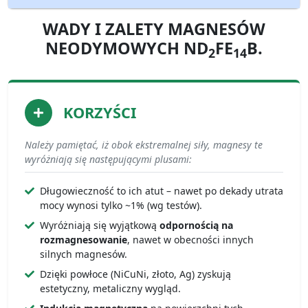
WADY I ZALETY MAGNESÓW
NEODYMOWYCH ND
FE
B.
2
14
KORZYŚCI
Należy pamiętać, iż obok ekstremalnej siły, magnesy te
wyróżniają się następującymi plusami:
Długowieczność to ich atut – nawet po dekady utrata
mocy wynosi tylko ~1% (wg testów).
Wyróżniają się wyjątkową
odpornością na
rozmagnesowanie
, nawet w obecności innych
silnych magnesów.
Dzięki powłoce (NiCuNi, złoto, Ag) zyskują
estetyczny, metaliczny wygląd.