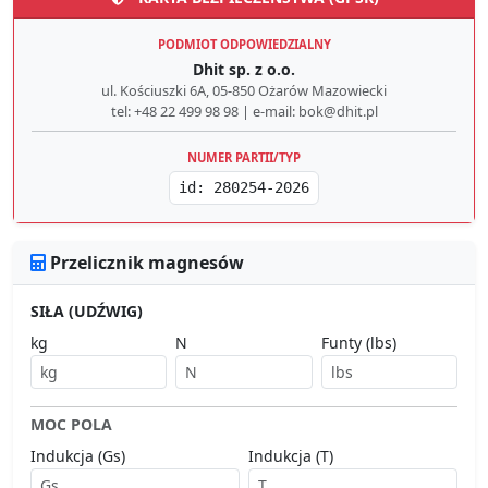
PODMIOT ODPOWIEDZIALNY
Dhit sp. z o.o.
ul. Kościuszki 6A, 05-850 Ożarów Mazowiecki
tel: +48 22 499 98 98 | e-mail: bok@dhit.pl
NUMER PARTII/TYP
id: 280254-2026
Przelicznik magnesów
SIŁA (UDŹWIG)
kg
N
Funty (lbs)
MOC POLA
Indukcja (Gs)
Indukcja (T)