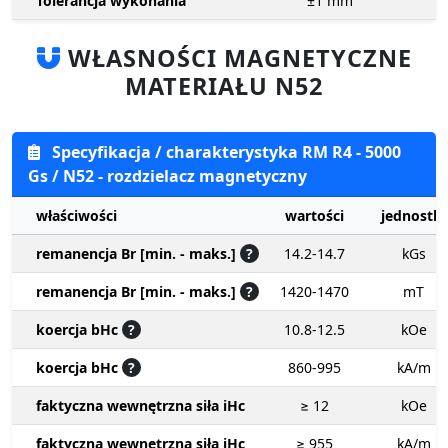
Tolerancja wykonania
±1
mm
WŁASNOŚCI MAGNETYCZNE
MATERIAŁU N52
Specyfikacja / charakterystyka RM R4 - 5000
Gs / N52 - rozdzielacz magnetyczny
właściwości
wartości
jednostki
remanencja Br [min. - maks.]
?
14.2-14.7
kGs
remanencja Br [min. - maks.]
?
1420-1470
mT
koercja bHc
?
10.8-12.5
kOe
koercja bHc
?
860-995
kA/m
faktyczna wewnętrzna siła iHc
≥ 12
kOe
faktyczna wewnętrzna siła iHc
≥ 955
kA/m