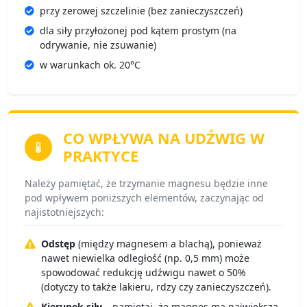
przy zerowej szczelinie (bez zanieczyszczeń)
dla siły przyłożonej pod kątem prostym (na
odrywanie, nie zsuwanie)
w warunkach ok. 20°C
CO WPŁYWA NA
UDŹWIG W
PRAKTYCE
Należy pamiętać, że trzymanie magnesu będzie inne
pod wpływem poniższych elementów, zaczynając od
najistotniejszych:
Odstęp
(między magnesem a blachą), ponieważ
nawet niewielka odległość (np. 0,5 mm) może
spowodować redukcję udźwigu nawet o 50%
(dotyczy to także lakieru, rdzy czy zanieczyszczeń).
Kierunek siły
– pamiętaj, że magnes ma największą