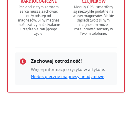
KARDIOLOGICZNE
CZUJNIKÓW
Pacjenci z stymulatorem
Moduły GPS i smartfony
serca muszą zachować
są niezwykle podatne na
duży odstęp od
wpływ magnesów. Bliskie
magnesów. Silny magnes
sąsiedztwo z silnym
może zatrzymać działanie
magnesem może
urządzenia ratującego
rozalibrować sensory w
życie.
Twoim telefonie.
Zachowaj ostrożność!
Więcej informacji o ryzyku w artykule:
Niebezpieczne magnesy neodymowe
.