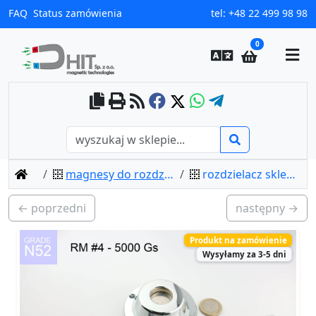
FAQ
Status zamówienia
tel:
+48 22 499 98 98
0
home
magnesy do rozdzielania (otwierania) klipsów
rozdzielacz sklepowy rm r4 - 5000 gs / n52
← poprzedni
następny →
Produkt na zamówienie
Wysyłamy za 3-5 dni