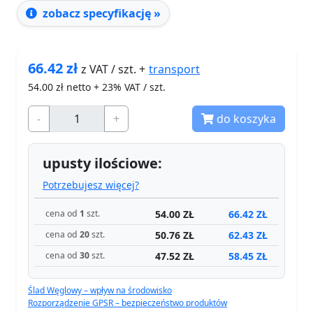
zobacz specyfikację »
66.42
zł
transport
z VAT / szt. +
54.00
zł netto + 23% VAT / szt.
-
+
do koszyka
upusty ilościowe:
Potrzebujesz więcej?
54.00 ZŁ
66.42 ZŁ
cena od
1
szt.
50.76 ZŁ
62.43 ZŁ
cena od
20
szt.
47.52 ZŁ
58.45 ZŁ
cena od
30
szt.
Ślad Węglowy – wpływ na środowisko
Rozporządzenie GPSR – bezpieczeństwo produktów