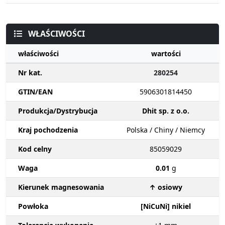
WŁAŚCIWOŚCI
właściwości
wartości
Nr kat.
280254
GTIN/EAN
5906301814450
Produkcja/Dystrybucja
Dhit sp. z o.o.
Kraj pochodzenia
Polska / Chiny / Niemcy
Kod celny
85059029
Waga
0.01
g
Kierunek magnesowania
↑ osiowy
Powłoka
[NiCuNi] nikiel