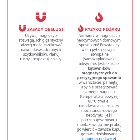
ZASADY OBSŁUGI
RYZYKO POŻARU
Używaj magnesy z
Nie wierć w magnesach
rozwagą. Ich gigantyczny
neodymowych domowymi
udźwig może zszokować
sposobami! Powstający
nawet doświadczonych
wiór i pył są skrajnie
użytkowników. Planuj
łatwopalne
ruchy i respektuj ich siły.
(samozapłonowe) i
toksyczne. Jeśli szukasz
kątowników
magnetycznych do
precyzyjnego spawania
w warsztacie, pamiętaj,
aby nie przegrzewać
samego magnesu
(temperatura powyżej
80°C trwale i
nieodwracalnie niszczy
moc standardowego
neodymu). Jeśli
potrzebujesz otworu
montażowego, nie próbuj
go wiercić – zawsze kupuj
gotowe, dedykowane
magnesy pod wkręt