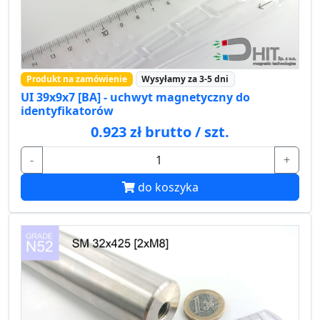
Produkt na zamówienie
Wysyłamy za 3-5 dni
UI 39x9x7 [BA] - uchwyt magnetyczny do
identyfikatorów
0.923 zł brutto / szt.
-
+
do koszyka