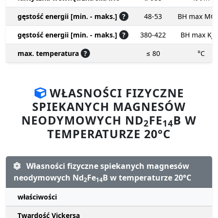
gęstość energii [min. - maks.]
?
48-53
BH max MG
gęstość energii [min. - maks.]
?
380-422
BH max KJ
max. temperatura
?
≤ 80
°C
WŁASNOŚCI FIZYCZNE
SPIEKANYCH MAGNESÓW
NEODYMOWYCH ND
FE
B W
2
14
TEMPERATURZE 20°C
Własności fizyczne spiekanych magnesów
neodymowych Nd
Fe
B w temperaturze 20°C
2
14
właściwości
Twardość Vickersa