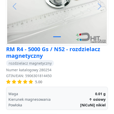
Previous
Next
RM R4 - 5000 Gs / N52 - rozdzielacz
magnetyczny
rozdzielacz magnetyczny
Numer katalogowy 280254
GTIN/EAN: 5906301814450
5.00
Waga
0.01
g
Kierunek magnesowania
↑ osiowy
Powłoka
[NiCuNi] nikiel