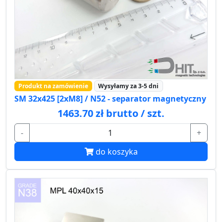
Produkt na zamówienie
Wysyłamy za 3-5 dni
SM 32x425 [2xM8] / N52 - separator magnetyczny
1463.70 zł brutto / szt.
-
+
do koszyka