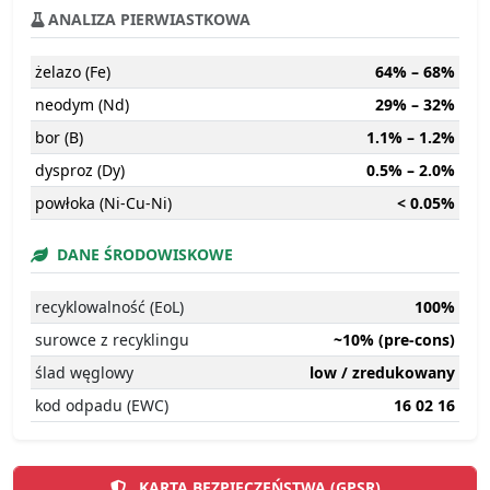
ANALIZA PIERWIASTKOWA
żelazo (Fe)
64% – 68%
neodym (Nd)
29% – 32%
bor (B)
1.1% – 1.2%
dysproz (Dy)
0.5% – 2.0%
powłoka (Ni-Cu-Ni)
< 0.05%
DANE ŚRODOWISKOWE
recyklowalność (EoL)
100%
surowce z recyklingu
~10% (pre-cons)
ślad węglowy
low / zredukowany
kod odpadu (EWC)
16 02 16
KARTA BEZPIECZEŃSTWA (GPSR)