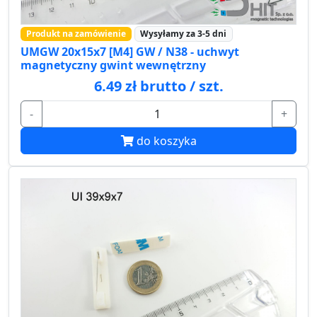
Produkt na zamówienie
Wysyłamy za 3-5 dni
UMGW 20x15x7 [M4] GW / N38 - uchwyt
magnetyczny gwint wewnętrzny
6.49 zł brutto / szt.
-
+
do koszyka