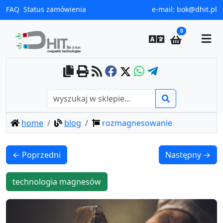
FAQ
Status zamówienia
e-mail:
bok@dhit.pl
0
home
blog
rozmagnesowanie
← Poprzedni
Następny →
technologia magnesów