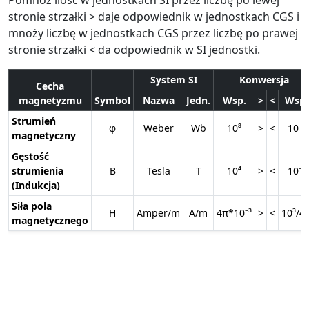
stronie strzałki > daje odpowiednik w jednostkach CGS i
mnoży liczbę w jednostkach CGS przez liczbę po prawej
stronie strzałki < da odpowiednik w SI jednostki.
System SI
Konwersja
Cecha
magnetyzmu
Symbol
Nazwa
Jedn.
Wsp.
>
<
Wsp.
Strumień
φ
Weber
Wb
10⁸
>
<
10⁻⁸
magnetyczny
Gęstość
strumienia
B
Tesla
T
10⁴
>
<
10⁻⁴
(Indukcja)
Siła pola
H
Amper/m
A/m
4π*10⁻³
>
<
10³/4
magnetycznego