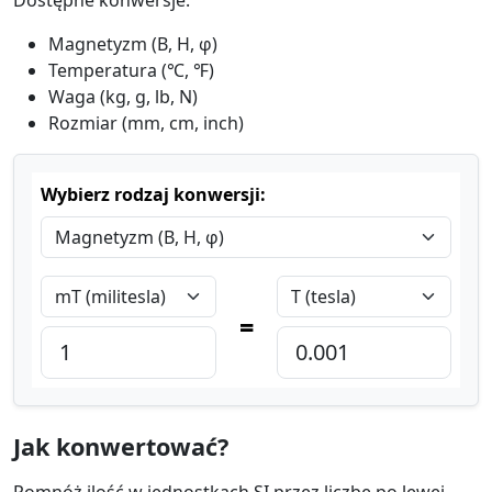
Magnetyzm (B, H, φ)
Temperatura (℃, ℉)
Waga (kg, g, lb, N)
Rozmiar (mm, cm, inch)
Wybierz rodzaj konwersji:
=
Jak konwertować?
Pomnóż ilość w jednostkach SI przez liczbę po lewej