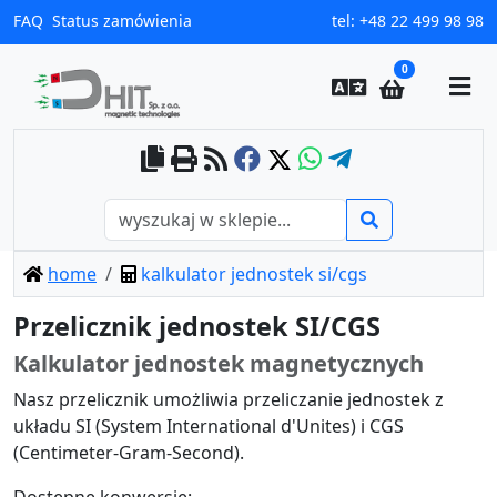
FAQ
Status zamówienia
tel:
+48 22 499 98 98
0
home
kalkulator jednostek si/cgs
Przelicznik jednostek SI/CGS
Kalkulator jednostek magnetycznych
Nasz przelicznik umożliwia przeliczanie jednostek z
układu SI (System International d'Unites) i CGS
(Centimeter-Gram-Second).
Dostępne konwersje: