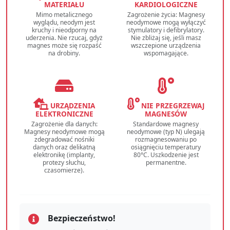
MATERIAŁU
KARDIOLOGICZNE
Mimo metalicznego
Zagrożenie życia: Magnesy
wyglądu, neodym jest
neodymowe mogą wyłączyć
kruchy i nieodporny na
stymulatory i defibrylatory.
uderzenia. Nie rzucaj, gdyż
Nie zbliżaj się, jeśli masz
magnes może się rozpaść
wszczepione urządzenia
na drobiny.
wspomagające.
URZĄDZENIA
NIE PRZEGRZEWAJ
ELEKTRONICZNE
MAGNESÓW
Zagrożenie dla danych:
Standardowe magnesy
Magnesy neodymowe mogą
neodymowe (typ N) ulegają
zdegradować nośniki
rozmagnesowaniu po
danych oraz delikatną
osiągnięciu temperatury
elektronikę (implanty,
80°C. Uszkodzenie jest
protezy słuchu,
permanentne.
czasomierze).
Bezpieczeństwo!