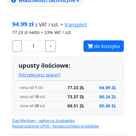
właściwości techniczne »
94.99
zł
transport
z VAT / szt. +
77.23
zł netto + 23% VAT / szt.
-
+
do koszyka
upusty ilościowe:
Potrzebujesz więcej?
77.23 ZŁ
94.99 ZŁ
cena od
1
szt.
73.37 ZŁ
90.24 ZŁ
cena od
10
szt.
69.51 ZŁ
85.49 ZŁ
cena od
20
szt.
Ślad Węglowy – wpływ na środowisko
Rozporządzenie GPSR – bezpieczeństwo produktów