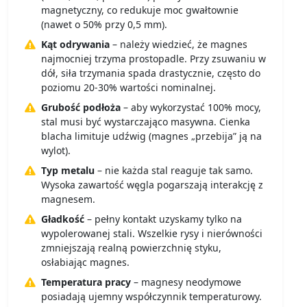
magnetyczny, co redukuje moc gwałtownie
(nawet o 50% przy 0,5 mm).
Kąt odrywania
– należy wiedzieć, że magnes
najmocniej trzyma prostopadle. Przy zsuwaniu w
dół, siła trzymania spada drastycznie, często do
poziomu 20-30% wartości nominalnej.
Grubość podłoża
– aby wykorzystać 100% mocy,
stal musi być wystarczająco masywna. Cienka
blacha limituje udźwig (magnes „przebija” ją na
wylot).
Typ metalu
– nie każda stal reaguje tak samo.
Wysoka zawartość węgla pogarszają interakcję z
magnesem.
Gładkość
– pełny kontakt uzyskamy tylko na
wypolerowanej stali. Wszelkie rysy i nierówności
zmniejszają realną powierzchnię styku,
osłabiając magnes.
Temperatura pracy
– magnesy neodymowe
posiadają ujemny współczynnik temperaturowy.