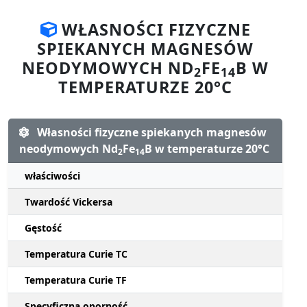
WŁASNOŚCI FIZYCZNE
SPIEKANYCH MAGNESÓW
NEODYMOWYCH ND
FE
B W
2
14
TEMPERATURZE 20°C
Własności fizyczne spiekanych magnesów
neodymowych Nd
Fe
B w temperaturze 20°C
2
14
właściwości
Twardość Vickersa
Gęstość
Temperatura Curie TC
Temperatura Curie TF
Specyficzna oporność