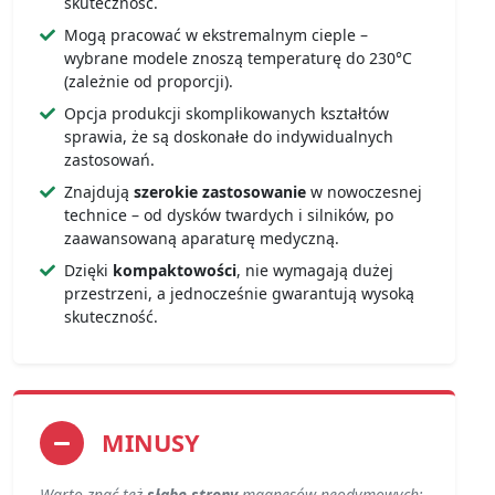
skuteczność.
Mogą pracować w ekstremalnym cieple –
wybrane modele znoszą temperaturę do 230°C
(zależnie od proporcji).
Opcja produkcji skomplikowanych kształtów
sprawia, że są doskonałe do indywidualnych
zastosowań.
Znajdują
szerokie zastosowanie
w nowoczesnej
technice – od dysków twardych i silników, po
zaawansowaną aparaturę medyczną.
Dzięki
kompaktowości
, nie wymagają dużej
przestrzeni, a jednocześnie gwarantują wysoką
skuteczność.
MINUSY
Warto znać też
słabe strony
magnesów neodymowych: