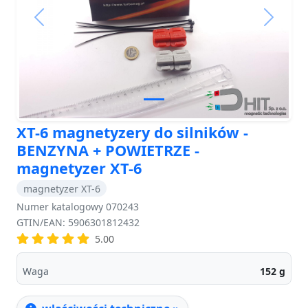
Previous
Next
XT-6 magnetyzery do silników -
BENZYNA + POWIETRZE -
magnetyzer XT-6
magnetyzer XT-6
Numer katalogowy 070243
GTIN/EAN: 5906301812432
5.00
Waga
152
g