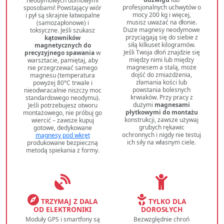
neodymowych domowymi
profesjonalnych uchwytów o
sposobami! Powstający wiór
mocy 200 kg i więcej,
i pył są skrajnie łatwopalne
musisz uważać na dłonie.
(samozapłonowe) i
Duże magnesy neodymowe
toksyczne. Jeśli szukasz
przyciągają się do siebie z
kątowników
siłą kilkuset kilogramów.
magnetycznych do
Jeśli Twoja dłoń znajdzie się
precyzyjnego spawania
w
między nimi lub między
warsztacie, pamiętaj, aby
magnesem a stalą, może
nie przegrzewać samego
dojść do zmiażdżenia,
magnesu (temperatura
złamania kości lub
powyżej 80°C trwale i
powstania bolesnych
nieodwracalnie niszczy moc
krwiaków. Przy pracy z
standardowego neodymu).
dużymi
magnesami
Jeśli potrzebujesz otworu
płytkowymi do montażu
montażowego, nie próbuj go
konstrukcji, zawsze używaj
wiercić – zawsze kupuj
grubych rękawic
gotowe, dedykowane
ochronnych i nigdy nie testuj
magnesy pod wkręt
ich siły na własnym ciele.
produkowane bezpieczną
metodą spiekania z formy.
TRZYMAJ Z DALA
TYLKO DLA
OD ELEKTRONIKI
DOROSŁYCH
Moduły GPS i smartfony są
Bezwzględnie chroń