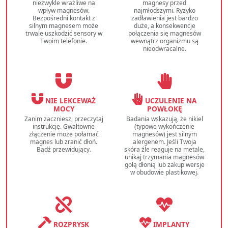
niezwykle wrażliwe na
magnesy przed
wpływ magnesów.
najmłodszymi. Ryzyko
Bezpośredni kontakt z
zadławienia jest bardzo
silnym magnesem może
duże, a konsekwencje
trwale uszkodzić sensory w
połączenia się magnesów
Twoim telefonie.
wewnątrz organizmu są
nieodwracalne.
NIE LEKCEWAŻ
UCZULENIE NA
MOCY
POWŁOKĘ
Zanim zaczniesz, przeczytaj
Badania wskazują, że nikiel
instrukcję. Gwałtowne
(typowe wykończenie
złączenie może połamać
magnesów) jest silnym
magnes lub zranić dłoń.
alergenem. Jeśli Twoja
Bądź przewidujący.
skóra źle reaguje na metale,
unikaj trzymania magnesów
gołą dłonią lub zakup wersje
w obudowie plastikowej.
ROZPRYSK
IMPLANTY