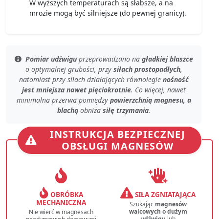
W wyższych temperaturach są słabsze, a na
mrozie mogą być silniejsze (do pewnej granicy).
Pomiar udźwigu
przeprowadzano na
gładkiej blaszce
o
optymalnej grubości
, przy
siłach prostopadłych
,
natomiast przy
siłach działających równolegle
nośność
jest mniejsza nawet pięciokrotnie
. Co więcej, nawet
minimalna przerwa
pomiędzy
powierzchnią magnesu, a
blachą
obniża
siłę trzymania
.
INSTRUKCJA BEZPIECZNEJ
OBSŁUGI MAGNESÓW
OBRÓBKA
SIŁA ZGNIATAJĄCA
MECHANICZNA
Szukając
magnesów
walcowych o dużym
Nie wierć w magnesach
udźwigu
lub