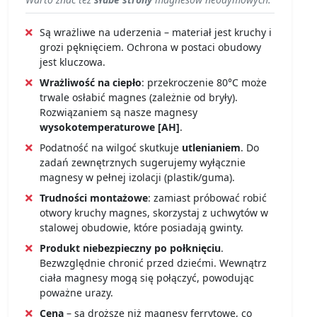
Są wrażliwe na uderzenia – materiał jest kruchy i
grozi pęknięciem. Ochrona w postaci obudowy
jest kluczowa.
Wrażliwość na ciepło
: przekroczenie 80°C może
trwale osłabić magnes (zależnie od bryły).
Rozwiązaniem są nasze magnesy
wysokotemperaturowe [AH]
.
Podatność na wilgoć skutkuje
utlenianiem
. Do
zadań zewnętrznych sugerujemy wyłącznie
magnesy w pełnej izolacji (plastik/guma).
Trudności montażowe
: zamiast próbować robić
otwory kruchy magnes, skorzystaj z uchwytów w
stalowej obudowie, które posiadają gwinty.
Produkt niebezpieczny po połknięciu
.
Bezwzględnie chronić przed dziećmi. Wewnątrz
ciała magnesy mogą się połączyć, powodując
poważne urazy.
Cena
– są droższe niż magnesy ferrytowe, co