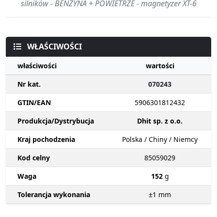
silników - BENZYNA + POWIETRZE - magnetyzer XT-6
WŁAŚCIWOŚCI
właściwości
wartości
Nr kat.
070243
GTIN/EAN
5906301812432
Produkcja/Dystrybucja
Dhit sp. z o.o.
Kraj pochodzenia
Polska / Chiny / Niemcy
Kod celny
85059029
Waga
152
g
Tolerancja wykonania
±1
mm