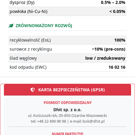
dysproz (Dy)
0.5% – 2.0%
powłoka (Ni-Cu-Ni)
< 0.05%
ZRÓWNOWAŻONY ROZWÓJ
recyklowalność (EoL)
100%
surowce z recyklingu
~10% (pre-cons)
ślad węglowy
low / zredukowany
kod odpadu (EWC)
16 02 16
KARTA BEZPIECZEŃSTWA (GPSR)
PODMIOT ODPOWIEDZIALNY
Dhit sp. z o.o.
ul. Kościuszki 6A, 05-850 Ożarów Mazowiecki
tel: +48 22 499 98 98 | e-mail: bok@dhit.pl
NUMER PARTII/TYP