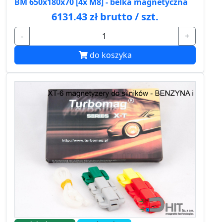
BM 650x180x70 [4x M8] - belka magnetyczna
6131.43 zł brutto / szt.
-
+
do koszyka