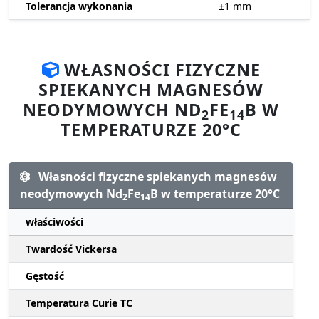
Tolerancja wykonania
±1
mm
WŁASNOŚCI FIZYCZNE
SPIEKANYCH MAGNESÓW
NEODYMOWYCH ND
FE
B W
2
14
TEMPERATURZE 20°C
Własności fizyczne spiekanych magnesów
neodymowych Nd
Fe
B w temperaturze 20°C
2
14
właściwości
Twardość Vickersa
Gęstość
Temperatura Curie TC