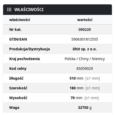
WŁAŚCIWOŚCI
właściwości
wartości
Nr kat.
090220
GTIN/EAN
5906301812555
Produkcja/Dystrybucja
Dhit sp. z o.o.
Kraj pochodzenia
Polska / Chiny / Niemcy
Kod celny
85059029
Długość
510
mm
[±1 mm]
Szerokość
180
mm
[±1 mm]
Wysokość
70
mm
[±1 mm]
Waga
32750
g