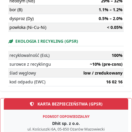
neodym (Nd)
29% – 32%
bor (B)
1.1% – 1.2%
dysproz (Dy)
0.5% – 2.0%
powłoka (Ni-Cu-Ni)
< 0.05%
EKOLOGIA I RECYKLING (GPSR)
recyklowalność (EoL)
100%
surowce z recyklingu
~10% (pre-cons)
ślad węglowy
low / zredukowany
kod odpadu (EWC)
16 02 16
KARTA BEZPIECZEŃSTWA (GPSR)
PODMIOT ODPOWIEDZIALNY
Dhit sp. z o.o.
ul. Kościuszki 6A, 05-850 Ożarów Mazowiecki