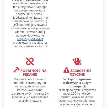
warsztacie, pamiętaj, aby
nie przegrzewać samego
magnesu (temperatura
powyżej 80°C trwale i
nieodwracalnie niszczy moc
standardowego neodymu).
Jeśli potrzebujesz otworu
montażowego, nie próbuj go
wiercić – zawsze kupuj
gotowe, dedykowane
magnesy pod wkręt
produkowane bezpieczną
metodą spiekania z formy.
PODATNOŚĆ NA
ZAGROŻENIE
PĘKANIE
FIZYCZNE
Magnesy neodymowe to
Szukając
magnesów
materiał ceramiczny, co
walcowych o dużym
oznacza, że są bardzo
udźwigu
lub
kruche. Gwałtowne
profesjonalnych uchwytów o
złączenie dwóch magnesów
mocy 200 kg i więcej,
spowoduje ich rozkruszenie
musisz uważać na dłonie.
na drobne kawałki.
Duże magnesy neodymowe
przyciągają się do siebie z