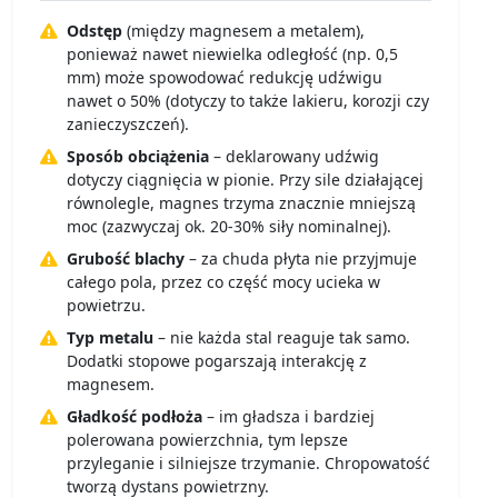
Odstęp
(między magnesem a metalem),
ponieważ nawet niewielka odległość (np. 0,5
mm) może spowodować redukcję udźwigu
nawet o 50% (dotyczy to także lakieru, korozji czy
zanieczyszczeń).
Sposób obciążenia
– deklarowany udźwig
dotyczy ciągnięcia w pionie. Przy sile działającej
równolegle, magnes trzyma znacznie mniejszą
moc (zazwyczaj ok. 20-30% siły nominalnej).
Grubość blachy
– za chuda płyta nie przyjmuje
całego pola, przez co część mocy ucieka w
powietrzu.
Typ metalu
– nie każda stal reaguje tak samo.
Dodatki stopowe pogarszają interakcję z
magnesem.
Gładkość podłoża
– im gładsza i bardziej
polerowana powierzchnia, tym lepsze
przyleganie i silniejsze trzymanie. Chropowatość
tworzą dystans powietrzny.