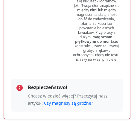
siłą kilkuset kilogramów.
Jeśli Twoja dłoń znajdzie się
między nimi lub między
magnesem a stalą, może
dojść do zmiażdżenia,
złamania kości lub
powstania bolesnych
krwiaków. Przy pracy z
dużymi
magnesami
płytkowymi do montażu
konstrukcji, zawsze używaj
grubych rękawic
ochronnych i nigdy nie testuj
ich siły na własnym ciele.
Bezpieczeństwo!
Chcesz wiedzieć więcej? Przeczytaj nasz
artykuł:
Czy magnesy są groźne?