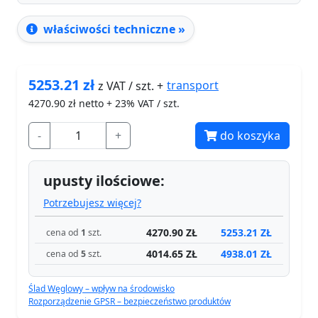
właściwości techniczne »
5253.21
zł
transport
z VAT / szt. +
4270.90
zł netto + 23% VAT / szt.
-
+
do koszyka
upusty ilościowe:
Potrzebujesz więcej?
4270.90 ZŁ
5253.21 ZŁ
cena od
1
szt.
4014.65 ZŁ
4938.01 ZŁ
cena od
5
szt.
Ślad Węglowy – wpływ na środowisko
Rozporządzenie GPSR – bezpieczeństwo produktów