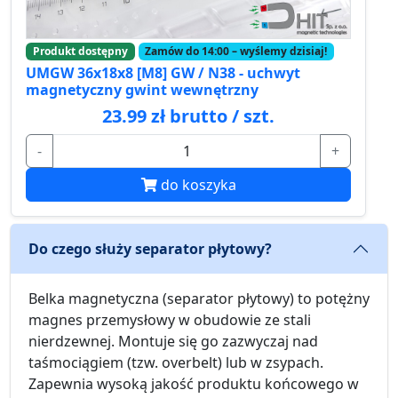
Produkt dostępny
Zamów do 14:00 – wyślemy dzisiaj!
UMGW 36x18x8 [M8] GW / N38 - uchwyt
magnetyczny gwint wewnętrzny
23.99 zł brutto / szt.
-
+
do koszyka
Do czego służy separator płytowy?
Belka magnetyczna (separator płytowy) to potężny
magnes przemysłowy w obudowie ze stali
nierdzewnej. Montuje się go zazwyczaj nad
taśmociągiem (tzw. overbelt) lub w zsypach.
Zapewnia wysoką jakość produktu końcowego w