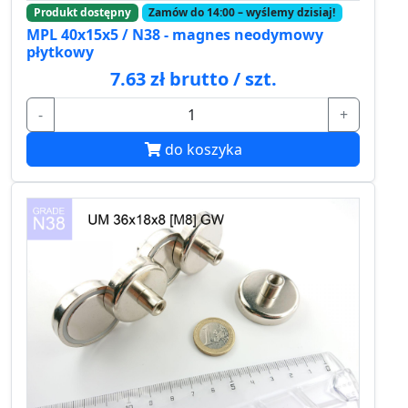
Produkt dostępny
Zamów do 14:00 – wyślemy dzisiaj!
MPL 40x15x5 / N38 - magnes neodymowy
płytkowy
7.63 zł brutto / szt.
-
+
do koszyka