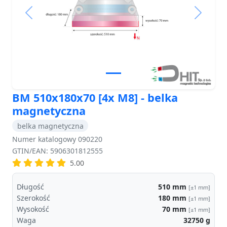
Previous
Next
BM 510x180x70 [4x M8] - belka
magnetyczna
belka magnetyczna
Numer katalogowy 090220
GTIN/EAN: 5906301812555
5.00
Długość
510
mm
[±1 mm]
Szerokość
180
mm
[±1 mm]
Wysokość
70
mm
[±1 mm]
Waga
32750
g