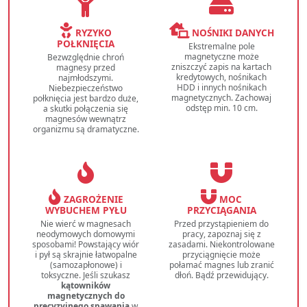
RYZYKO
NOŚNIKI DANYCH
POŁKNIĘCIA
Ekstremalne pole
magnetyczne może
Bezwzględnie chroń
zniszczyć zapis na kartach
magnesy przed
kredytowych, nośnikach
najmłodszymi.
HDD i innych nośnikach
Niebezpieczeństwo
magnetycznych. Zachowaj
połknięcia jest bardzo duże,
odstęp min. 10 cm.
a skutki połączenia się
magnesów wewnątrz
organizmu są dramatyczne.
ZAGROŻENIE
MOC
WYBUCHEM PYŁU
PRZYCIĄGANIA
Nie wierć w magnesach
Przed przystąpieniem do
neodymowych domowymi
pracy, zapoznaj się z
sposobami! Powstający wiór
zasadami. Niekontrolowane
i pył są skrajnie łatwopalne
przyciągnięcie może
(samozapłonowe) i
połamać magnes lub zranić
toksyczne. Jeśli szukasz
dłoń. Bądź przewidujący.
kątowników
magnetycznych do
precyzyjnego spawania
w