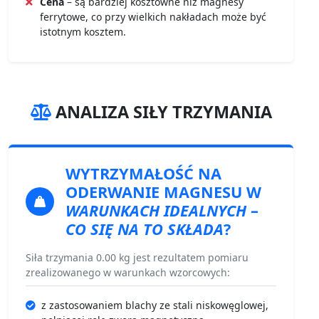
Cena
– są bardziej kosztowne niż magnesy
ferrytowe, co przy wielkich nakładach może być
istotnym kosztem.
ANALIZA SIŁY TRZYMANIA
WYTRZYMAŁOŚĆ NA
ODERWANIE
MAGNESU W
WARUNKACH IDEALNYCH
–
CO SIĘ NA TO SKŁADA
?
Siła trzymania 0.00 kg jest rezultatem pomiaru
zrealizowanego w warunkach wzorcowych:
z zastosowaniem blachy ze stali niskowęglowej,