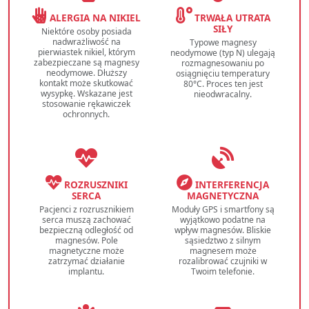
ALERGIA NA NIKIEL
TRWAŁA UTRATA
SIŁY
Niektóre osoby posiada
nadwrażliwość na
Typowe magnesy
pierwiastek nikiel, którym
neodymowe (typ N) ulegają
zabezpieczane są magnesy
rozmagnesowaniu po
neodymowe. Dłuższy
osiągnięciu temperatury
kontakt może skutkować
80°C. Proces ten jest
wysypkę. Wskazane jest
nieodwracalny.
stosowanie rękawiczek
ochronnych.
ROZRUSZNIKI
INTERFERENCJA
SERCA
MAGNETYCZNA
Pacjenci z rozrusznikiem
Moduły GPS i smartfony są
serca muszą zachować
wyjątkowo podatne na
bezpieczną odległość od
wpływ magnesów. Bliskie
magnesów. Pole
sąsiedztwo z silnym
magnetyczne może
magnesem może
zatrzymać działanie
rozalibrować czujniki w
implantu.
Twoim telefonie.