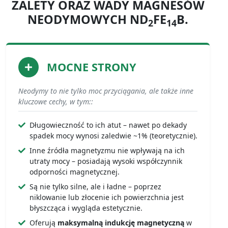
ZALETY ORAZ WADY MAGNESÓW
NEODYMOWYCH ND
FE
B.
2
14
MOCNE STRONY
Neodymy to nie tylko moc przyciągania, ale także inne
kluczowe cechy, w tym::
Długowieczność to ich atut – nawet po dekady
spadek mocy wynosi zaledwie ~1% (teoretycznie).
Inne źródła magnetyzmu nie wpływają na ich
utraty mocy – posiadają wysoki współczynnik
odporności magnetycznej.
Są nie tylko silne, ale i ładne – poprzez
niklowanie lub złocenie ich powierzchnia jest
błyszcząca i wygląda estetycznie.
Oferują
maksymalną indukcję magnetyczną
w