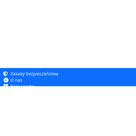
Zasady bezpieczeństwa
O nas
Baza wiedzy
Polityka prywatności
Copyright 2005 - 2026
Polityka cookie
Dhit sp. z o. o.
Dostępność
Regulamin
Reklamacje i zwroty
Dhit sp. z o.o.